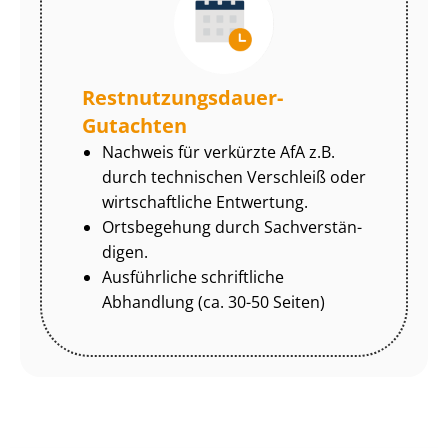
Rest­nut­zungs­dau­er-
Gutachten
Nachweis für verkürzte AfA z.B.
durch technischen Verschleiß oder
wirtschaftliche Entwertung.
Ortsbegehung durch Sach­ver­stän­
di­gen.
Ausführliche schriftliche
Abhandlung (ca. 30-50 Seiten)