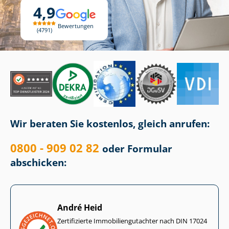
4,9
Bewertungen
4791
Wir beraten Sie kostenlos, gleich anrufen:
0800 - 909 02 82
oder Formular
abschicken:
André Heid
Zertifizierte Im­mo­bi­li­en­gut­ach­ter nach DIN 17024