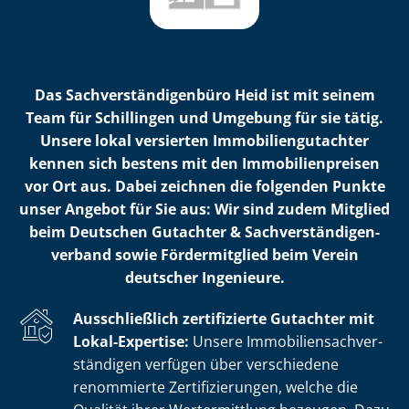
Das Sach­ver­stän­di­gen­bü­ro Heid ist mit seinem
Team für Schillingen und Umgebung für sie tätig.
Unsere lokal versierten Im­mo­bi­li­en­gut­ach­ter
kennen sich bestens mit den Im­mo­bi­li­en­prei­sen
vor Ort aus. Dabei zeichnen die folgenden Punkte
unser Angebot für Sie aus: Wir sind zudem Mitglied
beim Deutschen Gutachter & Sach­ver­stän­di­gen­
ver­band sowie Fördermitglied beim Verein
deutscher Ingenieure.
Ausschließlich zertifizierte Gutachter mit
Lokal-Expertise:
Unsere Im­mo­bi­li­en­sach­ver­
stän­di­gen verfügen über verschiedene
renommierte Zer­ti­fi­zie­run­gen, welche die