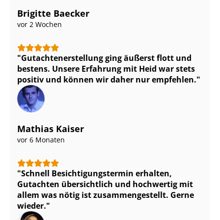
Brigitte Baecker
vor 2 Wochen
Gut­ach­ten­er­stel­lung ging äußerst flott und
bestens. Unsere Erfahrung mit Heid war stets
positiv und können wir daher nur empfehlen.
Mathias Kaiser
vor 6 Monaten
Schnell Be­sich­ti­gungs­ter­min erhalten,
Gutachten übersichtlich und hochwertig mit
allem was nötig ist zu­sam­men­ge­stellt. Gerne
wieder.