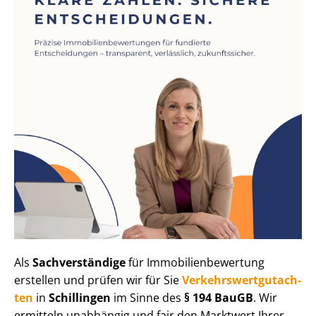
Als
Sachverständige
für Im­mo­bi­li­en­be­wer­tung
erstellen und prüfen wir für Sie
Ver­kehrs­wert­gut­ach­
ten
in
Schillingen
im Sinne des
§ 194 BauGB
. Wir
ermitteln unabhängig und fair den Marktwert Ihrer