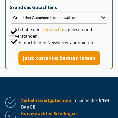
Grund des Gutachtens
Ich habe den
Datenschutz
gelesen und
verstanden.
Ich möchte den Newsletter abonnieren.
Jetzt kostenlos beraten lassen
Ver­kehrs­wert­gut­ach­ten
im Sinne des
§ 194
BauGB
Kurzgutachten Schillingen