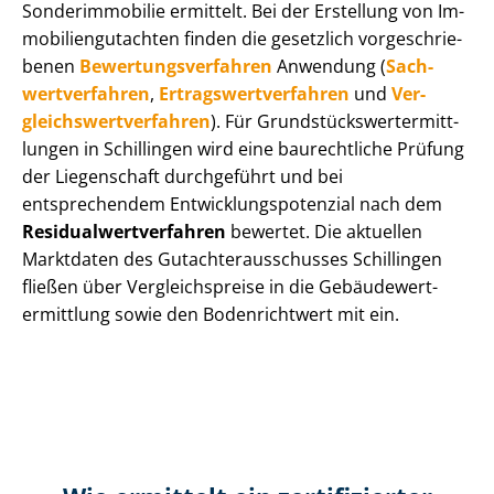
Sonderimmobilie ermittelt. Bei der Erstellung von Im­
mo­bi­li­en­gut­ach­ten finden die gesetzlich vor­ge­schrie­
be­nen
Be­wer­tungs­ver­fah­ren
Anwendung (
Sach­
wert­ver­fah­ren
,
Er­trags­wert­ver­fah­ren
und
Ver­
gleichs­wert­ver­fah­ren
). Für Grund­stücks­wert­ermitt­
lun­gen in Schillingen wird eine baurechtliche Prüfung
der Liegenschaft durchgeführt und bei
entsprechendem Ent­wick­lungs­po­ten­zi­al nach dem
Re­si­du­al­wert­ver­fah­ren
bewertet. Die aktuellen
Marktdaten des Gut­ach­ter­aus­schus­ses Schillingen
fließen über Ver­gleichs­prei­se in die Ge­bäu­de­wert­
ermitt­lung sowie den Bodenrichtwert mit ein.