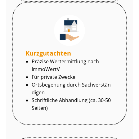
Kurzgutachten
Präzise Wertermittlung nach
ImmoWertV
Für private Zwecke
Ortsbegehung durch Sach­ver­stän­
di­gen
Schriftliche Abhandlung (ca. 30-50
Seiten)