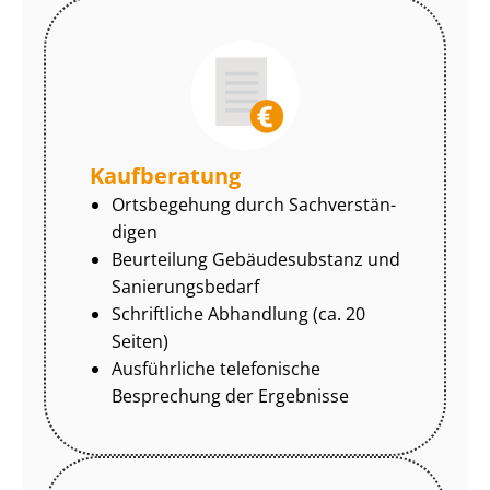
Kaufberatung
Ortsbegehung durch Sach­ver­stän­
di­gen
Beurteilung Gebäudesubstanz und
Sa­nie­rungs­be­darf
Schriftliche Abhandlung (ca. 20
Seiten)
Ausführliche telefonische
Besprechung der Ergebnisse