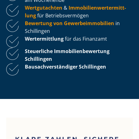
Wertgutachten
&
Im­mo­bi­li­en­wert­ermitt­
lung
für Be­triebs­ver­mö­gen
Bewertung von Ge­wer­be­im­mo­bi­li­en
in
Schillingen
Wertermittlung
für das Finanzamt
Steuerliche Im­mo­bi­li­en­be­wer­tung
Schillingen
Bau­sach­ver­stän­di­ger Schillingen