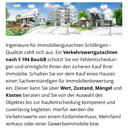
Ingenieure für Im­mo­bi­li­en­gut­ach­ten Schillingen –
Qualität zahlt sich aus. Ein
Ver­kehrs­wert­gut­ach­ten
nach § 194 BauGB
schützt Sie vor Fehl­ent­schei­dun­
gen und ermöglicht Ihnen den sicheren Kauf Ihrer
Immobilie. Schalten Sie vor dem Kauf eines Hauses
einen Sach­ver­stän­di­gen für Im­mo­bi­li­en­be­wer­tung
ein. Dieser kann Sie über
Wert, Zustand, Mängel
und
Kosten
beraten und Sie von der Auswahl des
Objektes bis zur Kauf­ent­schei­dung kompetent und
zuverlässig begleiten. Hierfür werden die
Verkehrswerte von einem Einfamilienhaus, Mehr­fa­mi­l
i­en­haus oder einer Ge­wer­be­im­mo­bi­lie bzw.