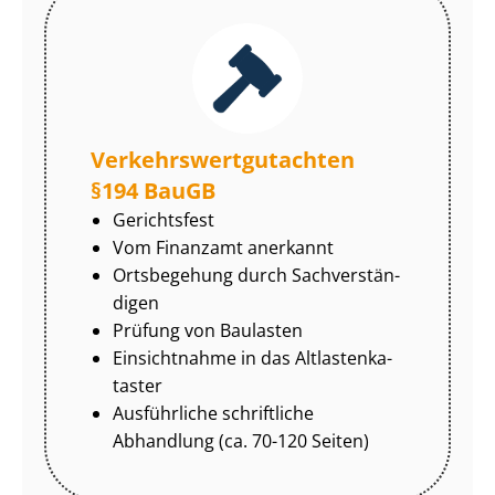
Ver­kehrs­wert­gut­ach­ten
§194 BauGB
Gerichtsfest
Vom Finanzamt anerkannt
Ortsbegehung durch Sach­ver­stän­
di­gen
Prüfung von Baulasten
Einsichtnahme in das Alt­las­ten­ka­
tas­ter
Ausführliche schriftliche
Abhandlung (ca. 70-120 Seiten)