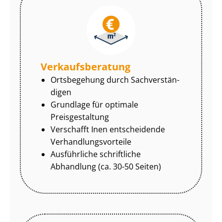
Ver­kaufs­be­ra­tung
Ortsbegehung durch Sach­ver­stän­
di­gen
Grundlage für optimale
Preisgestaltung
Verschafft Inen entscheidende
Ver­hand­lungs­vor­tei­le
Ausführliche schriftliche
Abhandlung (ca. 30-50 Seiten)