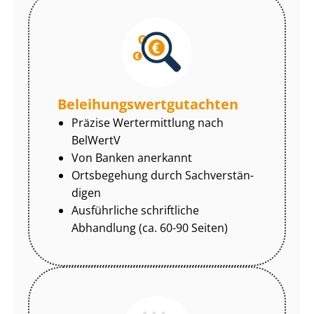
Be­lei­hungs­wert­gut­ach­ten
Präzise Wertermittlung nach
BelWertV
Von Banken anerkannt
Ortsbegehung durch Sach­ver­stän­
di­gen
Ausführliche schriftliche
Abhandlung (ca. 60-90 Seiten)