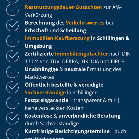
Rest­nut­zungs­dau­er-Gutachten
zur AfA-
Verkürzung
Berechnung
des
Verkehrswertes
bei
Erbschaft
und
Scheidung
Immobilien-Kaufberatung
in Schillingen &
Umgebung
Zertifizierte
Im­mo­bi­li­en­gut­ach­ter
nach DIN
17024 von TÜV, DEKRA, IHK, DIA und EIPOS
Unabhängige
&
neutrale
Ermittlung des
Marktwertes
Öffentlich bestellte & vereidigte
Sachverständige
in Schillingen
Fest­preis­ga­ran­tie
| transparent & fair |
keine versteckten Kosten
Kostenlose
&
unverbindliche Beratung
durch Sachverständige
Kurzfristige Be­sich­ti­gungs­ter­mi­ne
| auch
am Wochenende