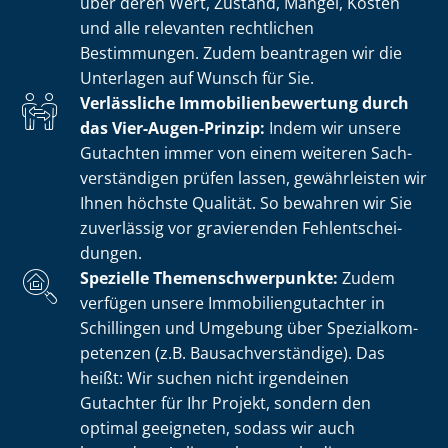
über deren Wert, Zustand, Mängel, Kosten
und alle relevanten rechtlichen
Bestimmungen. Zudem beantragen wir die
Unterlagen auf Wunsch für Sie.
Verlässliche Im­mo­bi­li­en­be­wer­tung durch
das Vier-Augen-Prinzip:
Indem wir unsere
Gutachten immer von einem weiteren Sach­
ver­stän­di­gen prüfen lassen, gewährleisten wir
Ihnen höchste Qualität. So bewahren wir Sie
zuverlässig vor gravierenden Fehl­ent­schei­
dun­gen.
Spezielle The­men­schwer­punk­te:
Zudem
verfügen unsere Im­mo­bi­li­en­gut­ach­ter in
Schillingen und Umgebung über Spe­zi­al­kom­
pe­ten­zen (z.B. Bau­sach­ver­stän­di­ge). Das
heißt: Wir suchen nicht irgendeinen
Gutachter für Ihr Projekt, sondern den
optimal geeigneten, sodass wir auch