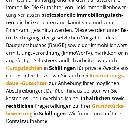
Immobilie. Die Gutachter von Heid Im­mo­bi­li­en­be­wer­
tung verfassen
professionelle Im­mo­bi­li­en­gut­ach­
ten
, die bei Gerichten anerkannt sind und vom
Finanzamt geschätzt werden. Diese werden unter Be­
rück­sich­ti­gung, der gesetzlichen Vorgaben, des
Baugesetzbuches (BauGB) sowie der Im­mo­bi­li­en­wert­
ermitt­lungs­ver­ord­nung (ImmoWertV), marktkonform
angefertigt. Selbst­ver­ständ­lich arbeiten wir auch
Kurzgutachten
in
Schillingen
für private Zwecke aus.
Gerne unterstützen wir Sie auch bei
Rest­nut­zungs­
dau­er-Gutachten
zur Anhebung Ihrer möglichen
Abschreibungen. Darüber hinaus beraten wir Sie
kostenlos und unverbindlich bei
inhaltlichen
sowie
rechtlichen
Fragestellungen zu Ihrer
Grund­stücks­
be­wer­tung
in
Schillingen
. Wir freuen uns auf Ihre
Kontaktaufnahme.