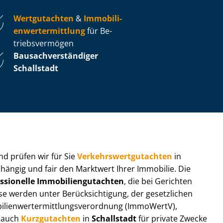
Wertgutachten
&
Im­mo­bi­li­
en­wert­ermitt­lung
für Be­
triebs­ver­mö­gen
Bau­sach­ver­stän­di­ger
Schallstadt
 und prüfen wir für Sie
Ver­kehrs­wert­gut­ach­ten
in
bhängig und fair den Marktwert Ihrer Immobilie. Die
ssionelle Im­mo­bi­li­en­gut­ach­ten
, die bei Gerichten
werden unter Be­rück­sich­ti­gung, der gesetzlichen
i­en­wert­ermitt­lungs­ver­ord­nung (ImmoWertV),
r auch
Kurzgutachten
in
Schallstadt
für private Zwecke