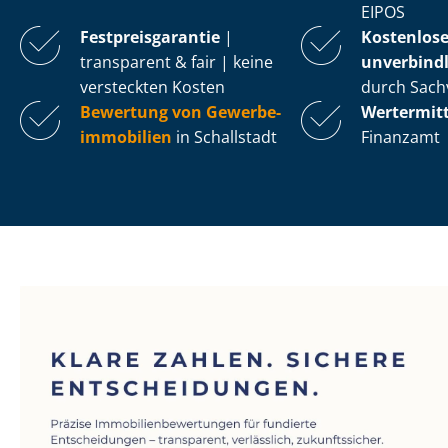
EIPOS
Fest­preis­ga­ran­tie
|
Kostenlos
transparent & fair | keine
unverbindl
versteckten Kosten
durch Sach
Bewertung von Ge­wer­be­
Wertermit
im­mo­bi­li­en
in Schallstadt
Finanzamt