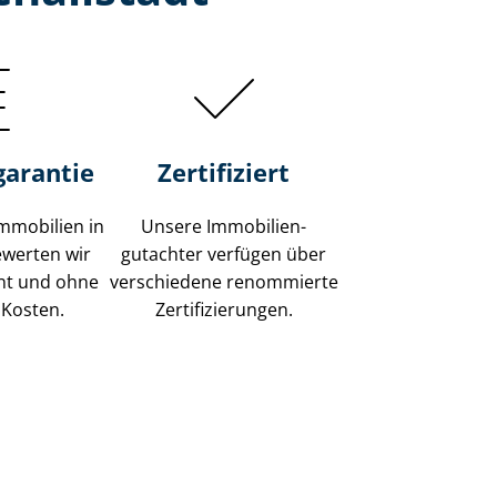
garantie
Zertifiziert
mmobilien in
Unsere Immobilien­
ewerten wir
gutachter verfügen über
ent und ohne
verschiedene renommierte
 Kosten.
Zer­ti­fi­zie­run­gen.