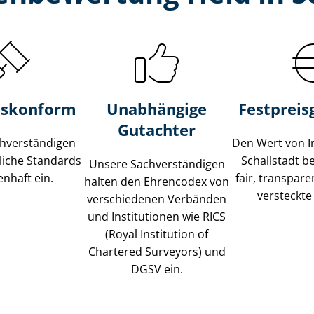
s­konform
Unabhängige
Festpreis​
Gutachter
­ver­stän­di­gen
Den Wert von I
liche Standards
Schallstadt b
Unsere Sach­ver­stän­di­gen
nhaft ein.
fair, transpar
halten den Ehrencodex von
versteckte
verschiedenen Verbänden
und Institutionen wie RICS
(Royal Institution of
Chartered Surveyors) und
DGSV ein.