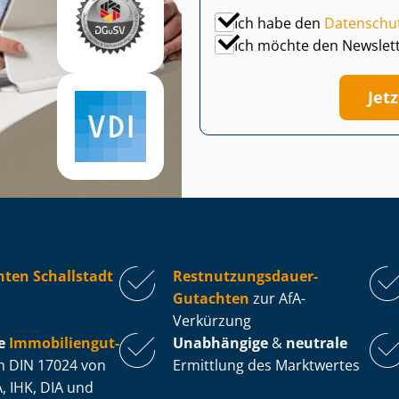
Ich habe den
Datenschu
Ich möchte den Newslet
Jet
ten Schallstadt
Rest­nut­zungs­dau­er-
Gutachten
zur AfA-
Verkürzung
e
Im­mo­bi­li­en­gut­
Unabhängige
&
neutrale
 DIN 17024 von
Ermittlung des Marktwertes
, IHK, DIA und