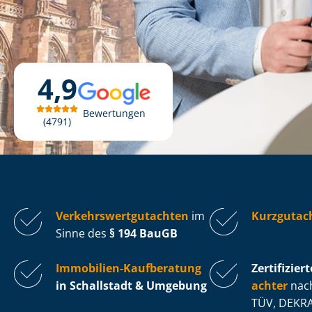
4,9
Bewertungen
4791
Ver­kehrs­wert­gut­ach­ten
im
Kurzgutach
Sinne des
§ 194 BauGB
Immobilien-Kaufberatung
Zertifiziert
in Schallstadt & Umgebung
ach­ter
nach
TÜV, DEKRA