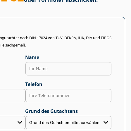
li­en­gut­ach­ter nach DIN 17024 von TÜV, DEKRA, IHK, DIA und EIPOS
lie sachgemäß.
Name
Telefon
Grund des Gutachtens