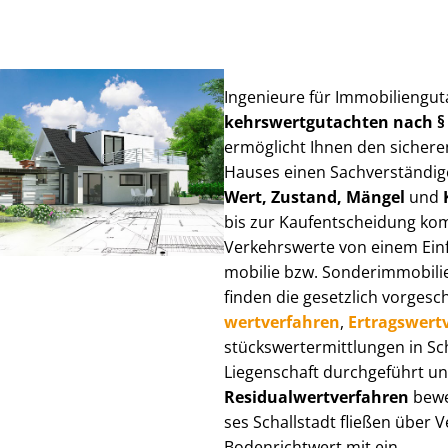
Ingenieure für Im­mo­bi­li­en­gu
kehrs­wert­gut­ach­ten nach 
ermöglicht Ihnen den sicheren
Hauses einen Sach­ver­stän­di­ge
Wert, Zustand, Mängel
und
bis zur Kauf­ent­schei­dung k
Verkehrswerte von einem Einfam
mo­bi­lie bzw. Sonderimmobilie e
finden die gesetzlich vor­ge­sc
wert­ver­fah­ren
,
Er­trags­wert­
stücks­wert­ermitt­lun­gen in 
Liegenschaft durchgeführt und
Re­si­du­al­wert­ver­fah­ren
bewer
ses Schallstadt fließen über Ve
Bodenrichtwert mit ein.