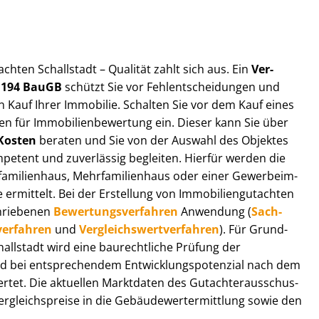
t­ach­ten Schallstadt – Qualität zahlt sich aus. Ein
Ver­
§ 194 BauGB
schützt Sie vor Fehl­ent­schei­dun­gen und
 Kauf Ihrer Immobilie. Schalten Sie vor dem Kauf eines
n für Im­mo­bi­li­en­be­wer­tung ein. Dieser kann Sie über
Kosten
beraten und Sie von der Auswahl des Objektes
ompetent und zuverlässig begleiten. Hierfür werden die
ilienhaus, Mehr­fa­mi­li­en­haus oder einer Ge­wer­be­im­
rmittelt. Bei der Erstellung von Im­mo­bi­li­en­gut­ach­ten
hrie­be­nen
Be­wer­tungs­ver­fah­ren
Anwendung (
Sach­
ver­fah­ren
und
Ver­gleichs­wert­ver­fah­ren
). Für Grund­
Schallstadt wird eine baurechtliche Prüfung der
 bei entsprechendem Ent­wick­lungs­po­ten­zi­al nach dem
tet. Die aktuellen Marktdaten des Gut­ach­ter­aus­schus­
r­gleichs­prei­se in die Ge­bäu­de­wert­ermitt­lung sowie den