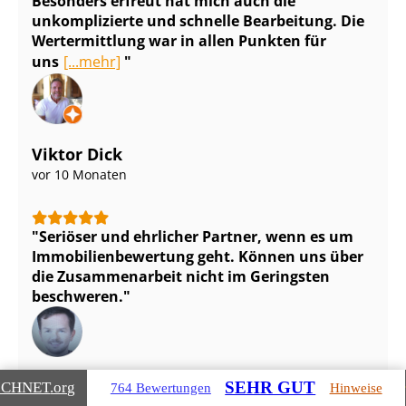
Besonders erfreut hat mich auch die
unkomplizierte und schnelle Bearbeitung. Die
Wertermittlung war in allen Punkten für
uns
[...mehr]
Viktor Dick
vor 10 Monaten
Seriöser und ehrlicher Partner, wenn es um
Im­mo­bi­li­en­be­wer­tung geht. Können uns über
die Zusammenarbeit nicht im Geringsten
beschweren.
Bernfried Breyer
SEHR GUT
ICHNET
.org
764 Bewertungen
Hinweise