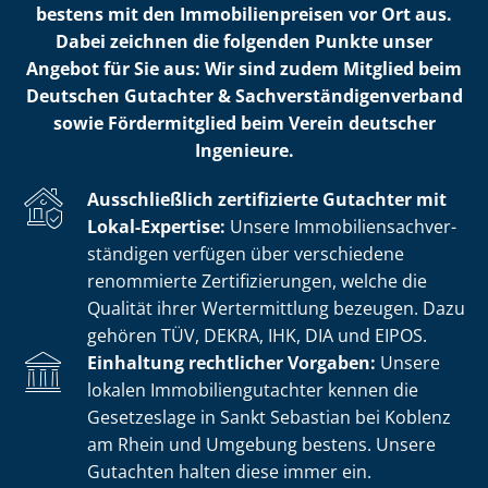
bestens mit den Im­mo­bi­li­en­prei­sen vor Ort aus.
Dabei zeichnen die folgenden Punkte unser
Angebot für Sie aus: Wir sind zudem Mitglied beim
Deutschen Gutachter & Sach­ver­stän­di­gen­ver­band
sowie Fördermitglied beim Verein deutscher
Ingenieure.
Ausschließlich zertifizierte Gutachter mit
Lokal-Expertise:
Unsere Im­mo­bi­li­en­sach­ver­
stän­di­gen verfügen über verschiedene
renommierte Zer­ti­fi­zie­run­gen, welche die
Qualität ihrer Wertermittlung bezeugen. Dazu
gehören TÜV, DEKRA, IHK, DIA und EIPOS.
Einhaltung rechtlicher Vorgaben:
Unsere
lokalen Im­mo­bi­li­en­gut­ach­ter kennen die
Gesetzeslage in Sankt Sebastian bei Koblenz
am Rhein und Umgebung bestens. Unsere
Gutachten halten diese immer ein.