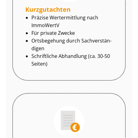
Kurzgutachten
Präzise Wertermittlung nach
ImmoWertV
Für private Zwecke
Ortsbegehung durch Sach­ver­stän­
di­gen
Schriftliche Abhandlung (ca. 30-50
Seiten)