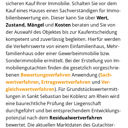
sicheren Kauf Ihrer Immobilie. Schalten Sie vor dem
Kauf eines Hauses einen Sach­ver­stän­di­gen für Im­mo­
bi­li­en­be­wer­tung ein. Dieser kann Sie über
Wert,
Zustand, Mängel
und
Kosten
beraten und Sie von
der Auswahl des Objektes bis zur Kauf­ent­schei­dung
kompetent und zuverlässig begleiten. Hierfür werden
die Verkehrswerte von einem Einfamilienhaus, Mehr­
fa­mi­li­en­haus oder einer Ge­wer­be­im­mo­bi­lie bzw.
Sonderimmobilie ermittelt. Bei der Erstellung von Im­
mo­bi­li­en­gut­ach­ten finden die gesetzlich vor­ge­schrie­
be­nen
Be­wer­tungs­ver­fah­ren
Anwendung (
Sach­
wert­ver­fah­ren
,
Er­trags­wert­ver­fah­ren
und
Ver­
gleichs­wert­ver­fah­ren
). Für Grund­stücks­wert­ermitt­
lun­gen in Sankt Sebastian bei Koblenz am Rhein wird
eine baurechtliche Prüfung der Liegenschaft
durchgeführt und bei entsprechendem Ent­wick­lungs­
po­ten­zi­al nach dem
Re­si­du­al­wert­ver­fah­ren
bewertet. Die aktuellen Marktdaten des Gut­ach­ter­