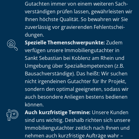
Gutachten immer von einem weiteren Sach­
ver­stän­di­gen prüfen lassen, gewährleisten wir
Ihnen höchste Qualität. So bewahren wir Sie
zuverlässig vor gravierenden Fehl­ent­schei­
dun­gen.
Spezielle The­men­schwer­punk­te:
Zudem
verfügen unsere Im­mo­bi­li­en­gut­ach­ter in
Sankt Sebastian bei Koblenz am Rhein und
Umgebung über Spe­zi­al­kom­pe­ten­zen (z.B.
Bau­sach­ver­stän­di­ge). Das heißt: Wir suchen
nicht irgendeinen Gutachter für Ihr Projekt,
sondern den optimal geeigneten, sodass wir
auch besondere Anliegen bestens bedienen
können.
Auch kurzfristige Termine:
Unsere Kunden
sind uns wichtig. Deshalb richten sich unsere
Im­mo­bi­li­en­gut­ach­ter zeitlich nach Ihnen und
nehmen auch kurzfristige Aufträge wahr –