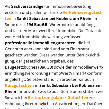
Als
Sachverständige
für Im­mo­bi­li­en­be­wer­tung
erstellen und prüfen wir für Sie
Ver­kehrs­wert­gut­ach­
ten
in
Sankt Sebastian bei Koblenz am Rhein
im
Sinne des
§ 194 BauGB
. Wir ermitteln unabhängig
und fair den Marktwert Ihrer Immobilie. Die Gutachter
von Heid Im­mo­bi­li­en­be­wer­tung verfassen
professionelle Im­mo­bi­li­en­gut­ach­ten
, die bei
Gerichten anerkannt sind und vom Finanzamt
geschätzt werden. Diese werden unter Be­rück­sich­ti­
gung, der gesetzlichen Vorgaben, des
Baugesetzbuches (BauGB) sowie der Im­mo­bi­li­en­wert­
ermitt­lungs­ver­ord­nung (ImmoWertV), marktkonform
angefertigt. Selbst­ver­ständ­lich arbeiten wir auch
Kurzgutachten
in
Sankt Sebastian bei Koblenz am
Rhein
für private Zwecke aus. Gerne unterstützen wir
Sie auch bei
Rest­nut­zungs­dau­er-Gutachten
zur
Anhebung Ihrer möglichen Abschreibungen. Darüber