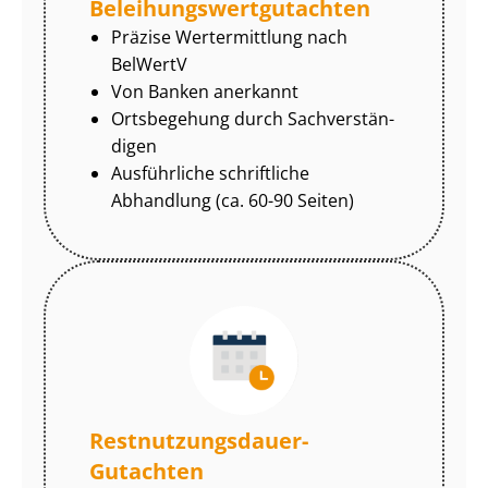
Be­lei­hungs­wert­gut­ach­ten
Präzise Wertermittlung nach
BelWertV
Von Banken anerkannt
Ortsbegehung durch Sach­ver­stän­
di­gen
Ausführliche schriftliche
Abhandlung (ca. 60-90 Seiten)
Rest­nut­zungs­dau­er-
Gutachten