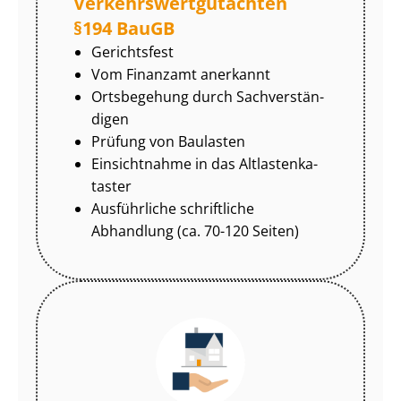
Ver­kehrs­wert­gut­ach­ten
§194 BauGB
Gerichtsfest
Vom Finanzamt anerkannt
Ortsbegehung durch Sach­ver­stän­
di­gen
Prüfung von Baulasten
Einsichtnahme in das Alt­las­ten­ka­
tas­ter
Ausführliche schriftliche
Abhandlung (ca. 70-120 Seiten)