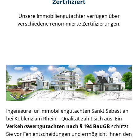
Zertifiziert
Unsere Immobilien­gutachter verfügen über
verschiedene renommierte Zer­ti­fi­zie­run­gen.
Ingenieure für Im­mo­bi­li­en­gut­ach­ten Sankt Sebastian
bei Koblenz am Rhein – Qualität zahlt sich aus. Ein
Ver­kehrs­wert­gut­ach­ten nach § 194 BauGB
schützt
Sie vor Fehl­ent­schei­dun­gen und ermöglicht Ihnen den