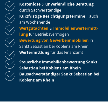
Kostenlose
&
unverbindliche Beratung
durch Sachverständige
Kurzfristige Be­sich­ti­gungs­ter­mi­ne
| auch
am Wochenende
Wertgutachten
&
Im­mo­bi­li­en­wert­ermitt­
lung
für Be­triebs­ver­mö­gen
Bewertung von Ge­wer­be­im­mo­bi­li­en
in
Sankt Sebastian bei Koblenz am Rhein
Wertermittlung
für das Finanzamt
Steuerliche Im­mo­bi­li­en­be­wer­tung
Sankt
Sebastian bei Koblenz am Rhein
Bau­sach­ver­stän­di­ger Sankt Sebastian bei
Koblenz am Rhein