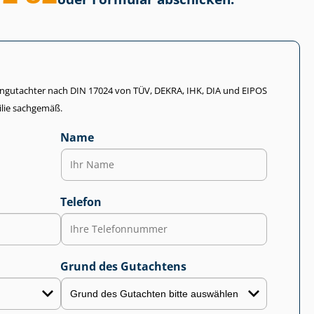
li­en­gut­ach­ter nach DIN 17024 von TÜV, DEKRA, IHK, DIA und EIPOS
lie sachgemäß.
Name
Telefon
Grund des Gutachtens