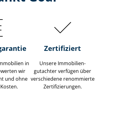
garantie
Zertifiziert
mmobilien in
Unsere Immobilien­
ewerten wir
gutachter verfügen über
ent und ohne
verschiedene renommierte
 Kosten.
Zer­ti­fi­zie­run­gen.