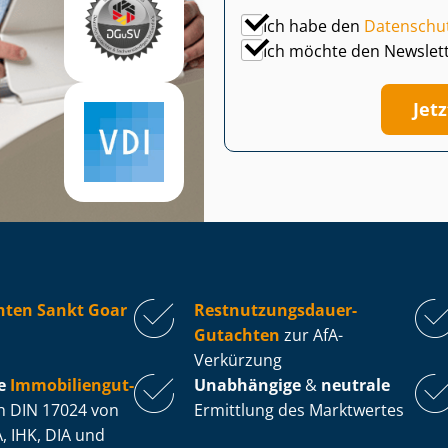
Ich habe den
Datenschu
Ich möchte den Newslet
Jet
hten Sankt Goar
Rest­nut­zungs­dau­er-
Gutachten
zur AfA-
Verkürzung
e
Im­mo­bi­li­en­gut­
Unabhängige
&
neutrale
 DIN 17024 von
Ermittlung des Marktwertes
, IHK, DIA und