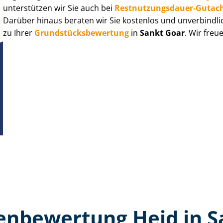
unterstützen wir Sie auch bei
Rest­nut­zungs­dau­er-Gutac
Darüber hinaus beraten wir Sie kostenlos und unverbindli
zu Ihrer
Grund­stücks­be­wer­tung
in
Sankt Goar
. Wir fre
en­bewertung Heid in S