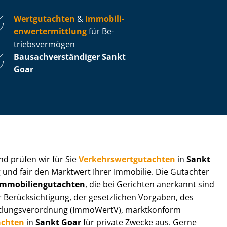
Wertgutachten
&
Im­mo­bi­li­
en­wert­ermitt­lung
für Be­
triebs­ver­mö­gen
Bau­sach­ver­stän­di­ger Sankt
Goar
 und prüfen wir für Sie
Ver­kehrs­wert­gut­ach­ten
in
Sankt
 und fair den Marktwert Ihrer Immobilie. Die Gutachter
­mo­bi­li­en­gut­ach­ten
, die bei Gerichten anerkannt sind
­rück­sich­ti­gung, der gesetzlichen Vorgaben, des
tt­lungs­ver­ord­nung (ImmoWertV), marktkonform
achten
in
Sankt Goar
für private Zwecke aus. Gerne