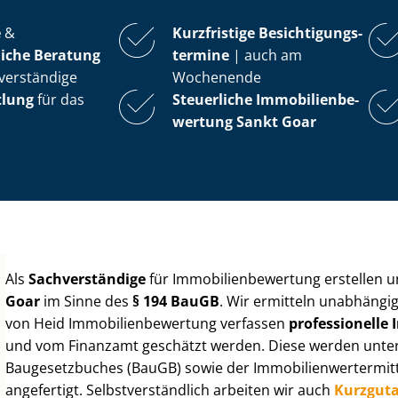
e
&
Kurzfristige Be­sich­ti­gungs­
iche Beratung
ter­mi­ne
| auch am
verständige
Wochenende
tlung
für das
Steuerliche Im­mo­bi­li­en­be­
wer­tung
Sankt Goar
Als
Sachverständige
für Im­mo­bi­li­en­be­wer­tung erstellen
Goar
im Sinne des
§ 194 BauGB
. Wir ermitteln unabhängig
von Heid Im­mo­bi­li­en­be­wer­tung verfassen
professionelle Im
und vom Finanzamt geschätzt werden. Diese werden unter Be
Baugesetzbuches (BauGB) sowie der Im­mo­bi­li­en­wert­ermi
angefertigt. Selbst­ver­ständ­lich arbeiten wir auch
Kurzgut