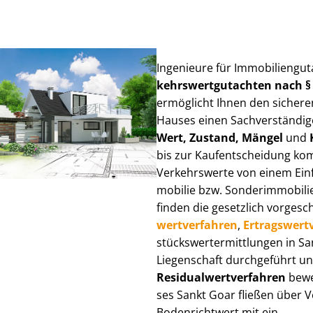
Ingenieure für Im­mo­bi­li­en­gu
kehrs­wert­gut­ach­ten nach 
ermöglicht Ihnen den sicheren
Hauses einen Sach­ver­stän­di­ge
Wert, Zustand, Mängel
und
bis zur Kauf­ent­schei­dung k
Verkehrswerte von einem Einfam
mo­bi­lie bzw. Sonderimmobilie e
finden die gesetzlich vor­ge­sc
wert­ver­fah­ren
,
Er­trags­wert­
stücks­wert­ermitt­lun­gen in 
Liegenschaft durchgeführt und
Re­si­du­al­wert­ver­fah­ren
bewer
ses Sankt Goar fließen über Ver
Bodenrichtwert mit ein.