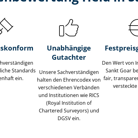
s­konform
Unabhängige
Festpreis​
Gutachter
­ver­stän­di­gen
Den Wert von I
liche Standards
Sankt Goar b
Unsere Sach­ver­stän­di­gen
nhaft ein.
fair, transpar
halten den Ehrencodex von
versteckte
verschiedenen Verbänden
und Institutionen wie RICS
(Royal Institution of
Chartered Surveyors) und
DGSV ein.