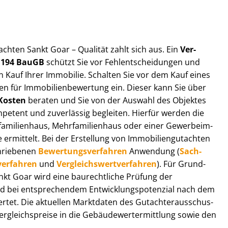
t­ach­ten Sankt Goar – Qualität zahlt sich aus. Ein
Ver­
§ 194 BauGB
schützt Sie vor Fehl­ent­schei­dun­gen und
 Kauf Ihrer Immobilie. Schalten Sie vor dem Kauf eines
n für Im­mo­bi­li­en­be­wer­tung ein. Dieser kann Sie über
Kosten
beraten und Sie von der Auswahl des Objektes
ompetent und zuverlässig begleiten. Hierfür werden die
ilienhaus, Mehr­fa­mi­li­en­haus oder einer Ge­wer­be­im­
rmittelt. Bei der Erstellung von Im­mo­bi­li­en­gut­ach­ten
hrie­be­nen
Be­wer­tungs­ver­fah­ren
Anwendung (
Sach­
ver­fah­ren
und
Ver­gleichs­wert­ver­fah­ren
). Für Grund­
Sankt Goar wird eine baurechtliche Prüfung der
 bei entsprechendem Ent­wick­lungs­po­ten­zi­al nach dem
tet. Die aktuellen Marktdaten des Gut­ach­ter­aus­schus­
­gleichs­prei­se in die Ge­bäu­de­wert­ermitt­lung sowie den