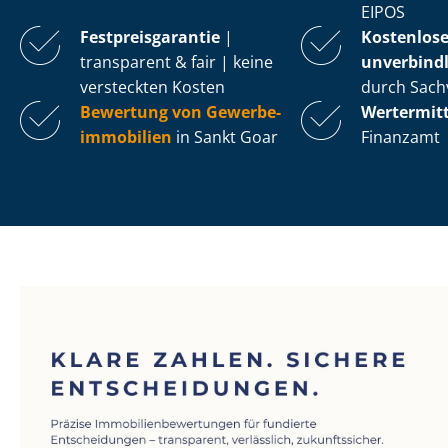
EIPOS
Fest­preis­ga­ran­tie
|
Kostenlos
transparent & fair | keine
unverbindl
versteckten Kosten
durch Sach
Bewertung von Ge­wer­be­
Wertermit
im­mo­bi­li­en
in Sankt Goar
Finanzamt