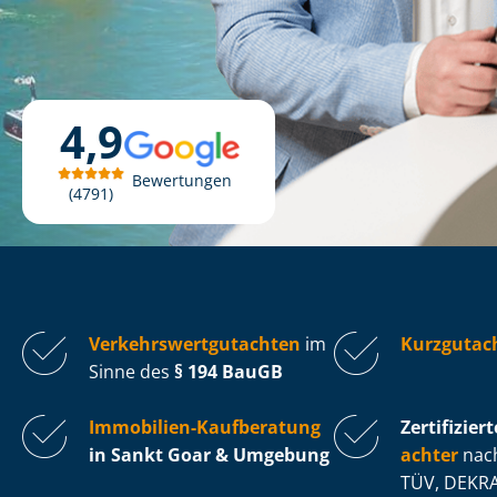
4,9
Bewertungen
4791
Ver­kehrs­wert­gut­ach­ten
im
Kurzgutac
Sinne des
§ 194 BauGB
Immobilien-Kaufberatung
Zertifiziert
in Sankt Goar & Umgebung
ach­ter
nach
TÜV, DEKRA