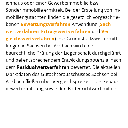
i­en­haus oder einer Ge­wer­be­im­mo­bi­lie bzw.
Sonderimmobilie ermittelt. Bei der Erstellung von Im­
mo­bi­li­en­gut­ach­ten finden die gesetzlich vor­ge­schrie­
be­nen
Be­wer­tungs­ver­fah­ren
Anwendung (
Sach­
wert­ver­fah­ren
,
Er­trags­wert­ver­fah­ren
und
Ver­
gleichs­wert­ver­fah­ren
). Für Grund­stücks­wert­ermitt­
lun­gen in Sachsen bei Ansbach wird eine
baurechtliche Prüfung der Liegenschaft durchgeführt
und bei entsprechendem Ent­wick­lungs­po­ten­zi­al nach
dem
Re­si­du­al­wert­ver­fah­ren
bewertet. Die aktuellen
Marktdaten des Gut­ach­ter­aus­schus­ses Sachsen bei
Ansbach fließen über Ver­gleichs­prei­se in die Ge­bäu­
de­wert­ermitt­lung sowie den Bodenrichtwert mit ein.