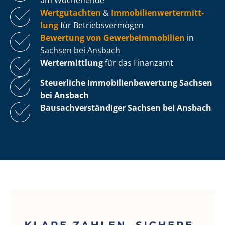
Wertgutachten
&
Im­mo­bi­li­en­wert­ermitt­
lung
für Be­triebs­ver­mö­gen
Bewertung von Ge­wer­be­im­mo­bi­li­en
in
Sachsen bei Ansbach
Wertermittlung
für das Finanzamt
Steuerliche Im­mo­bi­li­en­be­wer­tung
Sachsen
bei Ansbach
Bau­sach­ver­stän­di­ger Sachsen bei Ansbach