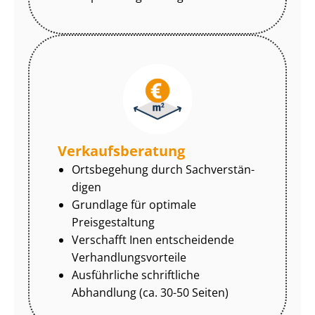
Ver­kaufs­be­ra­tung
Ortsbegehung durch Sach­ver­stän­
di­gen
Grundlage für optimale
Preisgestaltung
Verschafft Inen entscheidende
Ver­hand­lungs­vor­tei­le
Ausführliche schriftliche
Abhandlung (ca. 30-50 Seiten)