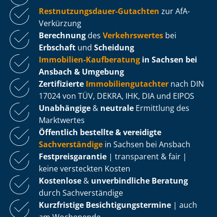
Rest­nut­zungs­dau­er-Gutachten
zur AfA-
Verkürzung
Berechnung
des
Verkehrswertes
bei
Erbschaft
und
Scheidung
Immobilien-Kaufberatung
in Sachsen bei
Ansbach & Umgebung
Zertifizierte
Im­mo­bi­li­en­gut­ach­ter
nach DIN
17024 von TÜV, DEKRA, IHK, DIA und EIPOS
Unabhängige
&
neutrale
Ermittlung des
Marktwertes
Öffentlich bestellte & vereidigte
Sachverständige
in Sachsen bei Ansbach
Fest­preis­ga­ran­tie
| transparent & fair |
keine versteckten Kosten
Kostenlose
&
unverbindliche Beratung
durch Sachverständige
Kurzfristige Be­sich­ti­gungs­ter­mi­ne
| auch
am Wochenende