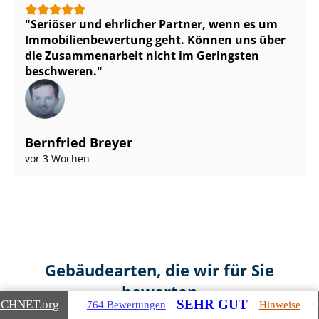
Seriöser und ehrlicher Partner, wenn es um
Im­mo­bi­li­en­be­wer­tung geht. Können uns über
die Zusammenarbeit nicht im Geringsten
beschweren.
Bernfried Breyer
vor 3 Wochen
Gebäudearten, die wir für Sie
bewerten
SEHR GUT
ICHNET
.org
764 Bewertungen
Hinweise