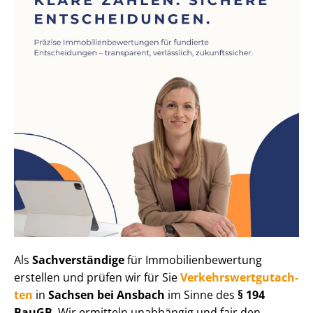
Als
Sachverständige
für Im­mo­bi­li­en­be­wer­tung
erstellen und prüfen wir für Sie
Ver­kehrs­wert­gut­ach­
ten
in
Sachsen bei Ansbach
im Sinne des
§ 194
BauGB
. Wir ermitteln unabhängig und fair den