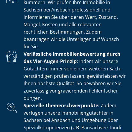
kümmern. Wir prüfen Ihre Immobilie in
Sachsen bei Ansbach professionell und
informieren Sie über deren Wert, Zustand,
Mängel, Kosten und alle relevanten
rechtlichen Bestimmungen. Zudem
beantragen wir die Unterlagen auf Wunsch
für Sie.
Verlässliche Im­mo­bi­li­en­be­wer­tung durch
das Vier-Augen-Prinzip:
Indem wir unsere
Gutachten immer von einem weiteren Sach­
ver­stän­di­gen prüfen lassen, gewährleisten wir
Ihnen höchste Qualität. So bewahren wir Sie
zuverlässig vor gravierenden Fehl­ent­schei­
dun­gen.
Spezielle The­men­schwer­punk­te:
Zudem
verfügen unsere Im­mo­bi­li­en­gut­ach­ter in
Sachsen bei Ansbach und Umgebung über
Spe­zi­al­kom­pe­ten­zen (z.B. Bau­sach­ver­stän­di­