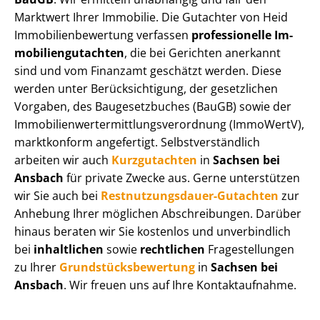
Marktwert Ihrer Immobilie. Die Gutachter von Heid
Im­mo­bi­li­en­be­wer­tung verfassen
professionelle Im­
mo­bi­li­en­gut­ach­ten
, die bei Gerichten anerkannt
sind und vom Finanzamt geschätzt werden. Diese
werden unter Be­rück­sich­ti­gung, der gesetzlichen
Vorgaben, des Baugesetzbuches (BauGB) sowie der
Im­mo­bi­li­en­wert­ermitt­lungs­ver­ord­nung (ImmoWertV),
marktkonform angefertigt. Selbst­ver­ständ­lich
arbeiten wir auch
Kurzgutachten
in
Sachsen bei
Ansbach
für private Zwecke aus. Gerne unterstützen
wir Sie auch bei
Rest­nut­zungs­dau­er-Gutachten
zur
Anhebung Ihrer möglichen Abschreibungen. Darüber
hinaus beraten wir Sie kostenlos und unverbindlich
bei
inhaltlichen
sowie
rechtlichen
Fragestellungen
zu Ihrer
Grund­stücks­be­wer­tung
in
Sachsen bei
Ansbach
. Wir freuen uns auf Ihre Kontaktaufnahme.