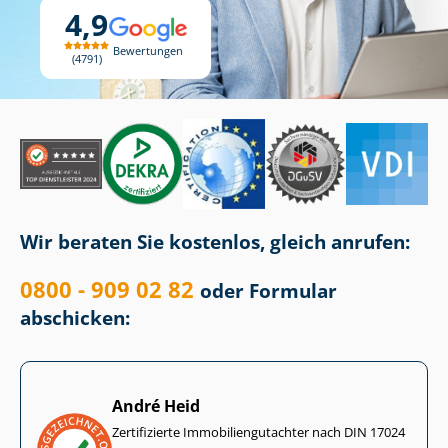
4,9
Bewertungen
4791
Wir beraten Sie kostenlos, gleich anrufen:
0800 - 909 02 82
oder Formular
abschicken:
André Heid
Zertifizierte Im­mo­bi­li­en­gut­ach­ter nach DIN 17024