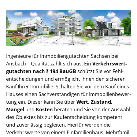
Ingenieure für Im­mo­bi­li­en­gut­ach­ten Sachsen bei
Ansbach – Qualität zahlt sich aus. Ein
Ver­kehrs­wert­
gut­ach­ten nach § 194 BauGB
schützt Sie vor Fehl­
ent­schei­dun­gen und ermöglicht Ihnen den sicheren
Kauf Ihrer Immobilie. Schalten Sie vor dem Kauf eines
Hauses einen Sach­ver­stän­di­gen für Im­mo­bi­li­en­be­wer­
tung ein. Dieser kann Sie über
Wert, Zustand,
Mängel
und
Kosten
beraten und Sie von der Auswahl
des Objektes bis zur Kauf­ent­schei­dung kompetent
und zuverlässig begleiten. Hierfür werden die
Verkehrswerte von einem Einfamilienhaus, Mehr­fa­mi­l