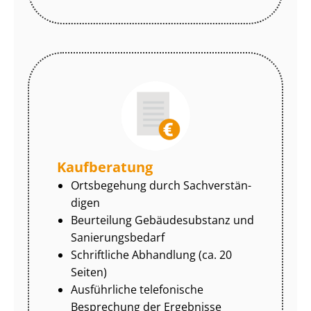
Kaufberatung
Ortsbegehung durch Sach­ver­stän­
di­gen
Beurteilung Gebäudesubstanz und
Sa­nie­rungs­be­darf
Schriftliche Abhandlung (ca. 20
Seiten)
Ausführliche telefonische
Besprechung der Ergebnisse