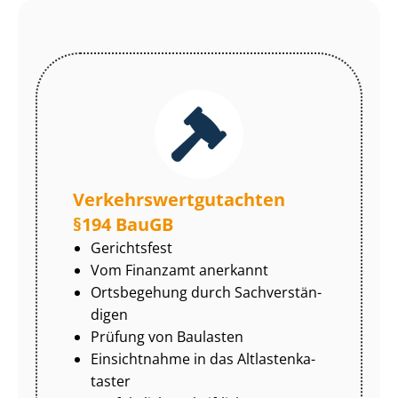
Ver­kehrs­wert­gut­ach­ten
§194 BauGB
Gerichtsfest
Vom Finanzamt anerkannt
Ortsbegehung durch Sach­ver­stän­
di­gen
Prüfung von Baulasten
Einsichtnahme in das Alt­las­ten­ka­
tas­ter