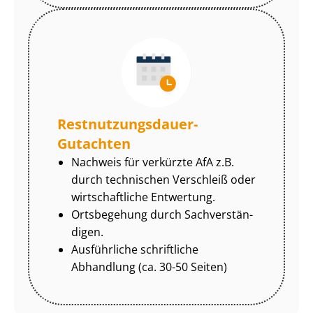
Rest­nut­zungs­dau­er-
Gutachten
Nachweis für verkürzte AfA z.B.
durch technischen Verschleiß oder
wirtschaftliche Entwertung.
Ortsbegehung durch Sach­ver­stän­
di­gen.
Ausführliche schriftliche
Abhandlung (ca. 30-50 Seiten)