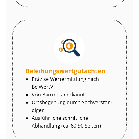
Be­lei­hungs­wert­gut­ach­ten
Präzise Wertermittlung nach
BelWertV
Von Banken anerkannt
Ortsbegehung durch Sach­ver­stän­
di­gen
Ausführliche schriftliche
Abhandlung (ca. 60-90 Seiten)