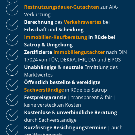
Rest­nut­zungs­dau­er-Gutachten
zur AfA-
Verkürzung
Berechnung
des
Verkehrswertes
bei
Erbschaft
und
Scheidung
Immobilien-Kaufberatung
in Rüde bei
Satrup & Umgebung
Zertifizierte
Im­mo­bi­li­en­gut­ach­ter
nach DIN
17024 von TÜV, DEKRA, IHK, DIA und EIPOS
Unabhängige
&
neutrale
Ermittlung des
Marktwertes
Öffentlich bestellte & vereidigte
Sachverständige
in Rüde bei Satrup
Fest­preis­ga­ran­tie
| transparent & fair |
keine versteckten Kosten
Kostenlose
&
unverbindliche Beratung
durch Sachverständige
Kurzfristige Be­sich­ti­gungs­ter­mi­ne
| auch
am Wochenende