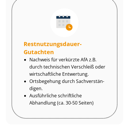
Rest­nut­zungs­dau­er-
Gutachten
Nachweis für verkürzte AfA z.B.
durch technischen Verschleiß oder
wirtschaftliche Entwertung.
Ortsbegehung durch Sach­ver­stän­
di­gen.
Ausführliche schriftliche
Abhandlung (ca. 30-50 Seiten)