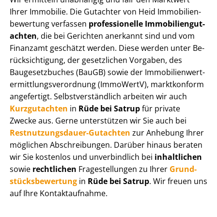
Ihrer Immobilie. Die Gutachter von Heid Im­mo­bi­li­en­
be­wer­tung verfassen
professionelle Im­mo­bi­li­en­gut­
ach­ten
, die bei Gerichten anerkannt sind und vom
Finanzamt geschätzt werden. Diese werden unter Be­
rück­sich­ti­gung, der gesetzlichen Vorgaben, des
Baugesetzbuches (BauGB) sowie der Im­mo­bi­li­en­wert­
ermitt­lungs­ver­ord­nung (ImmoWertV), marktkonform
angefertigt. Selbst­ver­ständ­lich arbeiten wir auch
Kurzgutachten
in
Rüde bei Satrup
für private
Zwecke aus. Gerne unterstützen wir Sie auch bei
Rest­nut­zungs­dau­er-Gutachten
zur Anhebung Ihrer
möglichen Abschreibungen. Darüber hinaus beraten
wir Sie kostenlos und unverbindlich bei
inhaltlichen
sowie
rechtlichen
Fragestellungen zu Ihrer
Grund­
stücks­be­wer­tung
in
Rüde bei Satrup
. Wir freuen uns
auf Ihre Kontaktaufnahme.