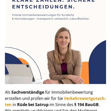
Als
Sachverständige
für Im­mo­bi­li­en­be­wer­tung
erstellen und prüfen wir für Sie
Ver­kehrs­wert­gut­ach­
ten
in
Rüde bei Satrup
im Sinne des
§ 194 BauGB
.
Wir ermitteln unabhängig und fair den Marktwert