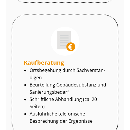
Kaufberatung
Ortsbegehung durch Sach­ver­stän­
di­gen
Beurteilung Gebäudesubstanz und
Sa­nie­rungs­be­darf
Schriftliche Abhandlung (ca. 20
Seiten)
Ausführliche telefonische
Besprechung der Ergebnisse