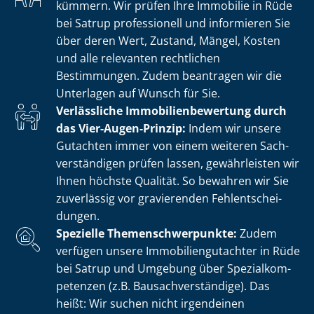
kümmern. Wir prüfen Ihre Immobilie in Rüde
bei Satrup professionell und informieren Sie
über deren Wert, Zustand, Mängel, Kosten
und alle relevanten rechtlichen
Bestimmungen. Zudem beantragen wir die
Unterlagen auf Wunsch für Sie.
Verlässliche Im­mo­bi­li­en­be­wer­tung durch
das Vier-Augen-Prinzip:
Indem wir unsere
Gutachten immer von einem weiteren Sach­
ver­stän­di­gen prüfen lassen, gewährleisten wir
Ihnen höchste Qualität. So bewahren wir Sie
zuverlässig vor gravierenden Fehl­ent­schei­
dun­gen.
Spezielle The­men­schwer­punk­te:
Zudem
verfügen unsere Im­mo­bi­li­en­gut­ach­ter in Rüde
bei Satrup und Umgebung über Spe­zi­al­kom­
pe­ten­zen (z.B. Bau­sach­ver­stän­di­ge). Das
heißt: Wir suchen nicht irgendeinen