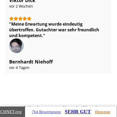
Viktor Dick
vor 2 Wochen
Meine Erwartung wurde eindeutig
übertroffen. Gutachter war sehr freundlich
und kompetent.
Bernhardt Niehoff
vor 4 Tagen
Gebäudearten, die wir für Sie
SEHR GUT
ICHNET
.org
764 Bewertungen
Hinweise
bewerten