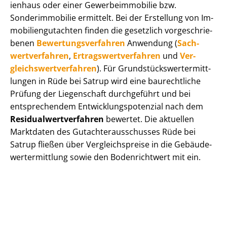
i­en­haus oder einer Ge­wer­be­im­mo­bi­lie bzw.
Sonderimmobilie ermittelt. Bei der Erstellung von Im­
mo­bi­li­en­gut­ach­ten finden die gesetzlich vor­ge­schrie­
be­nen
Be­wer­tungs­ver­fah­ren
Anwendung (
Sach­
wert­ver­fah­ren
,
Er­trags­wert­ver­fah­ren
und
Ver­
gleichs­wert­ver­fah­ren
). Für Grund­stücks­wert­ermitt­
lun­gen in Rüde bei Satrup wird eine baurechtliche
Prüfung der Liegenschaft durchgeführt und bei
entsprechendem Ent­wick­lungs­po­ten­zi­al nach dem
Re­si­du­al­wert­ver­fah­ren
bewertet. Die aktuellen
Marktdaten des Gut­ach­ter­aus­schus­ses Rüde bei
Satrup fließen über Ver­gleichs­prei­se in die Ge­bäu­de­
wert­ermitt­lung sowie den Bodenrichtwert mit ein.