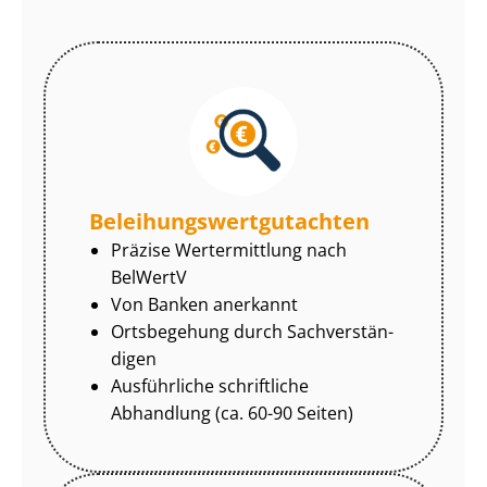
Be­lei­hungs­wert­gut­ach­ten
Präzise Wertermittlung nach
BelWertV
Von Banken anerkannt
Ortsbegehung durch Sach­ver­stän­
di­gen
Ausführliche schriftliche
Abhandlung (ca. 60-90 Seiten)