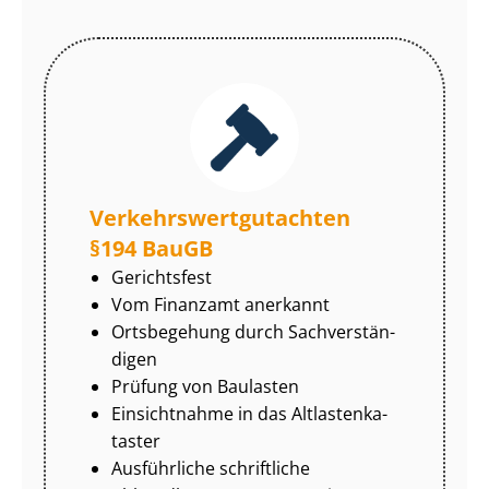
Ver­kehrs­wert­gut­ach­ten
§194 BauGB
Gerichtsfest
Vom Finanzamt anerkannt
Ortsbegehung durch Sach­ver­stän­
di­gen
Prüfung von Baulasten
Einsichtnahme in das Alt­las­ten­ka­
tas­ter
Ausführliche schriftliche