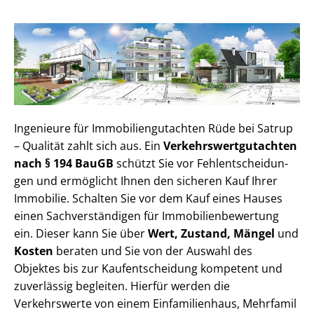
Ingenieure für Im­mo­bi­li­en­gut­ach­ten Rüde bei Satrup
– Qualität zahlt sich aus. Ein
Ver­kehrs­wert­gut­ach­ten
nach § 194 BauGB
schützt Sie vor Fehl­ent­schei­dun­
gen und ermöglicht Ihnen den sicheren Kauf Ihrer
Immobilie. Schalten Sie vor dem Kauf eines Hauses
einen Sach­ver­stän­di­gen für Im­mo­bi­li­en­be­wer­tung
ein. Dieser kann Sie über
Wert, Zustand, Mängel
und
Kosten
beraten und Sie von der Auswahl des
Objektes bis zur Kauf­ent­schei­dung kompetent und
zuverlässig begleiten. Hierfür werden die
Verkehrswerte von einem Einfamilienhaus, Mehr­fa­mi­l