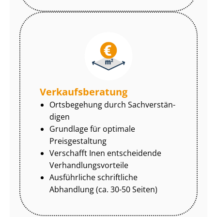
Ver­kaufs­be­ra­tung
Ortsbegehung durch Sach­ver­stän­
di­gen
Grundlage für optimale
Preisgestaltung
Verschafft Inen entscheidende
Ver­hand­lungs­vor­tei­le
Ausführliche schriftliche
Abhandlung (ca. 30-50 Seiten)