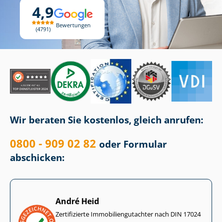
4,9
Bewertungen
4791
Wir beraten Sie kostenlos, gleich anrufen:
0800 - 909 02 82
oder Formular
abschicken:
André Heid
Zertifizierte Im­mo­bi­li­en­gut­ach­ter nach DIN 17024