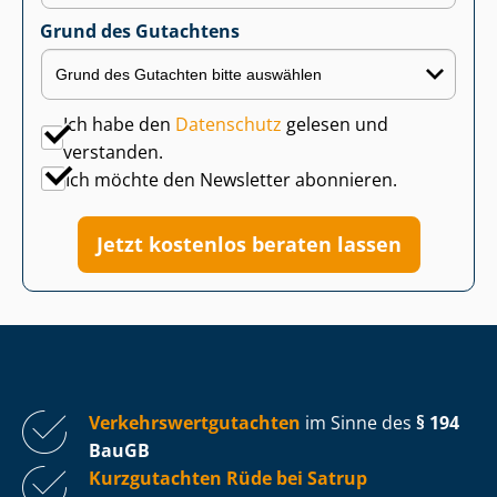
Grund des Gutachtens
Ich habe den
Datenschutz
gelesen und
verstanden.
Ich möchte den Newsletter abonnieren.
Jetzt kostenlos beraten lassen
Ver­kehrs­wert­gut­ach­ten
im Sinne des
§ 194
BauGB
Kurzgutachten Rüde bei Satrup