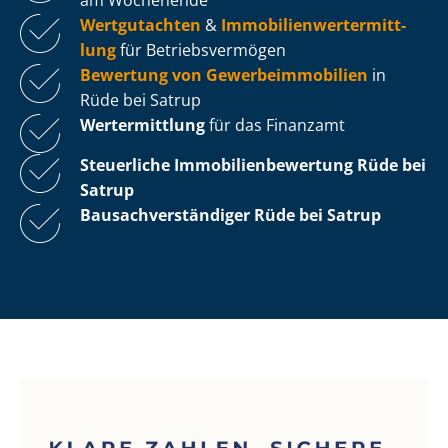
Wertgutachten
&
Im­mo­bi­li­en­wert­ermitt­
lung
für Be­triebs­ver­mö­gen
Bewertung von Ge­wer­be­im­mo­bi­li­en
in
Rüde bei Satrup
Wertermittlung
für das Finanzamt
Steuerliche Im­mo­bi­li­en­be­wer­tung
Rüde bei
Satrup
Bau­sach­ver­stän­di­ger Rüde bei Satrup