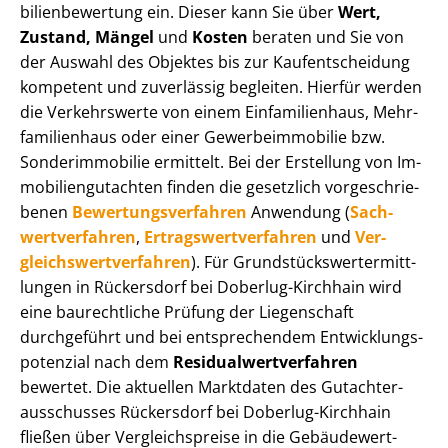
bi­li­en­be­wer­tung ein. Dieser kann Sie über
Wert,
Zustand, Mängel
und
Kosten
beraten und Sie von
der Auswahl des Objektes bis zur Kauf­ent­schei­dung
kompetent und zuverlässig begleiten. Hierfür werden
die Verkehrswerte von einem Einfamilienhaus, Mehr­
fa­mi­li­en­haus oder einer Ge­wer­be­im­mo­bi­lie bzw.
Sonderimmobilie ermittelt. Bei der Erstellung von Im­
mo­bi­li­en­gut­ach­ten finden die gesetzlich vor­ge­schrie­
be­nen
Be­wer­tungs­ver­fah­ren
Anwendung (
Sach­
wert­ver­fah­ren
,
Er­trags­wert­ver­fah­ren
und
Ver­
gleichs­wert­ver­fah­ren
). Für Grund­stücks­wert­ermitt­
lun­gen in Rückersdorf bei Doberlug-Kirchhain wird
eine baurechtliche Prüfung der Liegenschaft
durchgeführt und bei entsprechendem Ent­wick­lungs­
po­ten­zi­al nach dem
Re­si­du­al­wert­ver­fah­ren
bewertet. Die aktuellen Marktdaten des Gut­ach­ter­
aus­schus­ses Rückersdorf bei Doberlug-Kirchhain
fließen über Ver­gleichs­prei­se in die Ge­bäu­de­wert­