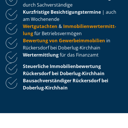
durch Sachverständige
Kurzfristige Be­sich­ti­gungs­ter­mi­ne
| auch
am Wochenende
Wertgutachten
&
Im­mo­bi­li­en­wert­ermitt­
lung
für Be­triebs­ver­mö­gen
Bewertung von Ge­wer­be­im­mo­bi­li­en
in
Rückersdorf bei Doberlug-Kirchhain
Wertermittlung
für das Finanzamt
Steuerliche Im­mo­bi­li­en­be­wer­tung
Rückersdorf bei Doberlug-Kirchhain
Bau­sach­ver­stän­di­ger Rückersdorf bei
Doberlug-Kirchhain