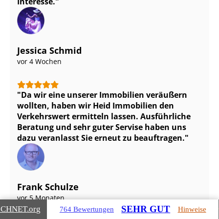
Interesse.
Jessica Schmid
vor 4 Wochen
Da wir eine unserer Immobilien veräußern
wollten, haben wir Heid Immobilien den
Verkehrswert ermitteln lassen. Ausführliche
Beratung und sehr guter Servise haben uns
dazu veranlasst Sie erneut zu beauftragen.
Frank Schulze
vor 5 Monaten
SEHR GUT
ICHNET
.org
764 Bewertungen
Hinweise