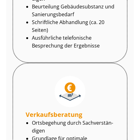
Beurteilung Gebäudesubstanz und
Sa­nie­rungs­be­darf
Schriftliche Abhandlung (ca. 20
Seiten)
Ausführliche telefonische
Besprechung der Ergebnisse
Ver­kaufs­be­ra­tung
Ortsbegehung durch Sach­ver­stän­
di­gen
Grundlage für optimale