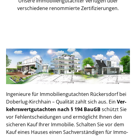
Unsere Immobilien­gutachter verfügen über
verschiedene renommierte Zer­ti­fi­zie­run­gen.
Ingenieure für Im­mo­bi­li­en­gut­ach­ten Rückersdorf bei
Doberlug-Kirchhain – Qualität zahlt sich aus. Ein
Ver­
kehrs­wert­gut­ach­ten nach § 194 BauGB
schützt Sie
vor Fehl­ent­schei­dun­gen und ermöglicht Ihnen den
sicheren Kauf Ihrer Immobilie. Schalten Sie vor dem
Kauf eines Hauses einen Sach­ver­stän­di­gen für Im­mo­