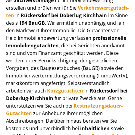
Als
Sachverständige
für Im­mo­bi­li­en­be­wer­tung
erstellen und prüfen wir für Sie
Ver­kehrs­wert­gut­ach­
ten
in
Rückersdorf bei Doberlug-Kirchhain
im Sinne
des
§ 194 BauGB
. Wir ermitteln unabhängig und fair
den Marktwert Ihrer Immobilie. Die Gutachter von
Heid Im­mo­bi­li­en­be­wer­tung verfassen
professionelle
Im­mo­bi­li­en­gut­ach­ten
, die bei Gerichten anerkannt
sind und vom Finanzamt geschätzt werden. Diese
werden unter Be­rück­sich­ti­gung, der gesetzlichen
Vorgaben, des Baugesetzbuches (BauGB) sowie der
Im­mo­bi­li­en­wert­ermitt­lungs­ver­ord­nung (ImmoWertV),
marktkonform angefertigt. Selbst­ver­ständ­lich
arbeiten wir auch
Kurzgutachten
in
Rückersdorf bei
Doberlug-Kirchhain
für private Zwecke aus. Gerne
unterstützen wir Sie auch bei
Rest­nut­zungs­dau­er-
Gutachten
zur Anhebung Ihrer möglichen
Abschreibungen. Darüber hinaus beraten wir Sie
kostenlos und unverbindlich bei
inhaltlichen
sowie