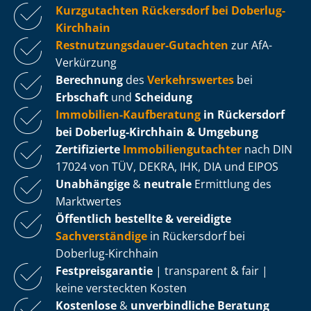
Kurzgutachten Rückersdorf bei Doberlug-
Kirchhain
Rest­nut­zungs­dau­er-Gutachten
zur AfA-
Verkürzung
Berechnung
des
Verkehrswertes
bei
Erbschaft
und
Scheidung
Immobilien-Kaufberatung
in Rückersdorf
bei Doberlug-Kirchhain & Umgebung
Zertifizierte
Im­mo­bi­li­en­gut­ach­ter
nach DIN
17024 von TÜV, DEKRA, IHK, DIA und EIPOS
Unabhängige
&
neutrale
Ermittlung des
Marktwertes
Öffentlich bestellte & vereidigte
Sachverständige
in Rückersdorf bei
Doberlug-Kirchhain
Fest­preis­ga­ran­tie
| transparent & fair |
keine versteckten Kosten
Kostenlose
&
unverbindliche Beratung