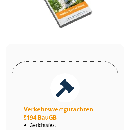
Ver­kehrs­wert­gut­ach­ten
§194 BauGB
Gerichtsfest