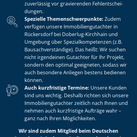
zuverlässig vor gravierenden Fehl­ent­schei­
dun­gen.
Spezielle The­men­schwer­punk­te:
Zudem
verfügen unsere Im­mo­bi­li­en­gut­ach­ter in
Rückersdorf bei Doberlug-Kirchhain und
Umgebung über Spe­zi­al­kom­pe­ten­zen (z.B.
Bau­sach­ver­stän­di­ge). Das heißt: Wir suchen
nicht irgendeinen Gutachter für Ihr Projekt,
sondern den optimal geeigneten, sodass wir
auch besondere Anliegen bestens bedienen
können.
Auch kurzfristige Termine:
Unsere Kunden
sind uns wichtig. Deshalb richten sich unsere
Im­mo­bi­li­en­gut­ach­ter zeitlich nach Ihnen und
nehmen auch kurzfristige Aufträge wahr –
ganz nach Ihren Möglichkeiten.
Wir sind zudem Mitglied beim Deutschen