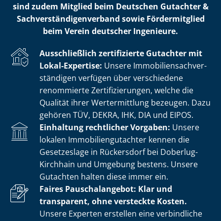
sind zudem Mitglied beim Deutschen Gutachter &
Sach­ver­stän­di­gen­ver­band sowie Fördermitglied
beim Verein deutscher Ingenieure.
Ausschließlich zertifizierte Gutachter mit
Lokal-Expertise:
Unsere Im­mo­bi­li­en­sach­ver­
stän­di­gen verfügen über verschiedene
renommierte Zer­ti­fi­zie­run­gen, welche die
Qualität ihrer Wertermittlung bezeugen. Dazu
gehören TÜV, DEKRA, IHK, DIA und EIPOS.
Einhaltung rechtlicher Vorgaben:
Unsere
lokalen Im­mo­bi­li­en­gut­ach­ter kennen die
Gesetzeslage in Rückersdorf bei Doberlug-
Kirchhain und Umgebung bestens. Unsere
Gutachten halten diese immer ein.
Faires Pauschalangebot: Klar und
transparent, ohne versteckte Kosten.
Unsere Experten erstellen eine verbindliche