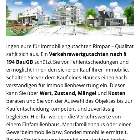
Ingenieure für Im­mo­bi­li­en­gut­ach­ten Rimpar – Qualität
zahlt sich aus. Ein
Ver­kehrs­wert­gut­ach­ten nach §
194 BauGB
schützt Sie vor Fehl­ent­schei­dun­gen und
ermöglicht Ihnen den sicheren Kauf Ihrer Immobilie.
Schalten Sie vor dem Kauf eines Hauses einen Sach­
ver­stän­di­gen für Im­mo­bi­li­en­be­wer­tung ein. Dieser
kann Sie über
Wert, Zustand, Mängel
und
Kosten
beraten und Sie von der Auswahl des Objektes bis zur
Kauf­ent­schei­dung kompetent und zuverlässig
begleiten. Hierfür werden die Verkehrswerte von
einem Einfamilienhaus, Mehr­fa­mi­li­en­haus oder einer
Ge­wer­be­im­mo­bi­lie bzw. Sonderimmobilie ermittelt.