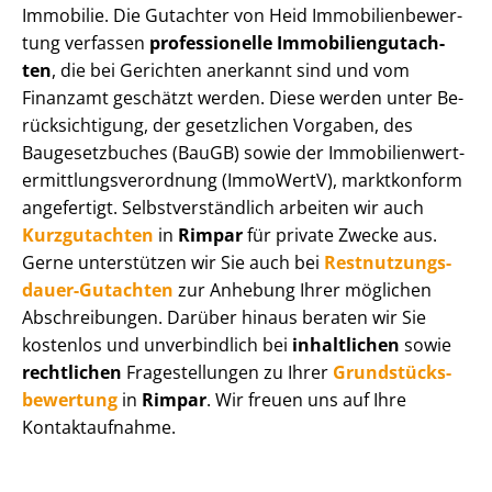
Immobilie. Die Gutachter von Heid Im­mo­bi­li­en­be­wer­
tung verfassen
professionelle Im­mo­bi­li­en­gut­ach­
ten
, die bei Gerichten anerkannt sind und vom
Finanzamt geschätzt werden. Diese werden unter Be­
rück­sich­ti­gung, der gesetzlichen Vorgaben, des
Baugesetzbuches (BauGB) sowie der Im­mo­bi­li­en­wert­
ermitt­lungs­ver­ord­nung (ImmoWertV), marktkonform
angefertigt. Selbst­ver­ständ­lich arbeiten wir auch
Kurzgutachten
in
Rimpar
für private Zwecke aus.
Gerne unterstützen wir Sie auch bei
Rest­nut­zungs­
dau­er-Gutachten
zur Anhebung Ihrer möglichen
Abschreibungen. Darüber hinaus beraten wir Sie
kostenlos und unverbindlich bei
inhaltlichen
sowie
rechtlichen
Fragestellungen zu Ihrer
Grund­stücks­
be­wer­tung
in
Rimpar
. Wir freuen uns auf Ihre
Kontaktaufnahme.