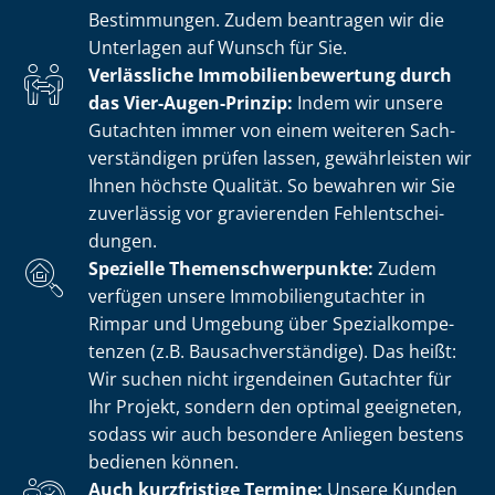
Bestimmungen. Zudem beantragen wir die
Unterlagen auf Wunsch für Sie.
Verlässliche Im­mo­bi­li­en­be­wer­tung durch
das Vier-Augen-Prinzip:
Indem wir unsere
Gutachten immer von einem weiteren Sach­
ver­stän­di­gen prüfen lassen, gewährleisten wir
Ihnen höchste Qualität. So bewahren wir Sie
zuverlässig vor gravierenden Fehl­ent­schei­
dun­gen.
Spezielle The­men­schwer­punk­te:
Zudem
verfügen unsere Im­mo­bi­li­en­gut­ach­ter in
Rimpar und Umgebung über Spe­zi­al­kom­pe­
ten­zen (z.B. Bau­sach­ver­stän­di­ge). Das heißt:
Wir suchen nicht irgendeinen Gutachter für
Ihr Projekt, sondern den optimal geeigneten,
sodass wir auch besondere Anliegen bestens
bedienen können.
Auch kurzfristige Termine:
Unsere Kunden