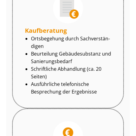
Kaufberatung
Ortsbegehung durch Sach­ver­stän­
di­gen
Beurteilung Gebäudesubstanz und
Sa­nie­rungs­be­darf
Schriftliche Abhandlung (ca. 20
Seiten)
Ausführliche telefonische
Besprechung der Ergebnisse