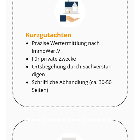
Kurzgutachten
Präzise Wertermittlung nach
ImmoWertV
Für private Zwecke
Ortsbegehung durch Sach­ver­stän­
di­gen
Schriftliche Abhandlung (ca. 30-50
Seiten)