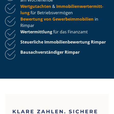
Wertgutachten
&
Im­mo­bi­li­en­wert­ermitt­
lung
für Be­triebs­ver­mö­gen
Bewertung von Ge­wer­be­im­mo­bi­li­en
in
Rimpar
Wertermittlung
für das Finanzamt
Steuerliche Im­mo­bi­li­en­be­wer­tung
Rimpar
Bau­sach­ver­stän­di­ger Rimpar