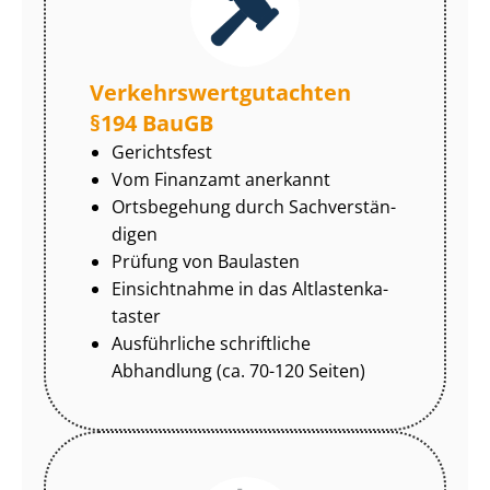
Ver­kehrs­wert­gut­ach­ten
§194 BauGB
Gerichtsfest
Vom Finanzamt anerkannt
Ortsbegehung durch Sach­ver­stän­
di­gen
Prüfung von Baulasten
Einsichtnahme in das Alt­las­ten­ka­
tas­ter
Ausführliche schriftliche
Abhandlung (ca. 70-120 Seiten)