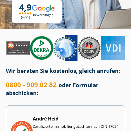
4,9
Bewertungen
4791
Wir beraten Sie kostenlos, gleich anrufen:
0800 - 909 02 82
oder Formular
abschicken:
André Heid
Zertifizierte Im­mo­bi­li­en­gut­ach­ter nach DIN 17024