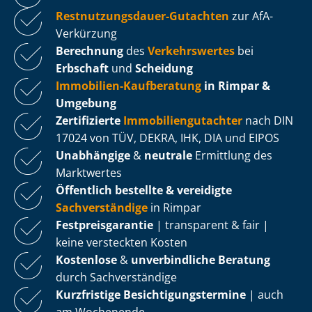
Rest­nut­zungs­dau­er-Gutachten
zur AfA-
Verkürzung
Berechnung
des
Verkehrswertes
bei
Erbschaft
und
Scheidung
Immobilien-Kaufberatung
in Rimpar &
Umgebung
Zertifizierte
Im­mo­bi­li­en­gut­ach­ter
nach DIN
17024 von TÜV, DEKRA, IHK, DIA und EIPOS
Unabhängige
&
neutrale
Ermittlung des
Marktwertes
Öffentlich bestellte & vereidigte
Sachverständige
in Rimpar
Fest­preis­ga­ran­tie
| transparent & fair |
keine versteckten Kosten
Kostenlose
&
unverbindliche Beratung
durch Sachverständige
Kurzfristige Be­sich­ti­gungs­ter­mi­ne
| auch
am Wochenende