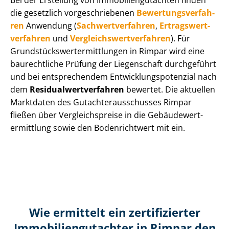
Bei der Erstellung von Im­mo­bi­li­en­gut­ach­ten finden
die gesetzlich vor­ge­schrie­be­nen
Be­wer­tungs­ver­fah­
ren
Anwendung (
Sach­wert­ver­fah­ren
,
Er­trags­wert­
ver­fah­ren
und
Ver­gleichs­wert­ver­fah­ren
). Für
Grund­stücks­wert­ermitt­lun­gen in Rimpar wird eine
baurechtliche Prüfung der Liegenschaft durchgeführt
und bei entsprechendem Ent­wick­lungs­po­ten­zi­al nach
dem
Re­si­du­al­wert­ver­fah­ren
bewertet. Die aktuellen
Marktdaten des Gut­ach­ter­aus­schus­ses Rimpar
fließen über Ver­gleichs­prei­se in die Ge­bäu­de­wert­
ermitt­lung sowie den Bodenrichtwert mit ein.
Wie ermittelt ein zertifizierter
Immobilien­gutachter in Rimpar den