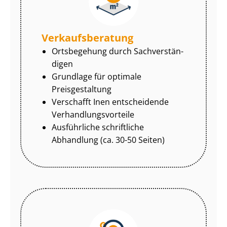
Ver­kaufs­be­ra­tung
Ortsbegehung durch Sach­ver­stän­
di­gen
Grundlage für optimale
Preisgestaltung
Verschafft Inen entscheidende
Ver­hand­lungs­vor­tei­le
Ausführliche schriftliche
Abhandlung (ca. 30-50 Seiten)