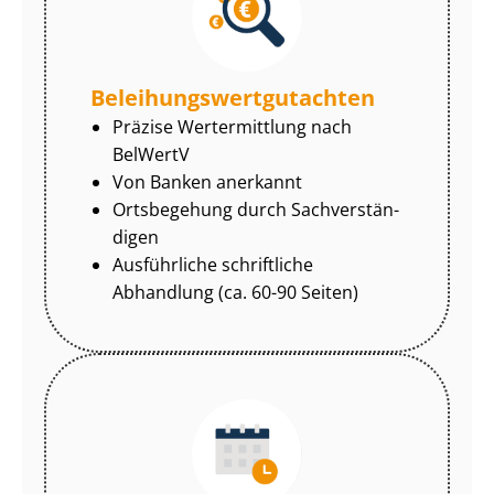
Be­lei­hungs­wert­gut­ach­ten
Präzise Wertermittlung nach
BelWertV
Von Banken anerkannt
Ortsbegehung durch Sach­ver­stän­
di­gen
Ausführliche schriftliche
Abhandlung (ca. 60-90 Seiten)