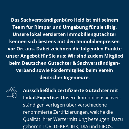
Das Sach­ver­stän­di­gen­bü­ro Heid ist mit seinem
Team für Rimpar und Umgebung für sie tätig.
Unsere lokal versierten Im­mo­bi­li­en­gut­ach­ter
kennen sich bestens mit den Im­mo­bi­li­en­prei­sen
vor Ort aus. Dabei zeichnen die folgenden Punkte
unser Angebot für Sie aus: Wir sind zudem Mitglied
beim Deutschen Gutachter & Sach­ver­stän­di­gen­
ver­band sowie Fördermitglied beim Verein
deutscher Ingenieure.
Ausschließlich zertifizierte Gutachter mit
Lokal-Expertise:
Unsere Im­mo­bi­li­en­sach­ver­
stän­di­gen verfügen über verschiedene
renommierte Zer­ti­fi­zie­run­gen, welche die
Qualität ihrer Wertermittlung bezeugen. Dazu
gehören TÜV, DEKRA, IHK, DIA und EIPOS.