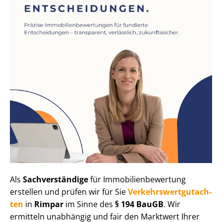
Als
Sachverständige
für Im­mo­bi­li­en­be­wer­tung
erstellen und prüfen wir für Sie
Ver­kehrs­wert­gut­ach­
ten
in
Rimpar
im Sinne des
§ 194 BauGB
. Wir
ermitteln unabhängig und fair den Marktwert Ihrer