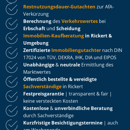
Rest­nut­zungs­dau­er-Gutachten
zur AfA-
Verkürzung
Berechnung
des
Verkehrswertes
bei
Erbschaft
und
Scheidung
Immobilien-Kaufberatung
in Rickert &
Umgebung
Zertifizierte
Im­mo­bi­li­en­gut­ach­ter
nach DIN
17024 von TÜV, DEKRA, IHK, DIA und EIPOS
Unabhängige
&
neutrale
Ermittlung des
Marktwertes
Öffentlich bestellte & vereidigte
Sachverständige
in Rickert
Fest­preis­ga­ran­tie
| transparent & fair |
keine versteckten Kosten
Kostenlose
&
unverbindliche Beratung
durch Sachverständige
Kurzfristige Be­sich­ti­gungs­ter­mi­ne
| auch
am Wochenende