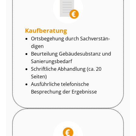
Kaufberatung
Ortsbegehung durch Sach­ver­stän­
di­gen
Beurteilung Gebäudesubstanz und
Sa­nie­rungs­be­darf
Schriftliche Abhandlung (ca. 20
Seiten)
Ausführliche telefonische
Besprechung der Ergebnisse