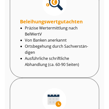
Be­lei­hungs­wert­gut­ach­ten
Präzise Wertermittlung nach
BelWertV
Von Banken anerkannt
Ortsbegehung durch Sach­ver­stän­
di­gen
Ausführliche schriftliche
Abhandlung (ca. 60-90 Seiten)