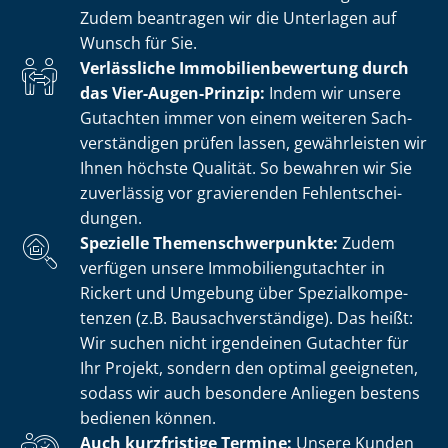
Zudem beantragen wir die Unterlagen auf
Wunsch für Sie.
Verlässliche Im­mo­bi­li­en­be­wer­tung durch
das Vier-Augen-Prinzip:
Indem wir unsere
Gutachten immer von einem weiteren Sach­
ver­stän­di­gen prüfen lassen, gewährleisten wir
Ihnen höchste Qualität. So bewahren wir Sie
zuverlässig vor gravierenden Fehl­ent­schei­
dun­gen.
Spezielle The­men­schwer­punk­te:
Zudem
verfügen unsere Im­mo­bi­li­en­gut­ach­ter in
Rickert und Umgebung über Spe­zi­al­kom­pe­
ten­zen (z.B. Bau­sach­ver­stän­di­ge). Das heißt:
Wir suchen nicht irgendeinen Gutachter für
Ihr Projekt, sondern den optimal geeigneten,
sodass wir auch besondere Anliegen bestens
bedienen können.
Auch kurzfristige Termine:
Unsere Kunden