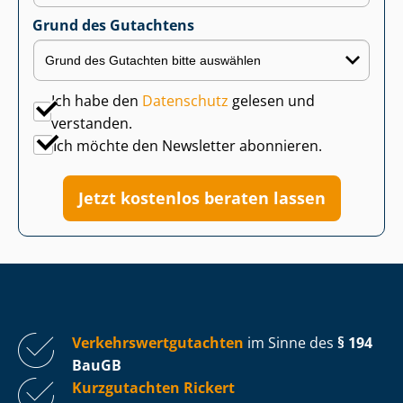
Grund des Gutachtens
Ich habe den
Datenschutz
gelesen und
verstanden.
Ich möchte den Newsletter abonnieren.
Jetzt kostenlos beraten lassen
Ver­kehrs­wert­gut­ach­ten
im Sinne des
§ 194
BauGB
Kurzgutachten Rickert