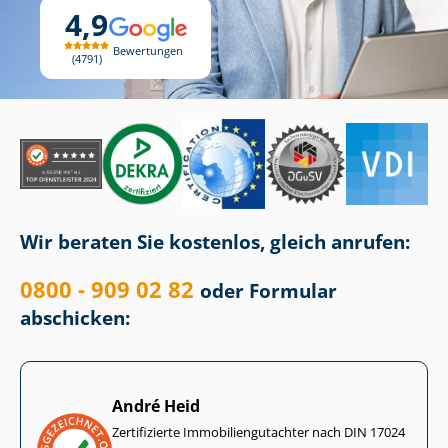
4,9
Bewertungen
4791
Wir beraten Sie kostenlos, gleich anrufen:
0800 - 909 02 82
oder Formular
abschicken:
André Heid
Zertifizierte Im­mo­bi­li­en­gut­ach­ter nach DIN 17024