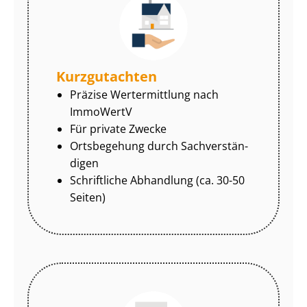
Kurzgutachten
Präzise Wertermittlung nach
ImmoWertV
Für private Zwecke
Ortsbegehung durch Sach­ver­stän­
di­gen
Schriftliche Abhandlung (ca. 30-50
Seiten)