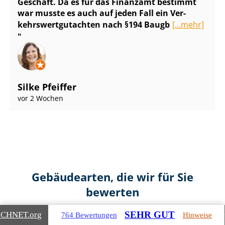
Geschäft. Da es für das Finanzamt bestimmt
war musste es auch auf jeden Fall ein Ver­
kehrs­wert­gut­ach­ten nach §194 Baugb
[...mehr]
Silke Pfeiffer
vor 2 Wochen
Gebäudearten, die wir für Sie
bewerten
SEHR GUT
ICHNET
.org
764 Bewertungen
Hinweise