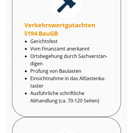
Ver­kehrs­wert­gut­ach­ten
§194 BauGB
Gerichtsfest
Vom Finanzamt anerkannt
Ortsbegehung durch Sach­ver­stän­
di­gen
Prüfung von Baulasten
Einsichtnahme in das Alt­las­ten­ka­
tas­ter
Ausführliche schriftliche
Abhandlung (ca. 70-120 Seiten)