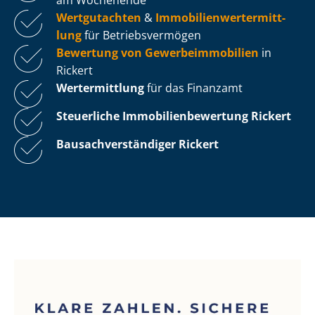
Wertgutachten
&
Im­mo­bi­li­en­wert­ermitt­
lung
für Be­triebs­ver­mö­gen
Bewertung von Ge­wer­be­im­mo­bi­li­en
in
Rickert
Wertermittlung
für das Finanzamt
Steuerliche Im­mo­bi­li­en­be­wer­tung
Rickert
Bau­sach­ver­stän­di­ger Rickert