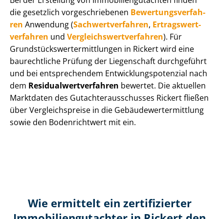
Bei der Erstellung von Im­mo­bi­li­en­gut­ach­ten finden
die gesetzlich vor­ge­schrie­be­nen
Be­wer­tungs­ver­fah­
ren
Anwendung (
Sach­wert­ver­fah­ren
,
Er­trags­wert­
ver­fah­ren
und
Ver­gleichs­wert­ver­fah­ren
). Für
Grund­stücks­wert­ermitt­lun­gen in Rickert wird eine
baurechtliche Prüfung der Liegenschaft durchgeführt
und bei entsprechendem Ent­wick­lungs­po­ten­zi­al nach
dem
Re­si­du­al­wert­ver­fah­ren
bewertet. Die aktuellen
Marktdaten des Gut­ach­ter­aus­schus­ses Rickert fließen
über Ver­gleichs­prei­se in die Ge­bäu­de­wert­ermitt­lung
sowie den Bodenrichtwert mit ein.
Wie ermittelt ein zertifizierter
Immobilien­gutachter in Rickert den