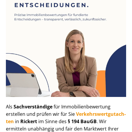
Als
Sachverständige
für Im­mo­bi­li­en­be­wer­tung
erstellen und prüfen wir für Sie
Ver­kehrs­wert­gut­ach­
ten
in
Rickert
im Sinne des
§ 194 BauGB
. Wir
ermitteln unabhängig und fair den Marktwert Ihrer