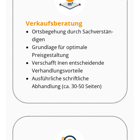
Ver­kaufs­be­ra­tung
Ortsbegehung durch Sach­ver­stän­
di­gen
Grundlage für optimale
Preisgestaltung
Verschafft Inen entscheidende
Ver­hand­lungs­vor­tei­le
Ausführliche schriftliche
Abhandlung (ca. 30-50 Seiten)