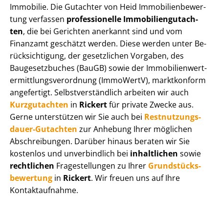
Immobilie. Die Gutachter von Heid Im­mo­bi­li­en­be­wer­
tung verfassen
professionelle Im­mo­bi­li­en­gut­ach­
ten
, die bei Gerichten anerkannt sind und vom
Finanzamt geschätzt werden. Diese werden unter Be­
rück­sich­ti­gung, der gesetzlichen Vorgaben, des
Baugesetzbuches (BauGB) sowie der Im­mo­bi­li­en­wert­
ermitt­lungs­ver­ord­nung (ImmoWertV), marktkonform
angefertigt. Selbst­ver­ständ­lich arbeiten wir auch
Kurzgutachten
in
Rickert
für private Zwecke aus.
Gerne unterstützen wir Sie auch bei
Rest­nut­zungs­
dau­er-Gutachten
zur Anhebung Ihrer möglichen
Abschreibungen. Darüber hinaus beraten wir Sie
kostenlos und unverbindlich bei
inhaltlichen
sowie
rechtlichen
Fragestellungen zu Ihrer
Grund­stücks­
be­wer­tung
in
Rickert
. Wir freuen uns auf Ihre
Kontaktaufnahme.