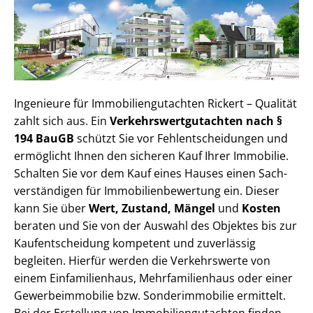
Ingenieure für Im­mo­bi­li­en­gut­ach­ten Rickert – Qualität
zahlt sich aus. Ein
Ver­kehrs­wert­gut­ach­ten nach §
194 BauGB
schützt Sie vor Fehl­ent­schei­dun­gen und
ermöglicht Ihnen den sicheren Kauf Ihrer Immobilie.
Schalten Sie vor dem Kauf eines Hauses einen Sach­
ver­stän­di­gen für Im­mo­bi­li­en­be­wer­tung ein. Dieser
kann Sie über
Wert, Zustand, Mängel
und
Kosten
beraten und Sie von der Auswahl des Objektes bis zur
Kauf­ent­schei­dung kompetent und zuverlässig
begleiten. Hierfür werden die Verkehrswerte von
einem Einfamilienhaus, Mehr­fa­mi­li­en­haus oder einer
Ge­wer­be­im­mo­bi­lie bzw. Sonderimmobilie ermittelt.