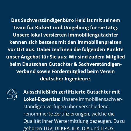
Das Sach­ver­stän­di­gen­bü­ro Heid ist mit seinem
Team für Rickert und Umgebung für sie tätig.
Unsere lokal versierten Im­mo­bi­li­en­gut­ach­ter
kennen sich bestens mit den Im­mo­bi­li­en­prei­sen
vor Ort aus. Dabei zeichnen die folgenden Punkte
unser Angebot für Sie aus: Wir sind zudem Mitglied
beim Deutschen Gutachter & Sach­ver­stän­di­gen­
ver­band sowie Fördermitglied beim Verein
deutscher Ingenieure.
Ausschließlich zertifizierte Gutachter mit
Lokal-Expertise:
Unsere Im­mo­bi­li­en­sach­ver­
stän­di­gen verfügen über verschiedene
renommierte Zer­ti­fi­zie­run­gen, welche die
Qualität ihrer Wertermittlung bezeugen. Dazu
gehören TÜV, DEKRA, IHK, DIA und EIPOS.