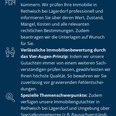
kümmern. Wir prüfen Ihre Immobilie in
Rethwisch bei Lägerdorf professionell und
informieren Sie über deren Wert, Zustand,
Mängel, Kosten und alle relevanten
rechtlichen Bestimmungen. Zudem
beantragen wir die Unterlagen auf Wunsch
für Sie.
Verlässliche Im­mo­bi­li­en­be­wer­tung durch
das Vier-Augen-Prinzip:
Indem wir unsere
Gutachten immer von einem weiteren Sach­
ver­stän­di­gen prüfen lassen, gewährleisten wir
Ihnen höchste Qualität. So bewahren wir Sie
zuverlässig vor gravierenden Fehl­ent­schei­
dun­gen.
Spezielle The­men­schwer­punk­te:
Zudem
verfügen unsere Im­mo­bi­li­en­gut­ach­ter in
Rethwisch bei Lägerdorf und Umgebung über
Spe­zi­al­kom­pe­ten­zen (z.B. Bau­sach­ver­stän­di­