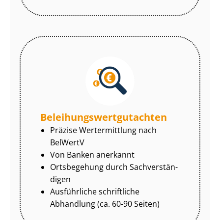
Be­lei­hungs­wert­gut­ach­ten
Präzise Wertermittlung nach
BelWertV
Von Banken anerkannt
Ortsbegehung durch Sach­ver­stän­
di­gen
Ausführliche schriftliche
Abhandlung (ca. 60-90 Seiten)