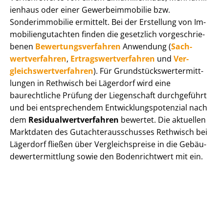
i­en­haus oder einer Ge­wer­be­im­mo­bi­lie bzw.
Sonderimmobilie ermittelt. Bei der Erstellung von Im­
mo­bi­li­en­gut­ach­ten finden die gesetzlich vor­ge­schrie­
be­nen
Be­wer­tungs­ver­fah­ren
Anwendung (
Sach­
wert­ver­fah­ren
,
Er­trags­wert­ver­fah­ren
und
Ver­
gleichs­wert­ver­fah­ren
). Für Grund­stücks­wert­ermitt­
lun­gen in Rethwisch bei Lägerdorf wird eine
baurechtliche Prüfung der Liegenschaft durchgeführt
und bei entsprechendem Ent­wick­lungs­po­ten­zi­al nach
dem
Re­si­du­al­wert­ver­fah­ren
bewertet. Die aktuellen
Marktdaten des Gut­ach­ter­aus­schus­ses Rethwisch bei
Lägerdorf fließen über Ver­gleichs­prei­se in die Ge­bäu­
de­wert­ermitt­lung sowie den Bodenrichtwert mit ein.