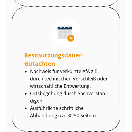
Rest­nut­zungs­dau­er-
Gutachten
Nachweis für verkürzte AfA z.B.
durch technischen Verschleiß oder
wirtschaftliche Entwertung.
Ortsbegehung durch Sach­ver­stän­
di­gen.
Ausführliche schriftliche
Abhandlung (ca. 30-50 Seiten)