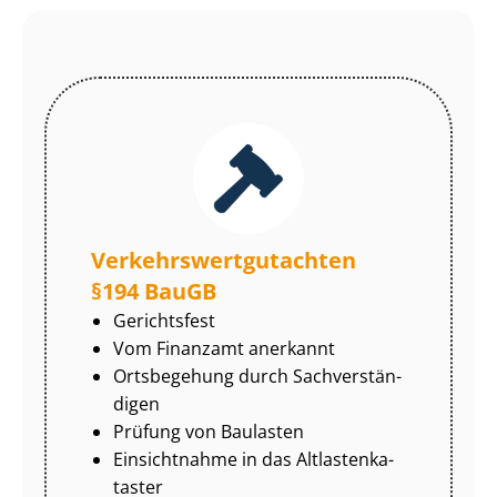
Ver­kehrs­wert­gut­ach­ten
§194 BauGB
Gerichtsfest
Vom Finanzamt anerkannt
Ortsbegehung durch Sach­ver­stän­
di­gen
Prüfung von Baulasten
Einsichtnahme in das Alt­las­ten­ka­
tas­ter