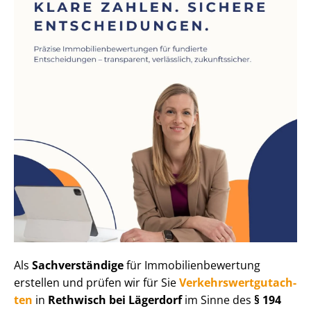
Als
Sachverständige
für Im­mo­bi­li­en­be­wer­tung
erstellen und prüfen wir für Sie
Ver­kehrs­wert­gut­ach­
ten
in
Rethwisch bei Lägerdorf
im Sinne des
§ 194