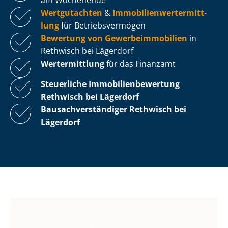
Wertgutachten
&
Im­mo­bi­li­en­wert­ermitt­
lung
für Be­triebs­ver­mö­gen
Bewertung von Ge­wer­be­im­mo­bi­li­en
in
Rethwisch bei Lägerdorf
Wertermittlung
für das Finanzamt
Steuerliche Im­mo­bi­li­en­be­wer­tung
Rethwisch bei Lägerdorf
Bau­sach­ver­stän­di­ger Rethwisch bei
Lägerdorf