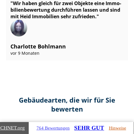
Wir haben gleich für zwei Objekte eine Im­mo­
bi­li­en­be­wer­tung durchführen lassen und sind
mit Heid Immobilien sehr zufrieden.
Charlotte Bohlmann
vor 9 Monaten
Gebäudearten, die wir für Sie
bewerten
SEHR GUT
ICHNET
.org
764 Bewertungen
Hinweise