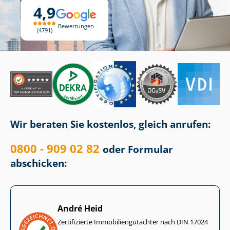
4,9
Bewertungen
4791
Wir beraten Sie kostenlos, gleich anrufen:
0800 - 909 02 82
oder Formular
abschicken:
André Heid
Zertifizierte Im­mo­bi­li­en­gut­ach­ter nach DIN 17024