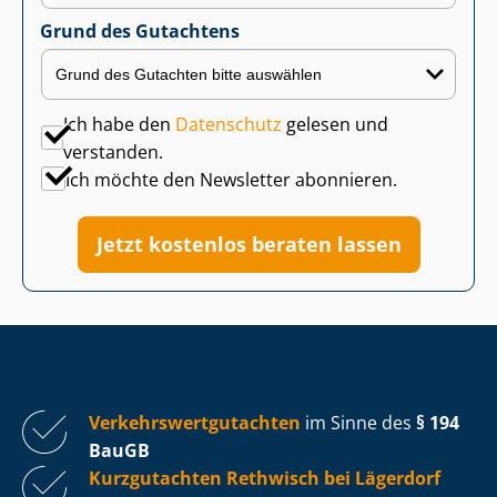
Grund des Gutachtens
Ich habe den
Datenschutz
gelesen und
verstanden.
Ich möchte den Newsletter abonnieren.
Jetzt kostenlos beraten lassen
Ver­kehrs­wert­gut­ach­ten
im Sinne des
§ 194
BauGB
Kurzgutachten Rethwisch bei Lägerdorf