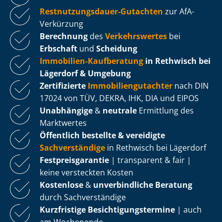
Rest­nut­zungs­dau­er-Gutachten
zur AfA-
Verkürzung
Berechnung
des
Verkehrswertes
bei
Erbschaft
und
Scheidung
Immobilien-Kaufberatung
in Rethwisch bei
Lägerdorf & Umgebung
Zertifizierte
Im­mo­bi­li­en­gut­ach­ter
nach DIN
17024 von TÜV, DEKRA, IHK, DIA und EIPOS
Unabhängige
&
neutrale
Ermittlung des
Marktwertes
Öffentlich bestellte & vereidigte
Sachverständige
in Rethwisch bei Lägerdorf
Fest­preis­ga­ran­tie
| transparent & fair |
keine versteckten Kosten
Kostenlose
&
unverbindliche Beratung
durch Sachverständige
Kurzfristige Be­sich­ti­gungs­ter­mi­ne
| auch
am Wochenende