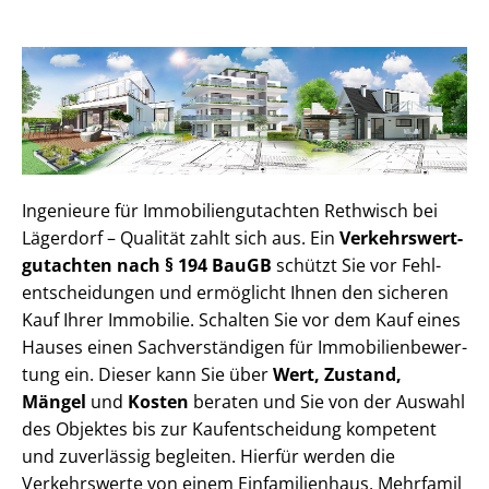
Ingenieure für Im­mo­bi­li­en­gut­ach­ten Rethwisch bei
Lägerdorf – Qualität zahlt sich aus. Ein
Ver­kehrs­wert­
gut­ach­ten nach § 194 BauGB
schützt Sie vor Fehl­
ent­schei­dun­gen und ermöglicht Ihnen den sicheren
Kauf Ihrer Immobilie. Schalten Sie vor dem Kauf eines
Hauses einen Sach­ver­stän­di­gen für Im­mo­bi­li­en­be­wer­
tung ein. Dieser kann Sie über
Wert, Zustand,
Mängel
und
Kosten
beraten und Sie von der Auswahl
des Objektes bis zur Kauf­ent­schei­dung kompetent
und zuverlässig begleiten. Hierfür werden die
Verkehrswerte von einem Einfamilienhaus, Mehr­fa­mi­l