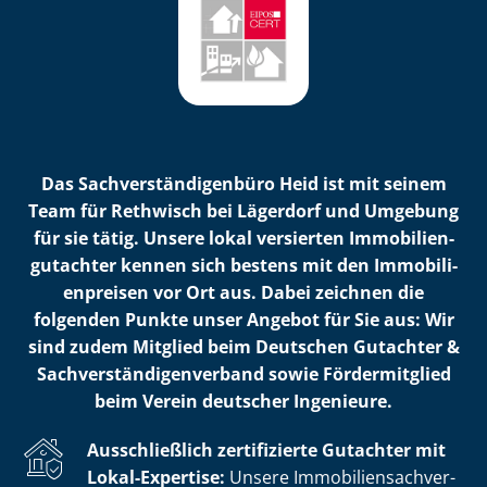
Das Sach­ver­stän­di­gen­bü­ro Heid ist mit seinem
Team für Rethwisch bei Lägerdorf und Umgebung
für sie tätig. Unsere lokal versierten Im­mo­bi­li­en­
gut­ach­ter kennen sich bestens mit den Im­mo­bi­li­
en­prei­sen vor Ort aus. Dabei zeichnen die
folgenden Punkte unser Angebot für Sie aus: Wir
sind zudem Mitglied beim Deutschen Gutachter &
Sach­ver­stän­di­gen­ver­band sowie Fördermitglied
beim Verein deutscher Ingenieure.
Ausschließlich zertifizierte Gutachter mit
Lokal-Expertise:
Unsere Im­mo­bi­li­en­sach­ver­