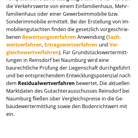
die Verkehrswerte von einem Einfamilienhaus, Mehr­
fa­mi­li­en­haus oder einer Ge­wer­be­im­mo­bi­lie bzw.
Sonderimmobilie ermittelt. Bei der Erstellung von Im­
mo­bi­li­en­gut­ach­ten finden die gesetzlich vor­ge­schrie­
be­nen
Be­wer­tungs­ver­fah­ren
Anwendung (
Sach­
wert­ver­fah­ren
,
Er­trags­wert­ver­fah­ren
und
Ver­
gleichs­wert­ver­fah­ren
). Für Grund­stücks­wert­ermitt­
lun­gen in Reinsdorf bei Naumburg wird eine
baurechtliche Prüfung der Liegenschaft durchgeführt
und bei entsprechendem Ent­wick­lungs­po­ten­zi­al nach
dem
Re­si­du­al­wert­ver­fah­ren
bewertet. Die aktuellen
Marktdaten des Gut­ach­ter­aus­schus­ses Reinsdorf bei
Naumburg fließen über Ver­gleichs­prei­se in die Ge­
bäu­de­wert­ermitt­lung sowie den Bodenrichtwert mit
ein.