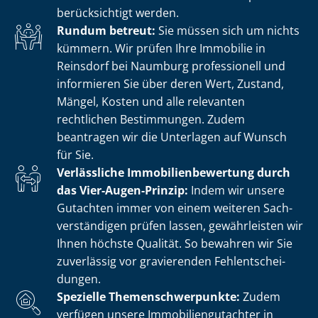
berücksichtigt werden.
Rundum betreut:
Sie müssen sich um nichts
kümmern. Wir prüfen Ihre Immobilie in
Reinsdorf bei Naumburg professionell und
informieren Sie über deren Wert, Zustand,
Mängel, Kosten und alle relevanten
rechtlichen Bestimmungen. Zudem
beantragen wir die Unterlagen auf Wunsch
für Sie.
Verlässliche Im­mo­bi­li­en­be­wer­tung durch
das Vier-Augen-Prinzip:
Indem wir unsere
Gutachten immer von einem weiteren Sach­
ver­stän­di­gen prüfen lassen, gewährleisten wir
Ihnen höchste Qualität. So bewahren wir Sie
zuverlässig vor gravierenden Fehl­ent­schei­
dun­gen.
Spezielle The­men­schwer­punk­te:
Zudem
verfügen unsere Im­mo­bi­li­en­gut­ach­ter in