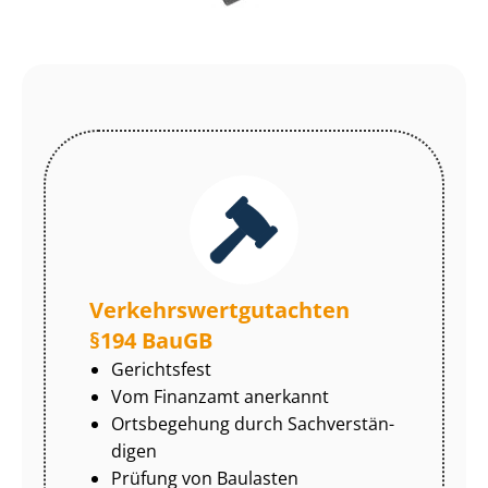
Ver­kehrs­wert­gut­ach­ten
§194 BauGB
Gerichtsfest
Vom Finanzamt anerkannt
Ortsbegehung durch Sach­ver­stän­
di­gen
Prüfung von Baulasten