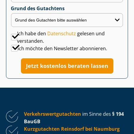
Grund des Gutachtens
Ich habe den
Datenschutz
gelesen und
verstanden.
Ich möchte den Newsletter abonnieren.
Jetzt kostenlos beraten lassen
Ver­kehrs­wert­gut­ach­ten
im Sinne des
§ 194
BauGB
Kurzgutachten Reinsdorf bei Naumburg