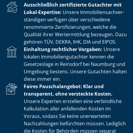
Ausschließlich zertifizierte Gutachter mit
Lokal-Expertise:
Unsere Im­mo­bi­li­en­sach­ver­
stän­di­gen verfügen über verschiedene
renommierte Zer­ti­fi­zie­run­gen, welche die
Qualität ihrer Wertermittlung bezeugen. Dazu
gehören TÜV, DEKRA, IHK, DIA und EIPOS.
Einhaltung rechtlicher Vorgaben:
Unsere
lokalen Im­mo­bi­li­en­gut­ach­ter kennen die
Gesetzeslage in Reinsdorf bei Naumburg und
Umgebung bestens. Unsere Gutachten halten
diese immer ein.
Faires Pauschalangebot: Klar und
transparent, ohne versteckte Kosten.
Unsere Experten erstellen eine verbindliche
Kalkulation aller anfallenden Kosten im
Voraus, sodass Sie keine unerwarteten
Nachzahlungen befürchten müssen. Lediglich
die Kosten für Behörden müssen separat