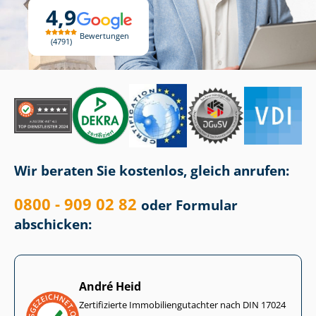
4,9
Bewertungen
4791
Wir beraten Sie kostenlos, gleich anrufen:
0800 - 909 02 82
oder Formular
abschicken:
André Heid
Zertifizierte Im­mo­bi­li­en­gut­ach­ter nach DIN 17024