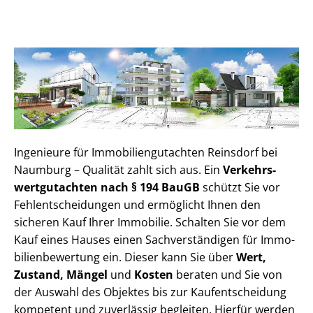
Ingenieure für Im­mo­bi­li­en­gut­ach­ten Reinsdorf bei
Naumburg – Qualität zahlt sich aus. Ein
Ver­kehrs­
wert­gut­ach­ten nach § 194 BauGB
schützt Sie vor
Fehl­ent­schei­dun­gen und ermöglicht Ihnen den
sicheren Kauf Ihrer Immobilie. Schalten Sie vor dem
Kauf eines Hauses einen Sach­ver­stän­di­gen für Im­mo­
bi­li­en­be­wer­tung ein. Dieser kann Sie über
Wert,
Zustand, Mängel
und
Kosten
beraten und Sie von
der Auswahl des Objektes bis zur Kauf­ent­schei­dung
kompetent und zuverlässig begleiten. Hierfür werden