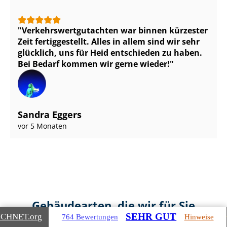
Ver­kehrs­wert­gut­ach­ten war binnen kürzester
Zeit fertiggestellt. Alles in allem sind wir sehr
glücklich, uns für Heid entschieden zu haben.
Bei Bedarf kommen wir gerne wieder!
Sandra Eggers
vor 5 Monaten
Gebäudearten, die wir für Sie
SEHR GUT
ICHNET
.org
764 Bewertungen
Hinweise
bewerten