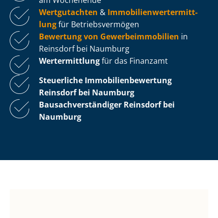
Wertgutachten
&
Im­mo­bi­li­en­wert­ermitt­
lung
für Be­triebs­ver­mö­gen
Bewertung von Ge­wer­be­im­mo­bi­li­en
in
Reinsdorf bei Naumburg
Wertermittlung
für das Finanzamt
Steuerliche Im­mo­bi­li­en­be­wer­tung
Reinsdorf bei Naumburg
Bau­sach­ver­stän­di­ger Reinsdorf bei
Naumburg