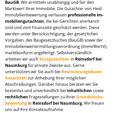
BauGB
. Wir ermitteln unabhängig und fair den
Marktwert Ihrer Immobilie. Die Gutachter von Heid
Im­mo­bi­li­en­be­wer­tung verfassen
professionelle Im­
mo­bi­li­en­gut­ach­ten
, die bei Gerichten anerkannt
sind und vom Finanzamt geschätzt werden. Diese
werden unter Be­rück­sich­ti­gung, der gesetzlichen
Vorgaben, des Baugesetzbuches (BauGB) sowie der
Im­mo­bi­li­en­wert­ermitt­lungs­ver­ord­nung (ImmoWertV),
marktkonform angefertigt. Selbst­ver­ständ­lich
arbeiten wir auch
Kurzgutachten
in
Reinsdorf bei
Naumburg
für private Zwecke aus. Gerne
unterstützen wir Sie auch bei
Rest­nut­zungs­dau­er-
Gutachten
zur Anhebung Ihrer möglichen
Abschreibungen. Darüber hinaus beraten wir Sie
kostenlos und unverbindlich bei
inhaltlichen
sowie
rechtlichen
Fragestellungen zu Ihrer
Grund­stücks­
be­wer­tung
in
Reinsdorf bei Naumburg
. Wir freuen
uns auf Ihre Kontaktaufnahme.