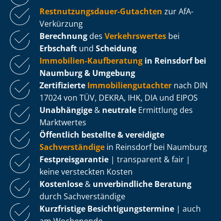
Rest­nut­zungs­dau­er-Gutachten
zur AfA-
Verkürzung
Berechnung
des
Verkehrswertes
bei
Erbschaft
und
Scheidung
Immobilien-Kaufberatung
in Reinsdorf bei
Naumburg & Umgebung
Zertifizierte
Im­mo­bi­li­en­gut­ach­ter
nach DIN
17024 von TÜV, DEKRA, IHK, DIA und EIPOS
Unabhängige
&
neutrale
Ermittlung des
Marktwertes
Öffentlich bestellte & vereidigte
Sachverständige
in Reinsdorf bei Naumburg
Fest­preis­ga­ran­tie
| transparent & fair |
keine versteckten Kosten
Kostenlose
&
unverbindliche Beratung
durch Sachverständige
Kurzfristige Be­sich­ti­gungs­ter­mi­ne
| auch
am Wochenende