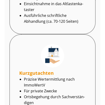
Einsichtnahme in das Alt­las­ten­ka­
tas­ter
Ausführliche schriftliche
Abhandlung (ca. 70-120 Seiten)
Kurzgutachten
Präzise Wertermittlung nach
ImmoWertV
Für private Zwecke
Ortsbegehung durch Sach­ver­stän­
di­gen