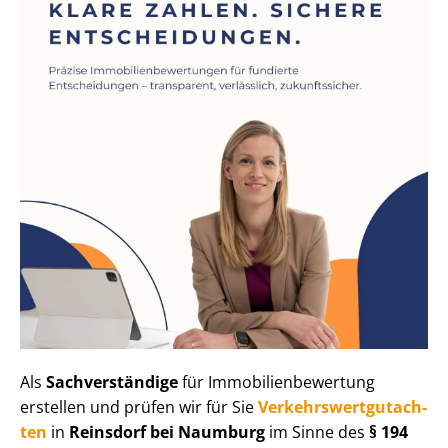
Als
Sachverständige
für Im­mo­bi­li­en­be­wer­tung
erstellen und prüfen wir für Sie
Ver­kehrs­wert­gut­ach­
ten
in
Reinsdorf bei Naumburg
im Sinne des
§ 194