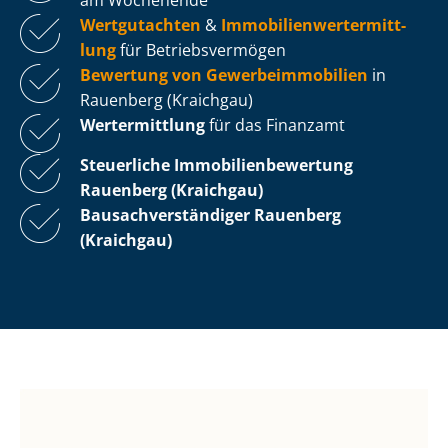
Wertgutachten
&
Im­mo­bi­li­en­wert­ermitt­
lung
für Be­triebs­ver­mö­gen
Bewertung von Ge­wer­be­im­mo­bi­li­en
in
Rauenberg (Kraichgau)
Wertermittlung
für das Finanzamt
Steuerliche Im­mo­bi­li­en­be­wer­tung
Rauenberg (Kraichgau)
Bau­sach­ver­stän­di­ger Rauenberg
(Kraichgau)