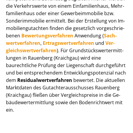
die Verkehrswerte von einem Einfamilienhaus, Mehr­
fa­mi­li­en­haus oder einer Ge­wer­be­im­mo­bi­lie bzw.
Sonderimmobilie ermittelt. Bei der Erstellung von Im­
mo­bi­li­en­gut­ach­ten finden die gesetzlich vor­ge­schrie­
be­nen
Be­wer­tungs­ver­fah­ren
Anwendung (
Sach­
wert­ver­fah­ren
,
Er­trags­wert­ver­fah­ren
und
Ver­
gleichs­wert­ver­fah­ren
). Für Grund­stücks­wert­ermitt­
lun­gen in Rauenberg (Kraichgau) wird eine
baurechtliche Prüfung der Liegenschaft durchgeführt
und bei entsprechendem Ent­wick­lungs­po­ten­zi­al nach
dem
Re­si­du­al­wert­ver­fah­ren
bewertet. Die aktuellen
Marktdaten des Gut­ach­ter­aus­schus­ses Rauenberg
(Kraichgau) fließen über Ver­gleichs­prei­se in die Ge­
bäu­de­wert­ermitt­lung sowie den Bodenrichtwert mit
ein.