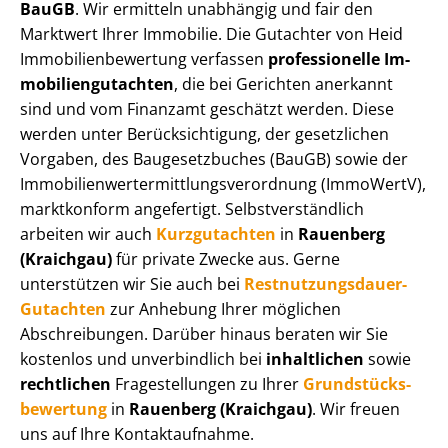
BauGB
. Wir ermitteln unabhängig und fair den
Marktwert Ihrer Immobilie. Die Gutachter von Heid
Im­mo­bi­li­en­be­wer­tung verfassen
professionelle Im­
mo­bi­li­en­gut­ach­ten
, die bei Gerichten anerkannt
sind und vom Finanzamt geschätzt werden. Diese
werden unter Be­rück­sich­ti­gung, der gesetzlichen
Vorgaben, des Baugesetzbuches (BauGB) sowie der
Im­mo­bi­li­en­wert­ermitt­lungs­ver­ord­nung (ImmoWertV),
marktkonform angefertigt. Selbst­ver­ständ­lich
arbeiten wir auch
Kurzgutachten
in
Rauenberg
(Kraichgau)
für private Zwecke aus. Gerne
unterstützen wir Sie auch bei
Rest­nut­zungs­dau­er-
Gutachten
zur Anhebung Ihrer möglichen
Abschreibungen. Darüber hinaus beraten wir Sie
kostenlos und unverbindlich bei
inhaltlichen
sowie
rechtlichen
Fragestellungen zu Ihrer
Grund­stücks­
be­wer­tung
in
Rauenberg (Kraichgau)
. Wir freuen
uns auf Ihre Kontaktaufnahme.