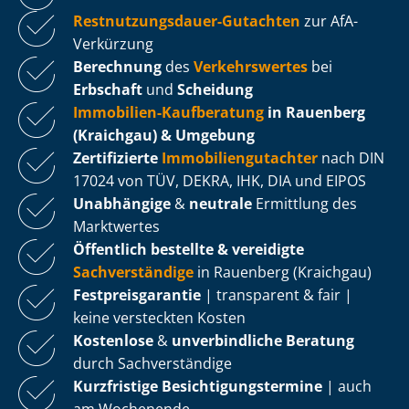
Rest­nut­zungs­dau­er-Gutachten
zur AfA-
Verkürzung
Berechnung
des
Verkehrswertes
bei
Erbschaft
und
Scheidung
Immobilien-Kaufberatung
in Rauenberg
(Kraichgau) & Umgebung
Zertifizierte
Im­mo­bi­li­en­gut­ach­ter
nach DIN
17024 von TÜV, DEKRA, IHK, DIA und EIPOS
Unabhängige
&
neutrale
Ermittlung des
Marktwertes
Öffentlich bestellte & vereidigte
Sachverständige
in Rauenberg (Kraichgau)
Fest­preis­ga­ran­tie
| transparent & fair |
keine versteckten Kosten
Kostenlose
&
unverbindliche Beratung
durch Sachverständige
Kurzfristige Be­sich­ti­gungs­ter­mi­ne
| auch
am Wochenende