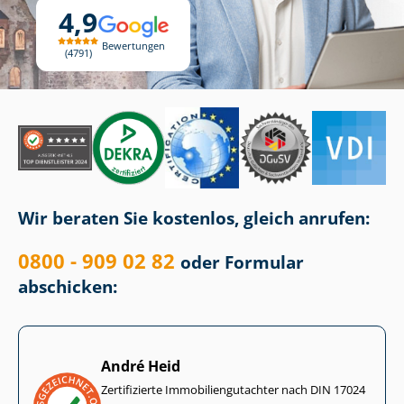
4,9
Bewertungen
4791
Wir beraten Sie kostenlos, gleich anrufen:
0800 - 909 02 82
oder Formular
abschicken:
André Heid
Zertifizierte Im­mo­bi­li­en­gut­ach­ter nach DIN 17024