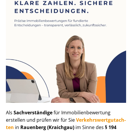
Als
Sachverständige
für Im­mo­bi­li­en­be­wer­tung
erstellen und prüfen wir für Sie
Ver­kehrs­wert­gut­ach­
ten
in
Rauenberg (Kraichgau)
im Sinne des
§ 194