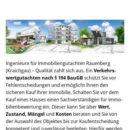
Ingenieure für Im­mo­bi­li­en­gut­ach­ten Rauenberg
(Kraichgau) – Qualität zahlt sich aus. Ein
Ver­kehrs­
wert­gut­ach­ten nach § 194 BauGB
schützt Sie vor
Fehl­ent­schei­dun­gen und ermöglicht Ihnen den
sicheren Kauf Ihrer Immobilie. Schalten Sie vor dem
Kauf eines Hauses einen Sach­ver­stän­di­gen für Im­mo­
bi­li­en­be­wer­tung ein. Dieser kann Sie über
Wert,
Zustand, Mängel
und
Kosten
beraten und Sie von
der Auswahl des Objektes bis zur Kauf­ent­schei­dung
kompetent und zuverlässig begleiten. Hierfür werden