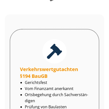
Ver­kehrs­wert­gut­ach­ten
§194 BauGB
Gerichtsfest
Vom Finanzamt anerkannt
Ortsbegehung durch Sach­ver­stän­
di­gen
Prüfung von Baulasten