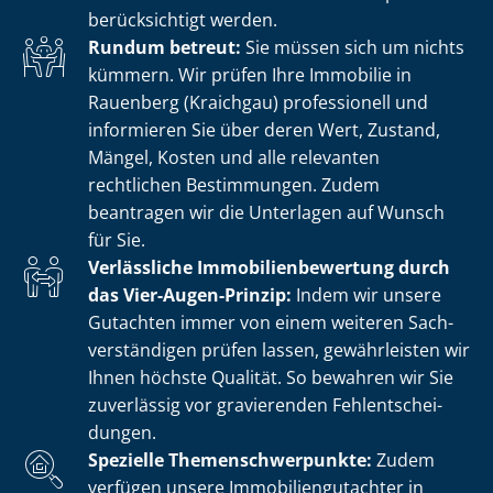
berücksichtigt werden.
Rundum betreut:
Sie müssen sich um nichts
kümmern. Wir prüfen Ihre Immobilie in
Rauenberg (Kraichgau) professionell und
informieren Sie über deren Wert, Zustand,
Mängel, Kosten und alle relevanten
rechtlichen Bestimmungen. Zudem
beantragen wir die Unterlagen auf Wunsch
für Sie.
Verlässliche Im­mo­bi­li­en­be­wer­tung durch
das Vier-Augen-Prinzip:
Indem wir unsere
Gutachten immer von einem weiteren Sach­
ver­stän­di­gen prüfen lassen, gewährleisten wir
Ihnen höchste Qualität. So bewahren wir Sie
zuverlässig vor gravierenden Fehl­ent­schei­
dun­gen.
Spezielle The­men­schwer­punk­te:
Zudem
verfügen unsere Im­mo­bi­li­en­gut­ach­ter in