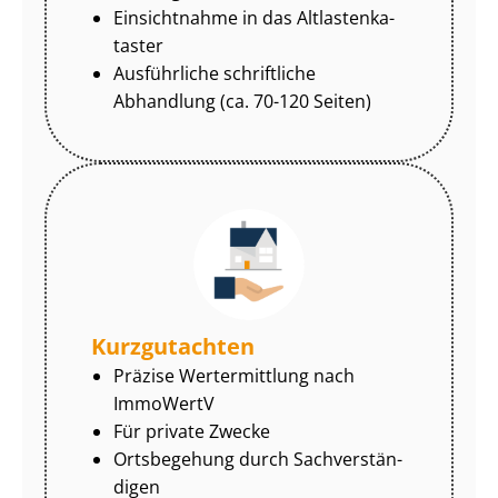
Einsichtnahme in das Alt­las­ten­ka­
tas­ter
Ausführliche schriftliche
Abhandlung (ca. 70-120 Seiten)
Kurzgutachten
Präzise Wertermittlung nach
ImmoWertV
Für private Zwecke
Ortsbegehung durch Sach­ver­stän­
di­gen