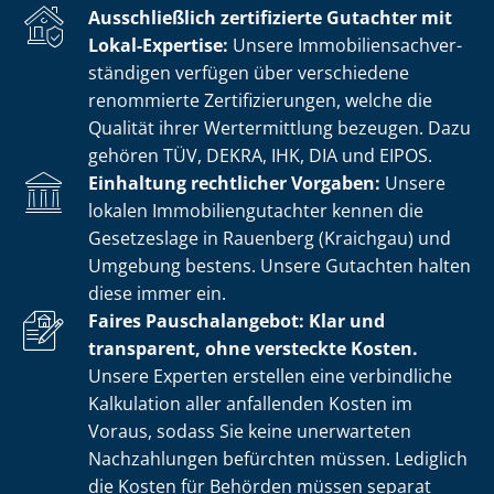
Ausschließlich zertifizierte Gutachter mit
Lokal-Expertise:
Unsere Im­mo­bi­li­en­sach­ver­
stän­di­gen verfügen über verschiedene
renommierte Zer­ti­fi­zie­run­gen, welche die
Qualität ihrer Wertermittlung bezeugen. Dazu
gehören TÜV, DEKRA, IHK, DIA und EIPOS.
Einhaltung rechtlicher Vorgaben:
Unsere
lokalen Im­mo­bi­li­en­gut­ach­ter kennen die
Gesetzeslage in Rauenberg (Kraichgau) und
Umgebung bestens. Unsere Gutachten halten
diese immer ein.
Faires Pauschalangebot: Klar und
transparent, ohne versteckte Kosten.
Unsere Experten erstellen eine verbindliche
Kalkulation aller anfallenden Kosten im
Voraus, sodass Sie keine unerwarteten
Nachzahlungen befürchten müssen. Lediglich
die Kosten für Behörden müssen separat