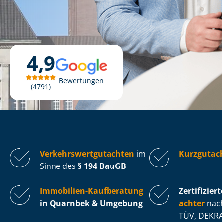
4,9
Bewertungen
4791
Ver­kehrs­wert­gut­ach­ten
im
Kurzgutac
Sinne des
§ 194 BauGB
Immobilien-Kaufberatung
Zertifiziert
in Quarnbek & Umgebung
ach­ter
nach
TÜV, DEKRA