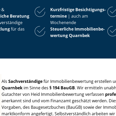
e
&
Kurzfristige Be­sich­ti­gungs­
iche Beratung
ter­mi­ne
| auch am
verständige
Wochenende
tlung
für das
Steuerliche Im­mo­bi­li­en­be­
wer­tung
Quarnbek
Als
Sachverständige
für Im­mo­bi­li­en­be­wer­tung erstellen
Quarnbek
im Sinne des
§ 194 BauGB
. Wir ermitteln unab
Gutachter von Heid Im­mo­bi­li­en­be­wer­tung verfassen
profe
anerkannt sind und vom Finanzamt geschätzt werden. Diese 
Vorgaben, des Baugesetzbuches (BauGB) sowie der Im­mo­bi­l
marktkonform angefertigt. Selbst­ver­ständ­lich arbeiten wi