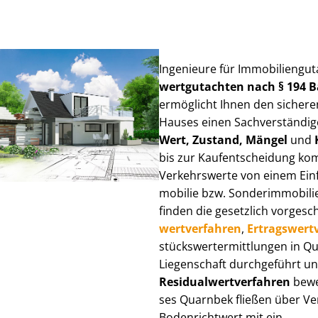
Ingenieure für Im­mo­bi­li­en­g
wert­gut­ach­ten nach § 194
ermöglicht Ihnen den sicheren
Hauses einen Sach­ver­stän­di­ge
Wert, Zustand, Mängel
und
bis zur Kauf­ent­schei­dung k
Verkehrswerte von einem Einfam
mo­bi­lie bzw. Sonderimmobilie e
finden die gesetzlich vor­ge­sc
wert­ver­fah­ren
,
Er­trags­wert­
stücks­wert­ermitt­lun­gen in
Liegenschaft durchgeführt und
Re­si­du­al­wert­ver­fah­ren
bewer
ses Quarnbek fließen über Ver­g
Bodenrichtwert mit ein.