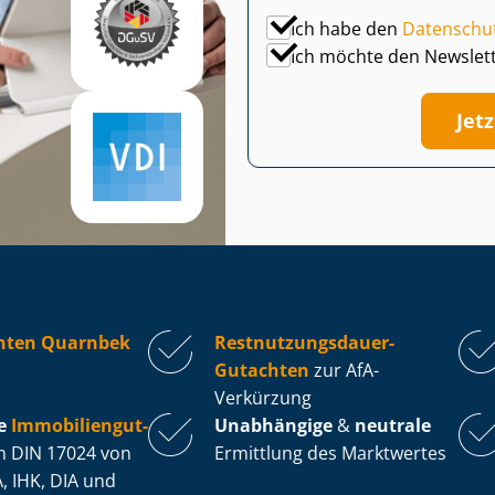
Ich habe den
Datenschu
Ich möchte den Newslet
Jet
hten Quarnbek
Rest­nut­zungs­dau­er-
Gutachten
zur AfA-
Verkürzung
e
Im­mo­bi­li­en­gut­
Unabhängige
&
neutrale
 DIN 17024 von
Ermittlung des Marktwertes
, IHK, DIA und