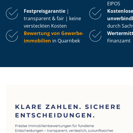
EIPOS
Fest­preis­ga­ran­tie
|
Kostenlos
transparent & fair | keine
unverbindl
versteckten Kosten
durch Sach
Bewertung von Ge­wer­be­
Wertermit
im­mo­bi­li­en
in Quarnbek
Finanzamt