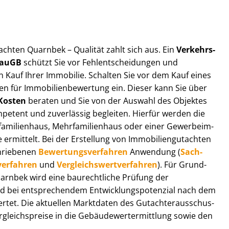
ut­ach­ten Quarnbek – Qualität zahlt sich aus. Ein
Ver­kehrs­
 BauGB
schützt Sie vor Fehl­ent­schei­dun­gen und
 Kauf Ihrer Immobilie. Schalten Sie vor dem Kauf eines
n für Im­mo­bi­li­en­be­wer­tung ein. Dieser kann Sie über
Kosten
beraten und Sie von der Auswahl des Objektes
ompetent und zuverlässig begleiten. Hierfür werden die
ilienhaus, Mehr­fa­mi­li­en­haus oder einer Ge­wer­be­im­
rmittelt. Bei der Erstellung von Im­mo­bi­li­en­gut­ach­ten
hrie­be­nen
Be­wer­tungs­ver­fah­ren
Anwendung (
Sach­
ver­fah­ren
und
Ver­gleichs­wert­ver­fah­ren
). Für Grund­
 Quarnbek wird eine baurechtliche Prüfung der
 bei entsprechendem Ent­wick­lungs­po­ten­zi­al nach dem
tet. Die aktuellen Marktdaten des Gut­ach­ter­aus­schus­
leichs­prei­se in die Ge­bäu­de­wert­ermitt­lung sowie den