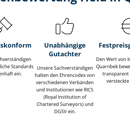
s­konform
Unabhängige
Festpreis​
Gutachter
­ver­stän­di­gen
Den Wert von I
liche Standards
Quarnbek bewer
Unsere Sach­ver­stän­di­gen
nhaft ein.
transparent
halten den Ehrencodex von
versteckte
verschiedenen Verbänden
und Institutionen wie RICS
(Royal Institution of
Chartered Surveyors) und
DGSV ein.