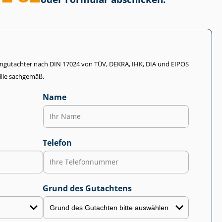
li­en­gut­ach­ter nach DIN 17024 von TÜV, DEKRA, IHK, DIA und EIPOS
lie sachgemäß.
Name
Telefon
Grund des Gutachtens