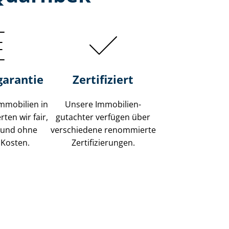
garantie
Zertifiziert
mmobilien in
Unsere Immobilien­
ten wir fair,
gutachter verfügen über
 und ohne
verschiedene renommierte
 Kosten.
Zer­ti­fi­zie­run­gen.