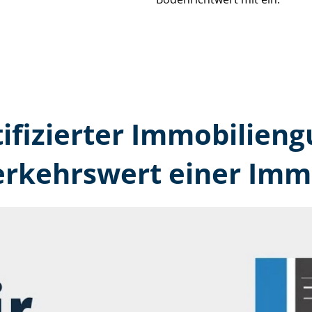
tifizierter Immobilien
erkehrswert einer Immo