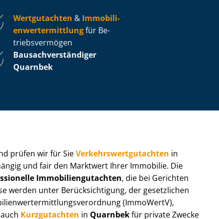
Wertgutachten
&
Im­mo­bi­li­
en­wert­ermitt­lung
für Be­
triebs­ver­mö­gen
Bau­sach­ver­stän­di­ger
Quarnbek
 und prüfen wir für Sie
Ver­kehrs­wert­gut­ach­ten
in
hängig und fair den Marktwert Ihrer Immobilie. Die
ssionelle Im­mo­bi­li­en­gut­ach­ten
, die bei Gerichten
werden unter Be­rück­sich­ti­gung, der gesetzlichen
i­en­wert­ermitt­lungs­ver­ord­nung (ImmoWertV),
r auch
Kurzgutachten
in
Quarnbek
für private Zwecke