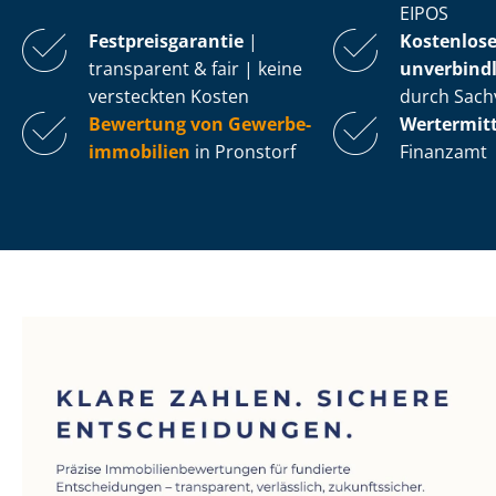
EIPOS
Fest­preis­ga­ran­tie
|
Kostenlos
transparent & fair | keine
unverbindl
versteckten Kosten
durch Sach
Bewertung von Ge­wer­be­
Wertermit
im­mo­bi­li­en
in Pronstorf
Finanzamt