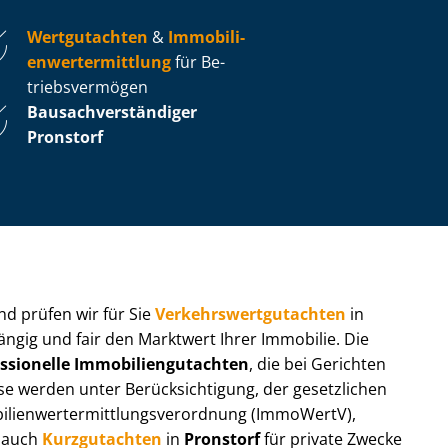
Wertgutachten
&
Im­mo­bi­li­
en­wert­ermitt­lung
für Be­
triebs­ver­mö­gen
Bau­sach­ver­stän­di­ger
Pronstorf
 und prüfen wir für Sie
Ver­kehrs­wert­gut­ach­ten
in
ängig und fair den Marktwert Ihrer Immobilie. Die
ssionelle Im­mo­bi­li­en­gut­ach­ten
, die bei Gerichten
werden unter Be­rück­sich­ti­gung, der gesetzlichen
i­en­wert­ermitt­lungs­ver­ord­nung (ImmoWertV),
r auch
Kurzgutachten
in
Pronstorf
für private Zwecke