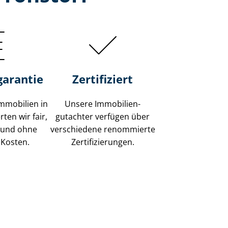
garantie
Zertifiziert
mmobilien in
Unsere Immobilien­
ten wir fair,
gutachter verfügen über
 und ohne
verschiedene renommierte
 Kosten.
Zer­ti­fi­zie­run­gen.