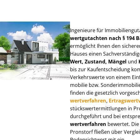
Ingenieure für Im­mo­bi­li­en­gu
wert­gut­ach­ten nach § 194
ermöglicht Ihnen den sicheren
Hauses einen Sach­ver­stän­di­ge
Wert, Zustand, Mängel
und
bis zur Kauf­ent­schei­dung k
Verkehrswerte von einem Einfam
mo­bi­lie bzw. Sonderimmobilie e
finden die gesetzlich vor­ge­sc
wert­ver­fah­ren
,
Er­trags­wert­
stücks­wert­ermitt­lun­gen in 
durchgeführt und bei entsprec
wert­ver­fah­ren
bewertet. Die 
Pronstorf fließen über Ver­glei
Bodenrichtwert mit ein.