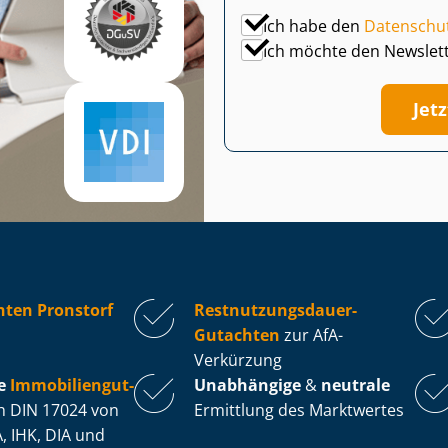
Ich habe den
Datenschu
Ich möchte den Newslet
Jet
ten Pronstorf
Rest­nut­zungs­dau­er-
Gutachten
zur AfA-
Verkürzung
e
Im­mo­bi­li­en­gut­
Unabhängige
&
neutrale
 DIN 17024 von
Ermittlung des Marktwertes
, IHK, DIA und