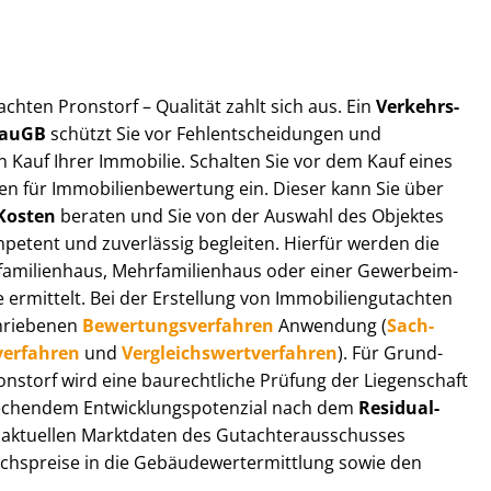
t­ach­ten Pronstorf – Qualität zahlt sich aus. Ein
Ver­kehrs­
 BauGB
schützt Sie vor Fehl­ent­schei­dun­gen und
 Kauf Ihrer Immobilie. Schalten Sie vor dem Kauf eines
n für Im­mo­bi­li­en­be­wer­tung ein. Dieser kann Sie über
Kosten
beraten und Sie von der Auswahl des Objektes
ompetent und zuverlässig begleiten. Hierfür werden die
ilienhaus, Mehr­fa­mi­li­en­haus oder einer Ge­wer­be­im­
rmittelt. Bei der Erstellung von Im­mo­bi­li­en­gut­ach­ten
hrie­be­nen
Be­wer­tungs­ver­fah­ren
Anwendung (
Sach­
ver­fah­ren
und
Ver­gleichs­wert­ver­fah­ren
). Für Grund­
Pronstorf wird eine baurechtliche Prüfung der Liegenschaft
hendem Ent­wick­lungs­po­ten­zi­al nach dem
Re­si­du­al­
aktuellen Marktdaten des Gut­ach­ter­aus­schus­ses
chs­prei­se in die Ge­bäu­de­wert­ermitt­lung sowie den