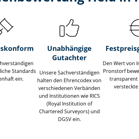
s­konform
Unabhängige
Festpreis​
Gutachter
­ver­stän­di­gen
Den Wert von I
liche Standards
Pronstorf bewer
Unsere Sach­ver­stän­di­gen
nhaft ein.
transparent
halten den Ehrencodex von
versteckte
verschiedenen Verbänden
und Institutionen wie RICS
(Royal Institution of
Chartered Surveyors) und
DGSV ein.