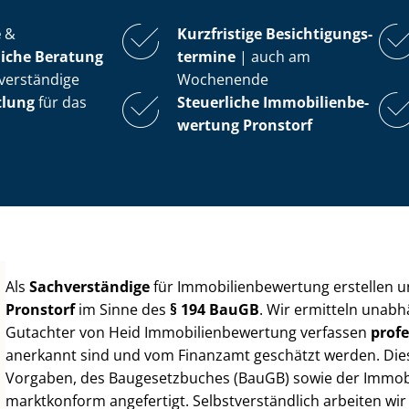
e
&
Kurzfristige Be­sich­ti­gungs­
iche Beratung
ter­mi­ne
| auch am
verständige
Wochenende
tlung
für das
Steuerliche Im­mo­bi­li­en­be­
wer­tung
Pronstorf
Als
Sachverständige
für Im­mo­bi­li­en­be­wer­tung erstellen
Pronstorf
im Sinne des
§ 194 BauGB
. Wir ermitteln unabh
Gutachter von Heid Im­mo­bi­li­en­be­wer­tung verfassen
profe
anerkannt sind und vom Finanzamt geschätzt werden. Diese 
Vorgaben, des Baugesetzbuches (BauGB) sowie der Im­mo­bi­l
marktkonform angefertigt. Selbst­ver­ständ­lich arbeiten wi