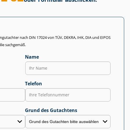
li­en­gut­ach­ter nach DIN 17024 von TÜV, DEKRA, IHK, DIA und EIPOS
lie sachgemäß.
Name
Telefon
Grund des Gutachtens