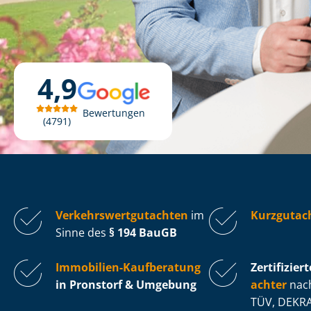
4,9
Bewertungen
4791
Ver­kehrs­wert­gut­ach­ten
im
Kurzgutach
Sinne des
§ 194 BauGB
Immobilien-Kaufberatung
Zertifiziert
in Pronstorf & Umgebung
ach­ter
nach
TÜV, DEKRA