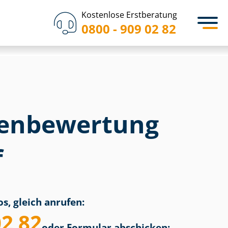
Kostenlose Erstberatung
0800 - 909 02 82
en­bewertung
f
s, gleich anrufen:
02 82
oder Formular abschicken: