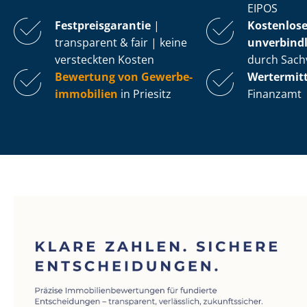
EIPOS
Fest­preis­ga­ran­tie
|
Kostenlos
transparent & fair | keine
unverbindl
versteckten Kosten
durch Sach
Bewertung von Ge­wer­be­
Wertermit
im­mo­bi­li­en
in Priesitz
Finanzamt