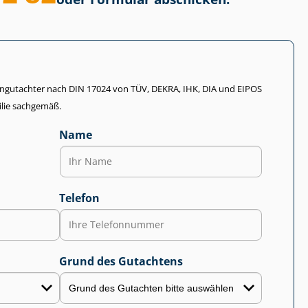
li­en­gut­ach­ter nach DIN 17024 von TÜV, DEKRA, IHK, DIA und EIPOS
lie sachgemäß.
Name
Telefon
Grund des Gutachtens