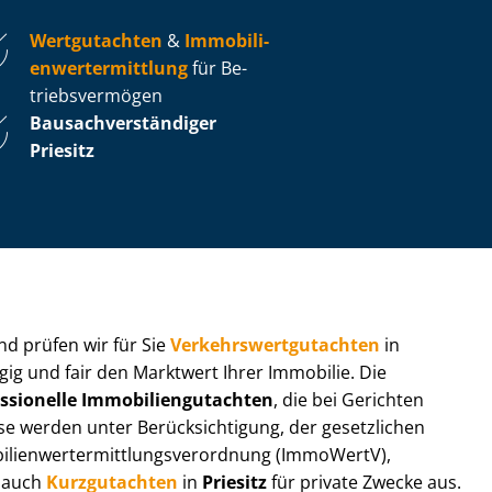
Wertgutachten
&
Im­mo­bi­li­
en­wert­ermitt­lung
für Be­
triebs­ver­mö­gen
Bau­sach­ver­stän­di­ger
Priesitz
 und prüfen wir für Sie
Ver­kehrs­wert­gut­ach­ten
in
gig und fair den Marktwert Ihrer Immobilie. Die
ssionelle Im­mo­bi­li­en­gut­ach­ten
, die bei Gerichten
werden unter Be­rück­sich­ti­gung, der gesetzlichen
i­en­wert­ermitt­lungs­ver­ord­nung (ImmoWertV),
r auch
Kurzgutachten
in
Priesitz
für private Zwecke aus.