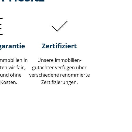
garantie
Zertifiziert
mmobilien in
Unsere Immobilien­
en wir fair,
gutachter verfügen über
 und ohne
verschiedene renommierte
 Kosten.
Zer­ti­fi­zie­run­gen.