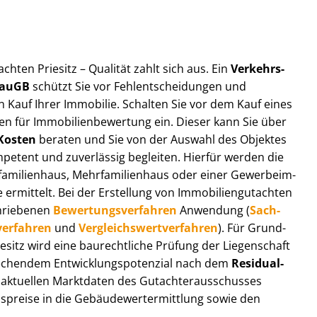
t­ach­ten Priesitz – Qualität zahlt sich aus. Ein
Ver­kehrs­
 BauGB
schützt Sie vor Fehl­ent­schei­dun­gen und
 Kauf Ihrer Immobilie. Schalten Sie vor dem Kauf eines
n für Im­mo­bi­li­en­be­wer­tung ein. Dieser kann Sie über
Kosten
beraten und Sie von der Auswahl des Objektes
ompetent und zuverlässig begleiten. Hierfür werden die
ilienhaus, Mehr­fa­mi­li­en­haus oder einer Ge­wer­be­im­
rmittelt. Bei der Erstellung von Im­mo­bi­li­en­gut­ach­ten
hrie­be­nen
Be­wer­tungs­ver­fah­ren
Anwendung (
Sach­
ver­fah­ren
und
Ver­gleichs­wert­ver­fah­ren
). Für Grund­
Priesitz wird eine baurechtliche Prüfung der Liegenschaft
hendem Ent­wick­lungs­po­ten­zi­al nach dem
Re­si­du­al­
aktuellen Marktdaten des Gut­ach­ter­aus­schus­ses
s­prei­se in die Ge­bäu­de­wert­ermitt­lung sowie den