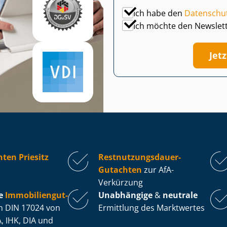
Ich habe den
Datenschu
Ich möchte den Newslet
Jet
ten Priesitz
Rest­nut­zungs­dau­er-
Gutachten
zur AfA-
Verkürzung
e
Im­mo­bi­li­en­gut­
Unabhängige
&
neutrale
 DIN 17024 von
Ermittlung des Marktwertes
, IHK, DIA und