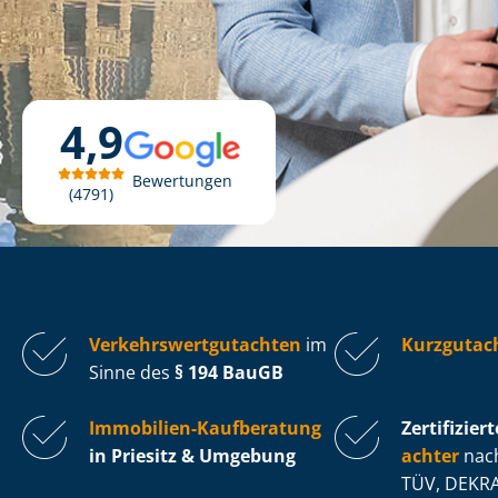
4,9
Bewertungen
4791
Ver­kehrs­wert­gut­ach­ten
im
Kurzgutach
Sinne des
§ 194 BauGB
Immobilien-Kaufberatung
Zertifiziert
in Priesitz & Umgebung
ach­ter
nach
TÜV, DEKRA