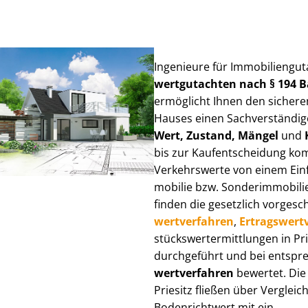
Ingenieure für Im­mo­bi­li­en­gu
wert­gut­ach­ten nach § 194
ermöglicht Ihnen den sicheren
Hauses einen Sach­ver­stän­di­ge
Wert, Zustand, Mängel
und
bis zur Kauf­ent­schei­dung k
Verkehrswerte von einem Einfam
mo­bi­lie bzw. Sonderimmobilie e
finden die gesetzlich vor­ge­sc
wert­ver­fah­ren
,
Er­trags­wert­
stücks­wert­ermitt­lun­gen in 
durchgeführt und bei entsprec
wert­ver­fah­ren
bewertet. Die 
Priesitz fließen über Ver­gleich
Bodenrichtwert mit ein.