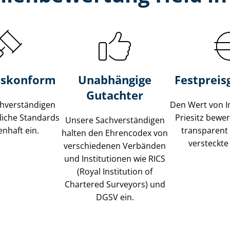
s­konform
Unabhängige
Festpreis​
Gutachter
­ver­stän­di­gen
Den Wert von I
liche Standards
Priesitz bewert
Unsere Sach­ver­stän­di­gen
nhaft ein.
transparent
halten den Ehrencodex von
versteckte
verschiedenen Verbänden
und Institutionen wie RICS
(Royal Institution of
Chartered Surveyors) und
DGSV ein.