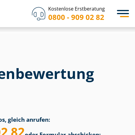
Kostenlose Erstberatung
0800 - 909 02 82
en­bewertung
s, gleich anrufen:
02 82
oder Formular abschicken: