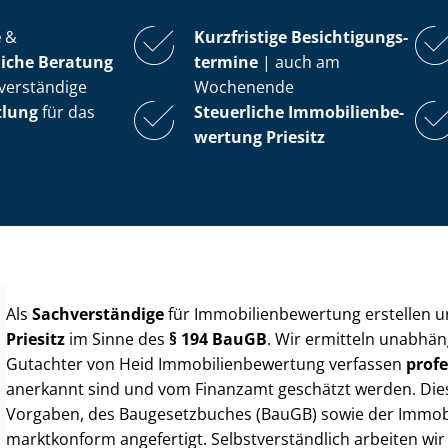
e
&
Kurzfristige Be­sich­ti­gungs­
iche Beratung
ter­mi­ne
| auch am
verständige
Wochenende
tlung
für das
Steuerliche Im­mo­bi­li­en­be­
wer­tung
Priesitz
Als
Sachverständige
für Im­mo­bi­li­en­be­wer­tung erstellen
Priesitz
im Sinne des
§ 194 BauGB
. Wir ermitteln unabhän
Gutachter von Heid Im­mo­bi­li­en­be­wer­tung verfassen
profe
anerkannt sind und vom Finanzamt geschätzt werden. Diese 
Vorgaben, des Baugesetzbuches (BauGB) sowie der Im­mo­bi­l
marktkonform angefertigt. Selbst­ver­ständ­lich arbeiten wi