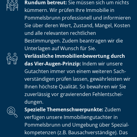
Rundum betreut:
Sie müssen sich um nichts
kümmern. Wir prüfen Ihre Immobilie in
Pommelsbrunn professionell und informieren
Sie über deren Wert, Zustand, Mängel, Kosten
und alle relevanten rechtlichen
Bestimmungen. Zudem beantragen wir die
Unterlagen auf Wunsch für Sie.
Verlässliche Im­mo­bi­li­en­be­wer­tung durch
das Vier-Augen-Prinzip:
Indem wir unsere
Gutachten immer von einem weiteren Sach­
ver­stän­di­gen prüfen lassen, gewährleisten wir
Ihnen höchste Qualität. So bewahren wir Sie
zuverlässig vor gravierenden Fehl­ent­schei­
dun­gen.
Spezielle The­men­schwer­punk­te:
Zudem
verfügen unsere Im­mo­bi­li­en­gut­ach­ter in
Pommelsbrunn und Umgebung über Spe­zi­al­
kom­pe­ten­zen (z.B. Bau­sach­ver­stän­di­ge). Das