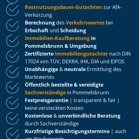
Rest­nut­zungs­dau­er-Gutachten
zur AfA-
Verkürzung
Berechnung
des
Verkehrswertes
bei
Erbschaft
und
Scheidung
Immobilien-Kaufberatung
in
Pommelsbrunn & Umgebung
Zertifizierte
Im­mo­bi­li­en­gut­ach­ter
nach DIN
17024 von TÜV, DEKRA, IHK, DIA und EIPOS
Unabhängige
&
neutrale
Ermittlung des
Marktwertes
Öffentlich bestellte & vereidigte
Sachverständige
in Pommelsbrunn
Fest­preis­ga­ran­tie
| transparent & fair |
keine versteckten Kosten
Kostenlose
&
unverbindliche Beratung
durch Sachverständige
Kurzfristige Be­sich­ti­gungs­ter­mi­ne
| auch
am Wochenende