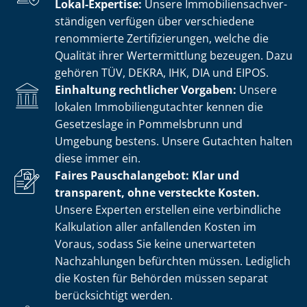
Lokal-Expertise:
Unsere Im­mo­bi­li­en­sach­ver­
stän­di­gen verfügen über verschiedene
renommierte Zer­ti­fi­zie­run­gen, welche die
Qualität ihrer Wertermittlung bezeugen. Dazu
gehören TÜV, DEKRA, IHK, DIA und EIPOS.
Einhaltung rechtlicher Vorgaben:
Unsere
lokalen Im­mo­bi­li­en­gut­ach­ter kennen die
Gesetzeslage in Pommelsbrunn und
Umgebung bestens. Unsere Gutachten halten
diese immer ein.
Faires Pauschalangebot: Klar und
transparent, ohne versteckte Kosten.
Unsere Experten erstellen eine verbindliche
Kalkulation aller anfallenden Kosten im
Voraus, sodass Sie keine unerwarteten
Nachzahlungen befürchten müssen. Lediglich
die Kosten für Behörden müssen separat
berücksichtigt werden.