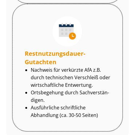
Rest­nut­zungs­dau­er-
Gutachten
Nachweis für verkürzte AfA z.B.
durch technischen Verschleiß oder
wirtschaftliche Entwertung.
Ortsbegehung durch Sach­ver­stän­
di­gen.
Ausführliche schriftliche
Abhandlung (ca. 30-50 Seiten)