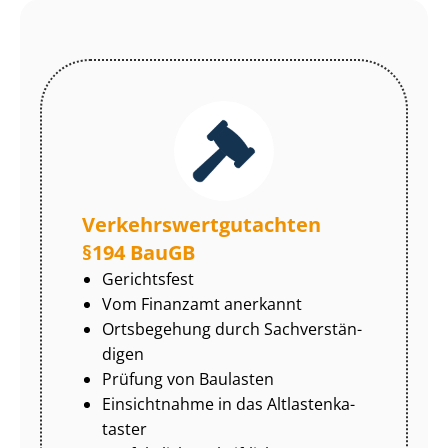
Ver­kehrs­wert­gut­ach­ten
§194 BauGB
Gerichtsfest
Vom Finanzamt anerkannt
Ortsbegehung durch Sach­ver­stän­
di­gen
Prüfung von Baulasten
Einsichtnahme in das Alt­las­ten­ka­
tas­ter