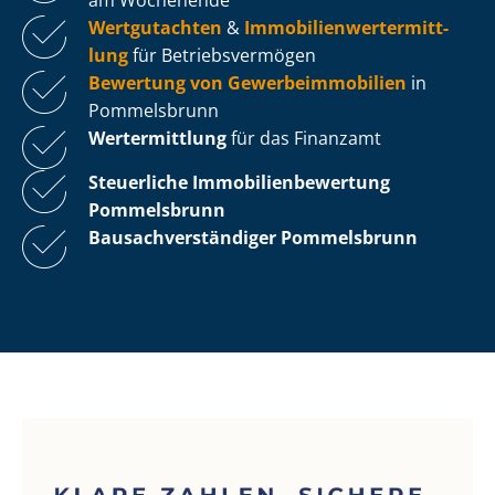
Wertgutachten
&
Im­mo­bi­li­en­wert­ermitt­
lung
für Be­triebs­ver­mö­gen
Bewertung von Ge­wer­be­im­mo­bi­li­en
in
Pommelsbrunn
Wertermittlung
für das Finanzamt
Steuerliche Im­mo­bi­li­en­be­wer­tung
Pommelsbrunn
Bau­sach­ver­stän­di­ger Pommelsbrunn