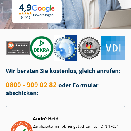
4,9
Bewertungen
4791
Wir beraten Sie kostenlos, gleich anrufen:
0800 - 909 02 82
oder Formular
abschicken:
André Heid
Zertifizierte Im­mo­bi­li­en­gut­ach­ter nach DIN 17024