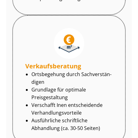
Ver­kaufs­be­ra­tung
Ortsbegehung durch Sach­ver­stän­
di­gen
Grundlage für optimale
Preisgestaltung
Verschafft Inen entscheidende
Ver­hand­lungs­vor­tei­le
Ausführliche schriftliche
Abhandlung (ca. 30-50 Seiten)