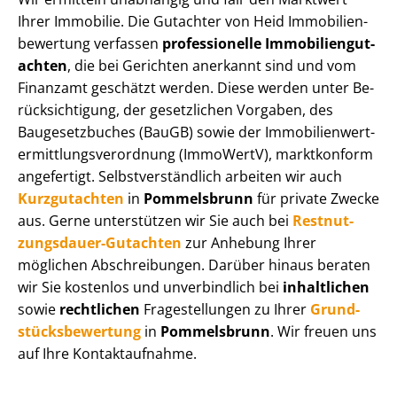
Ihrer Immobilie. Die Gutachter von Heid Im­mo­bi­li­en­
be­wer­tung verfassen
professionelle Im­mo­bi­li­en­gut­
ach­ten
, die bei Gerichten anerkannt sind und vom
Finanzamt geschätzt werden. Diese werden unter Be­
rück­sich­ti­gung, der gesetzlichen Vorgaben, des
Baugesetzbuches (BauGB) sowie der Im­mo­bi­li­en­wert­
ermitt­lungs­ver­ord­nung (ImmoWertV), marktkonform
angefertigt. Selbst­ver­ständ­lich arbeiten wir auch
Kurzgutachten
in
Pommelsbrunn
für private Zwecke
aus. Gerne unterstützen wir Sie auch bei
Rest­nut­
zungs­dau­er-Gutachten
zur Anhebung Ihrer
möglichen Abschreibungen. Darüber hinaus beraten
wir Sie kostenlos und unverbindlich bei
inhaltlichen
sowie
rechtlichen
Fragestellungen zu Ihrer
Grund­
stücks­be­wer­tung
in
Pommelsbrunn
. Wir freuen uns
auf Ihre Kontaktaufnahme.