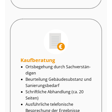
Kaufberatung
Ortsbegehung durch Sach­ver­stän­
di­gen
Beurteilung Gebäudesubstanz und
Sa­nie­rungs­be­darf
Schriftliche Abhandlung (ca. 20
Seiten)
Ausführliche telefonische
Besprechung der Ergebnisse