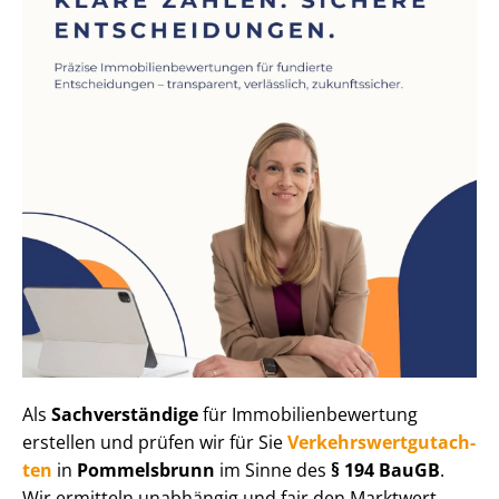
Als
Sachverständige
für Im­mo­bi­li­en­be­wer­tung
erstellen und prüfen wir für Sie
Ver­kehrs­wert­gut­ach­
ten
in
Pommelsbrunn
im Sinne des
§ 194 BauGB
.
Wir ermitteln unabhängig und fair den Marktwert