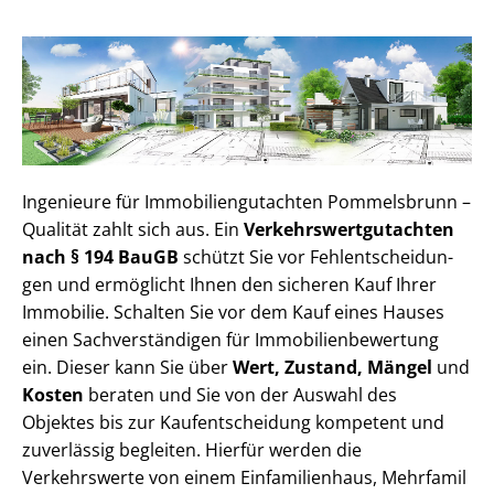
Ingenieure für Im­mo­bi­li­en­gut­ach­ten Pommelsbrunn –
Qualität zahlt sich aus. Ein
Ver­kehrs­wert­gut­ach­ten
nach § 194 BauGB
schützt Sie vor Fehl­ent­schei­dun­
gen und ermöglicht Ihnen den sicheren Kauf Ihrer
Immobilie. Schalten Sie vor dem Kauf eines Hauses
einen Sach­ver­stän­di­gen für Im­mo­bi­li­en­be­wer­tung
ein. Dieser kann Sie über
Wert, Zustand, Mängel
und
Kosten
beraten und Sie von der Auswahl des
Objektes bis zur Kauf­ent­schei­dung kompetent und
zuverlässig begleiten. Hierfür werden die
Verkehrswerte von einem Einfamilienhaus, Mehr­fa­mi­l