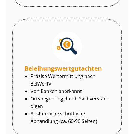
Be­lei­hungs­wert­gut­ach­ten
Präzise Wertermittlung nach
BelWertV
Von Banken anerkannt
Ortsbegehung durch Sach­ver­stän­
di­gen
Ausführliche schriftliche
Abhandlung (ca. 60-90 Seiten)