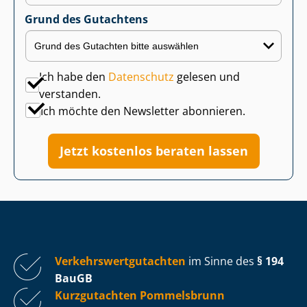
Grund des Gutachtens
Ich habe den
Datenschutz
gelesen und
verstanden.
Ich möchte den Newsletter abonnieren.
Jetzt kostenlos beraten lassen
Ver­kehrs­wert­gut­ach­ten
im Sinne des
§ 194
BauGB
Kurzgutachten Pommelsbrunn