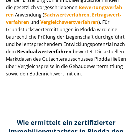
Bei der Erstellung von Im­mo­bi­li­en­gut­ach­ten finden
die gesetzlich vor­ge­schrie­be­nen
Be­wer­tungs­ver­fah­
ren
Anwendung (
Sach­wert­ver­fah­ren
,
Er­trags­wert­
ver­fah­ren
und
Ver­gleichs­wert­ver­fah­ren
). Für
Grund­stücks­wert­ermitt­lun­gen in Plodda wird eine
baurechtliche Prüfung der Liegenschaft durchgeführt
und bei entsprechendem Ent­wick­lungs­po­ten­zi­al nach
dem
Re­si­du­al­wert­ver­fah­ren
bewertet. Die aktuellen
Marktdaten des Gut­ach­ter­aus­schus­ses Plodda fließen
über Ver­gleichs­prei­se in die Ge­bäu­de­wert­ermitt­lung
sowie den Bodenrichtwert mit ein.
Wie ermittelt ein zertifizierter
Immobilien­gutachter in Plodda den