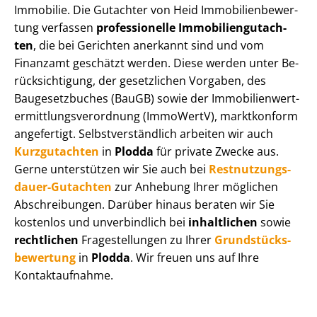
Immobilie. Die Gutachter von Heid Im­mo­bi­li­en­be­wer­
tung verfassen
professionelle Im­mo­bi­li­en­gut­ach­
ten
, die bei Gerichten anerkannt sind und vom
Finanzamt geschätzt werden. Diese werden unter Be­
rück­sich­ti­gung, der gesetzlichen Vorgaben, des
Baugesetzbuches (BauGB) sowie der Im­mo­bi­li­en­wert­
ermitt­lungs­ver­ord­nung (ImmoWertV), marktkonform
angefertigt. Selbst­ver­ständ­lich arbeiten wir auch
Kurzgutachten
in
Plodda
für private Zwecke aus.
Gerne unterstützen wir Sie auch bei
Rest­nut­zungs­
dau­er-Gutachten
zur Anhebung Ihrer möglichen
Abschreibungen. Darüber hinaus beraten wir Sie
kostenlos und unverbindlich bei
inhaltlichen
sowie
rechtlichen
Fragestellungen zu Ihrer
Grund­stücks­
be­wer­tung
in
Plodda
. Wir freuen uns auf Ihre
Kontaktaufnahme.