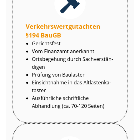
Ver­kehrs­wert­gut­ach­ten
§194 BauGB
Gerichtsfest
Vom Finanzamt anerkannt
Ortsbegehung durch Sach­ver­stän­
di­gen
Prüfung von Baulasten
Einsichtnahme in das Alt­las­ten­ka­
tas­ter
Ausführliche schriftliche
Abhandlung (ca. 70-120 Seiten)