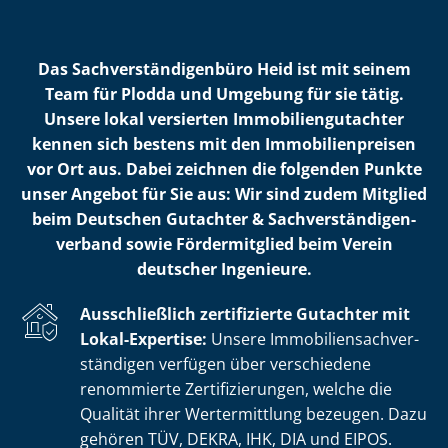
Das Sach­ver­stän­di­gen­bü­ro Heid ist mit seinem
Team für Plodda und Umgebung für sie tätig.
Unsere lokal versierten Im­mo­bi­li­en­gut­ach­ter
kennen sich bestens mit den Im­mo­bi­li­en­prei­sen
vor Ort aus. Dabei zeichnen die folgenden Punkte
unser Angebot für Sie aus: Wir sind zudem Mitglied
beim Deutschen Gutachter & Sach­ver­stän­di­gen­
ver­band sowie Fördermitglied beim Verein
deutscher Ingenieure.
Ausschließlich zertifizierte Gutachter mit
Lokal-Expertise:
Unsere Im­mo­bi­li­en­sach­ver­
stän­di­gen verfügen über verschiedene
renommierte Zer­ti­fi­zie­run­gen, welche die
Qualität ihrer Wertermittlung bezeugen. Dazu
gehören TÜV, DEKRA, IHK, DIA und EIPOS.