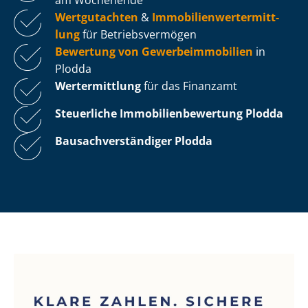
Wertgutachten
&
Im­mo­bi­li­en­wert­ermitt­
lung
für Be­triebs­ver­mö­gen
Bewertung von Ge­wer­be­im­mo­bi­li­en
in
Plodda
Wertermittlung
für das Finanzamt
Steuerliche Im­mo­bi­li­en­be­wer­tung
Plodda
Bau­sach­ver­stän­di­ger Plodda