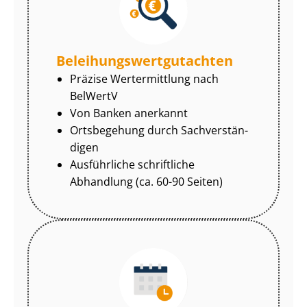
Be­lei­hungs­wert­gut­ach­ten
Präzise Wertermittlung nach
BelWertV
Von Banken anerkannt
Ortsbegehung durch Sach­ver­stän­
di­gen
Ausführliche schriftliche
Abhandlung (ca. 60-90 Seiten)