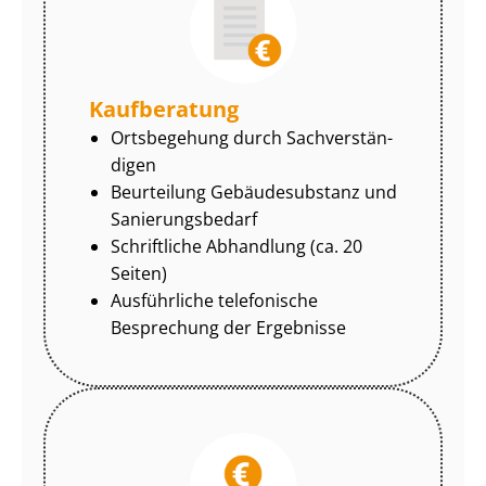
Kaufberatung
Ortsbegehung durch Sach­ver­stän­
di­gen
Beurteilung Gebäudesubstanz und
Sa­nie­rungs­be­darf
Schriftliche Abhandlung (ca. 20
Seiten)
Ausführliche telefonische
Besprechung der Ergebnisse