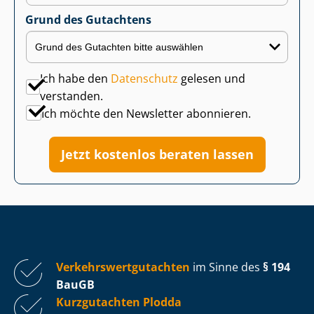
Grund des Gutachtens
Ich habe den
Datenschutz
gelesen und
verstanden.
Ich möchte den Newsletter abonnieren.
Jetzt kostenlos beraten lassen
Ver­kehrs­wert­gut­ach­ten
im Sinne des
§ 194
BauGB
Kurzgutachten Plodda