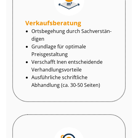
Ver­kaufs­be­ra­tung
Ortsbegehung durch Sach­ver­stän­
di­gen
Grundlage für optimale
Preisgestaltung
Verschafft Inen entscheidende
Ver­hand­lungs­vor­tei­le
Ausführliche schriftliche
Abhandlung (ca. 30-50 Seiten)