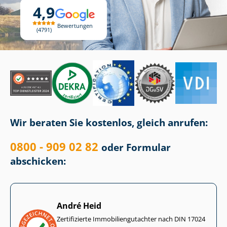
4,9
Bewertungen
4791
Wir beraten Sie kostenlos, gleich anrufen:
0800 - 909 02 82
oder Formular
abschicken:
André Heid
Zertifizierte Im­mo­bi­li­en­gut­ach­ter nach DIN 17024