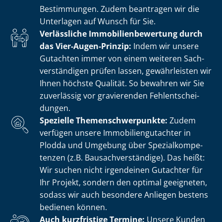
Bestimmungen. Zudem beantragen wir die
Unterlagen auf Wunsch für Sie.
Verlässliche Im­mo­bi­li­en­be­wer­tung durch
das Vier-Augen-Prinzip:
Indem wir unsere
Gutachten immer von einem weiteren Sach­
ver­stän­di­gen prüfen lassen, gewährleisten wir
Ihnen höchste Qualität. So bewahren wir Sie
zuverlässig vor gravierenden Fehl­ent­schei­
dun­gen.
Spezielle The­men­schwer­punk­te:
Zudem
verfügen unsere Im­mo­bi­li­en­gut­ach­ter in
Plodda und Umgebung über Spe­zi­al­kom­pe­
ten­zen (z.B. Bau­sach­ver­stän­di­ge). Das heißt:
Wir suchen nicht irgendeinen Gutachter für
Ihr Projekt, sondern den optimal geeigneten,
sodass wir auch besondere Anliegen bestens
bedienen können.
Auch kurzfristige Termine:
Unsere Kunden