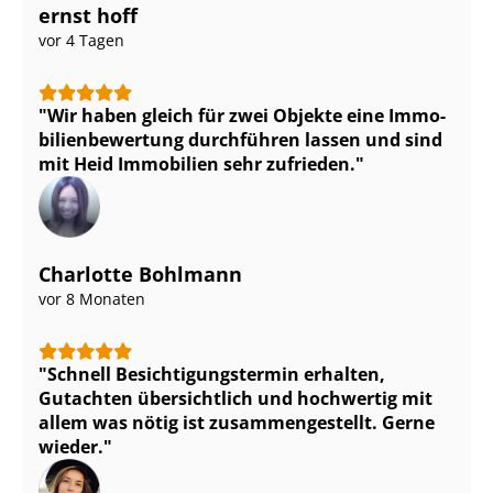
ernst hoff
vor 4 Tagen
Wir haben gleich für zwei Objekte eine Im­mo­
bi­li­en­be­wer­tung durchführen lassen und sind
mit Heid Immobilien sehr zufrieden.
Charlotte Bohlmann
vor 8 Monaten
Schnell Be­sich­ti­gungs­ter­min erhalten,
Gutachten übersichtlich und hochwertig mit
allem was nötig ist zu­sam­men­ge­stellt. Gerne
wieder.