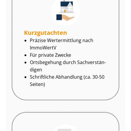
Kurzgutachten
Präzise Wertermittlung nach
ImmoWertV
Für private Zwecke
Ortsbegehung durch Sach­ver­stän­
di­gen
Schriftliche Abhandlung (ca. 30-50
Seiten)