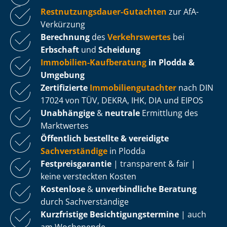
Rest­nut­zungs­dau­er-Gutachten
zur AfA-
Verkürzung
Berechnung
des
Verkehrswertes
bei
Erbschaft
und
Scheidung
Immobilien-Kaufberatung
in Plodda &
Umgebung
Zertifizierte
Im­mo­bi­li­en­gut­ach­ter
nach DIN
17024 von TÜV, DEKRA, IHK, DIA und EIPOS
Unabhängige
&
neutrale
Ermittlung des
Marktwertes
Öffentlich bestellte & vereidigte
Sachverständige
in Plodda
Fest­preis­ga­ran­tie
| transparent & fair |
keine versteckten Kosten
Kostenlose
&
unverbindliche Beratung
durch Sachverständige
Kurzfristige Be­sich­ti­gungs­ter­mi­ne
| auch
am Wochenende