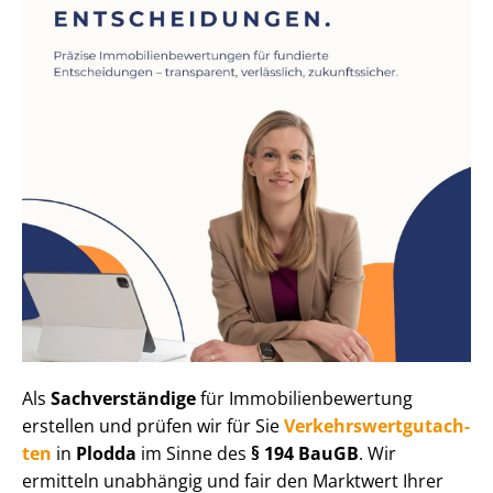
Als
Sachverständige
für Im­mo­bi­li­en­be­wer­tung
erstellen und prüfen wir für Sie
Ver­kehrs­wert­gut­ach­
ten
in
Plodda
im Sinne des
§ 194 BauGB
. Wir
ermitteln unabhängig und fair den Marktwert Ihrer