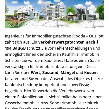
Ingenieure für Im­mo­bi­li­en­gut­ach­ten Plodda – Qualität
zahlt sich aus. Ein
Ver­kehrs­wert­gut­ach­ten nach §
194 BauGB
schützt Sie vor Fehl­ent­schei­dun­gen und
ermöglicht Ihnen den sicheren Kauf Ihrer Immobilie.
Schalten Sie vor dem Kauf eines Hauses einen Sach­
ver­stän­di­gen für Im­mo­bi­li­en­be­wer­tung ein. Dieser
kann Sie über
Wert, Zustand, Mängel
und
Kosten
beraten und Sie von der Auswahl des Objektes bis zur
Kauf­ent­schei­dung kompetent und zuverlässig
begleiten. Hierfür werden die Verkehrswerte von
einem Einfamilienhaus, Mehr­fa­mi­li­en­haus oder einer
Ge­wer­be­im­mo­bi­lie bzw. Sonderimmobilie ermittelt.