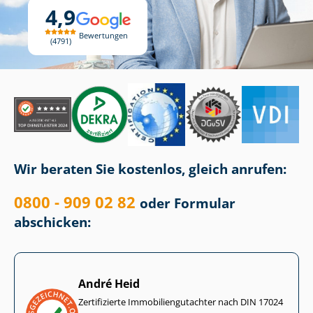
4,9
Bewertungen
4791
Wir beraten Sie kostenlos, gleich anrufen:
0800 - 909 02 82
oder Formular
abschicken:
André Heid
Zertifizierte Im­mo­bi­li­en­gut­ach­ter nach DIN 17024