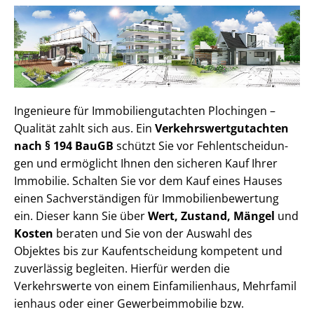
Ingenieure für Im­mo­bi­li­en­gut­ach­ten Plochingen –
Qualität zahlt sich aus. Ein
Ver­kehrs­wert­gut­ach­ten
nach § 194 BauGB
schützt Sie vor Fehl­ent­schei­dun­
gen und ermöglicht Ihnen den sicheren Kauf Ihrer
Immobilie. Schalten Sie vor dem Kauf eines Hauses
einen Sach­ver­stän­di­gen für Im­mo­bi­li­en­be­wer­tung
ein. Dieser kann Sie über
Wert, Zustand, Mängel
und
Kosten
beraten und Sie von der Auswahl des
Objektes bis zur Kauf­ent­schei­dung kompetent und
zuverlässig begleiten. Hierfür werden die
Verkehrswerte von einem Einfamilienhaus, Mehr­fa­mi­l
i­en­haus oder einer Ge­wer­be­im­mo­bi­lie bzw.