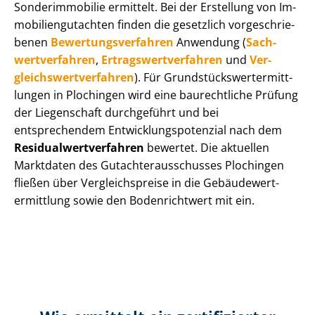
Sonderimmobilie ermittelt. Bei der Erstellung von Im­
mo­bi­li­en­gut­ach­ten finden die gesetzlich vor­ge­schrie­
be­nen
Be­wer­tungs­ver­fah­ren
Anwendung (
Sach­
wert­ver­fah­ren
,
Er­trags­wert­ver­fah­ren
und
Ver­
gleichs­wert­ver­fah­ren
). Für Grund­stücks­wert­ermitt­
lun­gen in Plochingen wird eine baurechtliche Prüfung
der Liegenschaft durchgeführt und bei
entsprechendem Ent­wick­lungs­po­ten­zi­al nach dem
Re­si­du­al­wert­ver­fah­ren
bewertet. Die aktuellen
Marktdaten des Gut­ach­ter­aus­schus­ses Plochingen
fließen über Ver­gleichs­prei­se in die Ge­bäu­de­wert­
ermitt­lung sowie den Bodenrichtwert mit ein.