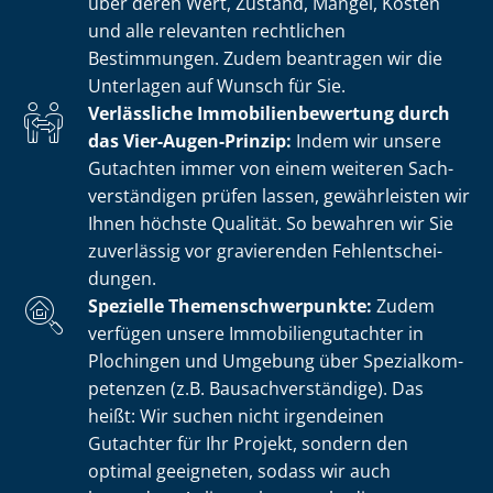
über deren Wert, Zustand, Mängel, Kosten
und alle relevanten rechtlichen
Bestimmungen. Zudem beantragen wir die
Unterlagen auf Wunsch für Sie.
Verlässliche Im­mo­bi­li­en­be­wer­tung durch
das Vier-Augen-Prinzip:
Indem wir unsere
Gutachten immer von einem weiteren Sach­
ver­stän­di­gen prüfen lassen, gewährleisten wir
Ihnen höchste Qualität. So bewahren wir Sie
zuverlässig vor gravierenden Fehl­ent­schei­
dun­gen.
Spezielle The­men­schwer­punk­te:
Zudem
verfügen unsere Im­mo­bi­li­en­gut­ach­ter in
Plochingen und Umgebung über Spe­zi­al­kom­
pe­ten­zen (z.B. Bau­sach­ver­stän­di­ge). Das
heißt: Wir suchen nicht irgendeinen
Gutachter für Ihr Projekt, sondern den
optimal geeigneten, sodass wir auch