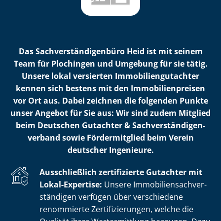
Das Sach­ver­stän­di­gen­bü­ro Heid ist mit seinem
Team für Plochingen und Umgebung für sie tätig.
Unsere lokal versierten Im­mo­bi­li­en­gut­ach­ter
kennen sich bestens mit den Im­mo­bi­li­en­prei­sen
vor Ort aus. Dabei zeichnen die folgenden Punkte
unser Angebot für Sie aus: Wir sind zudem Mitglied
beim Deutschen Gutachter & Sach­ver­stän­di­gen­
ver­band sowie Fördermitglied beim Verein
deutscher Ingenieure.
Ausschließlich zertifizierte Gutachter mit
Lokal-Expertise:
Unsere Im­mo­bi­li­en­sach­ver­
stän­di­gen verfügen über verschiedene
renommierte Zer­ti­fi­zie­run­gen, welche die