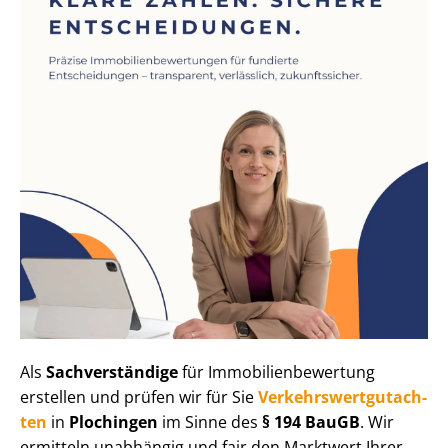
Als
Sachverständige
für Im­mo­bi­li­en­be­wer­tung
erstellen und prüfen wir für Sie
Ver­kehrs­wert­gut­ach­
ten
in
Plochingen
im Sinne des
§ 194 BauGB
. Wir
ermitteln unabhängig und fair den Marktwert Ihrer