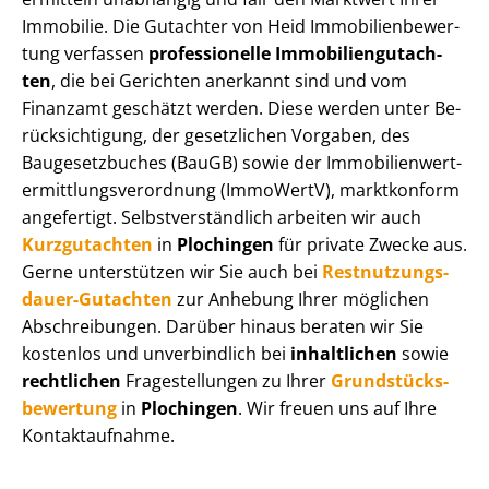
Immobilie. Die Gutachter von Heid Im­mo­bi­li­en­be­wer­
tung verfassen
professionelle Im­mo­bi­li­en­gut­ach­
ten
, die bei Gerichten anerkannt sind und vom
Finanzamt geschätzt werden. Diese werden unter Be­
rück­sich­ti­gung, der gesetzlichen Vorgaben, des
Baugesetzbuches (BauGB) sowie der Im­mo­bi­li­en­wert­
ermitt­lungs­ver­ord­nung (ImmoWertV), marktkonform
angefertigt. Selbst­ver­ständ­lich arbeiten wir auch
Kurzgutachten
in
Plochingen
für private Zwecke aus.
Gerne unterstützen wir Sie auch bei
Rest­nut­zungs­
dau­er-Gutachten
zur Anhebung Ihrer möglichen
Abschreibungen. Darüber hinaus beraten wir Sie
kostenlos und unverbindlich bei
inhaltlichen
sowie
rechtlichen
Fragestellungen zu Ihrer
Grund­stücks­
be­wer­tung
in
Plochingen
. Wir freuen uns auf Ihre
Kontaktaufnahme.