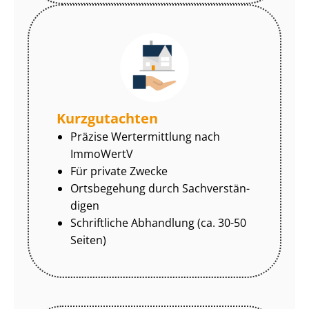
Kurzgutachten
Präzise Wertermittlung nach
ImmoWertV
Für private Zwecke
Ortsbegehung durch Sach­ver­stän­
di­gen
Schriftliche Abhandlung (ca. 30-50
Seiten)