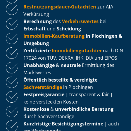
Rest­nut­zungs­dau­er-Gutachten
zur AfA-
Verkürzung
Berechnung
des
Verkehrswertes
bei
Erbschaft
und
Scheidung
Immobilien-Kaufberatung
in Plochingen &
Umgebung
Zertifizierte
Im­mo­bi­li­en­gut­ach­ter
nach DIN
17024 von TÜV, DEKRA, IHK, DIA und EIPOS
Unabhängige
&
neutrale
Ermittlung des
Marktwertes
Öffentlich bestellte & vereidigte
Sachverständige
in Plochingen
Fest­preis­ga­ran­tie
| transparent & fair |
keine versteckten Kosten
Kostenlose
&
unverbindliche Beratung
durch Sachverständige
Kurzfristige Be­sich­ti­gungs­ter­mi­ne
| auch
am Wochenende