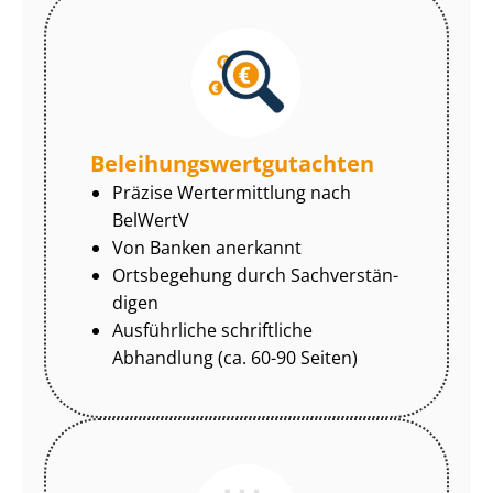
Be­lei­hungs­wert­gut­ach­ten
Präzise Wertermittlung nach
BelWertV
Von Banken anerkannt
Ortsbegehung durch Sach­ver­stän­
di­gen
Ausführliche schriftliche
Abhandlung (ca. 60-90 Seiten)