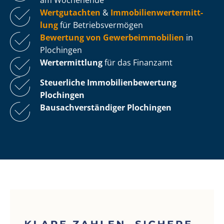
Wertgutachten
&
Im­mo­bi­li­en­wert­ermitt­
lung
für Be­triebs­ver­mö­gen
Bewertung von Ge­wer­be­im­mo­bi­li­en
in
Plochingen
Wertermittlung
für das Finanzamt
Steuerliche Im­mo­bi­li­en­be­wer­tung
Plochingen
Bau­sach­ver­stän­di­ger Plochingen