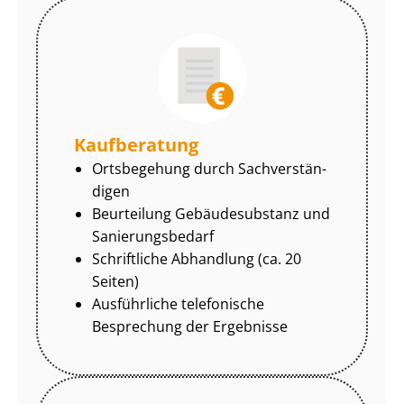
Kaufberatung
Ortsbegehung durch Sach­ver­stän­
di­gen
Beurteilung Gebäudesubstanz und
Sa­nie­rungs­be­darf
Schriftliche Abhandlung (ca. 20
Seiten)
Ausführliche telefonische
Besprechung der Ergebnisse