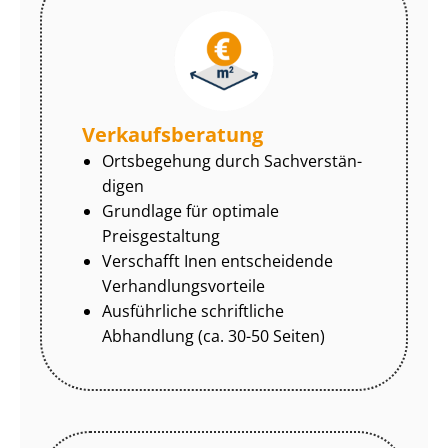
Ver­kaufs­be­ra­tung
Ortsbegehung durch Sach­ver­stän­
di­gen
Grundlage für optimale
Preisgestaltung
Verschafft Inen entscheidende
Ver­hand­lungs­vor­tei­le
Ausführliche schriftliche
Abhandlung (ca. 30-50 Seiten)