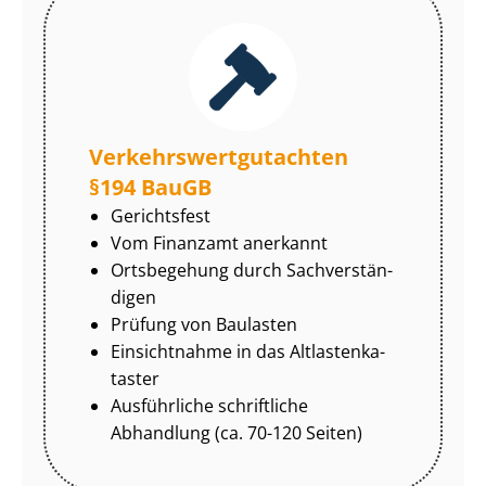
Ver­kehrs­wert­gut­ach­ten
§194 BauGB
Gerichtsfest
Vom Finanzamt anerkannt
Ortsbegehung durch Sach­ver­stän­
di­gen
Prüfung von Baulasten
Einsichtnahme in das Alt­las­ten­ka­
tas­ter
Ausführliche schriftliche
Abhandlung (ca. 70-120 Seiten)