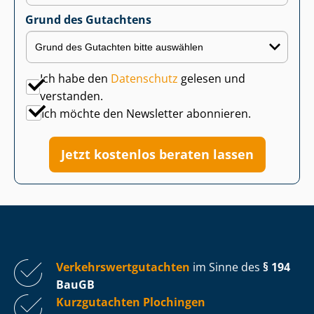
Grund des Gutachtens
Ich habe den
Datenschutz
gelesen und
verstanden.
Ich möchte den Newsletter abonnieren.
Jetzt kostenlos beraten lassen
Ver­kehrs­wert­gut­ach­ten
im Sinne des
§ 194
BauGB
Kurzgutachten Plochingen