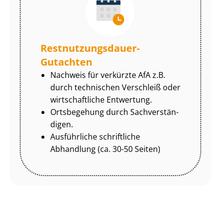
Rest­nut­zungs­dau­er-
Gutachten
Nachweis für verkürzte AfA z.B.
durch technischen Verschleiß oder
wirtschaftliche Entwertung.
Ortsbegehung durch Sach­ver­stän­
di­gen.
Ausführliche schriftliche
Abhandlung (ca. 30-50 Seiten)