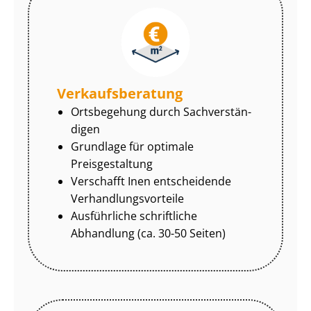
Ver­kaufs­be­ra­tung
Ortsbegehung durch Sach­ver­stän­
di­gen
Grundlage für optimale
Preisgestaltung
Verschafft Inen entscheidende
Ver­hand­lungs­vor­tei­le
Ausführliche schriftliche
Abhandlung (ca. 30-50 Seiten)