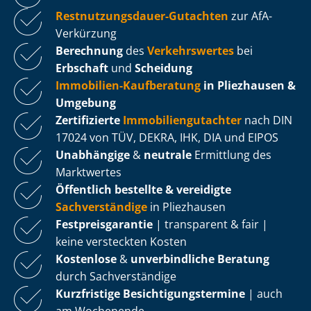
Rest­nut­zungs­dau­er-Gutachten
zur AfA-
Verkürzung
Berechnung
des
Verkehrswertes
bei
Erbschaft
und
Scheidung
Immobilien-Kaufberatung
in Pliezhausen &
Umgebung
Zertifizierte
Im­mo­bi­li­en­gut­ach­ter
nach DIN
17024 von TÜV, DEKRA, IHK, DIA und EIPOS
Unabhängige
&
neutrale
Ermittlung des
Marktwertes
Öffentlich bestellte & vereidigte
Sachverständige
in Pliezhausen
Fest­preis­ga­ran­tie
| transparent & fair |
keine versteckten Kosten
Kostenlose
&
unverbindliche Beratung
durch Sachverständige
Kurzfristige Be­sich­ti­gungs­ter­mi­ne
| auch
am Wochenende