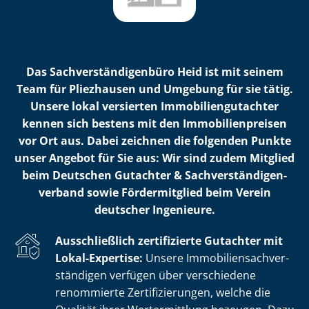
Das Sach­ver­stän­di­gen­bü­ro Heid ist mit seinem
Team für Pliezhausen und Umgebung für sie tätig.
Unsere lokal versierten Im­mo­bi­li­en­gut­ach­ter
kennen sich bestens mit den Im­mo­bi­li­en­prei­sen
vor Ort aus. Dabei zeichnen die folgenden Punkte
unser Angebot für Sie aus: Wir sind zudem Mitglied
beim Deutschen Gutachter & Sach­ver­stän­di­gen­
ver­band sowie Fördermitglied beim Verein
deutscher Ingenieure.
Ausschließlich zertifizierte Gutachter mit
Lokal-Expertise:
Unsere Im­mo­bi­li­en­sach­ver­
stän­di­gen verfügen über verschiedene
renommierte Zer­ti­fi­zie­run­gen, welche die