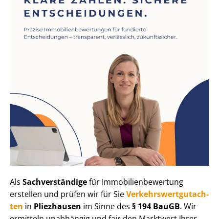
Als
Sachverständige
für Im­mo­bi­li­en­be­wer­tung
erstellen und prüfen wir für Sie
Ver­kehrs­wert­gut­ach­
ten
in
Pliezhausen
im Sinne des
§ 194 BauGB
. Wir
ermitteln unabhängig und fair den Marktwert Ihrer