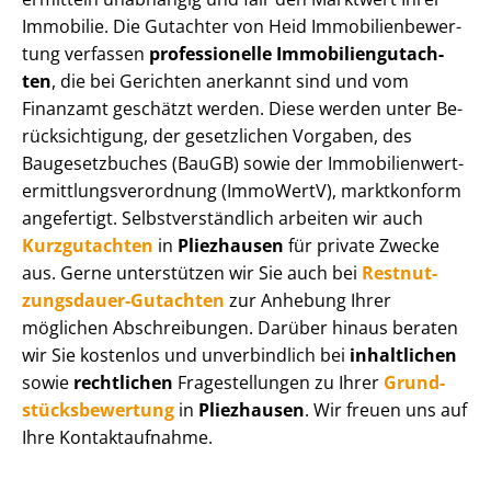
Immobilie. Die Gutachter von Heid Im­mo­bi­li­en­be­wer­
tung verfassen
professionelle Im­mo­bi­li­en­gut­ach­
ten
, die bei Gerichten anerkannt sind und vom
Finanzamt geschätzt werden. Diese werden unter Be­
rück­sich­ti­gung, der gesetzlichen Vorgaben, des
Baugesetzbuches (BauGB) sowie der Im­mo­bi­li­en­wert­
ermitt­lungs­ver­ord­nung (ImmoWertV), marktkonform
angefertigt. Selbst­ver­ständ­lich arbeiten wir auch
Kurzgutachten
in
Pliezhausen
für private Zwecke
aus. Gerne unterstützen wir Sie auch bei
Rest­nut­
zungs­dau­er-Gutachten
zur Anhebung Ihrer
möglichen Abschreibungen. Darüber hinaus beraten
wir Sie kostenlos und unverbindlich bei
inhaltlichen
sowie
rechtlichen
Fragestellungen zu Ihrer
Grund­
stücks­be­wer­tung
in
Pliezhausen
. Wir freuen uns auf
Ihre Kontaktaufnahme.