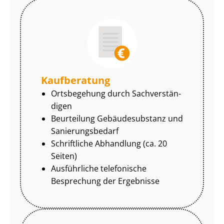
Kaufberatung
Ortsbegehung durch Sach­ver­stän­
di­gen
Beurteilung Gebäudesubstanz und
Sa­nie­rungs­be­darf
Schriftliche Abhandlung (ca. 20
Seiten)
Ausführliche telefonische
Besprechung der Ergebnisse