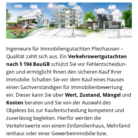
Ingenieure für Im­mo­bi­li­en­gut­ach­ten Pliezhausen –
Qualität zahlt sich aus. Ein
Ver­kehrs­wert­gut­ach­ten
nach § 194 BauGB
schützt Sie vor Fehl­ent­schei­dun­
gen und ermöglicht Ihnen den sicheren Kauf Ihrer
Immobilie. Schalten Sie vor dem Kauf eines Hauses
einen Sach­ver­stän­di­gen für Im­mo­bi­li­en­be­wer­tung
ein. Dieser kann Sie über
Wert, Zustand, Mängel
und
Kosten
beraten und Sie von der Auswahl des
Objektes bis zur Kauf­ent­schei­dung kompetent und
zuverlässig begleiten. Hierfür werden die
Verkehrswerte von einem Einfamilienhaus, Mehr­fa­mi­l
i­en­haus oder einer Ge­wer­be­im­mo­bi­lie bzw.