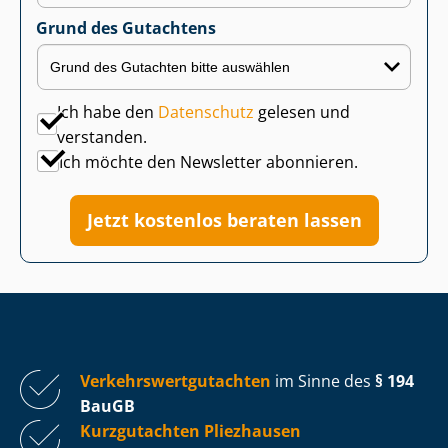
Grund des Gutachtens
Ich habe den
Datenschutz
gelesen und
verstanden.
Ich möchte den Newsletter abonnieren.
Jetzt kostenlos beraten lassen
Ver­kehrs­wert­gut­ach­ten
im Sinne des
§ 194
BauGB
Kurzgutachten Pliezhausen