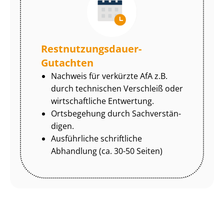
Rest­nut­zungs­dau­er-
Gutachten
Nachweis für verkürzte AfA z.B.
durch technischen Verschleiß oder
wirtschaftliche Entwertung.
Ortsbegehung durch Sach­ver­stän­
di­gen.
Ausführliche schriftliche
Abhandlung (ca. 30-50 Seiten)