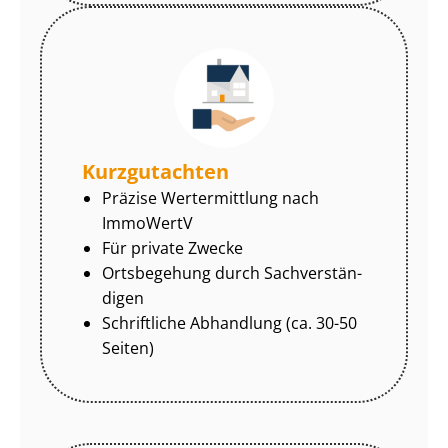
Kurzgutachten
Präzise Wertermittlung nach
ImmoWertV
Für private Zwecke
Ortsbegehung durch Sach­ver­stän­
di­gen
Schriftliche Abhandlung (ca. 30-50
Seiten)