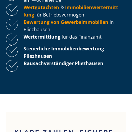
Wertgutachten
&
Im­mo­bi­li­en­wert­ermitt­
lung
für Be­triebs­ver­mö­gen
Bewertung von Ge­wer­be­im­mo­bi­li­en
in
Pliezhausen
Wertermittlung
für das Finanzamt
Steuerliche Im­mo­bi­li­en­be­wer­tung
Pliezhausen
Bau­sach­ver­stän­di­ger Pliezhausen