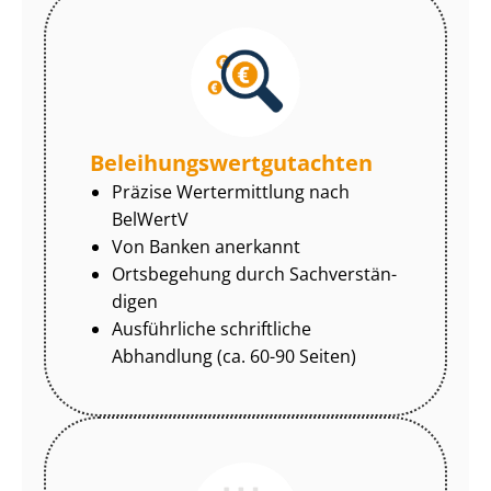
Be­lei­hungs­wert­gut­ach­ten
Präzise Wertermittlung nach
BelWertV
Von Banken anerkannt
Ortsbegehung durch Sach­ver­stän­
di­gen
Ausführliche schriftliche
Abhandlung (ca. 60-90 Seiten)