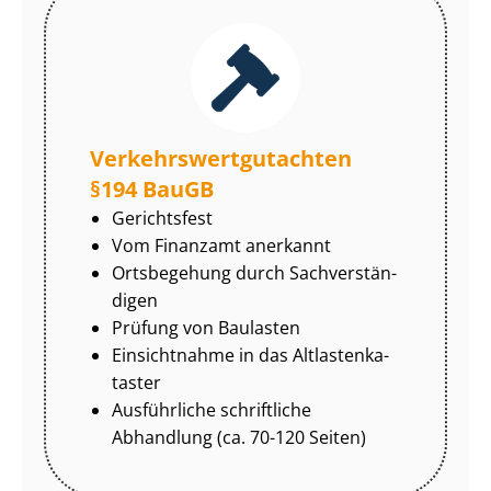
Ver­kehrs­wert­gut­ach­ten
§194 BauGB
Gerichtsfest
Vom Finanzamt anerkannt
Ortsbegehung durch Sach­ver­stän­
di­gen
Prüfung von Baulasten
Einsichtnahme in das Alt­las­ten­ka­
tas­ter
Ausführliche schriftliche
Abhandlung (ca. 70-120 Seiten)