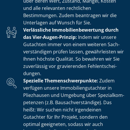
über deren Wert, Zustand, Mängel, Kosten
und alle relevanten rechtlichen
Bestimmungen. Zudem beantragen wir die
Unterlagen auf Wunsch für Sie.
Verlässliche Im­mo­bi­li­en­be­wer­tung durch
das Vier-Augen-Prinzip:
Indem wir unsere
Gutachten immer von einem weiteren Sach­
ver­stän­di­gen prüfen lassen, gewährleisten wir
Ihnen höchste Qualität. So bewahren wir Sie
zuverlässig vor gravierenden Fehl­ent­schei­
dun­gen.
Spezielle The­men­schwer­punk­te:
Zudem
verfügen unsere Im­mo­bi­li­en­gut­ach­ter in
Pliezhausen und Umgebung über Spe­zi­al­kom­
pe­ten­zen (z.B. Bau­sach­ver­stän­di­ge). Das
heißt: Wir suchen nicht irgendeinen
Gutachter für Ihr Projekt, sondern den
optimal geeigneten, sodass wir auch