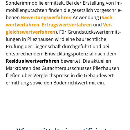
Sonderimmobilie ermittelt. Bei der Erstellung von Im­
mo­bi­li­en­gut­ach­ten finden die gesetzlich vor­ge­schrie­
be­nen
Be­wer­tungs­ver­fah­ren
Anwendung (
Sach­
wert­ver­fah­ren
,
Er­trags­wert­ver­fah­ren
und
Ver­
gleichs­wert­ver­fah­ren
). Für Grund­stücks­wert­ermitt­
lun­gen in Pliezhausen wird eine baurechtliche
Prüfung der Liegenschaft durchgeführt und bei
entsprechendem Ent­wick­lungs­po­ten­zi­al nach dem
Re­si­du­al­wert­ver­fah­ren
bewertet. Die aktuellen
Marktdaten des Gut­ach­ter­aus­schus­ses Pliezhausen
fließen über Ver­gleichs­prei­se in die Ge­bäu­de­wert­
ermitt­lung sowie den Bodenrichtwert mit ein.