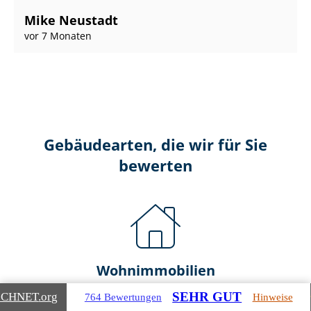
Mike Neustadt
vor 7 Monaten
Gebäudearten, die wir für Sie
bewerten
Wohnimmobilien
SEHR GUT
ICHNET
.org
764 Bewertungen
Hinweise
Ein- und Zwei­fa­mi­li­en­häu­ser