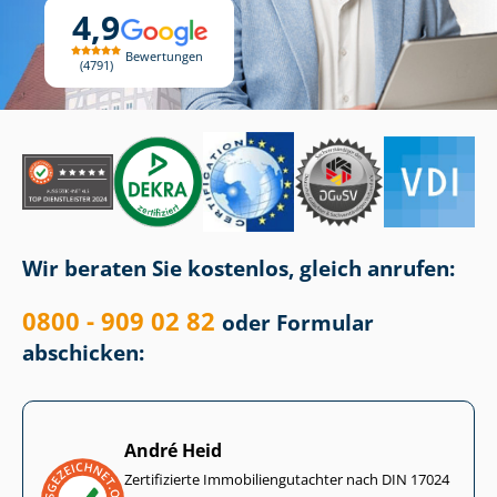
4,9
Bewertungen
4791
Wir beraten Sie kostenlos, gleich anrufen:
0800 - 909 02 82
oder Formular
abschicken:
André Heid
Zertifizierte Im­mo­bi­li­en­gut­ach­ter nach DIN 17024