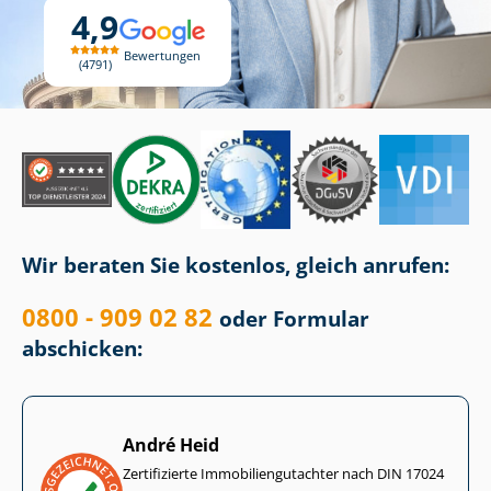
4,9
Bewertungen
4791
Wir beraten Sie kostenlos, gleich anrufen:
0800 - 909 02 82
oder Formular
abschicken:
André Heid
Zertifizierte Im­mo­bi­li­en­gut­ach­ter nach DIN 17024