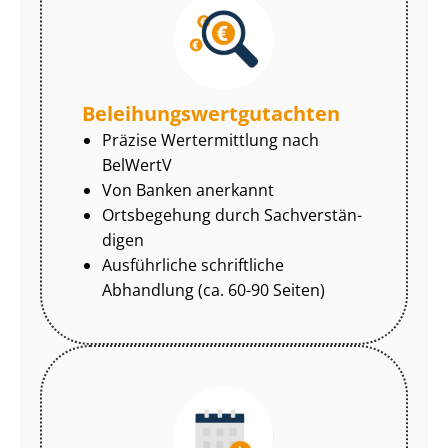
Be­lei­hungs­wert­gut­ach­ten
Präzise Wertermittlung nach
BelWertV
Von Banken anerkannt
Ortsbegehung durch Sach­ver­stän­
di­gen
Ausführliche schriftliche
Abhandlung (ca. 60-90 Seiten)