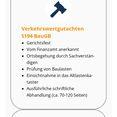
Ver­kehrs­wert­gut­ach­ten
§194 BauGB
Gerichtsfest
Vom Finanzamt anerkannt
Ortsbegehung durch Sach­ver­stän­
di­gen
Prüfung von Baulasten
Einsichtnahme in das Alt­las­ten­ka­
tas­ter
Ausführliche schriftliche
Abhandlung (ca. 70-120 Seiten)