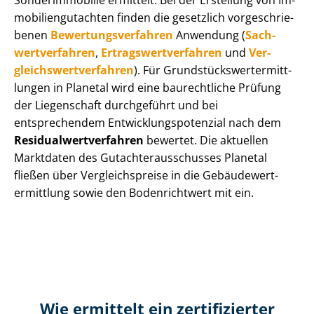
Sonderimmobilie ermittelt. Bei der Erstellung von Im­
mo­bi­li­en­gut­ach­ten finden die gesetzlich vor­ge­schrie­
be­nen
Be­wer­tungs­ver­fah­ren
Anwendung (
Sach­
wert­ver­fah­ren
,
Er­trags­wert­ver­fah­ren
und
Ver­
gleichs­wert­ver­fah­ren
). Für Grund­stücks­wert­ermitt­
lun­gen in Planetal wird eine baurechtliche Prüfung
der Liegenschaft durchgeführt und bei
entsprechendem Ent­wick­lungs­po­ten­zi­al nach dem
Re­si­du­al­wert­ver­fah­ren
bewertet. Die aktuellen
Marktdaten des Gut­ach­ter­aus­schus­ses Planetal
fließen über Ver­gleichs­prei­se in die Ge­bäu­de­wert­
ermitt­lung sowie den Bodenrichtwert mit ein.
Wie ermittelt ein zertifizierter