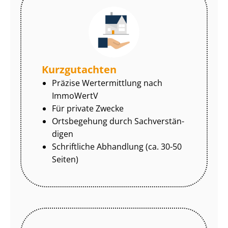
Kurzgutachten
Präzise Wertermittlung nach
ImmoWertV
Für private Zwecke
Ortsbegehung durch Sach­ver­stän­
di­gen
Schriftliche Abhandlung (ca. 30-50
Seiten)