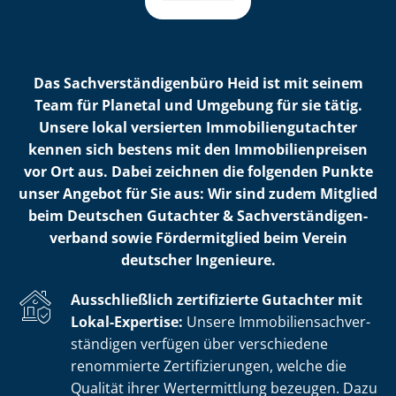
Das Sach­ver­stän­di­gen­bü­ro Heid ist mit seinem
Team für Planetal und Umgebung für sie tätig.
Unsere lokal versierten Im­mo­bi­li­en­gut­ach­ter
kennen sich bestens mit den Im­mo­bi­li­en­prei­sen
vor Ort aus. Dabei zeichnen die folgenden Punkte
unser Angebot für Sie aus: Wir sind zudem Mitglied
beim Deutschen Gutachter & Sach­ver­stän­di­gen­
ver­band sowie Fördermitglied beim Verein
deutscher Ingenieure.
Ausschließlich zertifizierte Gutachter mit
Lokal-Expertise:
Unsere Im­mo­bi­li­en­sach­ver­
stän­di­gen verfügen über verschiedene
renommierte Zer­ti­fi­zie­run­gen, welche die
Qualität ihrer Wertermittlung bezeugen. Dazu