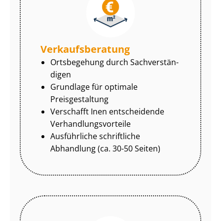
Ver­kaufs­be­ra­tung
Ortsbegehung durch Sach­ver­stän­
di­gen
Grundlage für optimale
Preisgestaltung
Verschafft Inen entscheidende
Ver­hand­lungs­vor­tei­le
Ausführliche schriftliche
Abhandlung (ca. 30-50 Seiten)