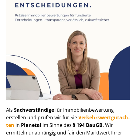
Als
Sachverständige
für Im­mo­bi­li­en­be­wer­tung
erstellen und prüfen wir für Sie
Ver­kehrs­wert­gut­ach­
ten
in
Planetal
im Sinne des
§ 194 BauGB
. Wir
ermitteln unabhängig und fair den Marktwert Ihrer