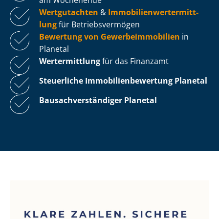
Wertgutachten
&
Im­mo­bi­li­en­wert­ermitt­
lung
für Be­triebs­ver­mö­gen
Bewertung von Ge­wer­be­im­mo­bi­li­en
in
Planetal
Wertermittlung
für das Finanzamt
Steuerliche Im­mo­bi­li­en­be­wer­tung
Planetal
Bau­sach­ver­stän­di­ger Planetal