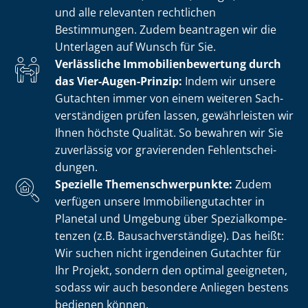
und alle relevanten rechtlichen
Bestimmungen. Zudem beantragen wir die
Unterlagen auf Wunsch für Sie.
Verlässliche Im­mo­bi­li­en­be­wer­tung durch
das Vier-Augen-Prinzip:
Indem wir unsere
Gutachten immer von einem weiteren Sach­
ver­stän­di­gen prüfen lassen, gewährleisten wir
Ihnen höchste Qualität. So bewahren wir Sie
zuverlässig vor gravierenden Fehl­ent­schei­
dun­gen.
Spezielle The­men­schwer­punk­te:
Zudem
verfügen unsere Im­mo­bi­li­en­gut­ach­ter in
Planetal und Umgebung über Spe­zi­al­kom­pe­
ten­zen (z.B. Bau­sach­ver­stän­di­ge). Das heißt:
Wir suchen nicht irgendeinen Gutachter für
Ihr Projekt, sondern den optimal geeigneten,
sodass wir auch besondere Anliegen bestens
bedienen können.