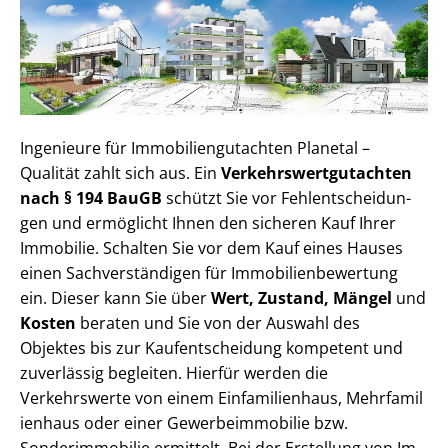
Ingenieure für Im­mo­bi­li­en­gut­ach­ten Planetal –
Qualität zahlt sich aus. Ein
Ver­kehrs­wert­gut­ach­ten
nach § 194 BauGB
schützt Sie vor Fehl­ent­schei­dun­
gen und ermöglicht Ihnen den sicheren Kauf Ihrer
Immobilie. Schalten Sie vor dem Kauf eines Hauses
einen Sach­ver­stän­di­gen für Im­mo­bi­li­en­be­wer­tung
ein. Dieser kann Sie über
Wert, Zustand, Mängel
und
Kosten
beraten und Sie von der Auswahl des
Objektes bis zur Kauf­ent­schei­dung kompetent und
zuverlässig begleiten. Hierfür werden die
Verkehrswerte von einem Einfamilienhaus, Mehr­fa­mi­l
i­en­haus oder einer Ge­wer­be­im­mo­bi­lie bzw.