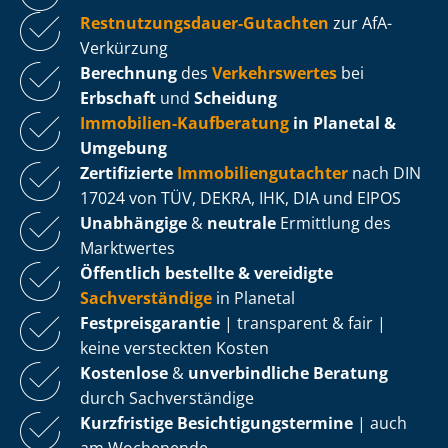
Rest­nut­zungs­dau­er-Gutachten
zur AfA-
Verkürzung
Berechnung
des
Verkehrswertes
bei
Erbschaft
und
Scheidung
Immobilien-Kaufberatung
in Planetal &
Umgebung
Zertifizierte
Im­mo­bi­li­en­gut­ach­ter
nach DIN
17024 von TÜV, DEKRA, IHK, DIA und EIPOS
Unabhängige
&
neutrale
Ermittlung des
Marktwertes
Öffentlich bestellte & vereidigte
Sachverständige
in Planetal
Fest­preis­ga­ran­tie
| transparent & fair |
keine versteckten Kosten
Kostenlose
&
unverbindliche Beratung
durch Sachverständige
Kurzfristige Be­sich­ti­gungs­ter­mi­ne
| auch
am Wochenende