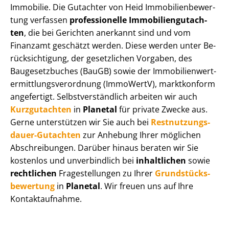
Immobilie. Die Gutachter von Heid Im­mo­bi­li­en­be­wer­
tung verfassen
professionelle Im­mo­bi­li­en­gut­ach­
ten
, die bei Gerichten anerkannt sind und vom
Finanzamt geschätzt werden. Diese werden unter Be­
rück­sich­ti­gung, der gesetzlichen Vorgaben, des
Baugesetzbuches (BauGB) sowie der Im­mo­bi­li­en­wert­
ermitt­lungs­ver­ord­nung (ImmoWertV), marktkonform
angefertigt. Selbst­ver­ständ­lich arbeiten wir auch
Kurzgutachten
in
Planetal
für private Zwecke aus.
Gerne unterstützen wir Sie auch bei
Rest­nut­zungs­
dau­er-Gutachten
zur Anhebung Ihrer möglichen
Abschreibungen. Darüber hinaus beraten wir Sie
kostenlos und unverbindlich bei
inhaltlichen
sowie
rechtlichen
Fragestellungen zu Ihrer
Grund­stücks­
be­wer­tung
in
Planetal
. Wir freuen uns auf Ihre
Kontaktaufnahme.