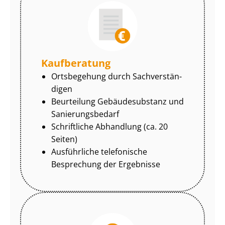
Kaufberatung
Ortsbegehung durch Sach­ver­stän­
di­gen
Beurteilung Gebäudesubstanz und
Sa­nie­rungs­be­darf
Schriftliche Abhandlung (ca. 20
Seiten)
Ausführliche telefonische
Besprechung der Ergebnisse