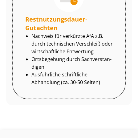
Rest­nut­zungs­dau­er-
Gutachten
Nachweis für verkürzte AfA z.B.
durch technischen Verschleiß oder
wirtschaftliche Entwertung.
Ortsbegehung durch Sach­ver­stän­
di­gen.
Ausführliche schriftliche
Abhandlung (ca. 30-50 Seiten)