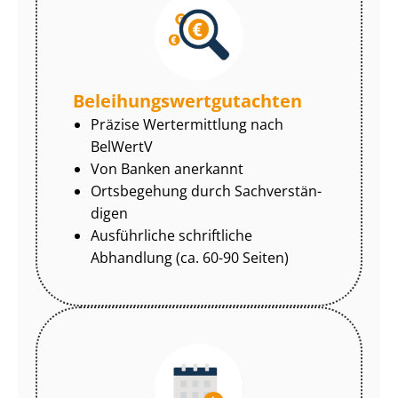
Be­lei­hungs­wert­gut­ach­ten
Präzise Wertermittlung nach
BelWertV
Von Banken anerkannt
Ortsbegehung durch Sach­ver­stän­
di­gen
Ausführliche schriftliche
Abhandlung (ca. 60-90 Seiten)