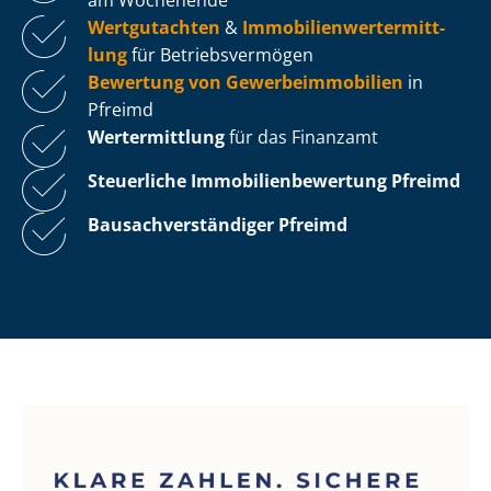
Wertgutachten
&
Im­mo­bi­li­en­wert­ermitt­
lung
für Be­triebs­ver­mö­gen
Bewertung von Ge­wer­be­im­mo­bi­li­en
in
Pfreimd
Wertermittlung
für das Finanzamt
Steuerliche Im­mo­bi­li­en­be­wer­tung
Pfreimd
Bau­sach­ver­stän­di­ger Pfreimd