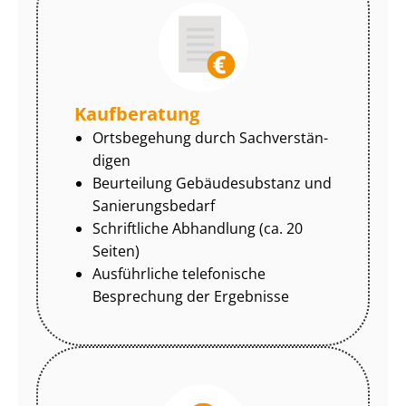
Kaufberatung
Ortsbegehung durch Sach­ver­stän­
di­gen
Beurteilung Gebäudesubstanz und
Sa­nie­rungs­be­darf
Schriftliche Abhandlung (ca. 20
Seiten)
Ausführliche telefonische
Besprechung der Ergebnisse