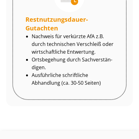
Rest­nut­zungs­dau­er-
Gutachten
Nachweis für verkürzte AfA z.B.
durch technischen Verschleiß oder
wirtschaftliche Entwertung.
Ortsbegehung durch Sach­ver­stän­
di­gen.
Ausführliche schriftliche
Abhandlung (ca. 30-50 Seiten)