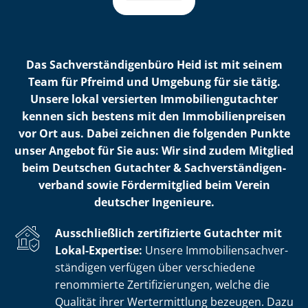
Das Sach­ver­stän­di­gen­bü­ro Heid ist mit seinem
Team für Pfreimd und Umgebung für sie tätig.
Unsere lokal versierten Im­mo­bi­li­en­gut­ach­ter
kennen sich bestens mit den Im­mo­bi­li­en­prei­sen
vor Ort aus. Dabei zeichnen die folgenden Punkte
unser Angebot für Sie aus: Wir sind zudem Mitglied
beim Deutschen Gutachter & Sach­ver­stän­di­gen­
ver­band sowie Fördermitglied beim Verein
deutscher Ingenieure.
Ausschließlich zertifizierte Gutachter mit
Lokal-Expertise:
Unsere Im­mo­bi­li­en­sach­ver­
stän­di­gen verfügen über verschiedene
renommierte Zer­ti­fi­zie­run­gen, welche die
Qualität ihrer Wertermittlung bezeugen. Dazu