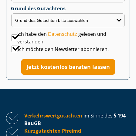
Grund des Gutachtens
Ich habe den
Datenschutz
gelesen und
verstanden.
Ich möchte den Newsletter abonnieren.
Jetzt kostenlos beraten lassen
Ver­kehrs­wert­gut­ach­ten
im Sinne des
§ 194
BauGB
Kurzgutachten Pfreimd