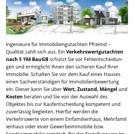
Ingenieure für Im­mo­bi­li­en­gut­ach­ten Pfreimd –
Qualität zahlt sich aus. Ein
Ver­kehrs­wert­gut­ach­ten
nach § 194 BauGB
schützt Sie vor Fehl­ent­schei­dun­
gen und ermöglicht Ihnen den sicheren Kauf Ihrer
Immobilie. Schalten Sie vor dem Kauf eines Hauses
einen Sach­ver­stän­di­gen für Im­mo­bi­li­en­be­wer­tung
ein. Dieser kann Sie über
Wert, Zustand, Mängel
und
Kosten
beraten und Sie von der Auswahl des
Objektes bis zur Kauf­ent­schei­dung kompetent und
zuverlässig begleiten. Hierfür werden die
Verkehrswerte von einem Einfamilienhaus, Mehr­fa­mi­l
i­en­haus oder einer Ge­wer­be­im­mo­bi­lie bzw.