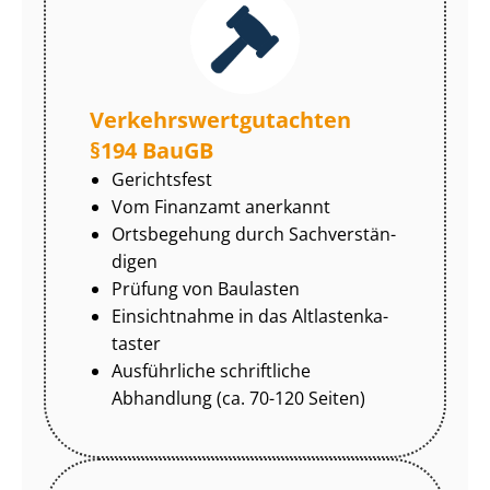
Ver­kehrs­wert­gut­ach­ten
§194 BauGB
Gerichtsfest
Vom Finanzamt anerkannt
Ortsbegehung durch Sach­ver­stän­
di­gen
Prüfung von Baulasten
Einsichtnahme in das Alt­las­ten­ka­
tas­ter
Ausführliche schriftliche
Abhandlung (ca. 70-120 Seiten)