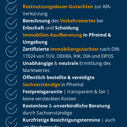
Rest­nut­zungs­dau­er-Gutachten
zur AfA-
Verkürzung
Berechnung
des
Verkehrswertes
bei
Erbschaft
und
Scheidung
Immobilien-Kaufberatung
in Pfreimd &
Umgebung
Zertifizierte
Im­mo­bi­li­en­gut­ach­ter
nach DIN
17024 von TÜV, DEKRA, IHK, DIA und EIPOS
Unabhängige
&
neutrale
Ermittlung des
Marktwertes
Öffentlich bestellte & vereidigte
Sachverständige
in Pfreimd
Fest­preis­ga­ran­tie
| transparent & fair |
keine versteckten Kosten
Kostenlose
&
unverbindliche Beratung
durch Sachverständige
Kurzfristige Be­sich­ti­gungs­ter­mi­ne
| auch
am Wochenende