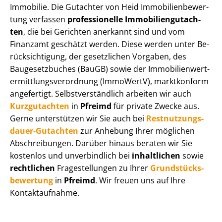
Immobilie. Die Gutachter von Heid Im­mo­bi­li­en­be­wer­
tung verfassen
professionelle Im­mo­bi­li­en­gut­ach­
ten
, die bei Gerichten anerkannt sind und vom
Finanzamt geschätzt werden. Diese werden unter Be­
rück­sich­ti­gung, der gesetzlichen Vorgaben, des
Baugesetzbuches (BauGB) sowie der Im­mo­bi­li­en­wert­
ermitt­lungs­ver­ord­nung (ImmoWertV), marktkonform
angefertigt. Selbst­ver­ständ­lich arbeiten wir auch
Kurzgutachten
in
Pfreimd
für private Zwecke aus.
Gerne unterstützen wir Sie auch bei
Rest­nut­zungs­
dau­er-Gutachten
zur Anhebung Ihrer möglichen
Abschreibungen. Darüber hinaus beraten wir Sie
kostenlos und unverbindlich bei
inhaltlichen
sowie
rechtlichen
Fragestellungen zu Ihrer
Grund­stücks­
be­wer­tung
in
Pfreimd
. Wir freuen uns auf Ihre
Kontaktaufnahme.