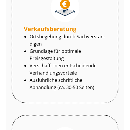
Ver­kaufs­be­ra­tung
Ortsbegehung durch Sach­ver­stän­
di­gen
Grundlage für optimale
Preisgestaltung
Verschafft Inen entscheidende
Ver­hand­lungs­vor­tei­le
Ausführliche schriftliche
Abhandlung (ca. 30-50 Seiten)