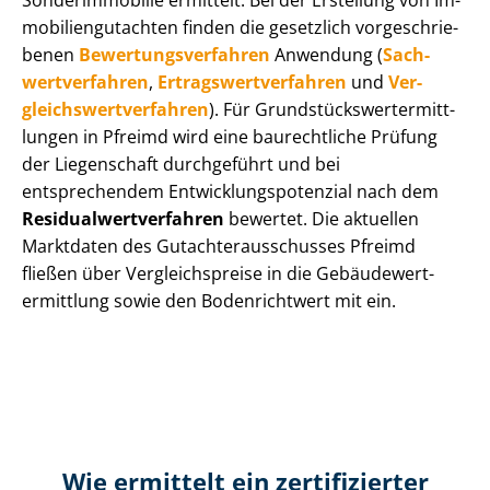
Sonderimmobilie ermittelt. Bei der Erstellung von Im­
mo­bi­li­en­gut­ach­ten finden die gesetzlich vor­ge­schrie­
be­nen
Be­wer­tungs­ver­fah­ren
Anwendung (
Sach­
wert­ver­fah­ren
,
Er­trags­wert­ver­fah­ren
und
Ver­
gleichs­wert­ver­fah­ren
). Für Grund­stücks­wert­ermitt­
lun­gen in Pfreimd wird eine baurechtliche Prüfung
der Liegenschaft durchgeführt und bei
entsprechendem Ent­wick­lungs­po­ten­zi­al nach dem
Re­si­du­al­wert­ver­fah­ren
bewertet. Die aktuellen
Marktdaten des Gut­ach­ter­aus­schus­ses Pfreimd
fließen über Ver­gleichs­prei­se in die Ge­bäu­de­wert­
ermitt­lung sowie den Bodenrichtwert mit ein.
Wie ermittelt ein zertifizierter