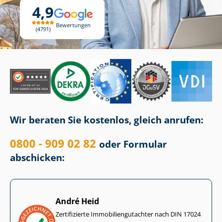
4,9
Bewertungen
4791
Wir beraten Sie kostenlos, gleich anrufen:
0800 - 909 02 82
oder Formular
abschicken:
André Heid
Zertifizierte Im­mo­bi­li­en­gut­ach­ter nach DIN 17024