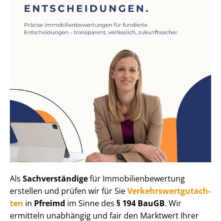
Als
Sachverständige
für Im­mo­bi­li­en­be­wer­tung
erstellen und prüfen wir für Sie
Ver­kehrs­wert­gut­ach­
ten
in
Pfreimd
im Sinne des
§ 194 BauGB
. Wir
ermitteln unabhängig und fair den Marktwert Ihrer