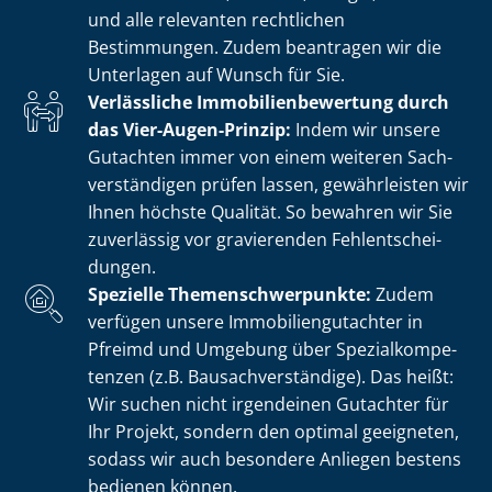
und alle relevanten rechtlichen
Bestimmungen. Zudem beantragen wir die
Unterlagen auf Wunsch für Sie.
Verlässliche Im­mo­bi­li­en­be­wer­tung durch
das Vier-Augen-Prinzip:
Indem wir unsere
Gutachten immer von einem weiteren Sach­
ver­stän­di­gen prüfen lassen, gewährleisten wir
Ihnen höchste Qualität. So bewahren wir Sie
zuverlässig vor gravierenden Fehl­ent­schei­
dun­gen.
Spezielle The­men­schwer­punk­te:
Zudem
verfügen unsere Im­mo­bi­li­en­gut­ach­ter in
Pfreimd und Umgebung über Spe­zi­al­kom­pe­
ten­zen (z.B. Bau­sach­ver­stän­di­ge). Das heißt:
Wir suchen nicht irgendeinen Gutachter für
Ihr Projekt, sondern den optimal geeigneten,
sodass wir auch besondere Anliegen bestens
bedienen können.