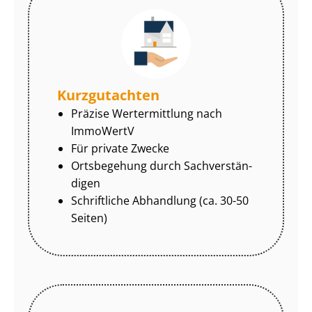
Kurzgutachten
Präzise Wertermittlung nach
ImmoWertV
Für private Zwecke
Ortsbegehung durch Sach­ver­stän­
di­gen
Schriftliche Abhandlung (ca. 30-50
Seiten)