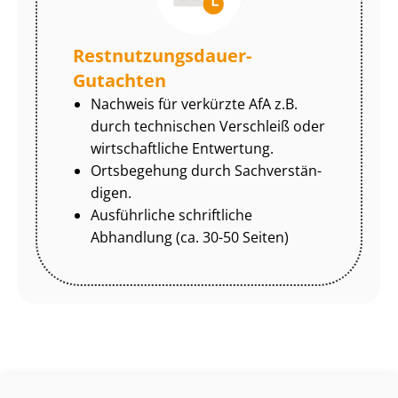
Rest­nut­zungs­dau­er-
Gutachten
Nachweis für verkürzte AfA z.B.
durch technischen Verschleiß oder
wirtschaftliche Entwertung.
Ortsbegehung durch Sach­ver­stän­
di­gen.
Ausführliche schriftliche
Abhandlung (ca. 30-50 Seiten)