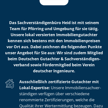
Das Sach­ver­stän­di­gen­bü­ro Heid ist mit seinem
Team für Pförring und Umgebung für sie tätig.
Unsere lokal versierten Im­mo­bi­li­en­gut­ach­ter
kennen sich bestens mit den Im­mo­bi­li­en­prei­sen
vor Ort aus. Dabei zeichnen die folgenden Punkte
unser Angebot für Sie aus: Wir sind zudem Mitglied
beim Deutschen Gutachter & Sach­ver­stän­di­gen­
ver­band sowie Fördermitglied beim Verein
deutscher Ingenieure.
Ausschließlich zertifizierte Gutachter mit
Lokal-Expertise:
Unsere Im­mo­bi­li­en­sach­ver­
stän­di­gen verfügen über verschiedene
renommierte Zer­ti­fi­zie­run­gen, welche die
Qualität ihrer Wertermittlung bezeugen. Dazu