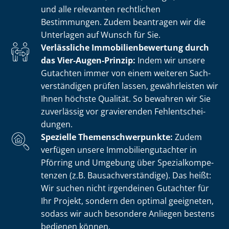
und alle relevanten rechtlichen
Bestimmungen. Zudem beantragen wir die
Unterlagen auf Wunsch für Sie.
Verlässliche Im­mo­bi­li­en­be­wer­tung durch
das Vier-Augen-Prinzip:
Indem wir unsere
Gutachten immer von einem weiteren Sach­
ver­stän­di­gen prüfen lassen, gewährleisten wir
Ihnen höchste Qualität. So bewahren wir Sie
zuverlässig vor gravierenden Fehl­ent­schei­
dun­gen.
Spezielle The­men­schwer­punk­te:
Zudem
verfügen unsere Im­mo­bi­li­en­gut­ach­ter in
Pförring und Umgebung über Spe­zi­al­kom­pe­
ten­zen (z.B. Bau­sach­ver­stän­di­ge). Das heißt:
Wir suchen nicht irgendeinen Gutachter für
Ihr Projekt, sondern den optimal geeigneten,
sodass wir auch besondere Anliegen bestens
bedienen können.