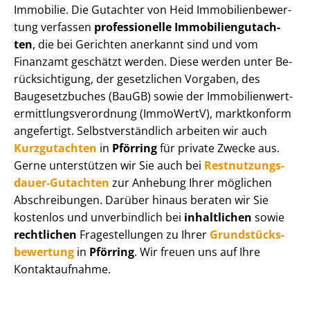
Immobilie. Die Gutachter von Heid Im­mo­bi­li­en­be­wer­
tung verfassen
professionelle Im­mo­bi­li­en­gut­ach­
ten
, die bei Gerichten anerkannt sind und vom
Finanzamt geschätzt werden. Diese werden unter Be­
rück­sich­ti­gung, der gesetzlichen Vorgaben, des
Baugesetzbuches (BauGB) sowie der Im­mo­bi­li­en­wert­
ermitt­lungs­ver­ord­nung (ImmoWertV), marktkonform
angefertigt. Selbst­ver­ständ­lich arbeiten wir auch
Kurzgutachten
in
Pförring
für private Zwecke aus.
Gerne unterstützen wir Sie auch bei
Rest­nut­zungs­
dau­er-Gutachten
zur Anhebung Ihrer möglichen
Abschreibungen. Darüber hinaus beraten wir Sie
kostenlos und unverbindlich bei
inhaltlichen
sowie
rechtlichen
Fragestellungen zu Ihrer
Grund­stücks­
be­wer­tung
in
Pförring
. Wir freuen uns auf Ihre
Kontaktaufnahme.