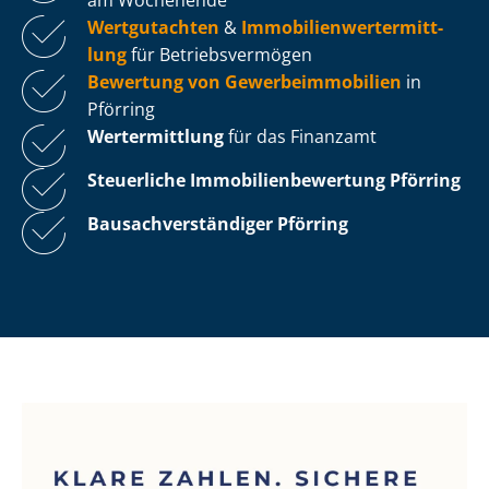
Wertgutachten
&
Im­mo­bi­li­en­wert­ermitt­
lung
für Be­triebs­ver­mö­gen
Bewertung von Ge­wer­be­im­mo­bi­li­en
in
Pförring
Wertermittlung
für das Finanzamt
Steuerliche Im­mo­bi­li­en­be­wer­tung
Pförring
Bau­sach­ver­stän­di­ger Pförring