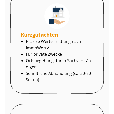
Kurzgutachten
Präzise Wertermittlung nach
ImmoWertV
Für private Zwecke
Ortsbegehung durch Sach­ver­stän­
di­gen
Schriftliche Abhandlung (ca. 30-50
Seiten)