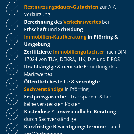
Rest­nut­zungs­dau­er-Gutachten
zur AfA-
Verkürzung
Berechnung
des
Verkehrswertes
bei
Erbschaft
und
Scheidung
Immobilien-Kaufberatung
in Pförring &
Umgebung
Zertifizierte
Im­mo­bi­li­en­gut­ach­ter
nach DIN
17024 von TÜV, DEKRA, IHK, DIA und EIPOS
Unabhängige
&
neutrale
Ermittlung des
Marktwertes
Öffentlich bestellte & vereidigte
Sachverständige
in Pförring
Fest­preis­ga­ran­tie
| transparent & fair |
keine versteckten Kosten
Kostenlose
&
unverbindliche Beratung
durch Sachverständige
Kurzfristige Be­sich­ti­gungs­ter­mi­ne
| auch
am Wochenende