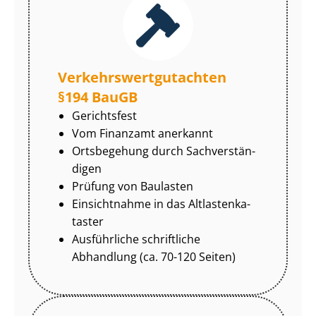
Ver­kehrs­wert­gut­ach­ten
§194 BauGB
Gerichtsfest
Vom Finanzamt anerkannt
Ortsbegehung durch Sach­ver­stän­
di­gen
Prüfung von Baulasten
Einsichtnahme in das Alt­las­ten­ka­
tas­ter
Ausführliche schriftliche
Abhandlung (ca. 70-120 Seiten)