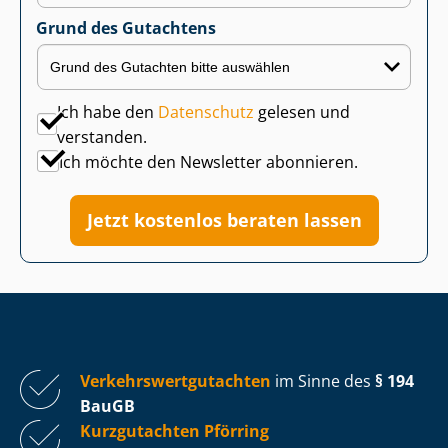
Grund des Gutachtens
Ich habe den
Datenschutz
gelesen und
verstanden.
Ich möchte den Newsletter abonnieren.
Jetzt kostenlos beraten lassen
Ver­kehrs­wert­gut­ach­ten
im Sinne des
§ 194
BauGB
Kurzgutachten Pförring