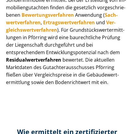
Sonderimmobilie ermittelt. Bei der Erstellung von Im­
mo­bi­li­en­gut­ach­ten finden die gesetzlich vor­ge­schrie­
be­nen
Be­wer­tungs­ver­fah­ren
Anwendung (
Sach­
wert­ver­fah­ren
,
Er­trags­wert­ver­fah­ren
und
Ver­
gleichs­wert­ver­fah­ren
). Für Grund­stücks­wert­ermitt­
lun­gen in Pförring wird eine baurechtliche Prüfung
der Liegenschaft durchgeführt und bei
entsprechendem Ent­wick­lungs­po­ten­zi­al nach dem
Re­si­du­al­wert­ver­fah­ren
bewertet. Die aktuellen
Marktdaten des Gut­ach­ter­aus­schus­ses Pförring
fließen über Ver­gleichs­prei­se in die Ge­bäu­de­wert­
ermitt­lung sowie den Bodenrichtwert mit ein.
Wie ermittelt ein zertifizierter