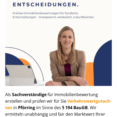
Als
Sachverständige
für Im­mo­bi­li­en­be­wer­tung
erstellen und prüfen wir für Sie
Ver­kehrs­wert­gut­ach­
ten
in
Pförring
im Sinne des
§ 194 BauGB
. Wir
ermitteln unabhängig und fair den Marktwert Ihrer