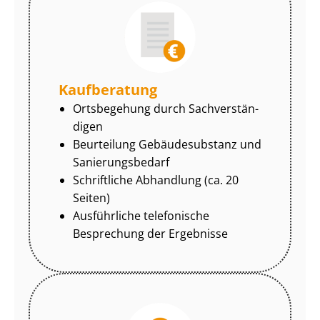
Kaufberatung
Ortsbegehung durch Sach­ver­stän­
di­gen
Beurteilung Gebäudesubstanz und
Sa­nie­rungs­be­darf
Schriftliche Abhandlung (ca. 20
Seiten)
Ausführliche telefonische
Besprechung der Ergebnisse