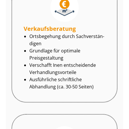
Ver­kaufs­be­ra­tung
Ortsbegehung durch Sach­ver­stän­
di­gen
Grundlage für optimale
Preisgestaltung
Verschafft Inen entscheidende
Ver­hand­lungs­vor­tei­le
Ausführliche schriftliche
Abhandlung (ca. 30-50 Seiten)