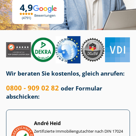
4,9
Bewertungen
4791
Wir beraten Sie kostenlos, gleich anrufen:
0800 - 909 02 82
oder Formular
abschicken:
André Heid
Zertifizierte Im­mo­bi­li­en­gut­ach­ter nach DIN 17024