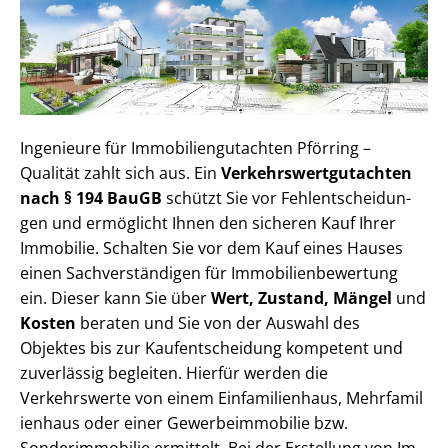
Ingenieure für Im­mo­bi­li­en­gut­ach­ten Pförring –
Qualität zahlt sich aus. Ein
Ver­kehrs­wert­gut­ach­ten
nach § 194 BauGB
schützt Sie vor Fehl­ent­schei­dun­
gen und ermöglicht Ihnen den sicheren Kauf Ihrer
Immobilie. Schalten Sie vor dem Kauf eines Hauses
einen Sach­ver­stän­di­gen für Im­mo­bi­li­en­be­wer­tung
ein. Dieser kann Sie über
Wert, Zustand, Mängel
und
Kosten
beraten und Sie von der Auswahl des
Objektes bis zur Kauf­ent­schei­dung kompetent und
zuverlässig begleiten. Hierfür werden die
Verkehrswerte von einem Einfamilienhaus, Mehr­fa­mi­l
i­en­haus oder einer Ge­wer­be­im­mo­bi­lie bzw.