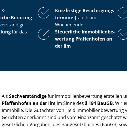
e
&
Kurzfristige Be­sich­ti­gungs­
iche Beratung
ter­mi­ne
| auch am
verständige
Wochenende
tlung
für das
Steuerliche Im­mo­bi­li­en­be­
wer­tung
Pfaffenhofen an
der Ilm
Als
Sachverständige
für Im­mo­bi­li­en­be­wer­tung erstellen
Pfaffenhofen an der Ilm
im Sinne des
§ 194 BauGB
. Wir 
Immobilie. Die Gutachter von Heid Im­mo­bi­li­en­be­wer­tung
Gerichten anerkannt sind und vom Finanzamt geschätzt werd
gesetzlichen Vorgaben, des Baugesetzbuches (BauGB) sowie de