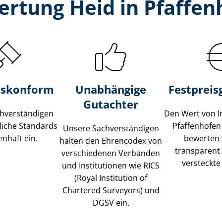
rtung Heid in Pfaffen
s­konform
Unabhängige
Festpreis​
Gutachter
­ver­stän­di­gen
Den Wert von I
liche Standards
Pfaffenhofen
Unsere Sach­ver­stän­di­gen
nhaft ein.
bewerten w
halten den Ehrencodex von
transparent
verschiedenen Verbänden
versteckte
und Institutionen wie RICS
(Royal Institution of
Chartered Surveyors) und
DGSV ein.