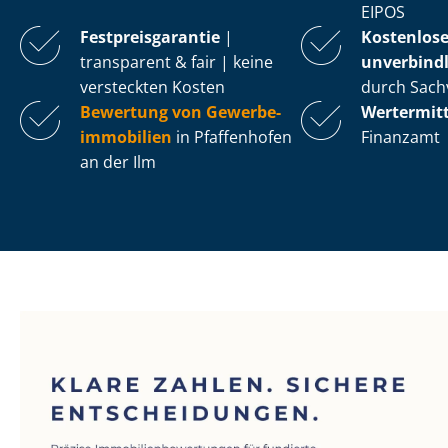
EIPOS
Fest­preis­ga­ran­tie
|
Kostenlos
transparent & fair | keine
unverbindl
versteckten Kosten
durch Sach
Bewertung von Ge­wer­be­
Wertermit
im­mo­bi­li­en
in Pfaffenhofen
Finanzamt
an der Ilm