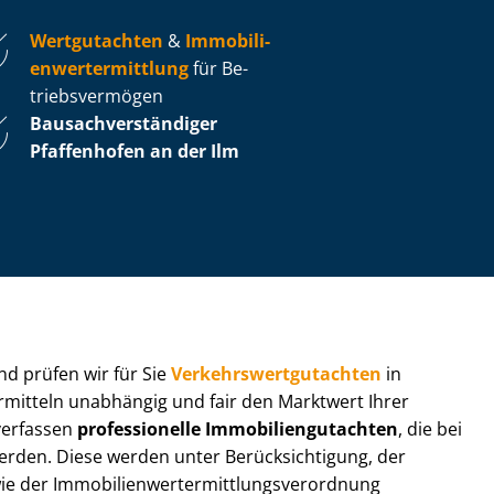
Wertgutachten
&
Im­mo­bi­li­
en­wert­ermitt­lung
für Be­
triebs­ver­mö­gen
Bau­sach­ver­stän­di­ger
Pfaffenhofen an der Ilm
 und prüfen wir für Sie
Ver­kehrs­wert­gut­ach­ten
in
ermitteln unabhängig und fair den Marktwert Ihrer
 verfassen
professionelle Im­mo­bi­li­en­gut­ach­ten
, die bei
en. Diese werden unter Be­rück­sich­ti­gung, der
r Im­mo­bi­li­en­wert­ermitt­lungs­ver­ord­nung