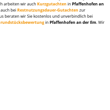
ch arbeiten wir auch
Kurzgutachten
in
Pfaffenhofen an
e auch bei
Rest­nut­zungs­dau­er-Gutachten
zur
 beraten wir Sie kostenlos und unverbindlich bei
rund­stücks­be­wer­tung
in
Pfaffenhofen an der Ilm
. Wir