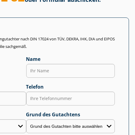
li­en­gut­ach­ter nach DIN 17024 von TÜV, DEKRA, IHK, DIA und EIPOS
lie sachgemäß.
Name
Telefon
Grund des Gutachtens