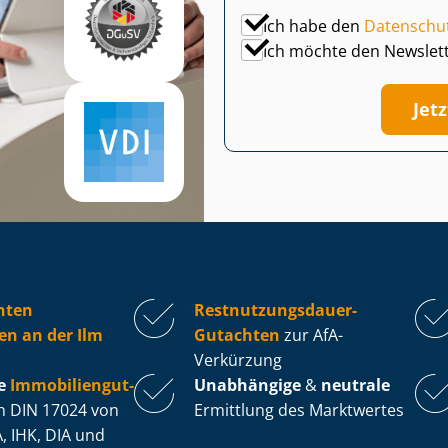
Ich habe den
Datenschu
Ich möchte den Newslet
Jet
hten
Rest­nut­zungs­dau­er-
en an der Ilm
Gutachten
zur AfA-
Verkürzung
e
Im­mo­bi­li­en­gut­
Unabhängige
&
neutrale
 DIN 17024 von
Ermittlung des Marktwertes
, IHK, DIA und