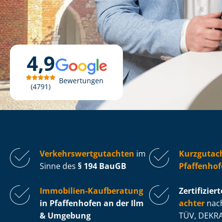
4,9
Bewertungen
4791
Ver­kehrs­wert­gut­ach­ten
im
Kurzgutac
Sinne des
§ 194 BauGB
Pfaffenhof
Immobilien-Kaufberatung
Zertifiziert
in Pfaffenhofen an der Ilm
ach­ter
nach
& Umgebung
TÜV, DEKRA