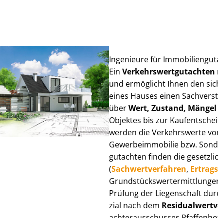
Ingenieure für Im­mo­bi­li­en­gu
Ein
Ver­kehrs­wert­gut­ach­te
und ermöglicht Ihnen den sic
eines Hauses einen Sach­ver­stän
über
Wert, Zustand, Mängel
Objektes bis zur Kauf­ent­sch
werden die Verkehrswerte von 
Ge­wer­be­im­mo­bi­lie bzw. Son
gut­ach­ten finden die gesetzli
(
Sach­wert­ver­fah­ren
,
Er­trags
Grund­stücks­wert­ermitt­lun­g
Prüfung der Liegenschaft dur
zi­al nach dem
Re­si­du­al­wert­
ach­ter­aus­schus­ses Pfaffenho