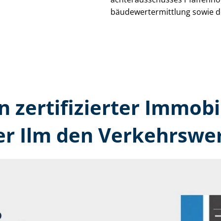
bäu­de­wert­ermitt­lung sowie 
n zertifizierter Immobi
er Ilm den Verkehrswer