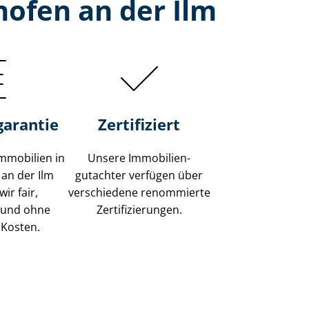
hofen an der Ilm
garantie
Zertifiziert
mmobilien in
Unsere Immobilien­
 an der Ilm
gutachter verfügen über
ir fair,
verschiedene renommierte
 und ohne
Zer­ti­fi­zie­run­gen.
 Kosten.