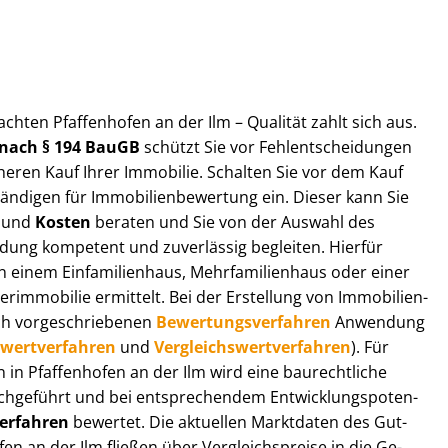
t­ach­ten Pfaffenhofen an der Ilm – Qualität zahlt sich aus.
n nach § 194 BauGB
schützt Sie vor Fehl­ent­schei­dun­gen
heren Kauf Ihrer Immobilie. Schalten Sie vor dem Kauf
­di­gen für Im­mo­bi­li­en­be­wer­tung ein. Dieser kann Sie
und
Kosten
beraten und Sie von der Auswahl des
ei­dung kompetent und zuverlässig begleiten. Hierfür
einem Einfamilienhaus, Mehr­fa­mi­li­en­haus oder einer
derimmobilie ermittelt. Bei der Erstellung von Im­mo­bi­li­en­
ch vor­ge­schrie­be­nen
Be­wer­tungs­ver­fah­ren
Anwendung
­wert­ver­fah­ren
und
Ver­gleichs­wert­ver­fah­ren
). Für
en in Pfaffenhofen an der Ilm wird eine baurechtliche
chgeführt und bei entsprechendem Ent­wick­lungs­po­ten­
ver­fah­ren
bewertet. Die aktuellen Marktdaten des Gut­
fen an der Ilm fließen über Ver­gleichs­prei­se in die Ge­