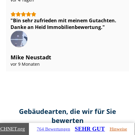
Bin sehr zufrieden mit meinem Gutachten.
Danke an Heid Im­mo­bi­li­en­be­wer­tung.
Mike Neustadt
vor 9 Monaten
Gebäudearten, die wir für Sie
bewerten
SEHR GUT
ICHNET
.org
764 Bewertungen
Hinweise