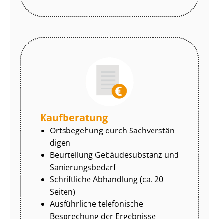
Kaufberatung
Ortsbegehung durch Sach­ver­stän­
di­gen
Beurteilung Gebäudesubstanz und
Sa­nie­rungs­be­darf
Schriftliche Abhandlung (ca. 20
Seiten)
Ausführliche telefonische
Besprechung der Ergebnisse