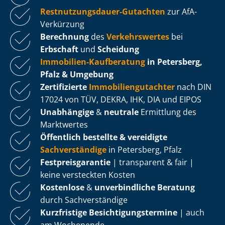
Rest­nut­zungs­dau­er-Gutachten
zur AfA-
Verkürzung
Berechnung
des
Verkehrswertes
bei
Erbschaft
und
Scheidung
Immobilien-Kaufberatung
in Petersberg,
Pfalz & Umgebung
Zertifizierte
Im­mo­bi­li­en­gut­ach­ter
nach DIN
17024 von TÜV, DEKRA, IHK, DIA und EIPOS
Unabhängige
&
neutrale
Ermittlung des
Marktwertes
Öffentlich bestellte & vereidigte
Sachverständige
in Petersberg, Pfalz
Fest­preis­ga­ran­tie
| transparent & fair |
keine versteckten Kosten
Kostenlose
&
unverbindliche Beratung
durch Sachverständige
Kurzfristige Be­sich­ti­gungs­ter­mi­ne
| auch
am Wochenende