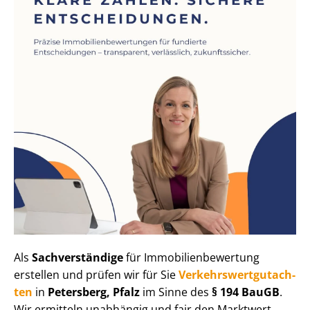
Als
Sachverständige
für Im­mo­bi­li­en­be­wer­tung
erstellen und prüfen wir für Sie
Ver­kehrs­wert­gut­ach­
ten
in
Petersberg, Pfalz
im Sinne des
§ 194 BauGB
.
Wir ermitteln unabhängig und fair den Marktwert