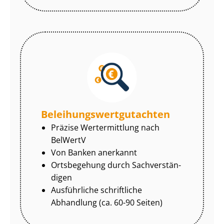
Be­lei­hungs­wert­gut­ach­ten
Präzise Wertermittlung nach
BelWertV
Von Banken anerkannt
Ortsbegehung durch Sach­ver­stän­
di­gen
Ausführliche schriftliche
Abhandlung (ca. 60-90 Seiten)