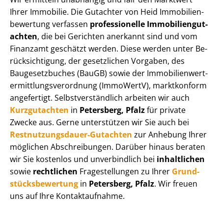
Ihrer Immobilie. Die Gutachter von Heid Im­mo­bi­li­en­
be­wer­tung verfassen
professionelle Im­mo­bi­li­en­gut­
ach­ten
, die bei Gerichten anerkannt sind und vom
Finanzamt geschätzt werden. Diese werden unter Be­
rück­sich­ti­gung, der gesetzlichen Vorgaben, des
Baugesetzbuches (BauGB) sowie der Im­mo­bi­li­en­wert­
ermitt­lungs­ver­ord­nung (ImmoWertV), marktkonform
angefertigt. Selbst­ver­ständ­lich arbeiten wir auch
Kurzgutachten
in
Petersberg, Pfalz
für private
Zwecke aus. Gerne unterstützen wir Sie auch bei
Rest­nut­zungs­dau­er-Gutachten
zur Anhebung Ihrer
möglichen Abschreibungen. Darüber hinaus beraten
wir Sie kostenlos und unverbindlich bei
inhaltlichen
sowie
rechtlichen
Fragestellungen zu Ihrer
Grund­
stücks­be­wer­tung
in
Petersberg, Pfalz
. Wir freuen
uns auf Ihre Kontaktaufnahme.