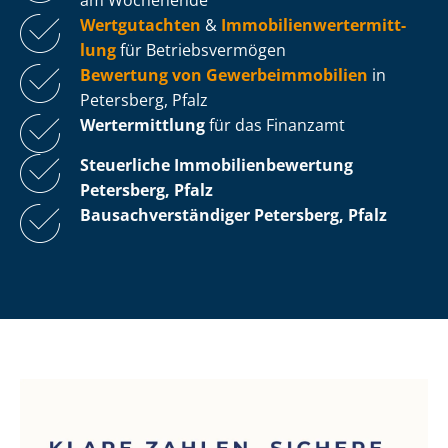
Wertgutachten
&
Im­mo­bi­li­en­wert­ermitt­
lung
für Be­triebs­ver­mö­gen
Bewertung von Ge­wer­be­im­mo­bi­li­en
in
Petersberg, Pfalz
Wertermittlung
für das Finanzamt
Steuerliche Im­mo­bi­li­en­be­wer­tung
Petersberg, Pfalz
Bau­sach­ver­stän­di­ger Petersberg, Pfalz