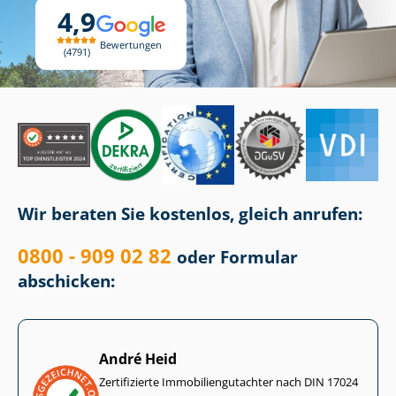
4,9
Bewertungen
4791
Wir beraten Sie kostenlos, gleich anrufen:
0800 - 909 02 82
oder Formular
abschicken:
André Heid
Zertifizierte Im­mo­bi­li­en­gut­ach­ter nach DIN 17024