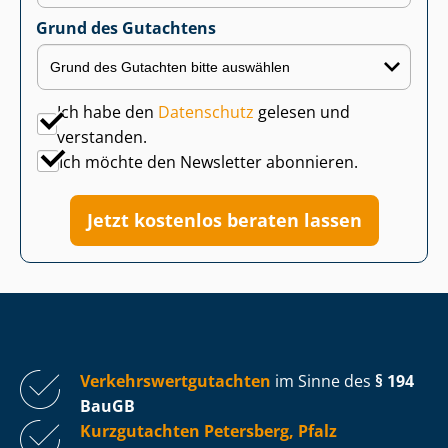
Grund des Gutachtens
Ich habe den
Datenschutz
gelesen und
verstanden.
Ich möchte den Newsletter abonnieren.
Jetzt kostenlos beraten lassen
Ver­kehrs­wert­gut­ach­ten
im Sinne des
§ 194
BauGB
Kurzgutachten Petersberg, Pfalz