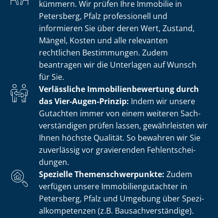
kümmern. Wir prüfen Ihre Immobilie in
Petersberg, Pfalz professionell und
informieren Sie über deren Wert, Zustand,
Mängel, Kosten und alle relevanten
rechtlichen Bestimmungen. Zudem
beantragen wir die Unterlagen auf Wunsch
für Sie.
Verlässliche Im­mo­bi­li­en­be­wer­tung durch
das Vier-Augen-Prinzip:
Indem wir unsere
Gutachten immer von einem weiteren Sach­
ver­stän­di­gen prüfen lassen, gewährleisten wir
Ihnen höchste Qualität. So bewahren wir Sie
zuverlässig vor gravierenden Fehl­ent­schei­
dun­gen.
Spezielle The­men­schwer­punk­te:
Zudem
verfügen unsere Im­mo­bi­li­en­gut­ach­ter in
Petersberg, Pfalz und Umgebung über Spe­zi­
al­kom­pe­ten­zen (z.B. Bau­sach­ver­stän­di­ge).