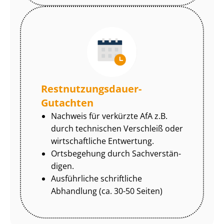
Rest­nut­zungs­dau­er-
Gutachten
Nachweis für verkürzte AfA z.B.
durch technischen Verschleiß oder
wirtschaftliche Entwertung.
Ortsbegehung durch Sach­ver­stän­
di­gen.
Ausführliche schriftliche
Abhandlung (ca. 30-50 Seiten)