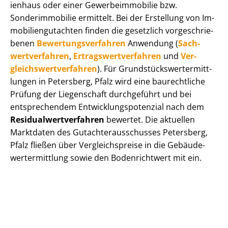
i­en­haus oder einer Ge­wer­be­im­mo­bi­lie bzw.
Sonderimmobilie ermittelt. Bei der Erstellung von Im­
mo­bi­li­en­gut­ach­ten finden die gesetzlich vor­ge­schrie­
be­nen
Be­wer­tungs­ver­fah­ren
Anwendung (
Sach­
wert­ver­fah­ren
,
Er­trags­wert­ver­fah­ren
und
Ver­
gleichs­wert­ver­fah­ren
). Für Grund­stücks­wert­ermitt­
lun­gen in Petersberg, Pfalz wird eine baurechtliche
Prüfung der Liegenschaft durchgeführt und bei
entsprechendem Ent­wick­lungs­po­ten­zi­al nach dem
Re­si­du­al­wert­ver­fah­ren
bewertet. Die aktuellen
Marktdaten des Gut­ach­ter­aus­schus­ses Petersberg,
Pfalz fließen über Ver­gleichs­prei­se in die Ge­bäu­de­
wert­ermitt­lung sowie den Bodenrichtwert mit ein.