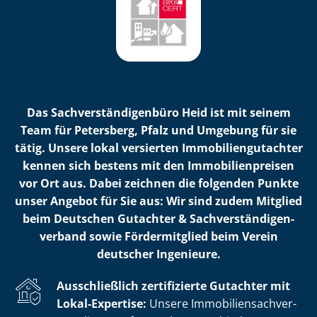
Das Sach­ver­stän­di­gen­bü­ro Heid ist mit seinem
Team für Petersberg, Pfalz und Umgebung für sie
tätig. Unsere lokal versierten Im­mo­bi­li­en­gut­ach­ter
kennen sich bestens mit den Im­mo­bi­li­en­prei­sen
vor Ort aus. Dabei zeichnen die folgenden Punkte
unser Angebot für Sie aus: Wir sind zudem Mitglied
beim Deutschen Gutachter & Sach­ver­stän­di­gen­
ver­band sowie Fördermitglied beim Verein
deutscher Ingenieure.
Ausschließlich zertifizierte Gutachter mit
Lokal-Expertise:
Unsere Im­mo­bi­li­en­sach­ver­