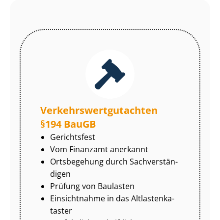
Ver­kehrs­wert­gut­ach­ten
§194 BauGB
Gerichtsfest
Vom Finanzamt anerkannt
Ortsbegehung durch Sach­ver­stän­
di­gen
Prüfung von Baulasten
Einsichtnahme in das Alt­las­ten­ka­
tas­ter