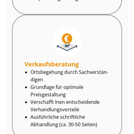
Ver­kaufs­be­ra­tung
Ortsbegehung durch Sach­ver­stän­
di­gen
Grundlage für optimale
Preisgestaltung
Verschafft Inen entscheidende
Ver­hand­lungs­vor­tei­le
Ausführliche schriftliche
Abhandlung (ca. 30-50 Seiten)