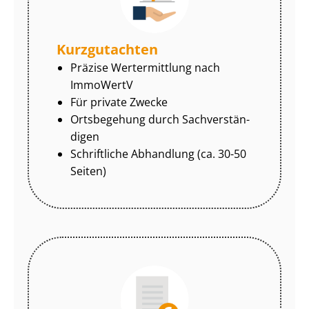
Kurzgutachten
Präzise Wertermittlung nach
ImmoWertV
Für private Zwecke
Ortsbegehung durch Sach­ver­stän­
di­gen
Schriftliche Abhandlung (ca. 30-50
Seiten)