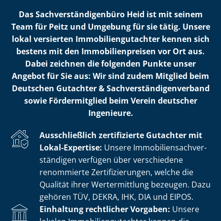
Das Sach­ver­stän­di­gen­bü­ro Heid ist mit seinem
Team für Peitz und Umgebung für sie tätig. Unsere
lokal versierten Im­mo­bi­li­en­gut­ach­ter kennen sich
bestens mit den Im­mo­bi­li­en­prei­sen vor Ort aus.
Dabei zeichnen die folgenden Punkte unser
Angebot für Sie aus: Wir sind zudem Mitglied beim
Deutschen Gutachter & Sach­ver­stän­di­gen­ver­band
sowie Fördermitglied beim Verein deutscher
Ingenieure.
Ausschließlich zertifizierte Gutachter mit
Lokal-Expertise:
Unsere Im­mo­bi­li­en­sach­ver­
stän­di­gen verfügen über verschiedene
renommierte Zer­ti­fi­zie­run­gen, welche die
Qualität ihrer Wertermittlung bezeugen. Dazu
gehören TÜV, DEKRA, IHK, DIA und EIPOS.
Einhaltung rechtlicher Vorgaben:
Unsere