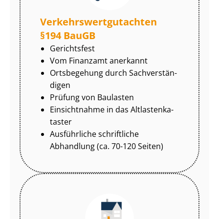
Ver­kehrs­wert­gut­ach­ten
§194 BauGB
Gerichtsfest
Vom Finanzamt anerkannt
Ortsbegehung durch Sach­ver­stän­
di­gen
Prüfung von Baulasten
Einsichtnahme in das Alt­las­ten­ka­
tas­ter
Ausführliche schriftliche
Abhandlung (ca. 70-120 Seiten)