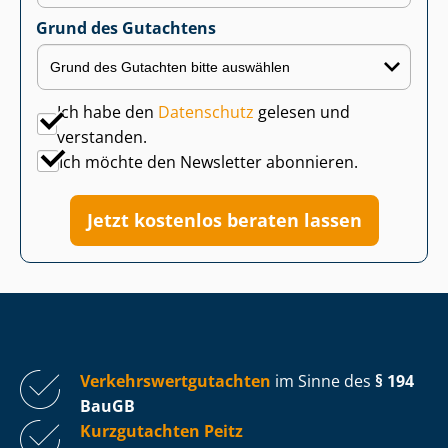
Grund des Gutachtens
Ich habe den
Datenschutz
gelesen und
verstanden.
Ich möchte den Newsletter abonnieren.
Jetzt kostenlos beraten lassen
Ver­kehrs­wert­gut­ach­ten
im Sinne des
§ 194
BauGB
Kurzgutachten Peitz