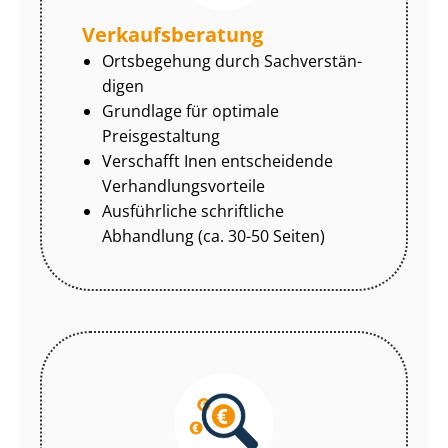
Ver­kaufs­be­ra­tung
Ortsbegehung durch Sach­ver­stän­
di­gen
Grundlage für optimale
Preisgestaltung
Verschafft Inen entscheidende
Ver­hand­lungs­vor­tei­le
Ausführliche schriftliche
Abhandlung (ca. 30-50 Seiten)