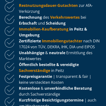
Rest­nut­zungs­dau­er-Gutachten
zur AfA-
Verkürzung
Berechnung
des
Verkehrswertes
bei
Erbschaft
und
Scheidung
Immobilien-Kaufberatung
in Peitz &
Umgebung
Zertifizierte
Im­mo­bi­li­en­gut­ach­ter
nach DIN
17024 von TÜV, DEKRA, IHK, DIA und EIPOS
Unabhängige
&
neutrale
Ermittlung des
Marktwertes
Öffentlich bestellte & vereidigte
Sachverständige
in Peitz
Fest­preis­ga­ran­tie
| transparent & fair |
keine versteckten Kosten
Kostenlose
&
unverbindliche Beratung
durch Sachverständige
Kurzfristige Be­sich­ti­gungs­ter­mi­ne
| auch
am Wochenende