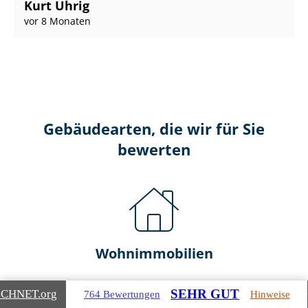
Kurt Uhrig
vor 8 Monaten
Gebäudearten, die wir für Sie
bewerten
Wohnimmobilien
Ein- und Zwei­fa­mi­li­en­häu­ser
SEHR GUT
ICHNET
.org
764 Bewertungen
Hinweise
Doppel- & Reihenhäuser