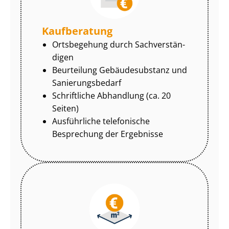
Kaufberatung
Ortsbegehung durch Sach­ver­stän­
di­gen
Beurteilung Gebäudesubstanz und
Sa­nie­rungs­be­darf
Schriftliche Abhandlung (ca. 20
Seiten)
Ausführliche telefonische
Besprechung der Ergebnisse