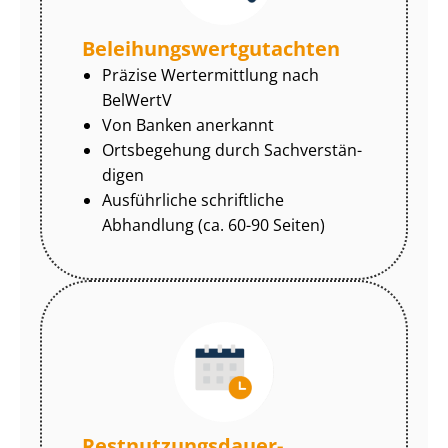
Be­lei­hungs­wert­gut­ach­ten
Präzise Wertermittlung nach
BelWertV
Von Banken anerkannt
Ortsbegehung durch Sach­ver­stän­
di­gen
Ausführliche schriftliche
Abhandlung (ca. 60-90 Seiten)
Rest­nut­zungs­dau­er-