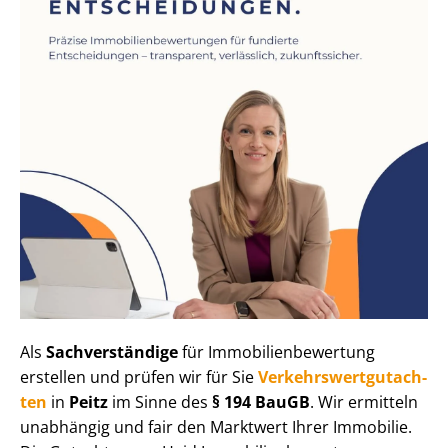
Als
Sachverständige
für Im­mo­bi­li­en­be­wer­tung
erstellen und prüfen wir für Sie
Ver­kehrs­wert­gut­ach­
ten
in
Peitz
im Sinne des
§ 194 BauGB
. Wir ermitteln
unabhängig und fair den Marktwert Ihrer Immobilie.