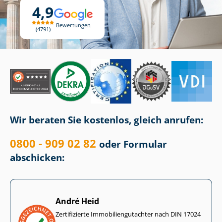
4,9
Bewertungen
4791
Wir beraten Sie kostenlos, gleich anrufen:
0800 - 909 02 82
oder Formular
abschicken:
André Heid
Zertifizierte Im­mo­bi­li­en­gut­ach­ter nach DIN 17024