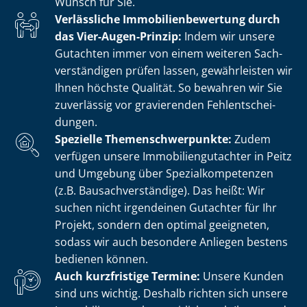
Wunsch für Sie.
Verlässliche Im­mo­bi­li­en­be­wer­tung durch
das Vier-Augen-Prinzip:
Indem wir unsere
Gutachten immer von einem weiteren Sach­
ver­stän­di­gen prüfen lassen, gewährleisten wir
Ihnen höchste Qualität. So bewahren wir Sie
zuverlässig vor gravierenden Fehl­ent­schei­
dun­gen.
Spezielle The­men­schwer­punk­te:
Zudem
verfügen unsere Im­mo­bi­li­en­gut­ach­ter in Peitz
und Umgebung über Spe­zi­al­kom­pe­ten­zen
(z.B. Bau­sach­ver­stän­di­ge). Das heißt: Wir
suchen nicht irgendeinen Gutachter für Ihr
Projekt, sondern den optimal geeigneten,
sodass wir auch besondere Anliegen bestens
bedienen können.
Auch kurzfristige Termine:
Unsere Kunden
sind uns wichtig. Deshalb richten sich unsere