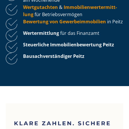
Wertgutachten
&
Im­mo­bi­li­en­wert­ermitt­
lung
für Be­triebs­ver­mö­gen
Bewertung von Ge­wer­be­im­mo­bi­li­en
in Peitz
Wertermittlung
für das Finanzamt
Steuerliche Im­mo­bi­li­en­be­wer­tung
Peitz
Bau­sach­ver­stän­di­ger Peitz