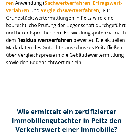
ren
Anwendung (
Sach­wert­ver­fah­ren
,
Er­trags­wert­
ver­fah­ren
und
Ver­gleichs­wert­ver­fah­ren
). Für
Grund­stücks­wert­ermitt­lun­gen in Peitz wird eine
baurechtliche Prüfung der Liegenschaft durchgeführt
und bei entsprechendem Ent­wick­lungs­po­ten­zi­al nach
dem
Re­si­du­al­wert­ver­fah­ren
bewertet. Die aktuellen
Marktdaten des Gut­ach­ter­aus­schus­ses Peitz fließen
über Ver­gleichs­prei­se in die Ge­bäu­de­wert­ermitt­lung
sowie den Bodenrichtwert mit ein.
Wie ermittelt ein zertifizierter
Immobilien­gutachter in Peitz den
Verkehrswert einer Immobilie?