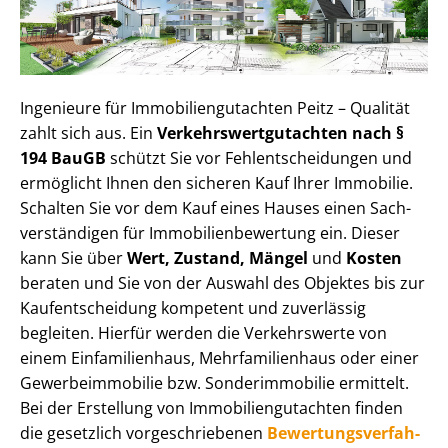
Ingenieure für Im­mo­bi­li­en­gut­ach­ten Peitz – Qualität
zahlt sich aus. Ein
Ver­kehrs­wert­gut­ach­ten nach §
194 BauGB
schützt Sie vor Fehl­ent­schei­dun­gen und
ermöglicht Ihnen den sicheren Kauf Ihrer Immobilie.
Schalten Sie vor dem Kauf eines Hauses einen Sach­
ver­stän­di­gen für Im­mo­bi­li­en­be­wer­tung ein. Dieser
kann Sie über
Wert, Zustand, Mängel
und
Kosten
beraten und Sie von der Auswahl des Objektes bis zur
Kauf­ent­schei­dung kompetent und zuverlässig
begleiten. Hierfür werden die Verkehrswerte von
einem Einfamilienhaus, Mehr­fa­mi­li­en­haus oder einer
Ge­wer­be­im­mo­bi­lie bzw. Sonderimmobilie ermittelt.
Bei der Erstellung von Im­mo­bi­li­en­gut­ach­ten finden
die gesetzlich vor­ge­schrie­be­nen
Be­wer­tungs­ver­fah­