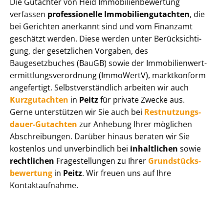
Die Gutachter von Heid Im­mo­bi­li­en­be­wer­tung
verfassen
professionelle Im­mo­bi­li­en­gut­ach­ten
, die
bei Gerichten anerkannt sind und vom Finanzamt
geschätzt werden. Diese werden unter Be­rück­sich­ti­
gung, der gesetzlichen Vorgaben, des
Baugesetzbuches (BauGB) sowie der Im­mo­bi­li­en­wert­
ermitt­lungs­ver­ord­nung (ImmoWertV), marktkonform
angefertigt. Selbst­ver­ständ­lich arbeiten wir auch
Kurzgutachten
in
Peitz
für private Zwecke aus.
Gerne unterstützen wir Sie auch bei
Rest­nut­zungs­
dau­er-Gutachten
zur Anhebung Ihrer möglichen
Abschreibungen. Darüber hinaus beraten wir Sie
kostenlos und unverbindlich bei
inhaltlichen
sowie
rechtlichen
Fragestellungen zu Ihrer
Grund­stücks­
be­wer­tung
in
Peitz
. Wir freuen uns auf Ihre
Kontaktaufnahme.