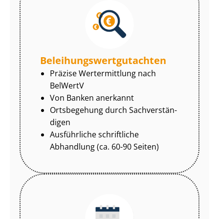
Be­lei­hungs­wert­gut­ach­ten
Präzise Wertermittlung nach
BelWertV
Von Banken anerkannt
Ortsbegehung durch Sach­ver­stän­
di­gen
Ausführliche schriftliche
Abhandlung (ca. 60-90 Seiten)