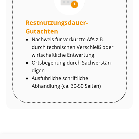
Rest­nut­zungs­dau­er-
Gutachten
Nachweis für verkürzte AfA z.B.
durch technischen Verschleiß oder
wirtschaftliche Entwertung.
Ortsbegehung durch Sach­ver­stän­
di­gen.
Ausführliche schriftliche
Abhandlung (ca. 30-50 Seiten)