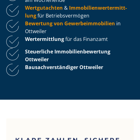
Wertgutachten
&
Im­mo­bi­li­en­wert­ermitt­
lung
für Be­triebs­ver­mö­gen
Bewertung von Ge­wer­be­im­mo­bi­li­en
in
Ottweiler
Wertermittlung
für das Finanzamt
Steuerliche Im­mo­bi­li­en­be­wer­tung
Ottweiler
Bau­sach­ver­stän­di­ger Ottweiler