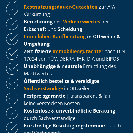
Rest­nut­zungs­dau­er-Gutachten
zur AfA-
Verkürzung
Berechnung
des
Verkehrswertes
bei
Erbschaft
und
Scheidung
Immobilien-Kaufberatung
in Ottweiler &
Umgebung
Zertifizierte
Im­mo­bi­li­en­gut­ach­ter
nach DIN
17024 von TÜV, DEKRA, IHK, DIA und EIPOS
Unabhängige
&
neutrale
Ermittlung des
Marktwertes
Öffentlich bestellte & vereidigte
Sachverständige
in Ottweiler
Fest­preis­ga­ran­tie
| transparent & fair |
keine versteckten Kosten
Kostenlose
&
unverbindliche Beratung
durch Sachverständige
Kurzfristige Be­sich­ti­gungs­ter­mi­ne
| auch
am Wochenende