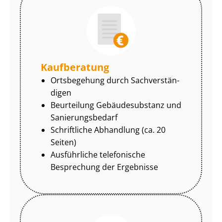
Kaufberatung
Ortsbegehung durch Sach­ver­stän­
di­gen
Beurteilung Gebäudesubstanz und
Sa­nie­rungs­be­darf
Schriftliche Abhandlung (ca. 20
Seiten)
Ausführliche telefonische
Besprechung der Ergebnisse