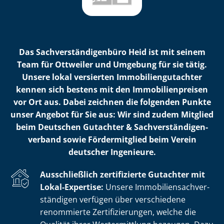
Das Sach­ver­stän­di­gen­bü­ro Heid ist mit seinem
Team für Ottweiler und Umgebung für sie tätig.
Unsere lokal versierten Im­mo­bi­li­en­gut­ach­ter
kennen sich bestens mit den Im­mo­bi­li­en­prei­sen
vor Ort aus. Dabei zeichnen die folgenden Punkte
unser Angebot für Sie aus: Wir sind zudem Mitglied
beim Deutschen Gutachter & Sach­ver­stän­di­gen­
ver­band sowie Fördermitglied beim Verein
deutscher Ingenieure.
Ausschließlich zertifizierte Gutachter mit
Lokal-Expertise:
Unsere Im­mo­bi­li­en­sach­ver­
stän­di­gen verfügen über verschiedene
renommierte Zer­ti­fi­zie­run­gen, welche die