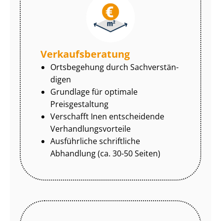
Ver­kaufs­be­ra­tung
Ortsbegehung durch Sach­ver­stän­
di­gen
Grundlage für optimale
Preisgestaltung
Verschafft Inen entscheidende
Ver­hand­lungs­vor­tei­le
Ausführliche schriftliche
Abhandlung (ca. 30-50 Seiten)