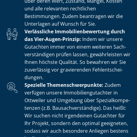
über deren Wert, Zustand, Mängel, Kosten
und alle relevanten rechtlichen
Bestimmungen. Zudem beantragen wir die
Unterlagen auf Wunsch für Sie.
Verlässliche Im­mo­bi­li­en­be­wer­tung durch
das Vier-Augen-Prinzip:
Indem wir unsere
Gutachten immer von einem weiteren Sach­
ver­stän­di­gen prüfen lassen, gewährleisten wir
Ihnen höchste Qualität. So bewahren wir Sie
zuverlässig vor gravierenden Fehl­ent­schei­
dun­gen.
Spezielle The­men­schwer­punk­te:
Zudem
verfügen unsere Im­mo­bi­li­en­gut­ach­ter in
Ottweiler und Umgebung über Spe­zi­al­kom­pe­
ten­zen (z.B. Bau­sach­ver­stän­di­ge). Das heißt:
Wir suchen nicht irgendeinen Gutachter für
Ihr Projekt, sondern den optimal geeigneten,
sodass wir auch besondere Anliegen bestens