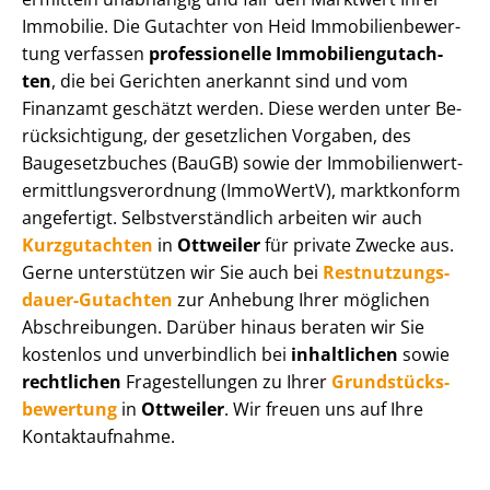
Immobilie. Die Gutachter von Heid Im­mo­bi­li­en­be­wer­
tung verfassen
professionelle Im­mo­bi­li­en­gut­ach­
ten
, die bei Gerichten anerkannt sind und vom
Finanzamt geschätzt werden. Diese werden unter Be­
rück­sich­ti­gung, der gesetzlichen Vorgaben, des
Baugesetzbuches (BauGB) sowie der Im­mo­bi­li­en­wert­
ermitt­lungs­ver­ord­nung (ImmoWertV), marktkonform
angefertigt. Selbst­ver­ständ­lich arbeiten wir auch
Kurzgutachten
in
Ottweiler
für private Zwecke aus.
Gerne unterstützen wir Sie auch bei
Rest­nut­zungs­
dau­er-Gutachten
zur Anhebung Ihrer möglichen
Abschreibungen. Darüber hinaus beraten wir Sie
kostenlos und unverbindlich bei
inhaltlichen
sowie
rechtlichen
Fragestellungen zu Ihrer
Grund­stücks­
be­wer­tung
in
Ottweiler
. Wir freuen uns auf Ihre
Kontaktaufnahme.