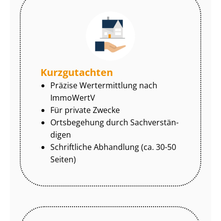
Kurzgutachten
Präzise Wertermittlung nach
ImmoWertV
Für private Zwecke
Ortsbegehung durch Sach­ver­stän­
di­gen
Schriftliche Abhandlung (ca. 30-50
Seiten)