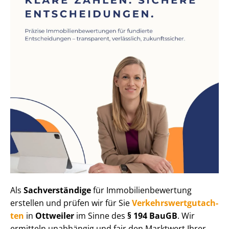
Als
Sachverständige
für Im­mo­bi­li­en­be­wer­tung
erstellen und prüfen wir für Sie
Ver­kehrs­wert­gut­ach­
ten
in
Ottweiler
im Sinne des
§ 194 BauGB
. Wir
ermitteln unabhängig und fair den Marktwert Ihrer