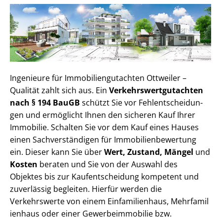
Ingenieure für Im­mo­bi­li­en­gut­ach­ten Ottweiler –
Qualität zahlt sich aus. Ein
Ver­kehrs­wert­gut­ach­ten
nach § 194 BauGB
schützt Sie vor Fehl­ent­schei­dun­
gen und ermöglicht Ihnen den sicheren Kauf Ihrer
Immobilie. Schalten Sie vor dem Kauf eines Hauses
einen Sach­ver­stän­di­gen für Im­mo­bi­li­en­be­wer­tung
ein. Dieser kann Sie über
Wert, Zustand, Mängel
und
Kosten
beraten und Sie von der Auswahl des
Objektes bis zur Kauf­ent­schei­dung kompetent und
zuverlässig begleiten. Hierfür werden die
Verkehrswerte von einem Einfamilienhaus, Mehr­fa­mi­l
i­en­haus oder einer Ge­wer­be­im­mo­bi­lie bzw.