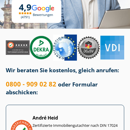
4,9
Bewertungen
4791
Wir beraten Sie kostenlos, gleich anrufen:
0800 - 909 02 82
oder Formular
abschicken:
André Heid
Zertifizierte Im­mo­bi­li­en­gut­ach­ter nach DIN 17024