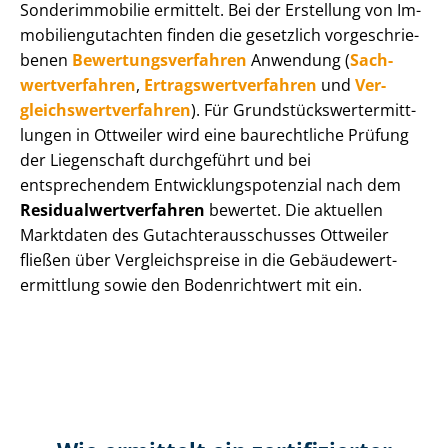
Sonderimmobilie ermittelt. Bei der Erstellung von Im­
mo­bi­li­en­gut­ach­ten finden die gesetzlich vor­ge­schrie­
be­nen
Be­wer­tungs­ver­fah­ren
Anwendung (
Sach­
wert­ver­fah­ren
,
Er­trags­wert­ver­fah­ren
und
Ver­
gleichs­wert­ver­fah­ren
). Für Grund­stücks­wert­ermitt­
lun­gen in Ottweiler wird eine baurechtliche Prüfung
der Liegenschaft durchgeführt und bei
entsprechendem Ent­wick­lungs­po­ten­zi­al nach dem
Re­si­du­al­wert­ver­fah­ren
bewertet. Die aktuellen
Marktdaten des Gut­ach­ter­aus­schus­ses Ottweiler
fließen über Ver­gleichs­prei­se in die Ge­bäu­de­wert­
ermitt­lung sowie den Bodenrichtwert mit ein.