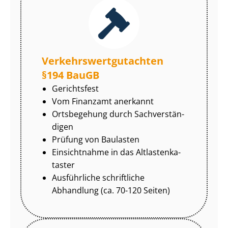
Ver­kehrs­wert­gut­ach­ten
§194 BauGB
Gerichtsfest
Vom Finanzamt anerkannt
Ortsbegehung durch Sach­ver­stän­
di­gen
Prüfung von Baulasten
Einsichtnahme in das Alt­las­ten­ka­
tas­ter
Ausführliche schriftliche
Abhandlung (ca. 70-120 Seiten)