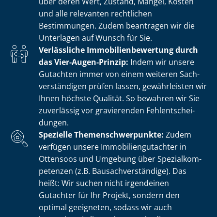
über deren Wert, Zustand, Mängel, Kosten
und alle relevanten rechtlichen
Bestimmungen. Zudem beantragen wir die
Unterlagen auf Wunsch für Sie.
Verlässliche Im­mo­bi­li­en­be­wer­tung durch
das Vier-Augen-Prinzip:
Indem wir unsere
Gutachten immer von einem weiteren Sach­
ver­stän­di­gen prüfen lassen, gewährleisten wir
Ihnen höchste Qualität. So bewahren wir Sie
zuverlässig vor gravierenden Fehl­ent­schei­
dun­gen.
Spezielle The­men­schwer­punk­te:
Zudem
verfügen unsere Im­mo­bi­li­en­gut­ach­ter in
Ottensoos und Umgebung über Spe­zi­al­kom­
pe­ten­zen (z.B. Bau­sach­ver­stän­di­ge). Das
heißt: Wir suchen nicht irgendeinen
Gutachter für Ihr Projekt, sondern den
optimal geeigneten, sodass wir auch