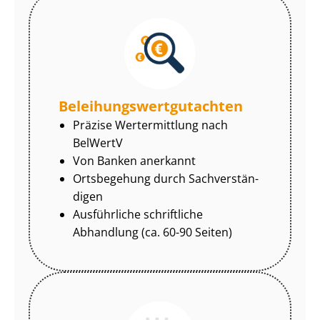
Be­lei­hungs­wert­gut­ach­ten
Präzise Wertermittlung nach
BelWertV
Von Banken anerkannt
Ortsbegehung durch Sach­ver­stän­
di­gen
Ausführliche schriftliche
Abhandlung (ca. 60-90 Seiten)