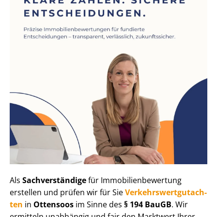
Als
Sachverständige
für Im­mo­bi­li­en­be­wer­tung
erstellen und prüfen wir für Sie
Ver­kehrs­wert­gut­ach­
ten
in
Ottensoos
im Sinne des
§ 194 BauGB
. Wir
ermitteln unabhängig und fair den Marktwert Ihrer