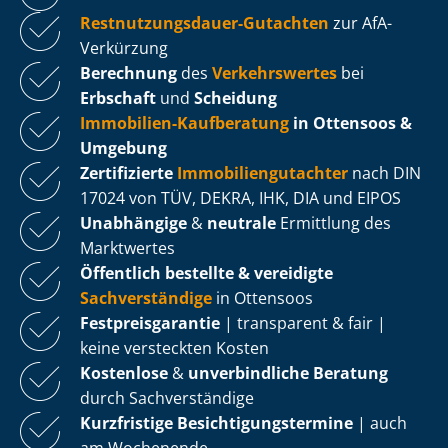
Rest­nut­zungs­dau­er-Gutachten
zur AfA-
Verkürzung
Berechnung
des
Verkehrswertes
bei
Erbschaft
und
Scheidung
Immobilien-Kaufberatung
in Ottensoos &
Umgebung
Zertifizierte
Im­mo­bi­li­en­gut­ach­ter
nach DIN
17024 von TÜV, DEKRA, IHK, DIA und EIPOS
Unabhängige
&
neutrale
Ermittlung des
Marktwertes
Öffentlich bestellte & vereidigte
Sachverständige
in Ottensoos
Fest­preis­ga­ran­tie
| transparent & fair |
keine versteckten Kosten
Kostenlose
&
unverbindliche Beratung
durch Sachverständige
Kurzfristige Be­sich­ti­gungs­ter­mi­ne
| auch
am Wochenende