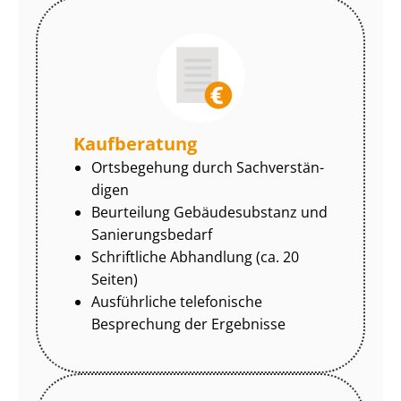
Kaufberatung
Ortsbegehung durch Sach­ver­stän­
di­gen
Beurteilung Gebäudesubstanz und
Sa­nie­rungs­be­darf
Schriftliche Abhandlung (ca. 20
Seiten)
Ausführliche telefonische
Besprechung der Ergebnisse