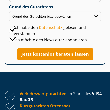
Grund des Gutachtens
Ich habe den
Datenschutz
gelesen und
verstanden.
Ich möchte den Newsletter abonnieren.
Jetzt kostenlos beraten lassen
Ver­kehrs­wert­gut­ach­ten
im Sinne des
§ 194
BauGB
Kurzgutachten Ottensoos