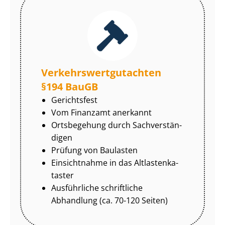
Ver­kehrs­wert­gut­ach­ten
§194 BauGB
Gerichtsfest
Vom Finanzamt anerkannt
Ortsbegehung durch Sach­ver­stän­
di­gen
Prüfung von Baulasten
Einsichtnahme in das Alt­las­ten­ka­
tas­ter
Ausführliche schriftliche
Abhandlung (ca. 70-120 Seiten)