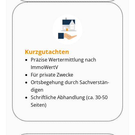
Kurzgutachten
Präzise Wertermittlung nach
ImmoWertV
Für private Zwecke
Ortsbegehung durch Sach­ver­stän­
di­gen
Schriftliche Abhandlung (ca. 30-50
Seiten)