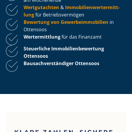
Wertgutachten
&
Im­mo­bi­li­en­wert­ermitt­
lung
für Be­triebs­ver­mö­gen
Bewertung von Ge­wer­be­im­mo­bi­li­en
in
Ottensoos
Wertermittlung
für das Finanzamt
Steuerliche Im­mo­bi­li­en­be­wer­tung
Ottensoos
Bau­sach­ver­stän­di­ger Ottensoos