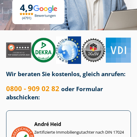
4,9
Bewertungen
4791
Wir beraten Sie kostenlos, gleich anrufen:
0800 - 909 02 82
oder Formular
abschicken:
André Heid
Zertifizierte Im­mo­bi­li­en­gut­ach­ter nach DIN 17024