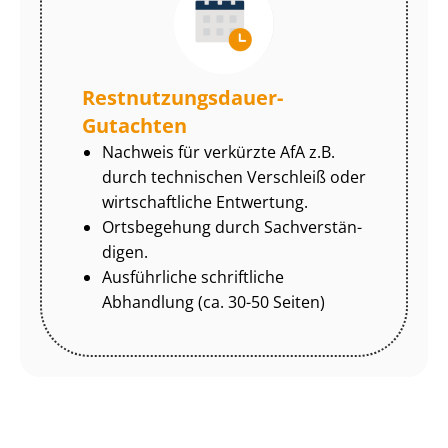
Rest­nut­zungs­dau­er-
Gutachten
Nachweis für verkürzte AfA z.B.
durch technischen Verschleiß oder
wirtschaftliche Entwertung.
Ortsbegehung durch Sach­ver­stän­
di­gen.
Ausführliche schriftliche
Abhandlung (ca. 30-50 Seiten)