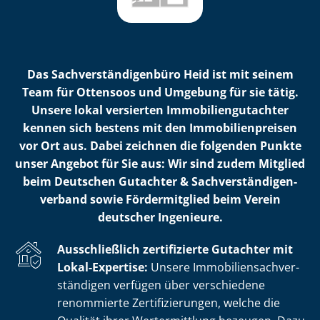
Das Sach­ver­stän­di­gen­bü­ro Heid ist mit seinem
Team für Ottensoos und Umgebung für sie tätig.
Unsere lokal versierten Im­mo­bi­li­en­gut­ach­ter
kennen sich bestens mit den Im­mo­bi­li­en­prei­sen
vor Ort aus. Dabei zeichnen die folgenden Punkte
unser Angebot für Sie aus: Wir sind zudem Mitglied
beim Deutschen Gutachter & Sach­ver­stän­di­gen­
ver­band sowie Fördermitglied beim Verein
deutscher Ingenieure.
Ausschließlich zertifizierte Gutachter mit
Lokal-Expertise:
Unsere Im­mo­bi­li­en­sach­ver­
stän­di­gen verfügen über verschiedene
renommierte Zer­ti­fi­zie­run­gen, welche die