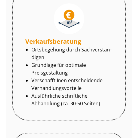
Ver­kaufs­be­ra­tung
Ortsbegehung durch Sach­ver­stän­
di­gen
Grundlage für optimale
Preisgestaltung
Verschafft Inen entscheidende
Ver­hand­lungs­vor­tei­le
Ausführliche schriftliche
Abhandlung (ca. 30-50 Seiten)