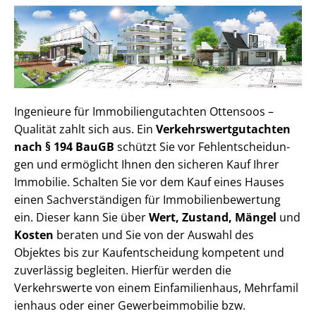
Ingenieure für Im­mo­bi­li­en­gut­ach­ten Ottensoos –
Qualität zahlt sich aus. Ein
Ver­kehrs­wert­gut­ach­ten
nach § 194 BauGB
schützt Sie vor Fehl­ent­schei­dun­
gen und ermöglicht Ihnen den sicheren Kauf Ihrer
Immobilie. Schalten Sie vor dem Kauf eines Hauses
einen Sach­ver­stän­di­gen für Im­mo­bi­li­en­be­wer­tung
ein. Dieser kann Sie über
Wert, Zustand, Mängel
und
Kosten
beraten und Sie von der Auswahl des
Objektes bis zur Kauf­ent­schei­dung kompetent und
zuverlässig begleiten. Hierfür werden die
Verkehrswerte von einem Einfamilienhaus, Mehr­fa­mi­l
i­en­haus oder einer Ge­wer­be­im­mo­bi­lie bzw.