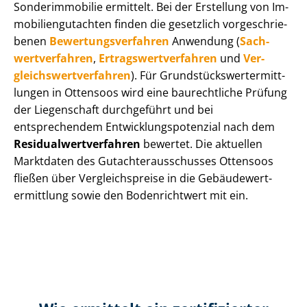
Sonderimmobilie ermittelt. Bei der Erstellung von Im­
mo­bi­li­en­gut­ach­ten finden die gesetzlich vor­ge­schrie­
be­nen
Be­wer­tungs­ver­fah­ren
Anwendung (
Sach­
wert­ver­fah­ren
,
Er­trags­wert­ver­fah­ren
und
Ver­
gleichs­wert­ver­fah­ren
). Für Grund­stücks­wert­ermitt­
lun­gen in Ottensoos wird eine baurechtliche Prüfung
der Liegenschaft durchgeführt und bei
entsprechendem Ent­wick­lungs­po­ten­zi­al nach dem
Re­si­du­al­wert­ver­fah­ren
bewertet. Die aktuellen
Marktdaten des Gut­ach­ter­aus­schus­ses Ottensoos
fließen über Ver­gleichs­prei­se in die Ge­bäu­de­wert­
ermitt­lung sowie den Bodenrichtwert mit ein.