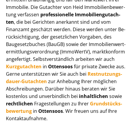
Immobilie. Die Gutachter von Heid Im­mo­bi­li­en­be­wer­
tung verfassen
professionelle Im­mo­bi­li­en­gut­ach­
ten
, die bei Gerichten anerkannt sind und vom
Finanzamt geschätzt werden. Diese werden unter Be­
rück­sich­ti­gung, der gesetzlichen Vorgaben, des
Baugesetzbuches (BauGB) sowie der Im­mo­bi­li­en­wert­
ermitt­lungs­ver­ord­nung (ImmoWertV), marktkonform
angefertigt. Selbst­ver­ständ­lich arbeiten wir auch
Kurzgutachten
in
Ottensoos
für private Zwecke aus.
Gerne unterstützen wir Sie auch bei
Rest­nut­zungs­
dau­er-Gutachten
zur Anhebung Ihrer möglichen
Abschreibungen. Darüber hinaus beraten wir Sie
kostenlos und unverbindlich bei
inhaltlichen
sowie
rechtlichen
Fragestellungen zu Ihrer
Grund­stücks­
be­wer­tung
in
Ottensoos
. Wir freuen uns auf Ihre
Kontaktaufnahme.