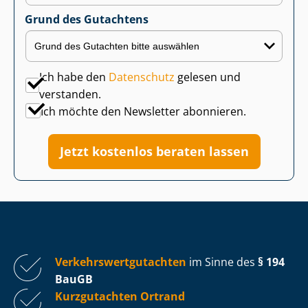
Grund des Gutachtens
Ich habe den
Datenschutz
gelesen und
verstanden.
Ich möchte den Newsletter abonnieren.
Jetzt kostenlos beraten lassen
Ver­kehrs­wert­gut­ach­ten
im Sinne des
§ 194
BauGB
Kurzgutachten Ortrand