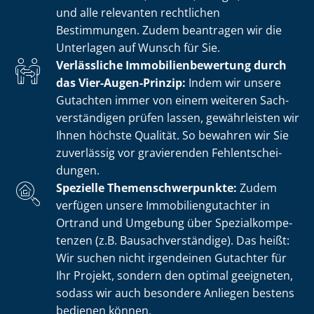
und alle relevanten rechtlichen
Bestimmungen. Zudem beantragen wir die
Unterlagen auf Wunsch für Sie.
Verlässliche Im­mo­bi­li­en­be­wer­tung durch
das Vier-Augen-Prinzip:
Indem wir unsere
Gutachten immer von einem weiteren Sach­
ver­stän­di­gen prüfen lassen, gewährleisten wir
Ihnen höchste Qualität. So bewahren wir Sie
zuverlässig vor gravierenden Fehl­ent­schei­
dun­gen.
Spezielle The­men­schwer­punk­te:
Zudem
verfügen unsere Im­mo­bi­li­en­gut­ach­ter in
Ortrand und Umgebung über Spe­zi­al­kom­pe­
ten­zen (z.B. Bau­sach­ver­stän­di­ge). Das heißt:
Wir suchen nicht irgendeinen Gutachter für
Ihr Projekt, sondern den optimal geeigneten,
sodass wir auch besondere Anliegen bestens
bedienen können.