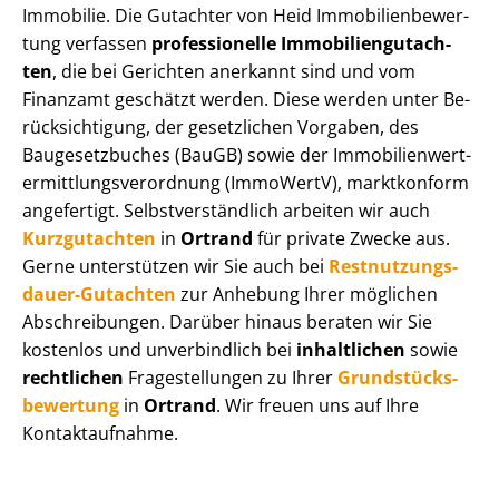
Immobilie. Die Gutachter von Heid Im­mo­bi­li­en­be­wer­
tung verfassen
professionelle Im­mo­bi­li­en­gut­ach­
ten
, die bei Gerichten anerkannt sind und vom
Finanzamt geschätzt werden. Diese werden unter Be­
rück­sich­ti­gung, der gesetzlichen Vorgaben, des
Baugesetzbuches (BauGB) sowie der Im­mo­bi­li­en­wert­
ermitt­lungs­ver­ord­nung (ImmoWertV), marktkonform
angefertigt. Selbst­ver­ständ­lich arbeiten wir auch
Kurzgutachten
in
Ortrand
für private Zwecke aus.
Gerne unterstützen wir Sie auch bei
Rest­nut­zungs­
dau­er-Gutachten
zur Anhebung Ihrer möglichen
Abschreibungen. Darüber hinaus beraten wir Sie
kostenlos und unverbindlich bei
inhaltlichen
sowie
rechtlichen
Fragestellungen zu Ihrer
Grund­stücks­
be­wer­tung
in
Ortrand
. Wir freuen uns auf Ihre
Kontaktaufnahme.