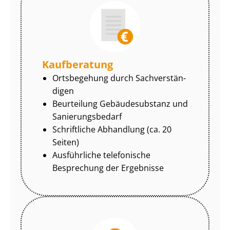
Kaufberatung
Ortsbegehung durch Sach­ver­stän­
di­gen
Beurteilung Gebäudesubstanz und
Sa­nie­rungs­be­darf
Schriftliche Abhandlung (ca. 20
Seiten)
Ausführliche telefonische
Besprechung der Ergebnisse