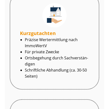
Kurzgutachten
Präzise Wertermittlung nach
ImmoWertV
Für private Zwecke
Ortsbegehung durch Sach­ver­stän­
di­gen
Schriftliche Abhandlung (ca. 30-50
Seiten)