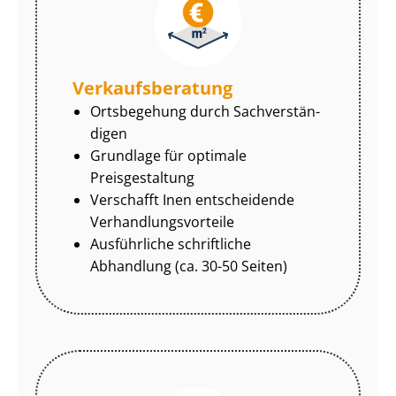
Ver­kaufs­be­ra­tung
Ortsbegehung durch Sach­ver­stän­
di­gen
Grundlage für optimale
Preisgestaltung
Verschafft Inen entscheidende
Ver­hand­lungs­vor­tei­le
Ausführliche schriftliche
Abhandlung (ca. 30-50 Seiten)