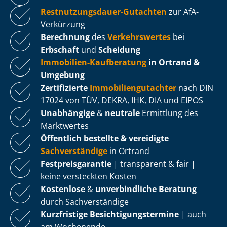
Rest­nut­zungs­dau­er-Gutachten
zur AfA-
Verkürzung
Berechnung
des
Verkehrswertes
bei
Erbschaft
und
Scheidung
Immobilien-Kaufberatung
in Ortrand &
Umgebung
Zertifizierte
Im­mo­bi­li­en­gut­ach­ter
nach DIN
17024 von TÜV, DEKRA, IHK, DIA und EIPOS
Unabhängige
&
neutrale
Ermittlung des
Marktwertes
Öffentlich bestellte & vereidigte
Sachverständige
in Ortrand
Fest­preis­ga­ran­tie
| transparent & fair |
keine versteckten Kosten
Kostenlose
&
unverbindliche Beratung
durch Sachverständige
Kurzfristige Be­sich­ti­gungs­ter­mi­ne
| auch
am Wochenende