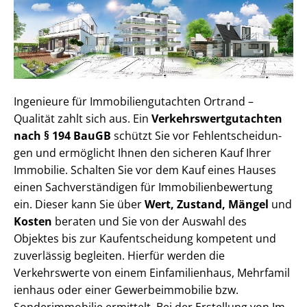
Ingenieure für Im­mo­bi­li­en­gut­ach­ten Ortrand –
Qualität zahlt sich aus. Ein
Ver­kehrs­wert­gut­ach­ten
nach § 194 BauGB
schützt Sie vor Fehl­ent­schei­dun­
gen und ermöglicht Ihnen den sicheren Kauf Ihrer
Immobilie. Schalten Sie vor dem Kauf eines Hauses
einen Sach­ver­stän­di­gen für Im­mo­bi­li­en­be­wer­tung
ein. Dieser kann Sie über
Wert, Zustand, Mängel
und
Kosten
beraten und Sie von der Auswahl des
Objektes bis zur Kauf­ent­schei­dung kompetent und
zuverlässig begleiten. Hierfür werden die
Verkehrswerte von einem Einfamilienhaus, Mehr­fa­mi­l
i­en­haus oder einer Ge­wer­be­im­mo­bi­lie bzw.