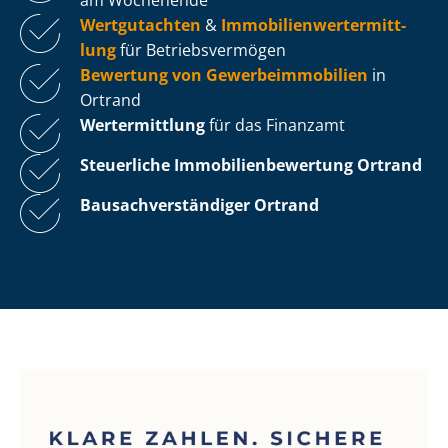
Wertgutachten
&
Im­mo­bi­li­en­wert­ermitt­
lung
für Be­triebs­ver­mö­gen
Bewertung von Ge­wer­be­im­mo­bi­li­en
in
Ortrand
Wertermittlung
für das Finanzamt
Steuerliche Im­mo­bi­li­en­be­wer­tung
Ortrand
Bau­sach­ver­stän­di­ger Ortrand