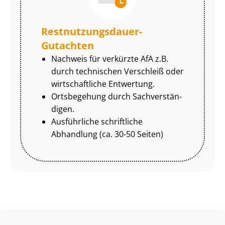
Rest­nut­zungs­dau­er-
Gutachten
Nachweis für verkürzte AfA z.B.
durch technischen Verschleiß oder
wirtschaftliche Entwertung.
Ortsbegehung durch Sach­ver­stän­
di­gen.
Ausführliche schriftliche
Abhandlung (ca. 30-50 Seiten)