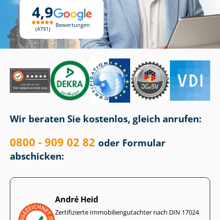
4,9
Bewertungen
4791
Wir beraten Sie kostenlos, gleich anrufen:
0800 - 909 02 82
oder Formular
abschicken:
André Heid
Zertifizierte Im­mo­bi­li­en­gut­ach­ter nach DIN 17024