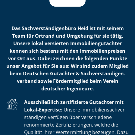
Das Sach­ver­stän­di­gen­bü­ro Heid ist mit seinem
Team für Ortrand und Umgebung für sie tätig.
Unsere lokal versierten Im­mo­bi­li­en­gut­ach­ter
kennen sich bestens mit den Im­mo­bi­li­en­prei­sen
vor Ort aus. Dabei zeichnen die folgenden Punkte
unser Angebot für Sie aus: Wir sind zudem Mitglied
beim Deutschen Gutachter & Sach­ver­stän­di­gen­
ver­band sowie Fördermitglied beim Verein
deutscher Ingenieure.
Ausschließlich zertifizierte Gutachter mit
Lokal-Expertise:
Unsere Im­mo­bi­li­en­sach­ver­
stän­di­gen verfügen über verschiedene
renommierte Zer­ti­fi­zie­run­gen, welche die
Qualität ihrer Wertermittlung bezeugen. Dazu