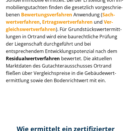
Sonderimmobilie ermittelt. Bei der Erstellung von Im­
mo­bi­li­en­gut­ach­ten finden die gesetzlich vor­ge­schrie­
be­nen
Be­wer­tungs­ver­fah­ren
Anwendung (
Sach­
wert­ver­fah­ren
,
Er­trags­wert­ver­fah­ren
und
Ver­
gleichs­wert­ver­fah­ren
). Für Grund­stücks­wert­ermitt­
lun­gen in Ortrand wird eine baurechtliche Prüfung
der Liegenschaft durchgeführt und bei
entsprechendem Ent­wick­lungs­po­ten­zi­al nach dem
Re­si­du­al­wert­ver­fah­ren
bewertet. Die aktuellen
Marktdaten des Gut­ach­ter­aus­schus­ses Ortrand
fließen über Ver­gleichs­prei­se in die Ge­bäu­de­wert­
ermitt­lung sowie den Bodenrichtwert mit ein.
Wie ermittelt ein zertifizierter