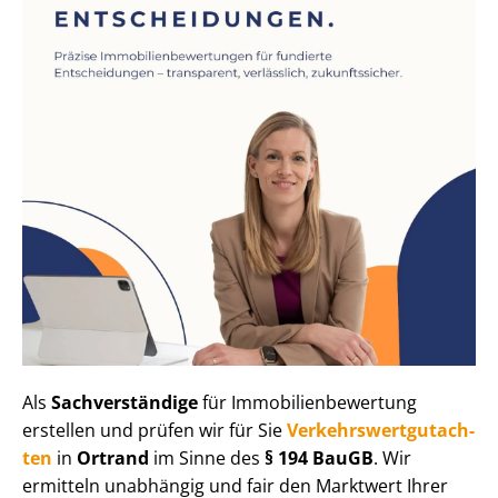
Als
Sachverständige
für Im­mo­bi­li­en­be­wer­tung
erstellen und prüfen wir für Sie
Ver­kehrs­wert­gut­ach­
ten
in
Ortrand
im Sinne des
§ 194 BauGB
. Wir
ermitteln unabhängig und fair den Marktwert Ihrer