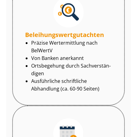
Be­lei­hungs­wert­gut­ach­ten
Präzise Wertermittlung nach
BelWertV
Von Banken anerkannt
Ortsbegehung durch Sach­ver­stän­
di­gen
Ausführliche schriftliche
Abhandlung (ca. 60-90 Seiten)