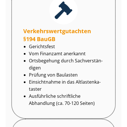
Ver­kehrs­wert­gut­ach­ten
§194 BauGB
Gerichtsfest
Vom Finanzamt anerkannt
Ortsbegehung durch Sach­ver­stän­
di­gen
Prüfung von Baulasten
Einsichtnahme in das Alt­las­ten­ka­
tas­ter
Ausführliche schriftliche
Abhandlung (ca. 70-120 Seiten)