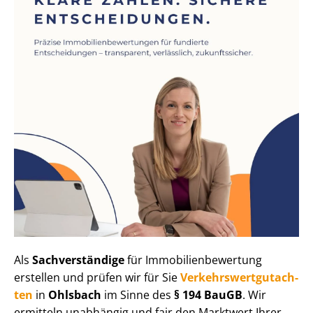
Als
Sachverständige
für Im­mo­bi­li­en­be­wer­tung
erstellen und prüfen wir für Sie
Ver­kehrs­wert­gut­ach­
ten
in
Ohlsbach
im Sinne des
§ 194 BauGB
. Wir
ermitteln unabhängig und fair den Marktwert Ihrer