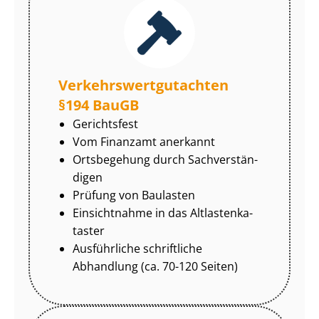
Ver­kehrs­wert­gut­ach­ten
§194 BauGB
Gerichtsfest
Vom Finanzamt anerkannt
Ortsbegehung durch Sach­ver­stän­
di­gen
Prüfung von Baulasten
Einsichtnahme in das Alt­las­ten­ka­
tas­ter
Ausführliche schriftliche
Abhandlung (ca. 70-120 Seiten)