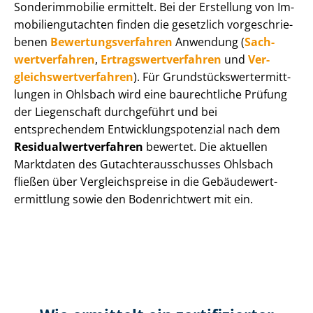
Sonderimmobilie ermittelt. Bei der Erstellung von Im­
mo­bi­li­en­gut­ach­ten finden die gesetzlich vor­ge­schrie­
be­nen
Be­wer­tungs­ver­fah­ren
Anwendung (
Sach­
wert­ver­fah­ren
,
Er­trags­wert­ver­fah­ren
und
Ver­
gleichs­wert­ver­fah­ren
). Für Grund­stücks­wert­ermitt­
lun­gen in Ohlsbach wird eine baurechtliche Prüfung
der Liegenschaft durchgeführt und bei
entsprechendem Ent­wick­lungs­po­ten­zi­al nach dem
Re­si­du­al­wert­ver­fah­ren
bewertet. Die aktuellen
Marktdaten des Gut­ach­ter­aus­schus­ses Ohlsbach
fließen über Ver­gleichs­prei­se in die Ge­bäu­de­wert­
ermitt­lung sowie den Bodenrichtwert mit ein.