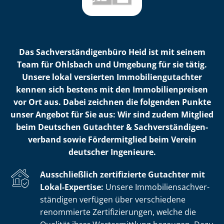
Das Sach­ver­stän­di­gen­bü­ro Heid ist mit seinem
Team für Ohlsbach und Umgebung für sie tätig.
Unsere lokal versierten Im­mo­bi­li­en­gut­ach­ter
kennen sich bestens mit den Im­mo­bi­li­en­prei­sen
vor Ort aus. Dabei zeichnen die folgenden Punkte
unser Angebot für Sie aus: Wir sind zudem Mitglied
beim Deutschen Gutachter & Sach­ver­stän­di­gen­
ver­band sowie Fördermitglied beim Verein
deutscher Ingenieure.
Ausschließlich zertifizierte Gutachter mit
Lokal-Expertise:
Unsere Im­mo­bi­li­en­sach­ver­
stän­di­gen verfügen über verschiedene
renommierte Zer­ti­fi­zie­run­gen, welche die