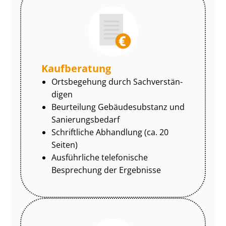
Kaufberatung
Ortsbegehung durch Sach­ver­stän­
di­gen
Beurteilung Gebäudesubstanz und
Sa­nie­rungs­be­darf
Schriftliche Abhandlung (ca. 20
Seiten)
Ausführliche telefonische
Besprechung der Ergebnisse