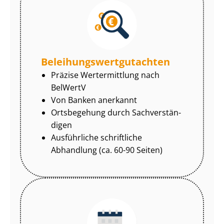
Be­lei­hungs­wert­gut­ach­ten
Präzise Wertermittlung nach
BelWertV
Von Banken anerkannt
Ortsbegehung durch Sach­ver­stän­
di­gen
Ausführliche schriftliche
Abhandlung (ca. 60-90 Seiten)