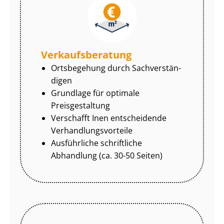
Ver­kaufs­be­ra­tung
Ortsbegehung durch Sach­ver­stän­
di­gen
Grundlage für optimale
Preisgestaltung
Verschafft Inen entscheidende
Ver­hand­lungs­vor­tei­le
Ausführliche schriftliche
Abhandlung (ca. 30-50 Seiten)