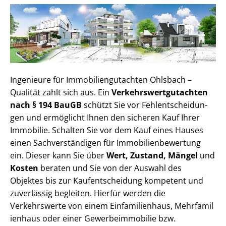
Ingenieure für Im­mo­bi­li­en­gut­ach­ten Ohlsbach –
Qualität zahlt sich aus. Ein
Ver­kehrs­wert­gut­ach­ten
nach § 194 BauGB
schützt Sie vor Fehl­ent­schei­dun­
gen und ermöglicht Ihnen den sicheren Kauf Ihrer
Immobilie. Schalten Sie vor dem Kauf eines Hauses
einen Sach­ver­stän­di­gen für Im­mo­bi­li­en­be­wer­tung
ein. Dieser kann Sie über
Wert, Zustand, Mängel
und
Kosten
beraten und Sie von der Auswahl des
Objektes bis zur Kauf­ent­schei­dung kompetent und
zuverlässig begleiten. Hierfür werden die
Verkehrswerte von einem Einfamilienhaus, Mehr­fa­mi­l
i­en­haus oder einer Ge­wer­be­im­mo­bi­lie bzw.