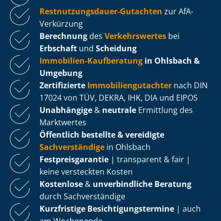
Rest­nut­zungs­dau­er-Gutachten
zur AfA-
Verkürzung
Berechnung
des
Verkehrswertes
bei
Erbschaft
und
Scheidung
Immobilien-Kaufberatung
in Ohlsbach &
Umgebung
Zertifizierte
Im­mo­bi­li­en­gut­ach­ter
nach DIN
17024 von TÜV, DEKRA, IHK, DIA und EIPOS
Unabhängige
&
neutrale
Ermittlung des
Marktwertes
Öffentlich bestellte & vereidigte
Sachverständige
in Ohlsbach
Fest­preis­ga­ran­tie
| transparent & fair |
keine versteckten Kosten
Kostenlose
&
unverbindliche Beratung
durch Sachverständige
Kurzfristige Be­sich­ti­gungs­ter­mi­ne
| auch
am Wochenende