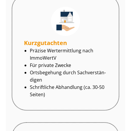
Kurzgutachten
Präzise Wertermittlung nach
ImmoWertV
Für private Zwecke
Ortsbegehung durch Sach­ver­stän­
di­gen
Schriftliche Abhandlung (ca. 30-50
Seiten)