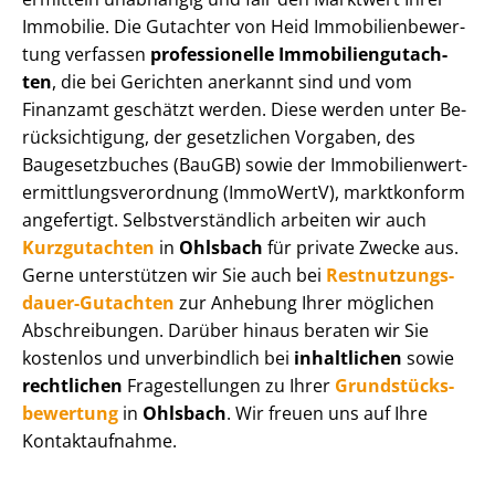
Immobilie. Die Gutachter von Heid Im­mo­bi­li­en­be­wer­
tung verfassen
professionelle Im­mo­bi­li­en­gut­ach­
ten
, die bei Gerichten anerkannt sind und vom
Finanzamt geschätzt werden. Diese werden unter Be­
rück­sich­ti­gung, der gesetzlichen Vorgaben, des
Baugesetzbuches (BauGB) sowie der Im­mo­bi­li­en­wert­
ermitt­lungs­ver­ord­nung (ImmoWertV), marktkonform
angefertigt. Selbst­ver­ständ­lich arbeiten wir auch
Kurzgutachten
in
Ohlsbach
für private Zwecke aus.
Gerne unterstützen wir Sie auch bei
Rest­nut­zungs­
dau­er-Gutachten
zur Anhebung Ihrer möglichen
Abschreibungen. Darüber hinaus beraten wir Sie
kostenlos und unverbindlich bei
inhaltlichen
sowie
rechtlichen
Fragestellungen zu Ihrer
Grund­stücks­
be­wer­tung
in
Ohlsbach
. Wir freuen uns auf Ihre
Kontaktaufnahme.