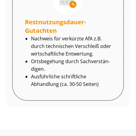
Rest­nut­zungs­dau­er-
Gutachten
Nachweis für verkürzte AfA z.B.
durch technischen Verschleiß oder
wirtschaftliche Entwertung.
Ortsbegehung durch Sach­ver­stän­
di­gen.
Ausführliche schriftliche
Abhandlung (ca. 30-50 Seiten)