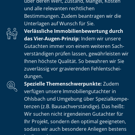
über deren Wert, Zustand, Mängel, Kosten
und alle relevanten rechtlichen
Bestimmungen. Zudem beantragen wir die
Unterlagen auf Wunsch für Sie.
Verlässliche Im­mo­bi­li­en­be­wer­tung durch
das Vier-Augen-Prinzip:
Indem wir unsere
Gutachten immer von einem weiteren Sach­
ver­stän­di­gen prüfen lassen, gewährleisten wir
Ihnen höchste Qualität. So bewahren wir Sie
zuverlässig vor gravierenden Fehl­ent­schei­
dun­gen.
Spezielle The­men­schwer­punk­te:
Zudem
verfügen unsere Im­mo­bi­li­en­gut­ach­ter in
Ohlsbach und Umgebung über Spe­zi­al­kom­pe­
ten­zen (z.B. Bau­sach­ver­stän­di­ge). Das heißt:
Wir suchen nicht irgendeinen Gutachter für
Ihr Projekt, sondern den optimal geeigneten,
sodass wir auch besondere Anliegen bestens