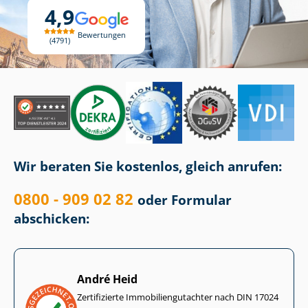
4,9
Bewertungen
4791
Wir beraten Sie kostenlos, gleich anrufen:
0800 - 909 02 82
oder Formular
abschicken:
André Heid
Zertifizierte Im­mo­bi­li­en­gut­ach­ter nach DIN 17024