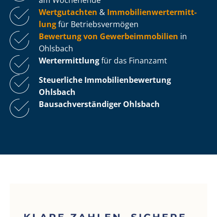
Wertgutachten
&
Im­mo­bi­li­en­wert­ermitt­
lung
für Be­triebs­ver­mö­gen
Bewertung von Ge­wer­be­im­mo­bi­li­en
in
Ohlsbach
Wertermittlung
für das Finanzamt
Steuerliche Im­mo­bi­li­en­be­wer­tung
Ohlsbach
Bau­sach­ver­stän­di­ger Ohlsbach