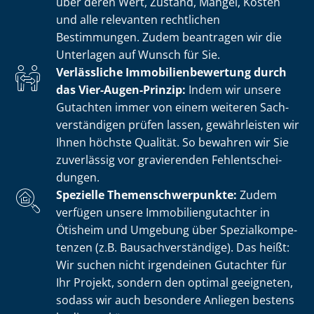
über deren Wert, Zustand, Mängel, Kosten
und alle relevanten rechtlichen
Bestimmungen. Zudem beantragen wir die
Unterlagen auf Wunsch für Sie.
Verlässliche Im­mo­bi­li­en­be­wer­tung durch
das Vier-Augen-Prinzip:
Indem wir unsere
Gutachten immer von einem weiteren Sach­
ver­stän­di­gen prüfen lassen, gewährleisten wir
Ihnen höchste Qualität. So bewahren wir Sie
zuverlässig vor gravierenden Fehl­ent­schei­
dun­gen.
Spezielle The­men­schwer­punk­te:
Zudem
verfügen unsere Im­mo­bi­li­en­gut­ach­ter in
Ötisheim und Umgebung über Spe­zi­al­kom­pe­
ten­zen (z.B. Bau­sach­ver­stän­di­ge). Das heißt:
Wir suchen nicht irgendeinen Gutachter für
Ihr Projekt, sondern den optimal geeigneten,
sodass wir auch besondere Anliegen bestens