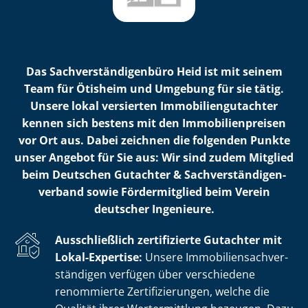
Das Sach­ver­stän­di­gen­bü­ro Heid ist mit seinem
Team für Ötisheim und Umgebung für sie tätig.
Unsere lokal versierten Im­mo­bi­li­en­gut­ach­ter
kennen sich bestens mit den Im­mo­bi­li­en­prei­sen
vor Ort aus. Dabei zeichnen die folgenden Punkte
unser Angebot für Sie aus: Wir sind zudem Mitglied
beim Deutschen Gutachter & Sach­ver­stän­di­gen­
ver­band sowie Fördermitglied beim Verein
deutscher Ingenieure.
Ausschließlich zertifizierte Gutachter mit
Lokal-Expertise:
Unsere Im­mo­bi­li­en­sach­ver­
stän­di­gen verfügen über verschiedene
renommierte Zer­ti­fi­zie­run­gen, welche die