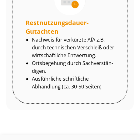
Rest­nut­zungs­dau­er-
Gutachten
Nachweis für verkürzte AfA z.B.
durch technischen Verschleiß oder
wirtschaftliche Entwertung.
Ortsbegehung durch Sach­ver­stän­
di­gen.
Ausführliche schriftliche
Abhandlung (ca. 30-50 Seiten)