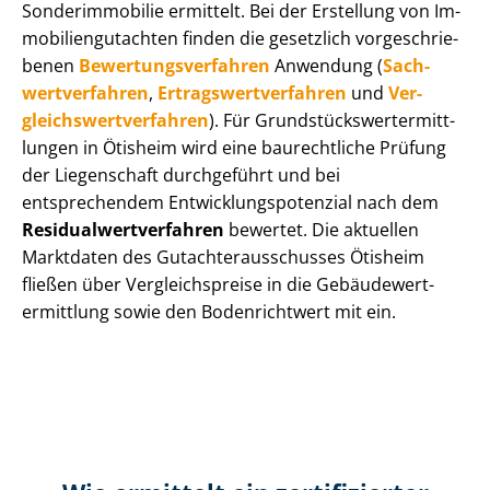
Sonderimmobilie ermittelt. Bei der Erstellung von Im­
mo­bi­li­en­gut­ach­ten finden die gesetzlich vor­ge­schrie­
be­nen
Be­wer­tungs­ver­fah­ren
Anwendung (
Sach­
wert­ver­fah­ren
,
Er­trags­wert­ver­fah­ren
und
Ver­
gleichs­wert­ver­fah­ren
). Für Grund­stücks­wert­ermitt­
lun­gen in Ötisheim wird eine baurechtliche Prüfung
der Liegenschaft durchgeführt und bei
entsprechendem Ent­wick­lungs­po­ten­zi­al nach dem
Re­si­du­al­wert­ver­fah­ren
bewertet. Die aktuellen
Marktdaten des Gut­ach­ter­aus­schus­ses Ötisheim
fließen über Ver­gleichs­prei­se in die Ge­bäu­de­wert­
ermitt­lung sowie den Bodenrichtwert mit ein.