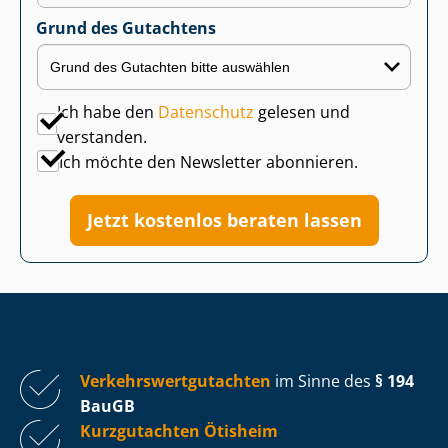
Grund des Gutachtens
Ich habe den
Datenschutz
gelesen und
verstanden.
Ich möchte den Newsletter abonnieren.
Jetzt kostenlos beraten lassen
Ver­kehrs­wert­gut­ach­ten
im Sinne des
§ 194
BauGB
Kurzgutachten Ötisheim