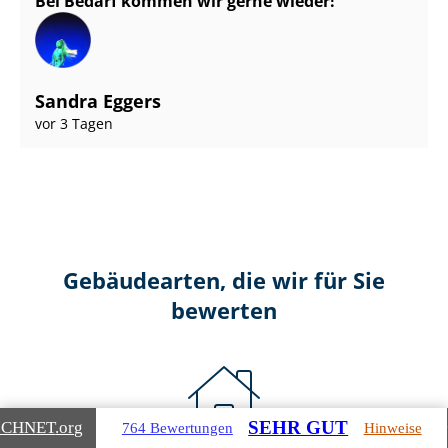
Bei Bedarf kommen wir gerne wieder!
Sandra Eggers
vor 3 Tagen
Gebäudearten, die wir für Sie
bewerten
SEHR GUT
ICHNET
.org
764 Bewertungen
Hinweise