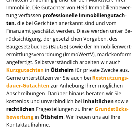
Immobilie. Die Gutachter von Heid Im­mo­bi­li­en­be­wer­
tung verfassen
professionelle Im­mo­bi­li­en­gut­ach­
ten
, die bei Gerichten anerkannt sind und vom
Finanzamt geschätzt werden. Diese werden unter Be­
rück­sich­ti­gung, der gesetzlichen Vorgaben, des
Baugesetzbuches (BauGB) sowie der Im­mo­bi­li­en­wert­
ermitt­lungs­ver­ord­nung (ImmoWertV), marktkonform
angefertigt. Selbst­ver­ständ­lich arbeiten wir auch
Kurzgutachten
in
Ötisheim
für private Zwecke aus.
Gerne unterstützen wir Sie auch bei
Rest­nut­zungs­
dau­er-Gutachten
zur Anhebung Ihrer möglichen
Abschreibungen. Darüber hinaus beraten wir Sie
kostenlos und unverbindlich bei
inhaltlichen
sowie
rechtlichen
Fragestellungen zu Ihrer
Grund­stücks­
be­wer­tung
in
Ötisheim
. Wir freuen uns auf Ihre
Kontaktaufnahme.