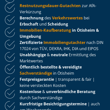
Rest­nut­zungs­dau­er-Gutachten
zur AfA-
Verkürzung
Berechnung
des
Verkehrswertes
bei
Erbschaft
und
Scheidung
Immobilien-Kaufberatung
in Ötisheim &
Umgebung
Zertifizierte
Im­mo­bi­li­en­gut­ach­ter
nach DIN
17024 von TÜV, DEKRA, IHK, DIA und EIPOS
Unabhängige
&
neutrale
Ermittlung des
Marktwertes
Öffentlich bestellte & vereidigte
Sachverständige
in Ötisheim
Fest­preis­ga­ran­tie
| transparent & fair |
keine versteckten Kosten
Kostenlose
&
unverbindliche Beratung
durch Sachverständige
Kurzfristige Be­sich­ti­gungs­ter­mi­ne
| auch
am Wochenende