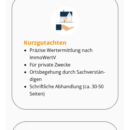
Kurzgutachten
Präzise Wertermittlung nach
ImmoWertV
Für private Zwecke
Ortsbegehung durch Sach­ver­stän­
di­gen
Schriftliche Abhandlung (ca. 30-50
Seiten)