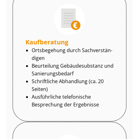
Kaufberatung
Ortsbegehung durch Sach­ver­stän­
di­gen
Beurteilung Gebäudesubstanz und
Sa­nie­rungs­be­darf
Schriftliche Abhandlung (ca. 20
Seiten)
Ausführliche telefonische
Besprechung der Ergebnisse