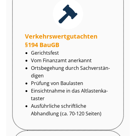
Ver­kehrs­wert­gut­ach­ten
§194 BauGB
Gerichtsfest
Vom Finanzamt anerkannt
Ortsbegehung durch Sach­ver­stän­
di­gen
Prüfung von Baulasten
Einsichtnahme in das Alt­las­ten­ka­
tas­ter
Ausführliche schriftliche
Abhandlung (ca. 70-120 Seiten)