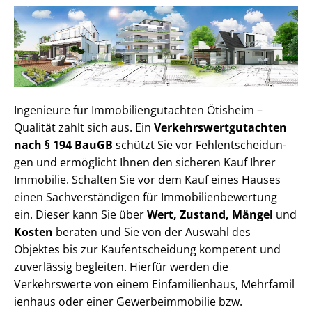
Ingenieure für Im­mo­bi­li­en­gut­ach­ten Ötisheim –
Qualität zahlt sich aus. Ein
Ver­kehrs­wert­gut­ach­ten
nach § 194 BauGB
schützt Sie vor Fehl­ent­schei­dun­
gen und ermöglicht Ihnen den sicheren Kauf Ihrer
Immobilie. Schalten Sie vor dem Kauf eines Hauses
einen Sach­ver­stän­di­gen für Im­mo­bi­li­en­be­wer­tung
ein. Dieser kann Sie über
Wert, Zustand, Mängel
und
Kosten
beraten und Sie von der Auswahl des
Objektes bis zur Kauf­ent­schei­dung kompetent und
zuverlässig begleiten. Hierfür werden die
Verkehrswerte von einem Einfamilienhaus, Mehr­fa­mi­l
i­en­haus oder einer Ge­wer­be­im­mo­bi­lie bzw.