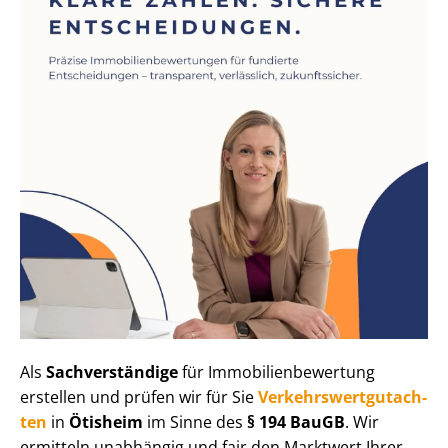
Als
Sachverständige
für Im­mo­bi­li­en­be­wer­tung
erstellen und prüfen wir für Sie
Ver­kehrs­wert­gut­ach­
ten
in
Ötisheim
im Sinne des
§ 194 BauGB
. Wir
ermitteln unabhängig und fair den Marktwert Ihrer