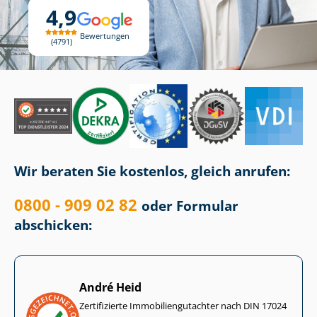
4,9
Bewertungen
4791
Wir beraten Sie kostenlos, gleich anrufen:
0800 - 909 02 82
oder Formular
abschicken:
André Heid
Zertifizierte Im­mo­bi­li­en­gut­ach­ter nach DIN 17024