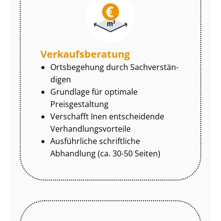
Ver­kaufs­be­ra­tung
Ortsbegehung durch Sach­ver­stän­
di­gen
Grundlage für optimale
Preisgestaltung
Verschafft Inen entscheidende
Ver­hand­lungs­vor­tei­le
Ausführliche schriftliche
Abhandlung (ca. 30-50 Seiten)