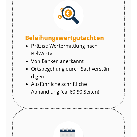
Be­lei­hungs­wert­gut­ach­ten
Präzise Wertermittlung nach
BelWertV
Von Banken anerkannt
Ortsbegehung durch Sach­ver­stän­
di­gen
Ausführliche schriftliche
Abhandlung (ca. 60-90 Seiten)