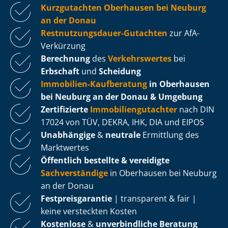
Kurzgutachten Oberhausen bei Neuburg
an der Donau
Rest­nut­zungs­dau­er-Gutachten
zur AfA-
Verkürzung
Berechnung
des
Verkehrswertes
bei
Erbschaft
und
Scheidung
Immobilien-Kaufberatung
in Oberhausen
bei Neuburg an der Donau & Umgebung
Zertifizierte
Im­mo­bi­li­en­gut­ach­ter
nach DIN
17024 von TÜV, DEKRA, IHK, DIA und EIPOS
Unabhängige
&
neutrale
Ermittlung des
Marktwertes
Öffentlich bestellte & vereidigte
Sachverständige
in Oberhausen bei Neuburg
an der Donau
Fest­preis­ga­ran­tie
| transparent & fair |
keine versteckten Kosten
Kostenlose
&
unverbindliche Beratung