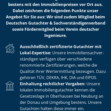
bestens mit den Im­mo­bi­li­en­prei­sen vor Ort aus.
Dabei zeichnen die folgenden Punkte unser
Angebot für Sie aus: Wir sind zudem Mitglied beim
Deutschen Gutachter & Sach­ver­stän­di­gen­ver­band
sowie Fördermitglied beim Verein deutscher
Ingenieure.
Ausschließlich zertifizierte Gutachter mit
Lokal-Expertise:
Unsere Im­mo­bi­li­en­sach­ver­
stän­di­gen verfügen über verschiedene
renommierte Zer­ti­fi­zie­run­gen, welche die
Qualität ihrer Wertermittlung bezeugen. Dazu
gehören TÜV, DEKRA, IHK, DIA und EIPOS.
Einhaltung rechtlicher Vorgaben:
Unsere
lokalen Im­mo­bi­li­en­gut­ach­ter kennen die
Gesetzeslage in Oberhausen bei Neuburg an
der Donau und Umgebung bestens. Unsere
Gutachten halten diese immer ein.