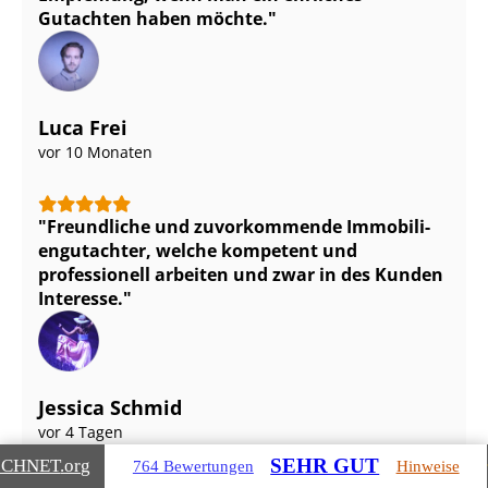
Gutachten haben möchte.
Luca Frei
vor 10 Monaten
Freundliche und zuvorkommende Im­mo­bi­li­
en­gut­ach­ter, welche kompetent und
professionell arbeiten und zwar in des Kunden
Interesse.
Jessica Schmid
vor 4 Tagen
SEHR GUT
ICHNET
.org
764 Bewertungen
Hinweise