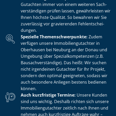
Gutachten immer von einem weiteren Sach­
ver­stän­di­gen prüfen lassen, gewährleisten wir
Ihnen höchste Qualität. So bewahren wir Sie
zuverlässig vor gravierenden Fehl­ent­schei­
dun­gen.
Spezielle The­men­schwer­punk­te:
Zudem
verfügen unsere Im­mo­bi­li­en­gut­ach­ter in
Oberhausen bei Neuburg an der Donau und
Umgebung über Spe­zi­al­kom­pe­ten­zen (z.B.
Bau­sach­ver­stän­di­ge). Das heißt: Wir suchen
nicht irgendeinen Gutachter für Ihr Projekt,
sondern den optimal geeigneten, sodass wir
auch besondere Anliegen bestens bedienen
können.
Auch kurzfristige Termine:
Unsere Kunden
sind uns wichtig. Deshalb richten sich unsere
Im­mo­bi­li­en­gut­ach­ter zeitlich nach Ihnen und
nehmen auch kurzfristige Aufträge wahr –