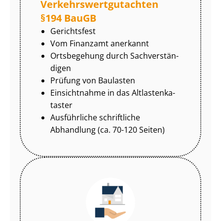
Ver­kehrs­wert­gut­ach­ten
§194 BauGB
Gerichtsfest
Vom Finanzamt anerkannt
Ortsbegehung durch Sach­ver­stän­
di­gen
Prüfung von Baulasten
Einsichtnahme in das Alt­las­ten­ka­
tas­ter
Ausführliche schriftliche
Abhandlung (ca. 70-120 Seiten)