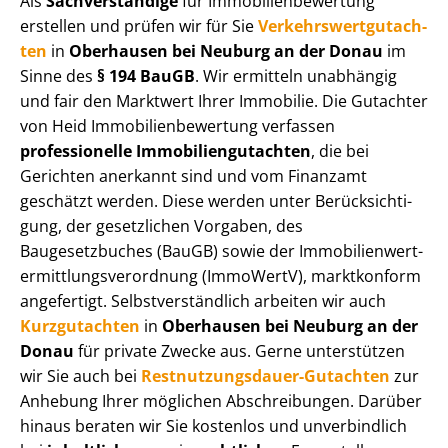
Als
Sachverständige
für Im­mo­bi­li­en­be­wer­tung
erstellen und prüfen wir für Sie
Ver­kehrs­wert­gut­ach­
ten
in
Oberhausen bei Neuburg an der Donau
im
Sinne des
§ 194 BauGB
. Wir ermitteln unabhängig
und fair den Marktwert Ihrer Immobilie. Die Gutachter
von Heid Im­mo­bi­li­en­be­wer­tung verfassen
professionelle Im­mo­bi­li­en­gut­ach­ten
, die bei
Gerichten anerkannt sind und vom Finanzamt
geschätzt werden. Diese werden unter Be­rück­sich­ti­
gung, der gesetzlichen Vorgaben, des
Baugesetzbuches (BauGB) sowie der Im­mo­bi­li­en­wert­
ermitt­lungs­ver­ord­nung (ImmoWertV), marktkonform
angefertigt. Selbst­ver­ständ­lich arbeiten wir auch
Kurzgutachten
in
Oberhausen bei Neuburg an der
Donau
für private Zwecke aus. Gerne unterstützen
wir Sie auch bei
Rest­nut­zungs­dau­er-Gutachten
zur
Anhebung Ihrer möglichen Abschreibungen. Darüber
hinaus beraten wir Sie kostenlos und unverbindlich