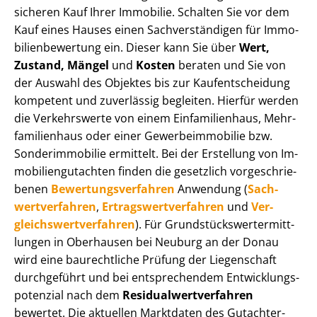
sicheren Kauf Ihrer Immobilie. Schalten Sie vor dem
Kauf eines Hauses einen Sach­ver­stän­di­gen für Im­mo­
bi­li­en­be­wer­tung ein. Dieser kann Sie über
Wert,
Zustand, Mängel
und
Kosten
beraten und Sie von
der Auswahl des Objektes bis zur Kauf­ent­schei­dung
kompetent und zuverlässig begleiten. Hierfür werden
die Verkehrswerte von einem Einfamilienhaus, Mehr­
fa­mi­li­en­haus oder einer Ge­wer­be­im­mo­bi­lie bzw.
Sonderimmobilie ermittelt. Bei der Erstellung von Im­
mo­bi­li­en­gut­ach­ten finden die gesetzlich vor­ge­schrie­
be­nen
Be­wer­tungs­ver­fah­ren
Anwendung (
Sach­
wert­ver­fah­ren
,
Er­trags­wert­ver­fah­ren
und
Ver­
gleichs­wert­ver­fah­ren
). Für Grund­stücks­wert­ermitt­
lun­gen in Oberhausen bei Neuburg an der Donau
wird eine baurechtliche Prüfung der Liegenschaft
durchgeführt und bei entsprechendem Ent­wick­lungs­
po­ten­zi­al nach dem
Re­si­du­al­wert­ver­fah­ren
bewertet. Die aktuellen Marktdaten des Gut­ach­ter­