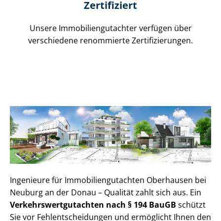
Zertifiziert
Unsere Immobilien­gutachter verfügen über
verschiedene renommierte Zer­ti­fi­zie­run­gen.
Ingenieure für Im­mo­bi­li­en­gut­ach­ten Oberhausen bei
Neuburg an der Donau – Qualität zahlt sich aus. Ein
Ver­kehrs­wert­gut­ach­ten nach § 194 BauGB
schützt
Sie vor Fehl­ent­schei­dun­gen und ermöglicht Ihnen den