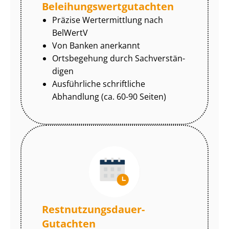
Be­lei­hungs­wert­gut­ach­ten
Präzise Wertermittlung nach
BelWertV
Von Banken anerkannt
Ortsbegehung durch Sach­ver­stän­
di­gen
Ausführliche schriftliche
Abhandlung (ca. 60-90 Seiten)
Rest­nut­zungs­dau­er-
Gutachten