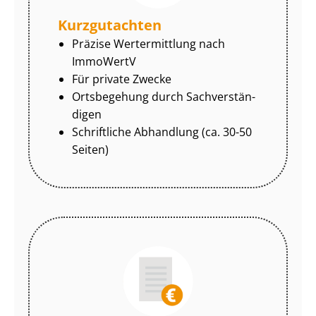
Kurzgutachten
Präzise Wertermittlung nach
ImmoWertV
Für private Zwecke
Ortsbegehung durch Sach­ver­stän­
di­gen
Schriftliche Abhandlung (ca. 30-50
Seiten)