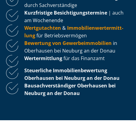
durch Sachverständige
Kurzfristige Be­sich­ti­gungs­ter­mi­ne
| auch
am Wochenende
Wertgutachten
&
Im­mo­bi­li­en­wert­ermitt­
lung
für Be­triebs­ver­mö­gen
Bewertung von Ge­wer­be­im­mo­bi­li­en
in
Oberhausen bei Neuburg an der Donau
Wertermittlung
für das Finanzamt
Steuerliche Im­mo­bi­li­en­be­wer­tung
Oberhausen bei Neuburg an der Donau
Bau­sach­ver­stän­di­ger Oberhausen bei
Neuburg an der Donau