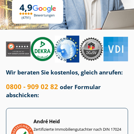
4,9
Bewertungen
4791
Wir beraten Sie kostenlos, gleich anrufen:
0800 - 909 02 82
oder Formular
abschicken:
André Heid
Zertifizierte Im­mo­bi­li­en­gut­ach­ter nach DIN 17024