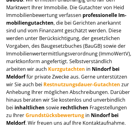
Marktwert Ihrer Immobilie. Die Gutachter von Heid
Im­mo­bi­li­en­be­wer­tung verfassen
professionelle Im­
mo­bi­li­en­gut­ach­ten
, die bei Gerichten anerkannt
sind und vom Finanzamt geschätzt werden. Diese
werden unter Be­rück­sich­ti­gung, der gesetzlichen
Vorgaben, des Baugesetzbuches (BauGB) sowie der
Im­mo­bi­li­en­wert­ermitt­lungs­ver­ord­nung (ImmoWertV),
marktkonform angefertigt. Selbst­ver­ständ­lich
arbeiten wir auch
Kurzgutachten
in
Nindorf bei
Meldorf
für private Zwecke aus. Gerne unterstützen
wir Sie auch bei
Rest­nut­zungs­dau­er-Gutachten
zur
Anhebung Ihrer möglichen Abschreibungen. Darüber
hinaus beraten wir Sie kostenlos und unverbindlich
bei
inhaltlichen
sowie
rechtlichen
Fragestellungen
zu Ihrer
Grund­stücks­be­wer­tung
in
Nindorf bei
Meldorf
. Wir freuen uns auf Ihre Kontaktaufnahme.