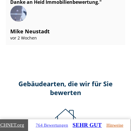
Danke an Heid Im­mo­bi­li­en­be­wer­tung.
Mike Neustadt
vor 2 Wochen
Gebäudearten, die wir für Sie
bewerten
SEHR GUT
ICHNET
.org
764 Bewertungen
Hinweise