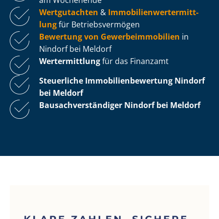
Wertgutachten
&
Im­mo­bi­li­en­wert­ermitt­
lung
für Be­triebs­ver­mö­gen
Bewertung von Ge­wer­be­im­mo­bi­li­en
in
Nindorf bei Meldorf
Wertermittlung
für das Finanzamt
Steuerliche Im­mo­bi­li­en­be­wer­tung
Nindorf
bei Meldorf
Bau­sach­ver­stän­di­ger Nindorf bei Meldorf