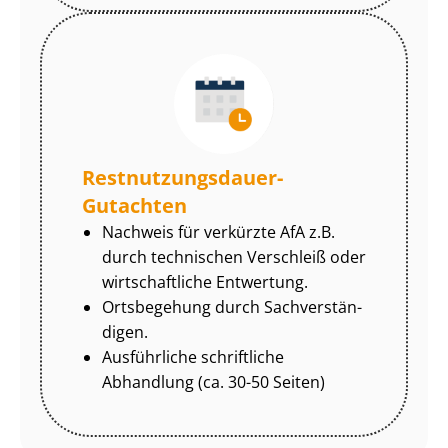
Rest­nut­zungs­dau­er-
Gutachten
Nachweis für verkürzte AfA z.B.
durch technischen Verschleiß oder
wirtschaftliche Entwertung.
Ortsbegehung durch Sach­ver­stän­
di­gen.
Ausführliche schriftliche
Abhandlung (ca. 30-50 Seiten)