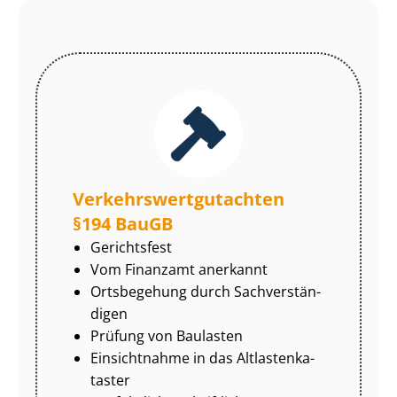
Ver­kehrs­wert­gut­ach­ten
§194 BauGB
Gerichtsfest
Vom Finanzamt anerkannt
Ortsbegehung durch Sach­ver­stän­
di­gen
Prüfung von Baulasten
Einsichtnahme in das Alt­las­ten­ka­
tas­ter