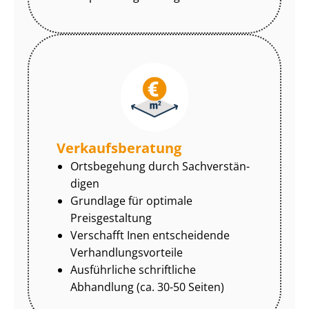
Ver­kaufs­be­ra­tung
Ortsbegehung durch Sach­ver­stän­
di­gen
Grundlage für optimale
Preisgestaltung
Verschafft Inen entscheidende
Ver­hand­lungs­vor­tei­le
Ausführliche schriftliche
Abhandlung (ca. 30-50 Seiten)