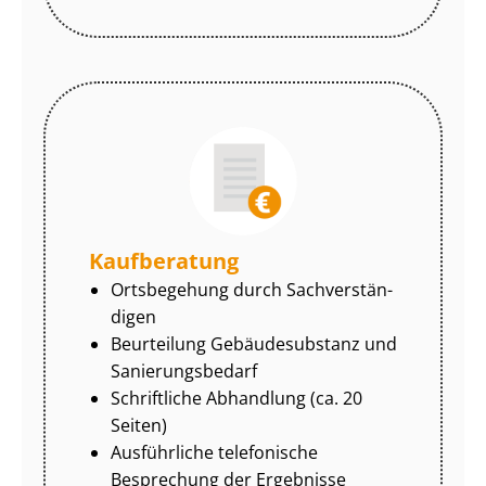
Kaufberatung
Ortsbegehung durch Sach­ver­stän­
di­gen
Beurteilung Gebäudesubstanz und
Sa­nie­rungs­be­darf
Schriftliche Abhandlung (ca. 20
Seiten)
Ausführliche telefonische
Besprechung der Ergebnisse