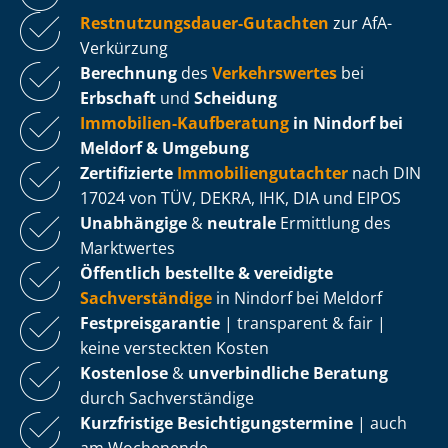
Rest­nut­zungs­dau­er-Gutachten
zur AfA-
Verkürzung
Berechnung
des
Verkehrswertes
bei
Erbschaft
und
Scheidung
Immobilien-Kaufberatung
in Nindorf bei
Meldorf & Umgebung
Zertifizierte
Im­mo­bi­li­en­gut­ach­ter
nach DIN
17024 von TÜV, DEKRA, IHK, DIA und EIPOS
Unabhängige
&
neutrale
Ermittlung des
Marktwertes
Öffentlich bestellte & vereidigte
Sachverständige
in Nindorf bei Meldorf
Fest­preis­ga­ran­tie
| transparent & fair |
keine versteckten Kosten
Kostenlose
&
unverbindliche Beratung
durch Sachverständige
Kurzfristige Be­sich­ti­gungs­ter­mi­ne
| auch
am Wochenende