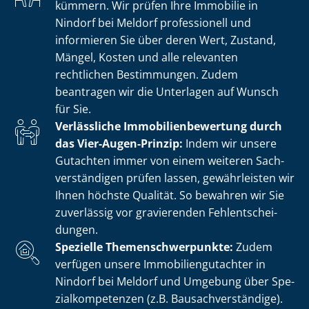
kümmern. Wir prüfen Ihre Immobilie in
Nindorf bei Meldorf professionell und
informieren Sie über deren Wert, Zustand,
Mängel, Kosten und alle relevanten
rechtlichen Bestimmungen. Zudem
beantragen wir die Unterlagen auf Wunsch
für Sie.
Verlässliche Im­mo­bi­li­en­be­wer­tung durch
das Vier-Augen-Prinzip:
Indem wir unsere
Gutachten immer von einem weiteren Sach­
ver­stän­di­gen prüfen lassen, gewährleisten wir
Ihnen höchste Qualität. So bewahren wir Sie
zuverlässig vor gravierenden Fehl­ent­schei­
dun­gen.
Spezielle The­men­schwer­punk­te:
Zudem
verfügen unsere Im­mo­bi­li­en­gut­ach­ter in
Nindorf bei Meldorf und Umgebung über Spe­
zi­al­kom­pe­ten­zen (z.B. Bau­sach­ver­stän­di­ge).