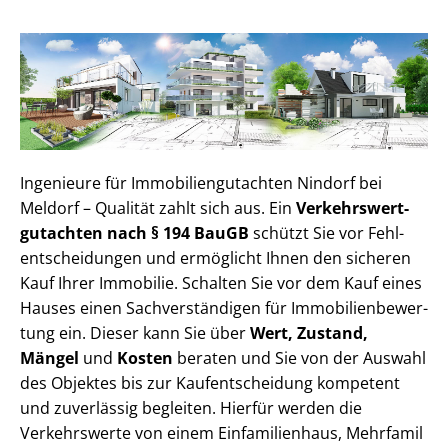
Ingenieure für Im­mo­bi­li­en­gut­ach­ten Nindorf bei
Meldorf – Qualität zahlt sich aus. Ein
Ver­kehrs­wert­
gut­ach­ten nach § 194 BauGB
schützt Sie vor Fehl­
ent­schei­dun­gen und ermöglicht Ihnen den sicheren
Kauf Ihrer Immobilie. Schalten Sie vor dem Kauf eines
Hauses einen Sach­ver­stän­di­gen für Im­mo­bi­li­en­be­wer­
tung ein. Dieser kann Sie über
Wert, Zustand,
Mängel
und
Kosten
beraten und Sie von der Auswahl
des Objektes bis zur Kauf­ent­schei­dung kompetent
und zuverlässig begleiten. Hierfür werden die
Verkehrswerte von einem Einfamilienhaus, Mehr­fa­mi­l