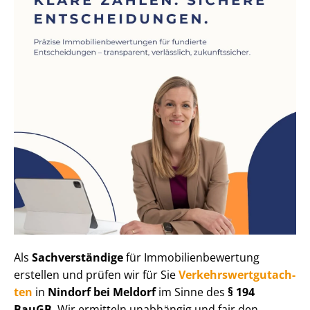
Als
Sachverständige
für Im­mo­bi­li­en­be­wer­tung
erstellen und prüfen wir für Sie
Ver­kehrs­wert­gut­ach­
ten
in
Nindorf bei Meldorf
im Sinne des
§ 194
BauGB
. Wir ermitteln unabhängig und fair den