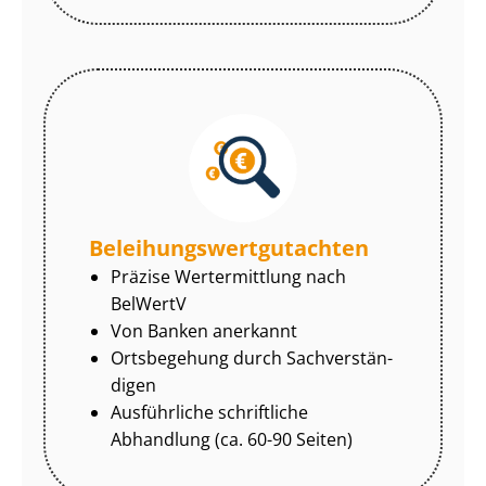
Be­lei­hungs­wert­gut­ach­ten
Präzise Wertermittlung nach
BelWertV
Von Banken anerkannt
Ortsbegehung durch Sach­ver­stän­
di­gen
Ausführliche schriftliche
Abhandlung (ca. 60-90 Seiten)