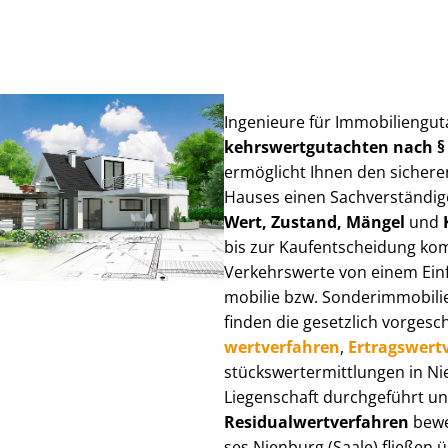
Ingenieure für Im­mo­bi­li­en­gu
kehrs­wert­gut­ach­ten nach 
ermöglicht Ihnen den sicheren
Hauses einen Sach­ver­stän­di­ge
Wert, Zustand, Mängel
und
bis zur Kauf­ent­schei­dung k
Verkehrswerte von einem Einfam
mo­bi­lie bzw. Sonderimmobilie e
finden die gesetzlich vor­ge­sc
wert­ver­fah­ren
,
Er­trags­wert­
stücks­wert­ermitt­lun­gen in 
Liegenschaft durchgeführt und
Re­si­du­al­wert­ver­fah­ren
bewer
ses Nienburg (Saale) fließen üb