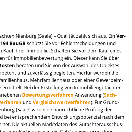
t­ach­ten Nienburg (Saale) – Qualität zahlt sich aus. Ein
Ver­
§ 194 BauGB
schützt Sie vor Fehl­ent­schei­dun­gen und
 Kauf Ihrer Immobilie. Schalten Sie vor dem Kauf eines
n für Im­mo­bi­li­en­be­wer­tung ein. Dieser kann Sie über
Kosten
beraten und Sie von der Auswahl des Objektes
ompetent und zuverlässig begleiten. Hierfür werden die
ilienhaus, Mehr­fa­mi­li­en­haus oder einer Ge­wer­be­im­
rmittelt. Bei der Erstellung von Im­mo­bi­li­en­gut­ach­ten
hrie­be­nen
Be­wer­tungs­ver­fah­ren
Anwendung (
Sach­
ver­fah­ren
und
Ver­gleichs­wert­ver­fah­ren
). Für Grund­
Nienburg (Saale) wird eine baurechtliche Prüfung der
 bei entsprechendem Ent­wick­lungs­po­ten­zi­al nach dem
tet. Die aktuellen Marktdaten des Gut­ach­ter­aus­schus­
er Ver­gleichs­prei­se in die Ge­bäu­de­wert­ermitt­lung