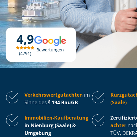
4,9
Bewertungen
4791
Ver­kehrs­wert­gut­ach­ten
im
Kurzgutac
Sinne des
§ 194 BauGB
(Saale)
Immobilien-Kaufberatung
Zertifiziert
in Nienburg (Saale) &
ach­ter
nach
Umgebung
TÜV, DEKRA