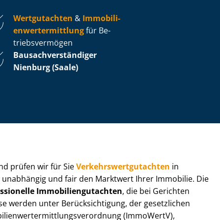
Wertgutachten
&
Im­mo­bi­li­
en­wert­ermitt­lung
für Be­
triebs­ver­mö­gen
Bau­sach­ver­stän­di­ger
Nienburg (Saale)
 und prüfen wir für Sie
Ver­kehrs­wert­gut­ach­ten
in
n unabhängig und fair den Marktwert Ihrer Immobilie. Die
ssionelle Im­mo­bi­li­en­gut­ach­ten
, die bei Gerichten
werden unter Be­rück­sich­ti­gung, der gesetzlichen
i­en­wert­ermitt­lungs­ver­ord­nung (ImmoWertV),