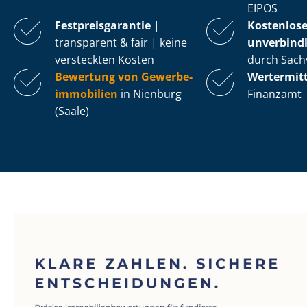
EIPOS
Fest­preis­ga­ran­tie
|
Kostenlos
transparent & fair | keine
unverbindl
versteckten Kosten
durch Sach
Bewertung von Ge­wer­be­
Wertermit
im­mo­bi­li­en
in Nienburg
Finanzamt
(Saale)