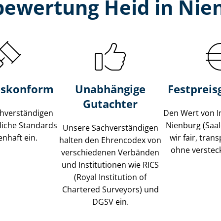
bewertung Heid in Nien
s­konform
Unabhängige
Festpreis​
Gutachter
­ver­stän­di­gen
Den Wert von I
liche Standards
Nienburg (Saa
Unsere Sach­ver­stän­di­gen
nhaft ein.
wir fair, tran
halten den Ehrencodex von
ohne verstec
verschiedenen Verbänden
und Institutionen wie RICS
(Royal Institution of
Chartered Surveyors) und
DGSV ein.