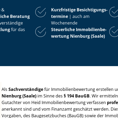
e
&
Kurzfristige Be­sich­ti­gungs­
iche Beratung
ter­mi­ne
| auch am
verständige
Wochenende
tlung
für das
Steuerliche Im­mo­bi­li­en­be­
wer­tung
Nienburg (Saale)
Als
Sachverständige
für Im­mo­bi­li­en­be­wer­tung erstellen
Nienburg (Saale)
im Sinne des
§ 194 BauGB
. Wir ermittel
Gutachter von Heid Im­mo­bi­li­en­be­wer­tung verfassen
profe
anerkannt sind und vom Finanzamt geschätzt werden. Diese 
Vorgaben, des Baugesetzbuches (BauGB) sowie der Im­mo­bi­l