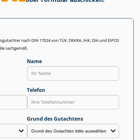
li­en­gut­ach­ter nach DIN 17024 von TÜV, DEKRA, IHK, DIA und EIPOS
lie sachgemäß.
Name
Telefon
Grund des Gutachtens