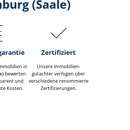
burg (Saale)
garantie
Zertifiziert
mmobilien in
Unsere Immobilien­
le) bewerten
gutachter verfügen über
sparent und
verschiedene renommierte
kte Kosten.
Zer­ti­fi­zie­run­gen.