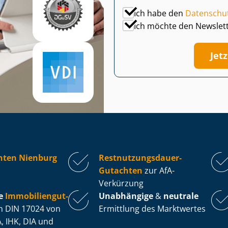
Ich habe den
Datenschu
Ich möchte den Newslet
Jet
hten Nienburg
Rest­nut­zungs­dau­er-
Gutachten
zur AfA-
Verkürzung
e
Im­mo­bi­li­en­gut­
Unabhängige
&
neutrale
 DIN 17024 von
Ermittlung des Marktwertes
, IHK, DIA und