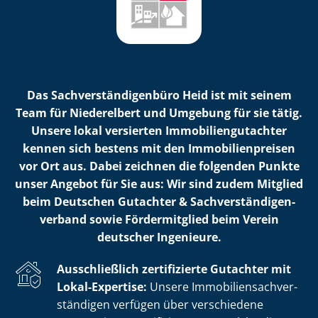
Das Sach­ver­stän­di­gen­bü­ro Heid ist mit seinem
Team für Niederelbert und Umgebung für sie tätig.
Unsere lokal versierten Im­mo­bi­li­en­gut­ach­ter
kennen sich bestens mit den Im­mo­bi­li­en­prei­sen
vor Ort aus. Dabei zeichnen die folgenden Punkte
unser Angebot für Sie aus: Wir sind zudem Mitglied
beim Deutschen Gutachter & Sach­ver­stän­di­gen­
ver­band sowie Fördermitglied beim Verein
deutscher Ingenieure.
Ausschließlich zertifizierte Gutachter mit
Lokal-Expertise:
Unsere Im­mo­bi­li­en­sach­ver­
stän­di­gen verfügen über verschiedene