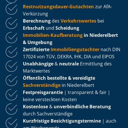
Rest­nut­zungs­dau­er-Gutachten
zur AfA-
Verkürzung
Berechnung
des
Verkehrswertes
bei
Erbschaft
und
Scheidung
Immobilien-Kaufberatung
in Niederelbert
& Umgebung
Zertifizierte
Im­mo­bi­li­en­gut­ach­ter
nach DIN
17024 von TÜV, DEKRA, IHK, DIA und EIPOS
Unabhängige
&
neutrale
Ermittlung des
Marktwertes
Öffentlich bestellte & vereidigte
Sachverständige
in Niederelbert
Fest­preis­ga­ran­tie
| transparent & fair |
keine versteckten Kosten
Kostenlose
&
unverbindliche Beratung
durch Sachverständige
Kurzfristige Be­sich­ti­gungs­ter­mi­ne
| auch
am Wochenende