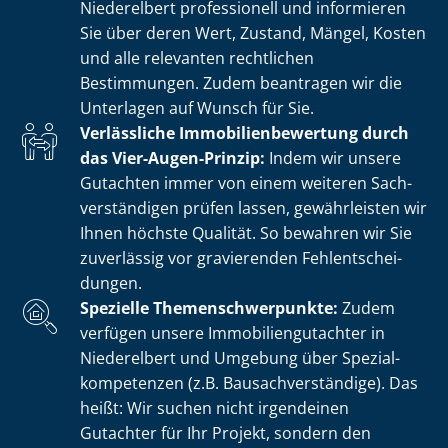
Niederelbert professionell und informieren
Sie über deren Wert, Zustand, Mängel, Kosten
und alle relevanten rechtlichen
Bestimmungen. Zudem beantragen wir die
Unterlagen auf Wunsch für Sie.
Verlässliche Im­mo­bi­li­en­be­wer­tung durch
das Vier-Augen-Prinzip:
Indem wir unsere
Gutachten immer von einem weiteren Sach­
ver­stän­di­gen prüfen lassen, gewährleisten wir
Ihnen höchste Qualität. So bewahren wir Sie
zuverlässig vor gravierenden Fehl­ent­schei­
dun­gen.
Spezielle The­men­schwer­punk­te:
Zudem
verfügen unsere Im­mo­bi­li­en­gut­ach­ter in
Niederelbert und Umgebung über Spe­zi­al­
kom­pe­ten­zen (z.B. Bau­sach­ver­stän­di­ge). Das
heißt: Wir suchen nicht irgendeinen
Gutachter für Ihr Projekt, sondern den