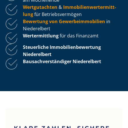
Wertgutachten
&
Im­mo­bi­li­en­wert­ermitt­
lung
für Be­triebs­ver­mö­gen
Bewertung von Ge­wer­be­im­mo­bi­li­en
in
Niederelbert
Wertermittlung
für das Finanzamt
Steuerliche Im­mo­bi­li­en­be­wer­tung
Niederelbert
Bau­sach­ver­stän­di­ger Niederelbert