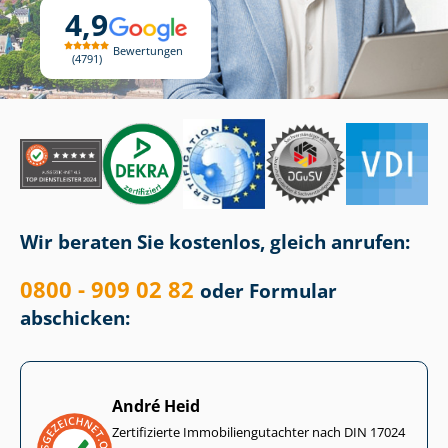
4,9
Bewertungen
4791
Wir beraten Sie kostenlos, gleich anrufen:
0800 - 909 02 82
oder Formular
abschicken:
André Heid
Zertifizierte Im­mo­bi­li­en­gut­ach­ter nach DIN 17024