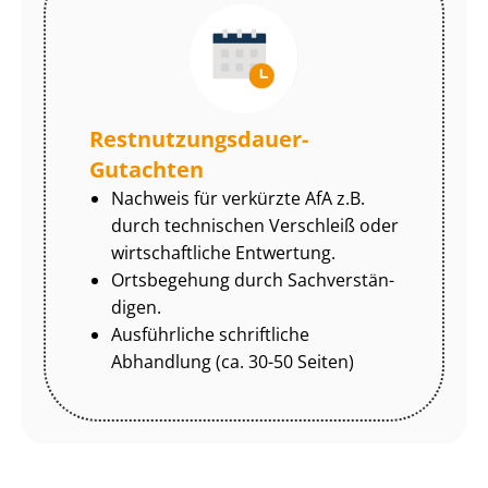
Rest­nut­zungs­dau­er-
Gutachten
Nachweis für verkürzte AfA z.B.
durch technischen Verschleiß oder
wirtschaftliche Entwertung.
Ortsbegehung durch Sach­ver­stän­
di­gen.
Ausführliche schriftliche
Abhandlung (ca. 30-50 Seiten)