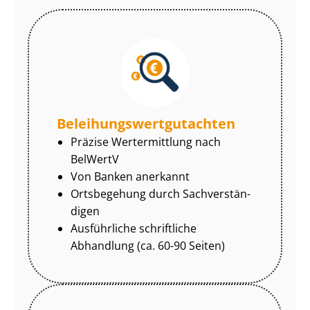
Be­lei­hungs­wert­gut­ach­ten
Präzise Wertermittlung nach
BelWertV
Von Banken anerkannt
Ortsbegehung durch Sach­ver­stän­
di­gen
Ausführliche schriftliche
Abhandlung (ca. 60-90 Seiten)