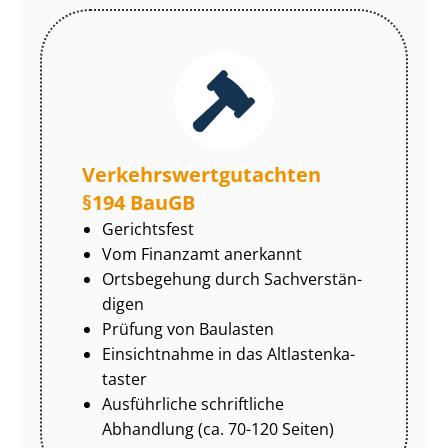
Ver­kehrs­wert­gut­ach­ten
§194 BauGB
Gerichtsfest
Vom Finanzamt anerkannt
Ortsbegehung durch Sach­ver­stän­
di­gen
Prüfung von Baulasten
Einsichtnahme in das Alt­las­ten­ka­
tas­ter
Ausführliche schriftliche
Abhandlung (ca. 70-120 Seiten)