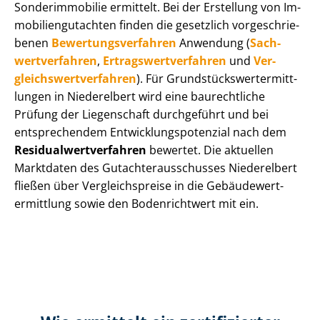
Sonderimmobilie ermittelt. Bei der Erstellung von Im­
mo­bi­li­en­gut­ach­ten finden die gesetzlich vor­ge­schrie­
be­nen
Be­wer­tungs­ver­fah­ren
Anwendung (
Sach­
wert­ver­fah­ren
,
Er­trags­wert­ver­fah­ren
und
Ver­
gleichs­wert­ver­fah­ren
). Für Grund­stücks­wert­ermitt­
lun­gen in Niederelbert wird eine baurechtliche
Prüfung der Liegenschaft durchgeführt und bei
entsprechendem Ent­wick­lungs­po­ten­zi­al nach dem
Re­si­du­al­wert­ver­fah­ren
bewertet. Die aktuellen
Marktdaten des Gut­ach­ter­aus­schus­ses Niederelbert
fließen über Ver­gleichs­prei­se in die Ge­bäu­de­wert­
ermitt­lung sowie den Bodenrichtwert mit ein.