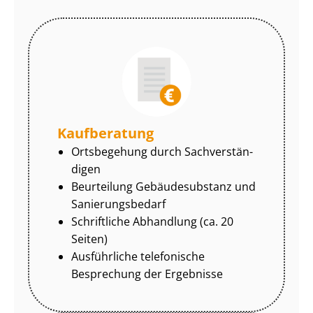
Kaufberatung
Ortsbegehung durch Sach­ver­stän­
di­gen
Beurteilung Gebäudesubstanz und
Sa­nie­rungs­be­darf
Schriftliche Abhandlung (ca. 20
Seiten)
Ausführliche telefonische
Besprechung der Ergebnisse