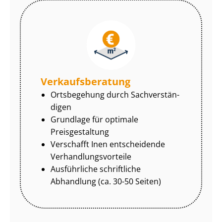
Ver­kaufs­be­ra­tung
Ortsbegehung durch Sach­ver­stän­
di­gen
Grundlage für optimale
Preisgestaltung
Verschafft Inen entscheidende
Ver­hand­lungs­vor­tei­le
Ausführliche schriftliche
Abhandlung (ca. 30-50 Seiten)