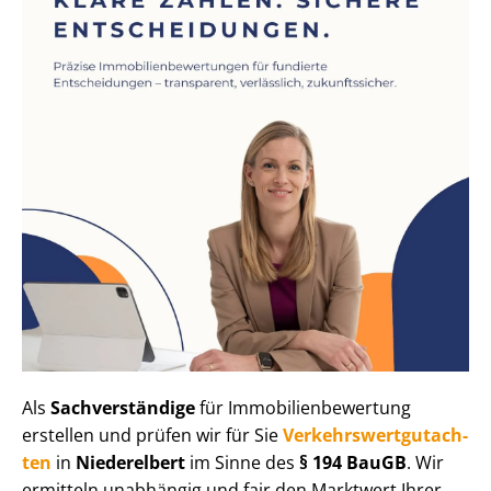
Als
Sachverständige
für Im­mo­bi­li­en­be­wer­tung
erstellen und prüfen wir für Sie
Ver­kehrs­wert­gut­ach­
ten
in
Niederelbert
im Sinne des
§ 194 BauGB
. Wir
ermitteln unabhängig und fair den Marktwert Ihrer