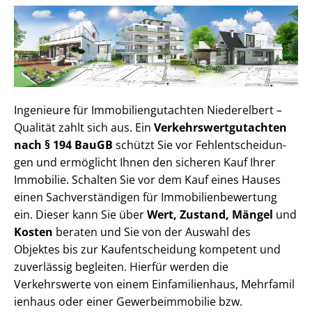
Ingenieure für Im­mo­bi­li­en­gut­ach­ten Niederelbert –
Qualität zahlt sich aus. Ein
Ver­kehrs­wert­gut­ach­ten
nach § 194 BauGB
schützt Sie vor Fehl­ent­schei­dun­
gen und ermöglicht Ihnen den sicheren Kauf Ihrer
Immobilie. Schalten Sie vor dem Kauf eines Hauses
einen Sach­ver­stän­di­gen für Im­mo­bi­li­en­be­wer­tung
ein. Dieser kann Sie über
Wert, Zustand, Mängel
und
Kosten
beraten und Sie von der Auswahl des
Objektes bis zur Kauf­ent­schei­dung kompetent und
zuverlässig begleiten. Hierfür werden die
Verkehrswerte von einem Einfamilienhaus, Mehr­fa­mi­l
i­en­haus oder einer Ge­wer­be­im­mo­bi­lie bzw.