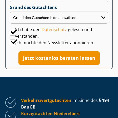
Grund des Gutachtens
Ich habe den
Datenschutz
gelesen und
verstanden.
Ich möchte den Newsletter abonnieren.
Jetzt kostenlos beraten lassen
Ver­kehrs­wert­gut­ach­ten
im Sinne des
§ 194
BauGB
Kurzgutachten Niederelbert