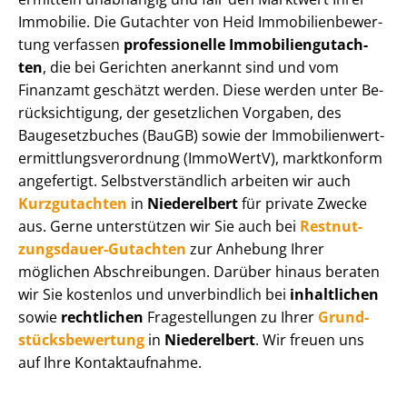
Immobilie. Die Gutachter von Heid Im­mo­bi­li­en­be­wer­
tung verfassen
professionelle Im­mo­bi­li­en­gut­ach­
ten
, die bei Gerichten anerkannt sind und vom
Finanzamt geschätzt werden. Diese werden unter Be­
rück­sich­ti­gung, der gesetzlichen Vorgaben, des
Baugesetzbuches (BauGB) sowie der Im­mo­bi­li­en­wert­
ermitt­lungs­ver­ord­nung (ImmoWertV), marktkonform
angefertigt. Selbst­ver­ständ­lich arbeiten wir auch
Kurzgutachten
in
Niederelbert
für private Zwecke
aus. Gerne unterstützen wir Sie auch bei
Rest­nut­
zungs­dau­er-Gutachten
zur Anhebung Ihrer
möglichen Abschreibungen. Darüber hinaus beraten
wir Sie kostenlos und unverbindlich bei
inhaltlichen
sowie
rechtlichen
Fragestellungen zu Ihrer
Grund­
stücks­be­wer­tung
in
Niederelbert
. Wir freuen uns
auf Ihre Kontaktaufnahme.