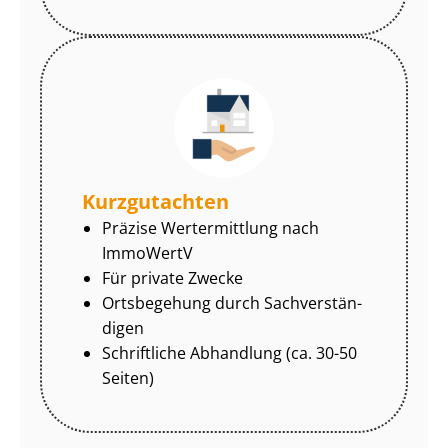
Kurzgutachten
Präzise Wertermittlung nach
ImmoWertV
Für private Zwecke
Ortsbegehung durch Sach­ver­stän­
di­gen
Schriftliche Abhandlung (ca. 30-50
Seiten)