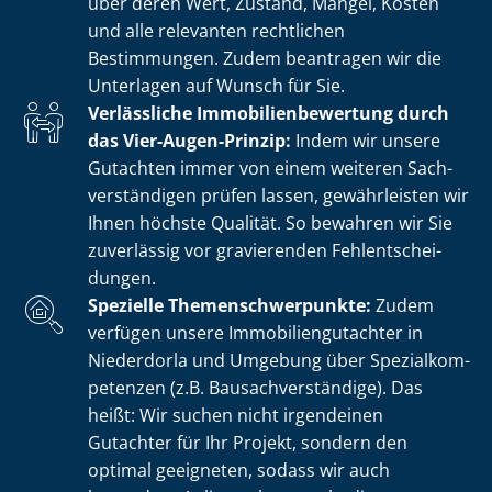
über deren Wert, Zustand, Mängel, Kosten
und alle relevanten rechtlichen
Bestimmungen. Zudem beantragen wir die
Unterlagen auf Wunsch für Sie.
Verlässliche Im­mo­bi­li­en­be­wer­tung durch
das Vier-Augen-Prinzip:
Indem wir unsere
Gutachten immer von einem weiteren Sach­
ver­stän­di­gen prüfen lassen, gewährleisten wir
Ihnen höchste Qualität. So bewahren wir Sie
zuverlässig vor gravierenden Fehl­ent­schei­
dun­gen.
Spezielle The­men­schwer­punk­te:
Zudem
verfügen unsere Im­mo­bi­li­en­gut­ach­ter in
Niederdorla und Umgebung über Spe­zi­al­kom­
pe­ten­zen (z.B. Bau­sach­ver­stän­di­ge). Das
heißt: Wir suchen nicht irgendeinen
Gutachter für Ihr Projekt, sondern den
optimal geeigneten, sodass wir auch