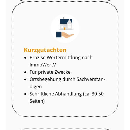
Kurzgutachten
Präzise Wertermittlung nach
ImmoWertV
Für private Zwecke
Ortsbegehung durch Sach­ver­stän­
di­gen
Schriftliche Abhandlung (ca. 30-50
Seiten)