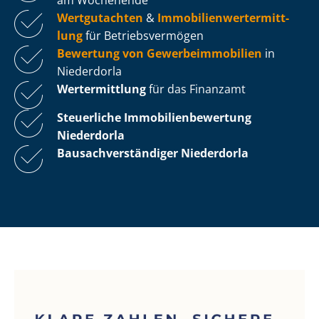
Wertgutachten
&
Im­mo­bi­li­en­wert­ermitt­
lung
für Be­triebs­ver­mö­gen
Bewertung von Ge­wer­be­im­mo­bi­li­en
in
Niederdorla
Wertermittlung
für das Finanzamt
Steuerliche Im­mo­bi­li­en­be­wer­tung
Niederdorla
Bau­sach­ver­stän­di­ger Niederdorla