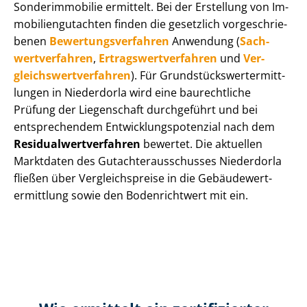
Sonderimmobilie ermittelt. Bei der Erstellung von Im­
mo­bi­li­en­gut­ach­ten finden die gesetzlich vor­ge­schrie­
be­nen
Be­wer­tungs­ver­fah­ren
Anwendung (
Sach­
wert­ver­fah­ren
,
Er­trags­wert­ver­fah­ren
und
Ver­
gleichs­wert­ver­fah­ren
). Für Grund­stücks­wert­ermitt­
lun­gen in Niederdorla wird eine baurechtliche
Prüfung der Liegenschaft durchgeführt und bei
entsprechendem Ent­wick­lungs­po­ten­zi­al nach dem
Re­si­du­al­wert­ver­fah­ren
bewertet. Die aktuellen
Marktdaten des Gut­ach­ter­aus­schus­ses Niederdorla
fließen über Ver­gleichs­prei­se in die Ge­bäu­de­wert­
ermitt­lung sowie den Bodenrichtwert mit ein.