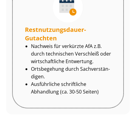
Rest­nut­zungs­dau­er-
Gutachten
Nachweis für verkürzte AfA z.B.
durch technischen Verschleiß oder
wirtschaftliche Entwertung.
Ortsbegehung durch Sach­ver­stän­
di­gen.
Ausführliche schriftliche
Abhandlung (ca. 30-50 Seiten)