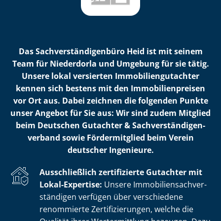
Das Sach­ver­stän­di­gen­bü­ro Heid ist mit seinem
Team für Niederdorla und Umgebung für sie tätig.
Unsere lokal versierten Im­mo­bi­li­en­gut­ach­ter
kennen sich bestens mit den Im­mo­bi­li­en­prei­sen
vor Ort aus. Dabei zeichnen die folgenden Punkte
unser Angebot für Sie aus: Wir sind zudem Mitglied
beim Deutschen Gutachter & Sach­ver­stän­di­gen­
ver­band sowie Fördermitglied beim Verein
deutscher Ingenieure.
Ausschließlich zertifizierte Gutachter mit
Lokal-Expertise:
Unsere Im­mo­bi­li­en­sach­ver­
stän­di­gen verfügen über verschiedene
renommierte Zer­ti­fi­zie­run­gen, welche die