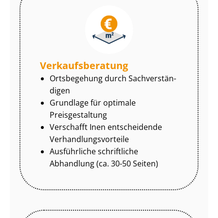
Ver­kaufs­be­ra­tung
Ortsbegehung durch Sach­ver­stän­
di­gen
Grundlage für optimale
Preisgestaltung
Verschafft Inen entscheidende
Ver­hand­lungs­vor­tei­le
Ausführliche schriftliche
Abhandlung (ca. 30-50 Seiten)