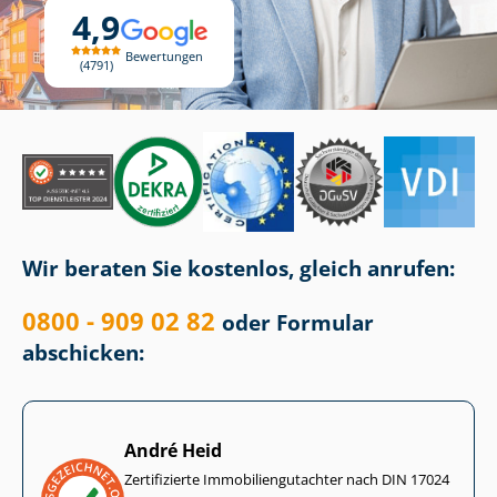
4,9
Bewertungen
4791
Wir beraten Sie kostenlos, gleich anrufen:
0800 - 909 02 82
oder Formular
abschicken:
André Heid
Zertifizierte Im­mo­bi­li­en­gut­ach­ter nach DIN 17024