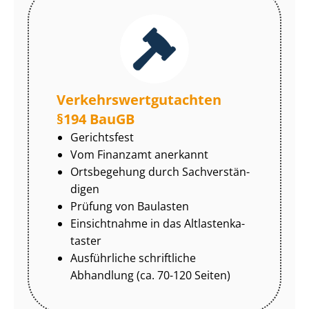
Ver­kehrs­wert­gut­ach­ten
§194 BauGB
Gerichtsfest
Vom Finanzamt anerkannt
Ortsbegehung durch Sach­ver­stän­
di­gen
Prüfung von Baulasten
Einsichtnahme in das Alt­las­ten­ka­
tas­ter
Ausführliche schriftliche
Abhandlung (ca. 70-120 Seiten)