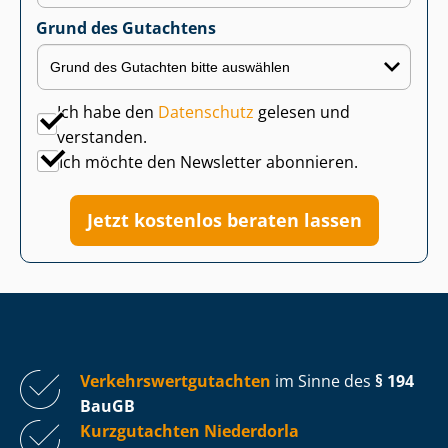
Grund des Gutachtens
Ich habe den
Datenschutz
gelesen und
verstanden.
Ich möchte den Newsletter abonnieren.
Jetzt kostenlos beraten lassen
Ver­kehrs­wert­gut­ach­ten
im Sinne des
§ 194
BauGB
Kurzgutachten Niederdorla