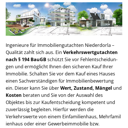
Ingenieure für Im­mo­bi­li­en­gut­ach­ten Niederdorla –
Qualität zahlt sich aus. Ein
Ver­kehrs­wert­gut­ach­ten
nach § 194 BauGB
schützt Sie vor Fehl­ent­schei­dun­
gen und ermöglicht Ihnen den sicheren Kauf Ihrer
Immobilie. Schalten Sie vor dem Kauf eines Hauses
einen Sach­ver­stän­di­gen für Im­mo­bi­li­en­be­wer­tung
ein. Dieser kann Sie über
Wert, Zustand, Mängel
und
Kosten
beraten und Sie von der Auswahl des
Objektes bis zur Kauf­ent­schei­dung kompetent und
zuverlässig begleiten. Hierfür werden die
Verkehrswerte von einem Einfamilienhaus, Mehr­fa­mi­l
i­en­haus oder einer Ge­wer­be­im­mo­bi­lie bzw.