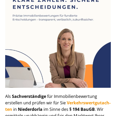
Als
Sachverständige
für Im­mo­bi­li­en­be­wer­tung
erstellen und prüfen wir für Sie
Ver­kehrs­wert­gut­ach­
ten
in
Niederdorla
im Sinne des
§ 194 BauGB
. Wir
ermitteln unabhängig und fair den Marktwert Ihrer