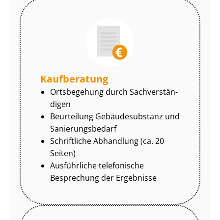
Kaufberatung
Ortsbegehung durch Sach­ver­stän­
di­gen
Beurteilung Gebäudesubstanz und
Sa­nie­rungs­be­darf
Schriftliche Abhandlung (ca. 20
Seiten)
Ausführliche telefonische
Besprechung der Ergebnisse