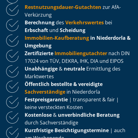
Rest­nut­zungs­dau­er-Gutachten
zur AfA-
Verkürzung
Berechnung
des
Verkehrswertes
bei
Erbschaft
und
Scheidung
Immobilien-Kaufberatung
in Niederdorla &
Umgebung
Zertifizierte
Im­mo­bi­li­en­gut­ach­ter
nach DIN
17024 von TÜV, DEKRA, IHK, DIA und EIPOS
Unabhängige
&
neutrale
Ermittlung des
Marktwertes
Öffentlich bestellte & vereidigte
Sachverständige
in Niederdorla
Fest­preis­ga­ran­tie
| transparent & fair |
keine versteckten Kosten
Kostenlose
&
unverbindliche Beratung
durch Sachverständige
Kurzfristige Be­sich­ti­gungs­ter­mi­ne
| auch
am Wochenende