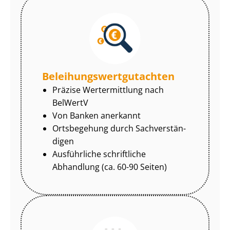
Be­lei­hungs­wert­gut­ach­ten
Präzise Wertermittlung nach
BelWertV
Von Banken anerkannt
Ortsbegehung durch Sach­ver­stän­
di­gen
Ausführliche schriftliche
Abhandlung (ca. 60-90 Seiten)