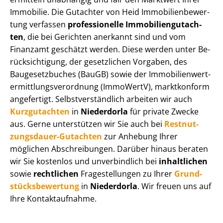
Immobilie. Die Gutachter von Heid Im­mo­bi­li­en­be­wer­
tung verfassen
professionelle Im­mo­bi­li­en­gut­ach­
ten
, die bei Gerichten anerkannt sind und vom
Finanzamt geschätzt werden. Diese werden unter Be­
rück­sich­ti­gung, der gesetzlichen Vorgaben, des
Baugesetzbuches (BauGB) sowie der Im­mo­bi­li­en­wert­
ermitt­lungs­ver­ord­nung (ImmoWertV), marktkonform
angefertigt. Selbst­ver­ständ­lich arbeiten wir auch
Kurzgutachten
in
Niederdorla
für private Zwecke
aus. Gerne unterstützen wir Sie auch bei
Rest­nut­
zungs­dau­er-Gutachten
zur Anhebung Ihrer
möglichen Abschreibungen. Darüber hinaus beraten
wir Sie kostenlos und unverbindlich bei
inhaltlichen
sowie
rechtlichen
Fragestellungen zu Ihrer
Grund­
stücks­be­wer­tung
in
Niederdorla
. Wir freuen uns auf
Ihre Kontaktaufnahme.