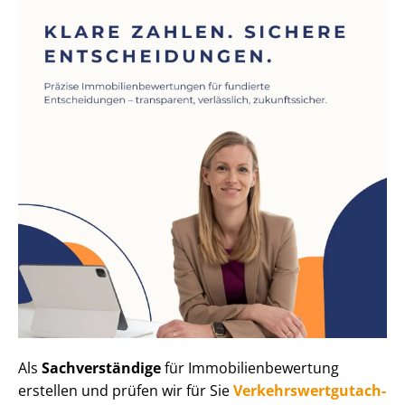
Als
Sachverständige
für Im­mo­bi­li­en­be­wer­tung
erstellen und prüfen wir für Sie
Ver­kehrs­wert­gut­ach­