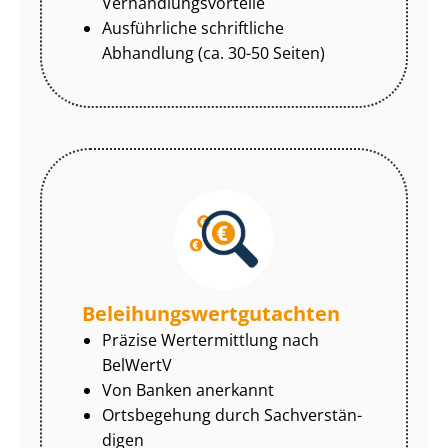
Ver­hand­lungs­vor­tei­le
Ausführliche schriftliche
Abhandlung (ca. 30-50 Seiten)
Be­lei­hungs­wert­gut­ach­ten
Präzise Wertermittlung nach
BelWertV
Von Banken anerkannt
Ortsbegehung durch Sach­ver­stän­
di­gen