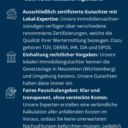
Ausschließlich zertifizierte Gutachter mit
Lokal-Expertise:
Unsere Im­mo­bi­li­en­sach­ver­
stän­di­gen verfügen über verschiedene
renommierte Zer­ti­fi­zie­run­gen, welche die
Qualität ihrer Wertermittlung bezeugen. Dazu
gehören TÜV, DEKRA, IHK, DIA und EIPOS.
Einhaltung rechtlicher Vorgaben:
Unsere
lokalen Im­mo­bi­li­en­gut­ach­ter kennen die
Gesetzeslage in Neustetten (Württemberg)
und Umgebung bestens. Unsere Gutachten
halten diese immer ein.
Faires Pauschalangebot: Klar und
transparent, ohne versteckte Kosten.
Unsere Experten erstellen eine verbindliche
Kalkulation aller anfallenden Kosten im
Voraus, sodass Sie keine unerwarteten
Nachzahlungen befürchten müssen. Lediglich