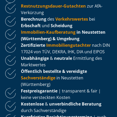
Rest­nut­zungs­dau­er-Gutachten
zur AfA-
Verkürzung
Berechnung
des
Verkehrswertes
bei
Erbschaft
und
Scheidung
Immobilien-Kaufberatung
in Neustetten
(Württemberg) & Umgebung
Zertifizierte
Im­mo­bi­li­en­gut­ach­ter
nach DIN
17024 von TÜV, DEKRA, IHK, DIA und EIPOS
Unabhängige
&
neutrale
Ermittlung des
Marktwertes
Öffentlich bestellte & vereidigte
Sachverständige
in Neustetten
(Württemberg)
Fest­preis­ga­ran­tie
| transparent & fair |
keine versteckten Kosten
Kostenlose
&
unverbindliche Beratung
durch Sachverständige
Kurzfristige Be­sich­ti­gungs­ter­mi­ne
| auch