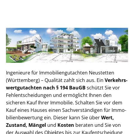
Ingenieure für Im­mo­bi­li­en­gut­ach­ten Neustetten
(Württemberg) – Qualität zahlt sich aus. Ein
Ver­kehrs­
wert­gut­ach­ten nach § 194 BauGB
schützt Sie vor
Fehl­ent­schei­dun­gen und ermöglicht Ihnen den
sicheren Kauf Ihrer Immobilie. Schalten Sie vor dem
Kauf eines Hauses einen Sach­ver­stän­di­gen für Im­mo­
bi­li­en­be­wer­tung ein. Dieser kann Sie über
Wert,
Zustand, Mängel
und
Kosten
beraten und Sie von
der Auswahl des Objektes bis zur Kauf­ent­schei­dung