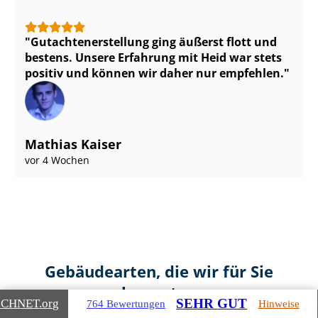
Gut­ach­ten­er­stel­lung ging äußerst flott und
bestens. Unsere Erfahrung mit Heid war stets
positiv und können wir daher nur empfehlen.
Mathias Kaiser
vor 4 Wochen
Gebäudearten, die wir für Sie
bewerten
SEHR GUT
ICHNET
.org
764 Bewertungen
Hinweise