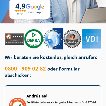
4,9
Bewertungen
4791
Wir beraten Sie kostenlos, gleich anrufen:
0800 - 909 02 82
oder Formular
abschicken:
André Heid
Zertifizierte Im­mo­bi­li­en­gut­ach­ter nach DIN 17024