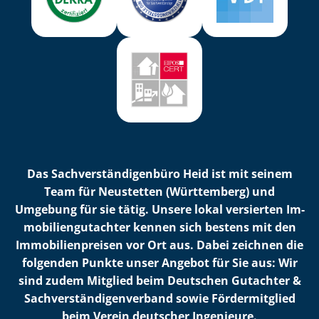
Das Sach­ver­stän­di­gen­bü­ro Heid ist mit seinem
Team für Neustetten (Württemberg) und
Umgebung für sie tätig. Unsere lokal versierten Im­
mo­bi­li­en­gut­ach­ter kennen sich bestens mit den
Im­mo­bi­li­en­prei­sen vor Ort aus. Dabei zeichnen die
folgenden Punkte unser Angebot für Sie aus: Wir
sind zudem Mitglied beim Deutschen Gutachter &
Sach­ver­stän­di­gen­ver­band sowie Fördermitglied
beim Verein deutscher Ingenieure.