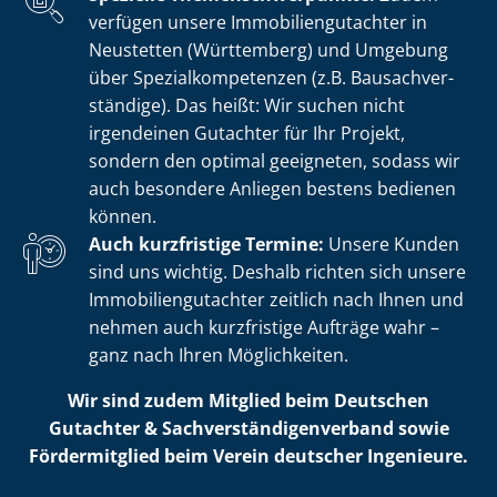
verfügen unsere Im­mo­bi­li­en­gut­ach­ter in
Neustetten (Württemberg) und Umgebung
über Spe­zi­al­kom­pe­ten­zen (z.B. Bau­sach­ver­
stän­di­ge). Das heißt: Wir suchen nicht
irgendeinen Gutachter für Ihr Projekt,
sondern den optimal geeigneten, sodass wir
auch besondere Anliegen bestens bedienen
können.
Auch kurzfristige Termine:
Unsere Kunden
sind uns wichtig. Deshalb richten sich unsere
Im­mo­bi­li­en­gut­ach­ter zeitlich nach Ihnen und
nehmen auch kurzfristige Aufträge wahr –
ganz nach Ihren Möglichkeiten.
Wir sind zudem Mitglied beim Deutschen
Gutachter & Sach­ver­stän­di­gen­ver­band sowie
Fördermitglied beim Verein deutscher Ingenieure.