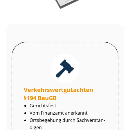
Ver­kehrs­wert­gut­ach­ten
§194 BauGB
Gerichtsfest
Vom Finanzamt anerkannt
Ortsbegehung durch Sach­ver­stän­
di­gen