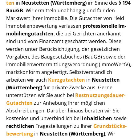
ten
in
Neustetten (Württemberg)
im Sinne des
§ 194
BauGB
. Wir ermitteln unabhängig und fair den
Marktwert Ihrer Immobilie. Die Gutachter von Heid
Im­mo­bi­li­en­be­wer­tung verfassen
professionelle Im­
mo­bi­li­en­gut­ach­ten
, die bei Gerichten anerkannt
sind und vom Finanzamt geschätzt werden. Diese
werden unter Be­rück­sich­ti­gung, der gesetzlichen
Vorgaben, des Baugesetzbuches (BauGB) sowie der
Im­mo­bi­li­en­wert­ermitt­lungs­ver­ord­nung (ImmoWertV),
marktkonform angefertigt. Selbst­ver­ständ­lich
arbeiten wir auch
Kurzgutachten
in
Neustetten
(Württemberg)
für private Zwecke aus. Gerne
unterstützen wir Sie auch bei
Rest­nut­zungs­dau­er-
Gutachten
zur Anhebung Ihrer möglichen
Abschreibungen. Darüber hinaus beraten wir Sie
kostenlos und unverbindlich bei
inhaltlichen
sowie
rechtlichen
Fragestellungen zu Ihrer
Grund­stücks­
be­wer­tung
in
Neustetten (Württemberg)
. Wir