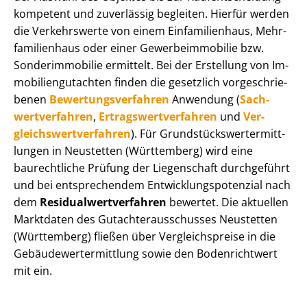
kompetent und zuverlässig begleiten. Hierfür werden
die Verkehrswerte von einem Einfamilienhaus, Mehr­
fa­mi­li­en­haus oder einer Ge­wer­be­im­mo­bi­lie bzw.
Sonderimmobilie ermittelt. Bei der Erstellung von Im­
mo­bi­li­en­gut­ach­ten finden die gesetzlich vor­ge­schrie­
be­nen
Be­wer­tungs­ver­fah­ren
Anwendung (
Sach­
wert­ver­fah­ren
,
Er­trags­wert­ver­fah­ren
und
Ver­
gleichs­wert­ver­fah­ren
). Für Grund­stücks­wert­ermitt­
lun­gen in Neustetten (Württemberg) wird eine
baurechtliche Prüfung der Liegenschaft durchgeführt
und bei entsprechendem Ent­wick­lungs­po­ten­zi­al nach
dem
Re­si­du­al­wert­ver­fah­ren
bewertet. Die aktuellen
Marktdaten des Gut­ach­ter­aus­schus­ses Neustetten
(Württemberg) fließen über Ver­gleichs­prei­se in die
Ge­bäu­de­wert­ermitt­lung sowie den Bodenrichtwert
mit ein.