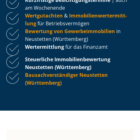
am Wochenende
Wertgutachten
&
Im­mo­bi­li­en­wert­ermitt­
lung
für Be­triebs­ver­mö­gen
Bewertung von Ge­wer­be­im­mo­bi­li­en
in
Neustetten (Württemberg)
Wertermittlung
für das Finanzamt
Steuerliche Im­mo­bi­li­en­be­wer­tung
Neustetten (Württemberg)
Bau­sach­ver­stän­di­ger Neustetten
(Württemberg)