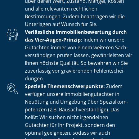
über deren Wert, Zustand, Mängel, Kosten
und alle relevanten rechtlichen
Bestimmungen. Zudem beantragen wir die
Unterlagen auf Wunsch für Sie.
Verlässliche Im­mo­bi­li­en­be­wer­tung durch
das Vier-Augen-Prinzip:
Indem wir unsere
Gutachten immer von einem weiteren Sach­
ver­stän­di­gen prüfen lassen, gewährleisten wir
Ihnen höchste Qualität. So bewahren wir Sie
zuverlässig vor gravierenden Fehl­ent­schei­
dun­gen.
Spezielle The­men­schwer­punk­te:
Zudem
verfügen unsere Im­mo­bi­li­en­gut­ach­ter in
Neuötting und Umgebung über Spe­zi­al­kom­
pe­ten­zen (z.B. Bau­sach­ver­stän­di­ge). Das
heißt: Wir suchen nicht irgendeinen
Gutachter für Ihr Projekt, sondern den
optimal geeigneten, sodass wir auch