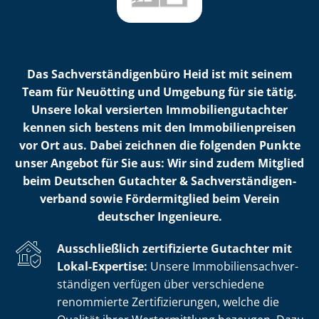
Das Sach­ver­stän­di­gen­bü­ro Heid ist mit seinem
Team für Neuötting und Umgebung für sie tätig.
Unsere lokal versierten Im­mo­bi­li­en­gut­ach­ter
kennen sich bestens mit den Im­mo­bi­li­en­prei­sen
vor Ort aus. Dabei zeichnen die folgenden Punkte
unser Angebot für Sie aus: Wir sind zudem Mitglied
beim Deutschen Gutachter & Sach­ver­stän­di­gen­
ver­band sowie Fördermitglied beim Verein
deutscher Ingenieure.
Ausschließlich zertifizierte Gutachter mit
Lokal-Expertise:
Unsere Im­mo­bi­li­en­sach­ver­
stän­di­gen verfügen über verschiedene
renommierte Zer­ti­fi­zie­run­gen, welche die