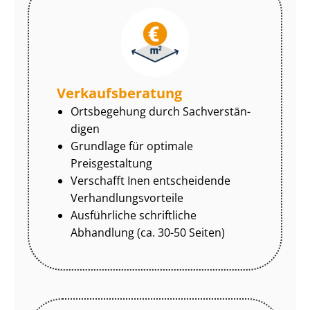
Ver­kaufs­be­ra­tung
Ortsbegehung durch Sach­ver­stän­
di­gen
Grundlage für optimale
Preisgestaltung
Verschafft Inen entscheidende
Ver­hand­lungs­vor­tei­le
Ausführliche schriftliche
Abhandlung (ca. 30-50 Seiten)