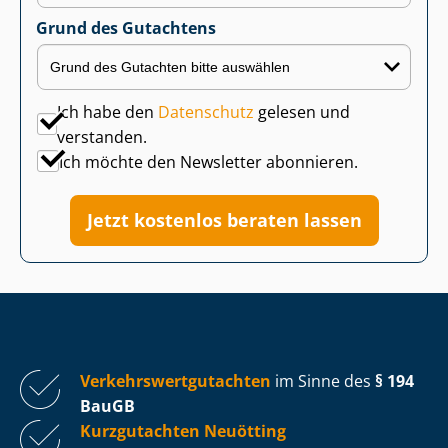
Grund des Gutachtens
Ich habe den
Datenschutz
gelesen und
verstanden.
Ich möchte den Newsletter abonnieren.
Jetzt kostenlos beraten lassen
Ver­kehrs­wert­gut­ach­ten
im Sinne des
§ 194
BauGB
Kurzgutachten Neuötting