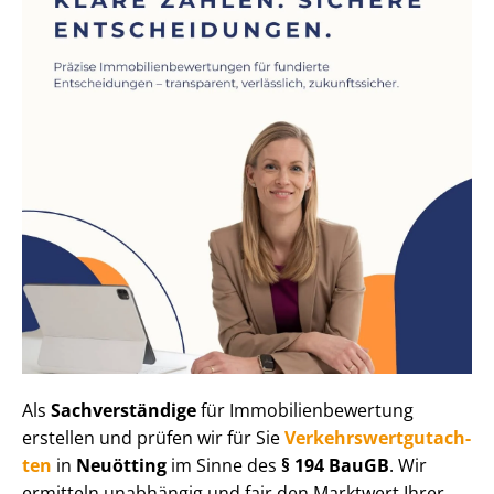
Als
Sachverständige
für Im­mo­bi­li­en­be­wer­tung
erstellen und prüfen wir für Sie
Ver­kehrs­wert­gut­ach­
ten
in
Neuötting
im Sinne des
§ 194 BauGB
. Wir
ermitteln unabhängig und fair den Marktwert Ihrer