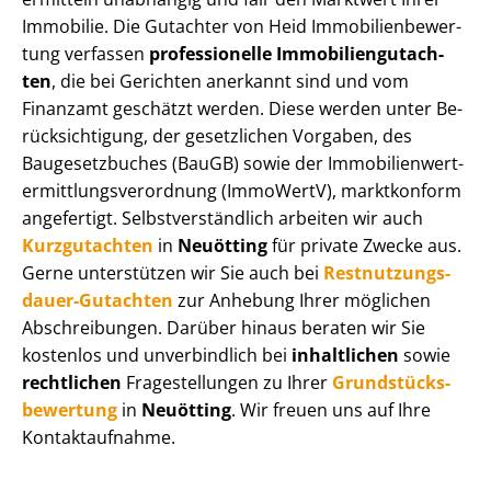
Immobilie. Die Gutachter von Heid Im­mo­bi­li­en­be­wer­
tung verfassen
professionelle Im­mo­bi­li­en­gut­ach­
ten
, die bei Gerichten anerkannt sind und vom
Finanzamt geschätzt werden. Diese werden unter Be­
rück­sich­ti­gung, der gesetzlichen Vorgaben, des
Baugesetzbuches (BauGB) sowie der Im­mo­bi­li­en­wert­
ermitt­lungs­ver­ord­nung (ImmoWertV), marktkonform
angefertigt. Selbst­ver­ständ­lich arbeiten wir auch
Kurzgutachten
in
Neuötting
für private Zwecke aus.
Gerne unterstützen wir Sie auch bei
Rest­nut­zungs­
dau­er-Gutachten
zur Anhebung Ihrer möglichen
Abschreibungen. Darüber hinaus beraten wir Sie
kostenlos und unverbindlich bei
inhaltlichen
sowie
rechtlichen
Fragestellungen zu Ihrer
Grund­stücks­
be­wer­tung
in
Neuötting
. Wir freuen uns auf Ihre
Kontaktaufnahme.