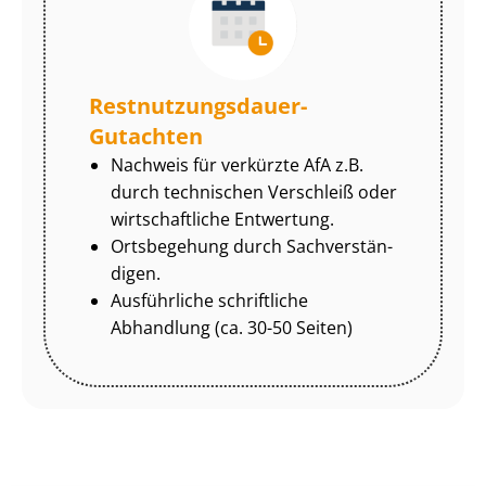
Rest­nut­zungs­dau­er-
Gutachten
Nachweis für verkürzte AfA z.B.
durch technischen Verschleiß oder
wirtschaftliche Entwertung.
Ortsbegehung durch Sach­ver­stän­
di­gen.
Ausführliche schriftliche
Abhandlung (ca. 30-50 Seiten)