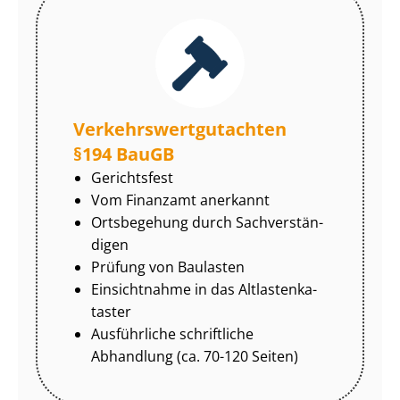
Ver­kehrs­wert­gut­ach­ten
§194 BauGB
Gerichtsfest
Vom Finanzamt anerkannt
Ortsbegehung durch Sach­ver­stän­
di­gen
Prüfung von Baulasten
Einsichtnahme in das Alt­las­ten­ka­
tas­ter
Ausführliche schriftliche
Abhandlung (ca. 70-120 Seiten)