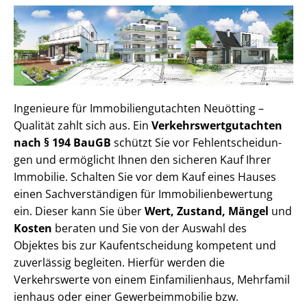
Ingenieure für Im­mo­bi­li­en­gut­ach­ten Neuötting –
Qualität zahlt sich aus. Ein
Ver­kehrs­wert­gut­ach­ten
nach § 194 BauGB
schützt Sie vor Fehl­ent­schei­dun­
gen und ermöglicht Ihnen den sicheren Kauf Ihrer
Immobilie. Schalten Sie vor dem Kauf eines Hauses
einen Sach­ver­stän­di­gen für Im­mo­bi­li­en­be­wer­tung
ein. Dieser kann Sie über
Wert, Zustand, Mängel
und
Kosten
beraten und Sie von der Auswahl des
Objektes bis zur Kauf­ent­schei­dung kompetent und
zuverlässig begleiten. Hierfür werden die
Verkehrswerte von einem Einfamilienhaus, Mehr­fa­mi­l
i­en­haus oder einer Ge­wer­be­im­mo­bi­lie bzw.