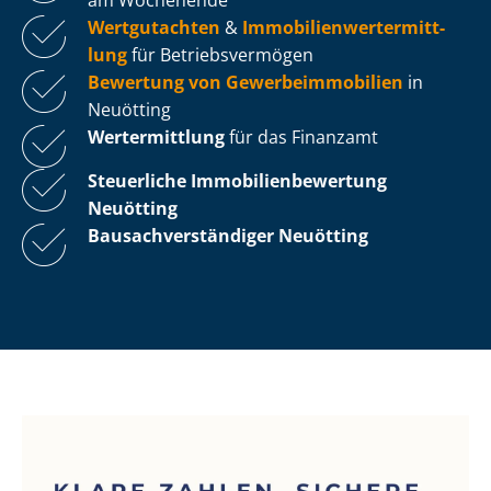
Wertgutachten
&
Im­mo­bi­li­en­wert­ermitt­
lung
für Be­triebs­ver­mö­gen
Bewertung von Ge­wer­be­im­mo­bi­li­en
in
Neuötting
Wertermittlung
für das Finanzamt
Steuerliche Im­mo­bi­li­en­be­wer­tung
Neuötting
Bau­sach­ver­stän­di­ger Neuötting