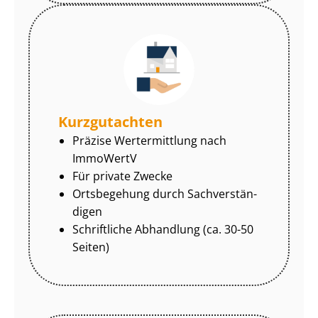
Kurzgutachten
Präzise Wertermittlung nach
ImmoWertV
Für private Zwecke
Ortsbegehung durch Sach­ver­stän­
di­gen
Schriftliche Abhandlung (ca. 30-50
Seiten)