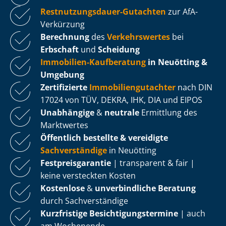
Rest­nut­zungs­dau­er-Gutachten
zur AfA-
Verkürzung
Berechnung
des
Verkehrswertes
bei
Erbschaft
und
Scheidung
Immobilien-Kaufberatung
in Neuötting &
Umgebung
Zertifizierte
Im­mo­bi­li­en­gut­ach­ter
nach DIN
17024 von TÜV, DEKRA, IHK, DIA und EIPOS
Unabhängige
&
neutrale
Ermittlung des
Marktwertes
Öffentlich bestellte & vereidigte
Sachverständige
in Neuötting
Fest­preis­ga­ran­tie
| transparent & fair |
keine versteckten Kosten
Kostenlose
&
unverbindliche Beratung
durch Sachverständige
Kurzfristige Be­sich­ti­gungs­ter­mi­ne
| auch
am Wochenende