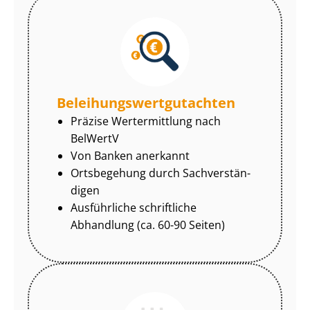
Be­lei­hungs­wert­gut­ach­ten
Präzise Wertermittlung nach
BelWertV
Von Banken anerkannt
Ortsbegehung durch Sach­ver­stän­
di­gen
Ausführliche schriftliche
Abhandlung (ca. 60-90 Seiten)