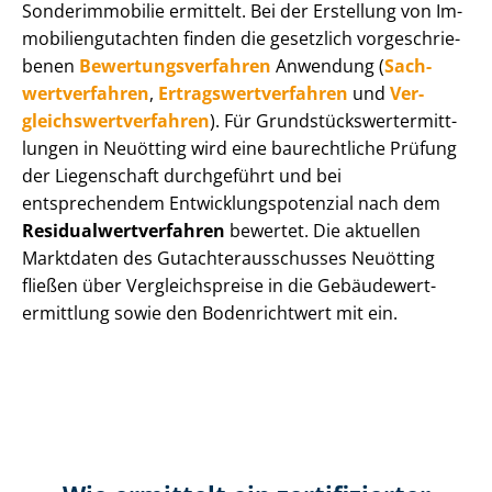
Sonderimmobilie ermittelt. Bei der Erstellung von Im­
mo­bi­li­en­gut­ach­ten finden die gesetzlich vor­ge­schrie­
be­nen
Be­wer­tungs­ver­fah­ren
Anwendung (
Sach­
wert­ver­fah­ren
,
Er­trags­wert­ver­fah­ren
und
Ver­
gleichs­wert­ver­fah­ren
). Für Grund­stücks­wert­ermitt­
lun­gen in Neuötting wird eine baurechtliche Prüfung
der Liegenschaft durchgeführt und bei
entsprechendem Ent­wick­lungs­po­ten­zi­al nach dem
Re­si­du­al­wert­ver­fah­ren
bewertet. Die aktuellen
Marktdaten des Gut­ach­ter­aus­schus­ses Neuötting
fließen über Ver­gleichs­prei­se in die Ge­bäu­de­wert­
ermitt­lung sowie den Bodenrichtwert mit ein.