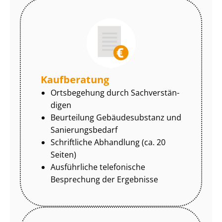
Kaufberatung
Ortsbegehung durch Sach­ver­stän­
di­gen
Beurteilung Gebäudesubstanz und
Sa­nie­rungs­be­darf
Schriftliche Abhandlung (ca. 20
Seiten)
Ausführliche telefonische
Besprechung der Ergebnisse