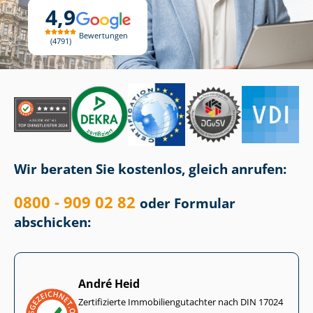
4,9
Bewertungen
4791
Wir beraten Sie kostenlos, gleich anrufen:
0800 - 909 02 82
oder Formular
abschicken:
André Heid
Zertifizierte Im­mo­bi­li­en­gut­ach­ter nach DIN 17024