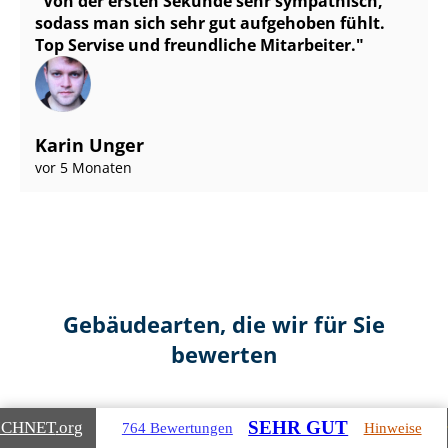
Von der ersten Sekunde sehr sympathisch,
sodass man sich sehr gut aufgehoben fühlt.
Top Servise und freundliche Mitarbeiter.
Karin Unger
vor 5 Monaten
Gebäudearten, die wir für Sie
bewerten
SEHR GUT
ICHNET
.org
764 Bewertungen
Hinweise