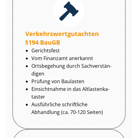
Ver­kehrs­wert­gut­ach­ten
§194 BauGB
Gerichtsfest
Vom Finanzamt anerkannt
Ortsbegehung durch Sach­ver­stän­
di­gen
Prüfung von Baulasten
Einsichtnahme in das Alt­las­ten­ka­
tas­ter
Ausführliche schriftliche
Abhandlung (ca. 70-120 Seiten)