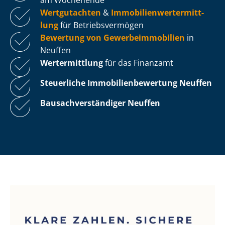
Wertgutachten
&
Im­mo­bi­li­en­wert­ermitt­
lung
für Be­triebs­ver­mö­gen
Bewertung von Ge­wer­be­im­mo­bi­li­en
in
Neuffen
Wertermittlung
für das Finanzamt
Steuerliche Im­mo­bi­li­en­be­wer­tung
Neuffen
Bau­sach­ver­stän­di­ger Neuffen