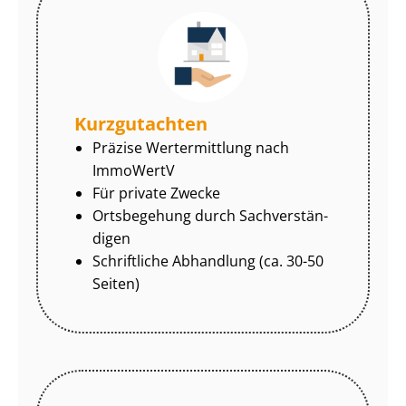
Kurzgutachten
Präzise Wertermittlung nach
ImmoWertV
Für private Zwecke
Ortsbegehung durch Sach­ver­stän­
di­gen
Schriftliche Abhandlung (ca. 30-50
Seiten)