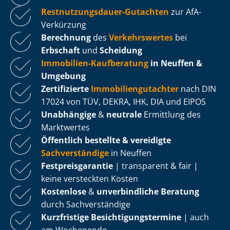
Rest­nut­zungs­dau­er-Gutachten
zur AfA-
Verkürzung
Berechnung
des
Verkehrswertes
bei
Erbschaft
und
Scheidung
Immobilien-Kaufberatung
in Neuffen &
Umgebung
Zertifizierte
Im­mo­bi­li­en­gut­ach­ter
nach DIN
17024 von TÜV, DEKRA, IHK, DIA und EIPOS
Unabhängige
&
neutrale
Ermittlung des
Marktwertes
Öffentlich bestellte & vereidigte
Sachverständige
in Neuffen
Fest­preis­ga­ran­tie
| transparent & fair |
keine versteckten Kosten
Kostenlose
&
unverbindliche Beratung
durch Sachverständige
Kurzfristige Be­sich­ti­gungs­ter­mi­ne
| auch
am Wochenende