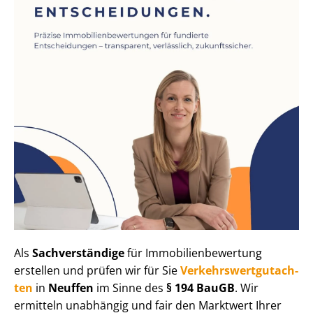
Als
Sachverständige
für Im­mo­bi­li­en­be­wer­tung
erstellen und prüfen wir für Sie
Ver­kehrs­wert­gut­ach­
ten
in
Neuffen
im Sinne des
§ 194 BauGB
. Wir
ermitteln unabhängig und fair den Marktwert Ihrer