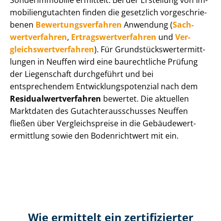
Sonderimmobilie ermittelt. Bei der Erstellung von Im­
mo­bi­li­en­gut­ach­ten finden die gesetzlich vor­ge­schrie­
be­nen
Be­wer­tungs­ver­fah­ren
Anwendung (
Sach­
wert­ver­fah­ren
,
Er­trags­wert­ver­fah­ren
und
Ver­
gleichs­wert­ver­fah­ren
). Für Grund­stücks­wert­ermitt­
lun­gen in Neuffen wird eine baurechtliche Prüfung
der Liegenschaft durchgeführt und bei
entsprechendem Ent­wick­lungs­po­ten­zi­al nach dem
Re­si­du­al­wert­ver­fah­ren
bewertet. Die aktuellen
Marktdaten des Gut­ach­ter­aus­schus­ses Neuffen
fließen über Ver­gleichs­prei­se in die Ge­bäu­de­wert­
ermitt­lung sowie den Bodenrichtwert mit ein.
Wie ermittelt ein zertifizierter