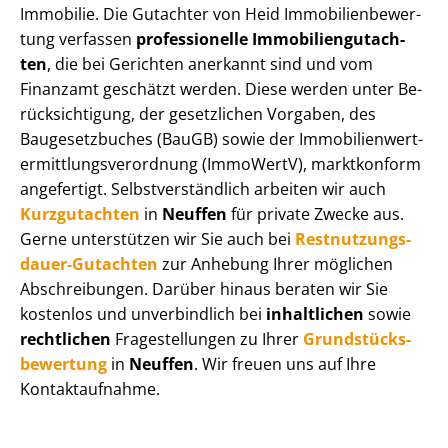
Immobilie. Die Gutachter von Heid Im­mo­bi­li­en­be­wer­
tung verfassen
professionelle Im­mo­bi­li­en­gut­ach­
ten
, die bei Gerichten anerkannt sind und vom
Finanzamt geschätzt werden. Diese werden unter Be­
rück­sich­ti­gung, der gesetzlichen Vorgaben, des
Baugesetzbuches (BauGB) sowie der Im­mo­bi­li­en­wert­
ermitt­lungs­ver­ord­nung (ImmoWertV), marktkonform
angefertigt. Selbst­ver­ständ­lich arbeiten wir auch
Kurzgutachten
in
Neuffen
für private Zwecke aus.
Gerne unterstützen wir Sie auch bei
Rest­nut­zungs­
dau­er-Gutachten
zur Anhebung Ihrer möglichen
Abschreibungen. Darüber hinaus beraten wir Sie
kostenlos und unverbindlich bei
inhaltlichen
sowie
rechtlichen
Fragestellungen zu Ihrer
Grund­stücks­
be­wer­tung
in
Neuffen
. Wir freuen uns auf Ihre
Kontaktaufnahme.