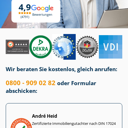
4,9
Bewertungen
4791
Wir beraten Sie kostenlos, gleich anrufen:
0800 - 909 02 82
oder Formular
abschicken:
André Heid
Zertifizierte Im­mo­bi­li­en­gut­ach­ter nach DIN 17024