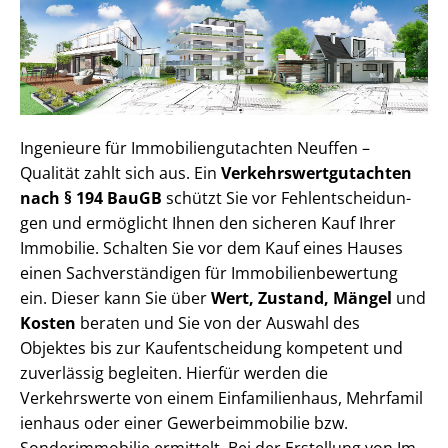
Ingenieure für Im­mo­bi­li­en­gut­ach­ten Neuffen –
Qualität zahlt sich aus. Ein
Ver­kehrs­wert­gut­ach­ten
nach § 194 BauGB
schützt Sie vor Fehl­ent­schei­dun­
gen und ermöglicht Ihnen den sicheren Kauf Ihrer
Immobilie. Schalten Sie vor dem Kauf eines Hauses
einen Sach­ver­stän­di­gen für Im­mo­bi­li­en­be­wer­tung
ein. Dieser kann Sie über
Wert, Zustand, Mängel
und
Kosten
beraten und Sie von der Auswahl des
Objektes bis zur Kauf­ent­schei­dung kompetent und
zuverlässig begleiten. Hierfür werden die
Verkehrswerte von einem Einfamilienhaus, Mehr­fa­mi­l
i­en­haus oder einer Ge­wer­be­im­mo­bi­lie bzw.