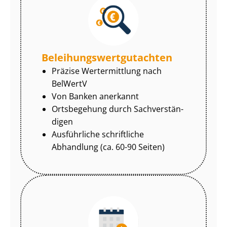
Be­lei­hungs­wert­gut­ach­ten
Präzise Wertermittlung nach
BelWertV
Von Banken anerkannt
Ortsbegehung durch Sach­ver­stän­
di­gen
Ausführliche schriftliche
Abhandlung (ca. 60-90 Seiten)