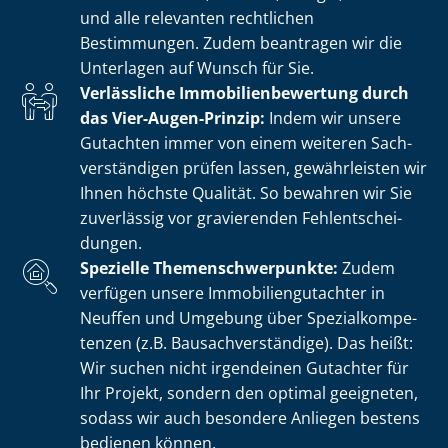
und alle relevanten rechtlichen
Bestimmungen. Zudem beantragen wir die
Unterlagen auf Wunsch für Sie.
Verlässliche Im­mo­bi­li­en­be­wer­tung durch
das Vier-Augen-Prinzip:
Indem wir unsere
Gutachten immer von einem weiteren Sach­
ver­stän­di­gen prüfen lassen, gewährleisten wir
Ihnen höchste Qualität. So bewahren wir Sie
zuverlässig vor gravierenden Fehl­ent­schei­
dun­gen.
Spezielle The­men­schwer­punk­te:
Zudem
verfügen unsere Im­mo­bi­li­en­gut­ach­ter in
Neuffen und Umgebung über Spe­zi­al­kom­pe­
ten­zen (z.B. Bau­sach­ver­stän­di­ge). Das heißt:
Wir suchen nicht irgendeinen Gutachter für
Ihr Projekt, sondern den optimal geeigneten,
sodass wir auch besondere Anliegen bestens
bedienen können.