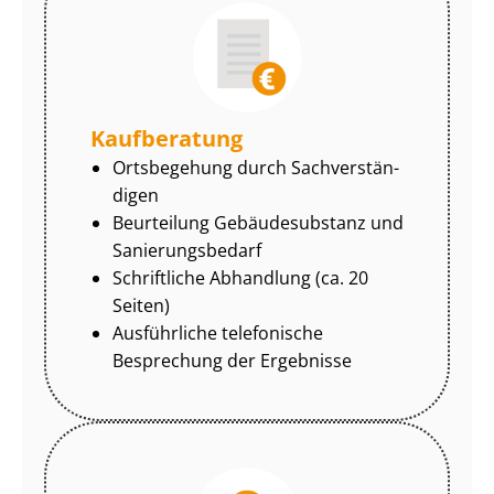
Kaufberatung
Ortsbegehung durch Sach­ver­stän­
di­gen
Beurteilung Gebäudesubstanz und
Sa­nie­rungs­be­darf
Schriftliche Abhandlung (ca. 20
Seiten)
Ausführliche telefonische
Besprechung der Ergebnisse