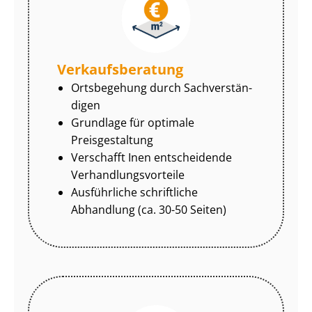
Ver­kaufs­be­ra­tung
Ortsbegehung durch Sach­ver­stän­
di­gen
Grundlage für optimale
Preisgestaltung
Verschafft Inen entscheidende
Ver­hand­lungs­vor­tei­le
Ausführliche schriftliche
Abhandlung (ca. 30-50 Seiten)