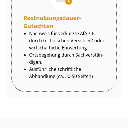
Rest­nut­zungs­dau­er-
Gutachten
Nachweis für verkürzte AfA z.B.
durch technischen Verschleiß oder
wirtschaftliche Entwertung.
Ortsbegehung durch Sach­ver­stän­
di­gen.
Ausführliche schriftliche
Abhandlung (ca. 30-50 Seiten)