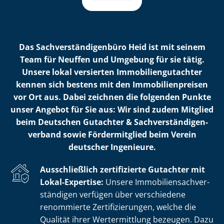
Das Sach­ver­stän­di­gen­bü­ro Heid ist mit seinem
Team für Neuffen und Umgebung für sie tätig.
Unsere lokal versierten Im­mo­bi­li­en­gut­ach­ter
kennen sich bestens mit den Im­mo­bi­li­en­prei­sen
vor Ort aus. Dabei zeichnen die folgenden Punkte
unser Angebot für Sie aus: Wir sind zudem Mitglied
beim Deutschen Gutachter & Sach­ver­stän­di­gen­
ver­band sowie Fördermitglied beim Verein
deutscher Ingenieure.
Ausschließlich zertifizierte Gutachter mit
Lokal-Expertise:
Unsere Im­mo­bi­li­en­sach­ver­
stän­di­gen verfügen über verschiedene
renommierte Zer­ti­fi­zie­run­gen, welche die
Qualität ihrer Wertermittlung bezeugen. Dazu