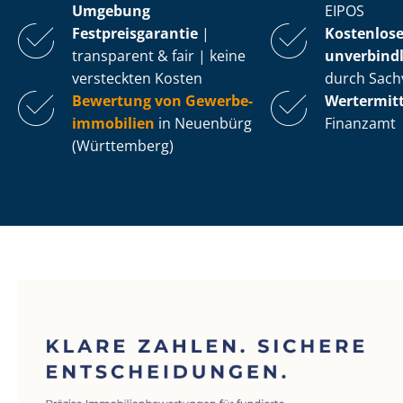
Umgebung
EIPOS
Fest­preis­ga­ran­tie
|
Kostenlos
transparent & fair | keine
unverbindl
versteckten Kosten
durch Sach
Bewertung von Ge­wer­be­
Wertermit
im­mo­bi­li­en
in Neuenbürg
Finanzamt
(Württemberg)