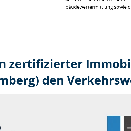
bäu­de­wert­ermitt­lung sowie 
n zertifizierter Immobi
berg) den Verkehrswe