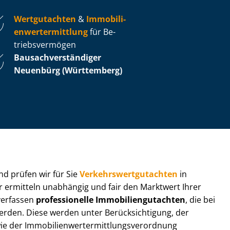
Wertgutachten
&
Im­mo­bi­li­
en­wert­ermitt­lung
für Be­
triebs­ver­mö­gen
Bau­sach­ver­stän­di­ger
Neuenbürg (Württemberg)
 und prüfen wir für Sie
Ver­kehrs­wert­gut­ach­ten
in
ir ermitteln unabhängig und fair den Marktwert Ihrer
 verfassen
professionelle Im­mo­bi­li­en­gut­ach­ten
, die bei
en. Diese werden unter Be­rück­sich­ti­gung, der
r Im­mo­bi­li­en­wert­ermitt­lungs­ver­ord­nung