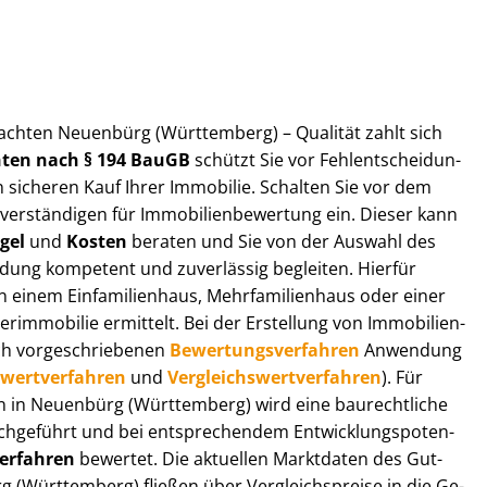
gut­ach­ten Neuenbürg (Württemberg) – Qualität zahlt sich
ch­ten nach § 194 BauGB
schützt Sie vor Fehl­ent­schei­dun­
 sicheren Kauf Ihrer Immobilie. Schalten Sie vor dem
r­stän­di­gen für Im­mo­bi­li­en­be­wer­tung ein. Dieser kann
gel
und
Kosten
beraten und Sie von der Auswahl des
ei­dung kompetent und zuverlässig begleiten. Hierfür
einem Einfamilienhaus, Mehr­fa­mi­li­en­haus oder einer
derimmobilie ermittelt. Bei der Erstellung von Im­mo­bi­li­en­
ch vor­ge­schrie­be­nen
Be­wer­tungs­ver­fah­ren
Anwendung
­wert­ver­fah­ren
und
Ver­gleichs­wert­ver­fah­ren
). Für
gen in Neuenbürg (Württemberg) wird eine baurechtliche
chgeführt und bei entsprechendem Ent­wick­lungs­po­ten­
ver­fah­ren
bewertet. Die aktuellen Marktdaten des Gut­
g (Württemberg) fließen über Ver­gleichs­prei­se in die Ge­