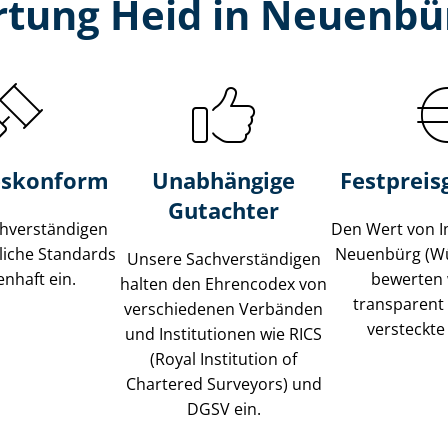
rtung Heid in Neuenbü
s­konform
Unabhängige
Festpreis​
Gutachter
­ver­stän­di­gen
Den Wert von I
liche Standards
Neuenbürg (W
Unsere Sach­ver­stän­di­gen
nhaft ein.
bewerten w
halten den Ehrencodex von
transparent
verschiedenen Verbänden
versteckte
und Institutionen wie RICS
(Royal Institution of
Chartered Surveyors) und
DGSV ein.