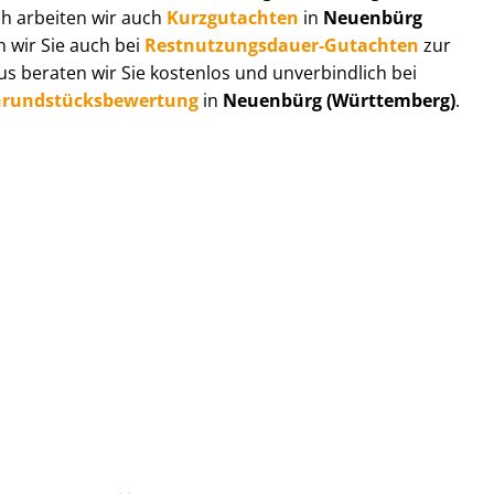
ch arbeiten wir auch
Kurzgutachten
in
Neuenbürg
 wir Sie auch bei
Rest­nut­zungs­dau­er-Gutachten
zur
 beraten wir Sie kostenlos und unverbindlich bei
rund­stücks­be­wer­tung
in
Neuenbürg (Württemberg)
.