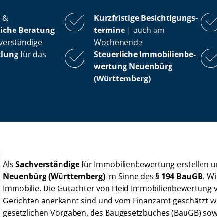
e
&
Kurzfristige Be­sich­ti­gungs­
iche Beratung
ter­mi­ne
| auch am
verständige
Wochenende
tlung
für das
Steuerliche Im­mo­bi­li­en­be­
wer­tung
Neuenbürg
(Württemberg)
Als
Sachverständige
für Im­mo­bi­li­en­be­wer­tung erstellen
Neuenbürg (Württemberg)
im Sinne des
§ 194 BauGB
. W
Immobilie. Die Gutachter von Heid Im­mo­bi­li­en­be­wer­tung
Gerichten anerkannt sind und vom Finanzamt geschätzt werd
gesetzlichen Vorgaben, des Baugesetzbuches (BauGB) sowie de