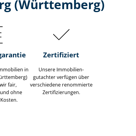
rg (Württemberg)
garantie
Zertifiziert
mmobilien in
Unsere Immobilien­
ürttemberg)
gutachter verfügen über
ir fair,
verschiedene renommierte
 und ohne
Zer­ti­fi­zie­run­gen.
 Kosten.