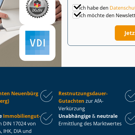
Ich habe den
Datenschu
Ich möchte den Newslet
Jet
hten Neuenbürg
Rest­nut­zungs­dau­er-
erg)
Gutachten
zur AfA-
Verkürzung
e
Im­mo­bi­li­en­gut­
Unabhängige
&
neutrale
 DIN 17024 von
Ermittlung des Marktwertes
, IHK, DIA und