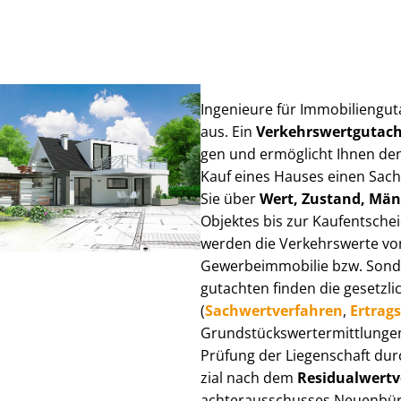
Ingenieure für Im­mo­bi­li­en­
aus. Ein
Ver­kehrs­wert­gut­a
gen und ermöglicht Ihnen den
Kauf eines Hauses einen Sach­ve
Sie über
Wert, Zustand, Män
Objektes bis zur Kauf­ent­sch
werden die Verkehrswerte von 
Ge­wer­be­im­mo­bi­lie bzw. Son
gut­ach­ten finden die gesetzli
(
Sach­wert­ver­fah­ren
,
Er­trags
Grund­stücks­wert­ermitt­lun­
Prüfung der Liegenschaft dur
zi­al nach dem
Re­si­du­al­wert­
ach­ter­aus­schus­ses Neuenbür