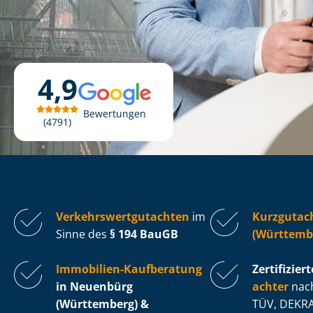
4,9
Bewertungen
4791
Ver­kehrs­wert­gut­ach­ten
im
Kurzgutac
Sinne des
§ 194 BauGB
(Württemb
Immobilien-Kaufberatung
Zertifiziert
in Neuenbürg
ach­ter
nach
(Württemberg) &
TÜV, DEKRA