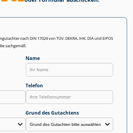
li­en­gut­ach­ter nach DIN 17024 von TÜV, DEKRA, IHK, DIA und EIPOS
lie sachgemäß.
Name
Telefon
Grund des Gutachtens