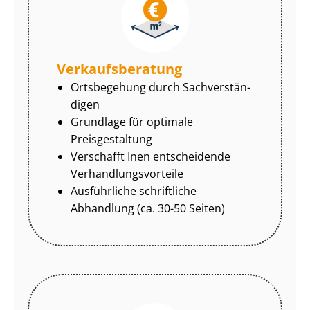
Ver­kaufs­be­ra­tung
Ortsbegehung durch Sach­ver­stän­
di­gen
Grundlage für optimale
Preisgestaltung
Verschafft Inen entscheidende
Ver­hand­lungs­vor­tei­le
Ausführliche schriftliche
Abhandlung (ca. 30-50 Seiten)