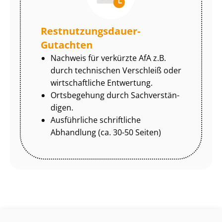
Rest­nut­zungs­dau­er-
Gutachten
Nachweis für verkürzte AfA z.B.
durch technischen Verschleiß oder
wirtschaftliche Entwertung.
Ortsbegehung durch Sach­ver­stän­
di­gen.
Ausführliche schriftliche
Abhandlung (ca. 30-50 Seiten)