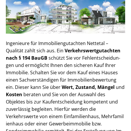
Ingenieure für Im­mo­bi­li­en­gut­ach­ten Nettetal –
Qualität zahlt sich aus. Ein
Ver­kehrs­wert­gut­ach­ten
nach § 194 BauGB
schützt Sie vor Fehl­ent­schei­dun­
gen und ermöglicht Ihnen den sicheren Kauf Ihrer
Immobilie. Schalten Sie vor dem Kauf eines Hauses
einen Sach­ver­stän­di­gen für Im­mo­bi­li­en­be­wer­tung
ein. Dieser kann Sie über
Wert, Zustand, Mängel
und
Kosten
beraten und Sie von der Auswahl des
Objektes bis zur Kauf­ent­schei­dung kompetent und
zuverlässig begleiten. Hierfür werden die
Verkehrswerte von einem Einfamilienhaus, Mehr­fa­mi­l
i­en­haus oder einer Ge­wer­be­im­mo­bi­lie bzw.