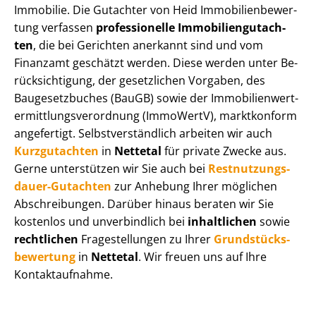
Immobilie. Die Gutachter von Heid Im­mo­bi­li­en­be­wer­
tung verfassen
professionelle Im­mo­bi­li­en­gut­ach­
ten
, die bei Gerichten anerkannt sind und vom
Finanzamt geschätzt werden. Diese werden unter Be­
rück­sich­ti­gung, der gesetzlichen Vorgaben, des
Baugesetzbuches (BauGB) sowie der Im­mo­bi­li­en­wert­
ermitt­lungs­ver­ord­nung (ImmoWertV), marktkonform
angefertigt. Selbst­ver­ständ­lich arbeiten wir auch
Kurzgutachten
in
Nettetal
für private Zwecke aus.
Gerne unterstützen wir Sie auch bei
Rest­nut­zungs­
dau­er-Gutachten
zur Anhebung Ihrer möglichen
Abschreibungen. Darüber hinaus beraten wir Sie
kostenlos und unverbindlich bei
inhaltlichen
sowie
rechtlichen
Fragestellungen zu Ihrer
Grund­stücks­
be­wer­tung
in
Nettetal
. Wir freuen uns auf Ihre
Kontaktaufnahme.