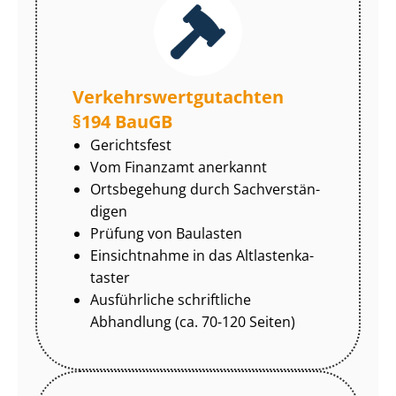
Ver­kehrs­wert­gut­ach­ten
§194 BauGB
Gerichtsfest
Vom Finanzamt anerkannt
Ortsbegehung durch Sach­ver­stän­
di­gen
Prüfung von Baulasten
Einsichtnahme in das Alt­las­ten­ka­
tas­ter
Ausführliche schriftliche
Abhandlung (ca. 70-120 Seiten)