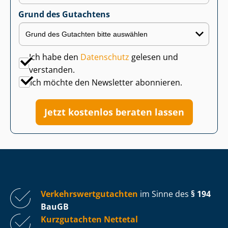
Grund des Gutachtens
Ich habe den
Datenschutz
gelesen und
verstanden.
Ich möchte den Newsletter abonnieren.
Jetzt kostenlos beraten lassen
Ver­kehrs­wert­gut­ach­ten
im Sinne des
§ 194
BauGB
Kurzgutachten Nettetal