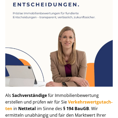
Als
Sachverständige
für Im­mo­bi­li­en­be­wer­tung
erstellen und prüfen wir für Sie
Ver­kehrs­wert­gut­ach­
ten
in
Nettetal
im Sinne des
§ 194 BauGB
. Wir
ermitteln unabhängig und fair den Marktwert Ihrer