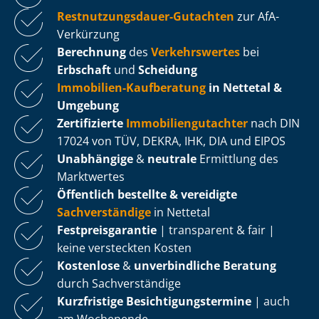
Rest­nut­zungs­dau­er-Gutachten
zur AfA-
Verkürzung
Berechnung
des
Verkehrswertes
bei
Erbschaft
und
Scheidung
Immobilien-Kaufberatung
in Nettetal &
Umgebung
Zertifizierte
Im­mo­bi­li­en­gut­ach­ter
nach DIN
17024 von TÜV, DEKRA, IHK, DIA und EIPOS
Unabhängige
&
neutrale
Ermittlung des
Marktwertes
Öffentlich bestellte & vereidigte
Sachverständige
in Nettetal
Fest­preis­ga­ran­tie
| transparent & fair |
keine versteckten Kosten
Kostenlose
&
unverbindliche Beratung
durch Sachverständige
Kurzfristige Be­sich­ti­gungs­ter­mi­ne
| auch
am Wochenende