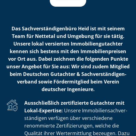
Das Sach­ver­stän­di­gen­bü­ro Heid ist mit seinem
Team für Nettetal und Umgebung für sie tätig.
Unsere lokal versierten Im­mo­bi­li­en­gut­ach­ter
kennen sich bestens mit den Im­mo­bi­li­en­prei­sen
vor Ort aus. Dabei zeichnen die folgenden Punkte
unser Angebot für Sie aus: Wir sind zudem Mitglied
beim Deutschen Gutachter & Sach­ver­stän­di­gen­
ver­band sowie Fördermitglied beim Verein
deutscher Ingenieure.
Ausschließlich zertifizierte Gutachter mit
Lokal-Expertise:
Unsere Im­mo­bi­li­en­sach­ver­
stän­di­gen verfügen über verschiedene
renommierte Zer­ti­fi­zie­run­gen, welche die
Qualität ihrer Wertermittlung bezeugen. Dazu