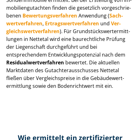
Sonderimmobilie ermittelt. Bei der Erstellung von Im­
mo­bi­li­en­gut­ach­ten finden die gesetzlich vor­ge­schrie­
be­nen
Be­wer­tungs­ver­fah­ren
Anwendung (
Sach­
wert­ver­fah­ren
,
Er­trags­wert­ver­fah­ren
und
Ver­
gleichs­wert­ver­fah­ren
). Für Grund­stücks­wert­ermitt­
lun­gen in Nettetal wird eine baurechtliche Prüfung
der Liegenschaft durchgeführt und bei
entsprechendem Ent­wick­lungs­po­ten­zi­al nach dem
Re­si­du­al­wert­ver­fah­ren
bewertet. Die aktuellen
Marktdaten des Gut­ach­ter­aus­schus­ses Nettetal
fließen über Ver­gleichs­prei­se in die Ge­bäu­de­wert­
ermitt­lung sowie den Bodenrichtwert mit ein.
Wie ermittelt ein zertifizierter