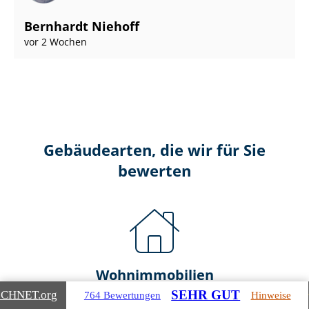
Bernhardt Niehoff
vor 2 Wochen
Gebäudearten, die wir für Sie
bewerten
Wohnimmobilien
SEHR GUT
ICHNET
.org
764 Bewertungen
Hinweise
Ein- und Zwei­fa­mi­li­en­häu­ser