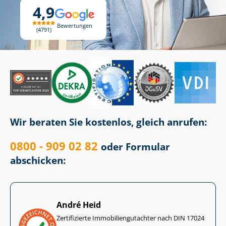
4,9
Bewertungen
4791
Wir beraten Sie kostenlos, gleich anrufen:
0800 - 909 02 82
oder Formular
abschicken:
André Heid
Zertifizierte Im­mo­bi­li­en­gut­ach­ter nach DIN 17024