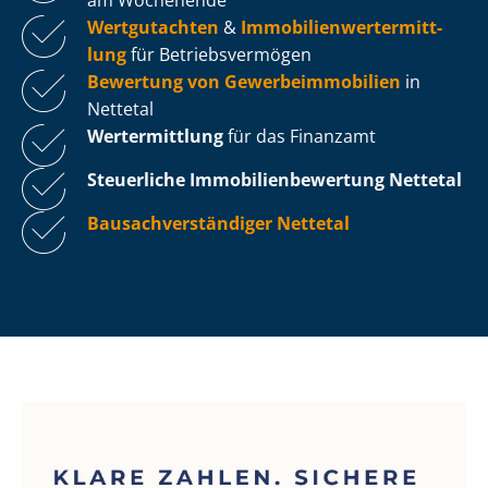
Wertgutachten
&
Im­mo­bi­li­en­wert­ermitt­
lung
für Be­triebs­ver­mö­gen
Bewertung von Ge­wer­be­im­mo­bi­li­en
in
Nettetal
Wertermittlung
für das Finanzamt
Steuerliche Im­mo­bi­li­en­be­wer­tung
Nettetal
Bau­sach­ver­stän­di­ger Nettetal