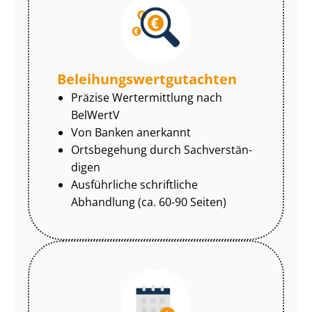
Be­lei­hungs­wert­gut­ach­ten
Präzise Wertermittlung nach
BelWertV
Von Banken anerkannt
Ortsbegehung durch Sach­ver­stän­
di­gen
Ausführliche schriftliche
Abhandlung (ca. 60-90 Seiten)