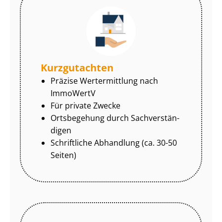
Kurzgutachten
Präzise Wertermittlung nach
ImmoWertV
Für private Zwecke
Ortsbegehung durch Sach­ver­stän­
di­gen
Schriftliche Abhandlung (ca. 30-50
Seiten)