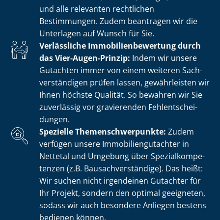
und alle relevanten rechtlichen
Bestimmungen. Zudem beantragen wir die
Unterlagen auf Wunsch für Sie.
Verlässliche Im­mo­bi­li­en­be­wer­tung durch
das Vier-Augen-Prinzip:
Indem wir unsere
Gutachten immer von einem weiteren Sach­
ver­stän­di­gen prüfen lassen, gewährleisten wir
Ihnen höchste Qualität. So bewahren wir Sie
zuverlässig vor gravierenden Fehl­ent­schei­
dun­gen.
Spezielle The­men­schwer­punk­te:
Zudem
verfügen unsere Im­mo­bi­li­en­gut­ach­ter in
Nettetal und Umgebung über Spe­zi­al­kom­pe­
ten­zen (z.B. Bau­sach­ver­stän­di­ge). Das heißt:
Wir suchen nicht irgendeinen Gutachter für
Ihr Projekt, sondern den optimal geeigneten,
sodass wir auch besondere Anliegen bestens
bedienen können.