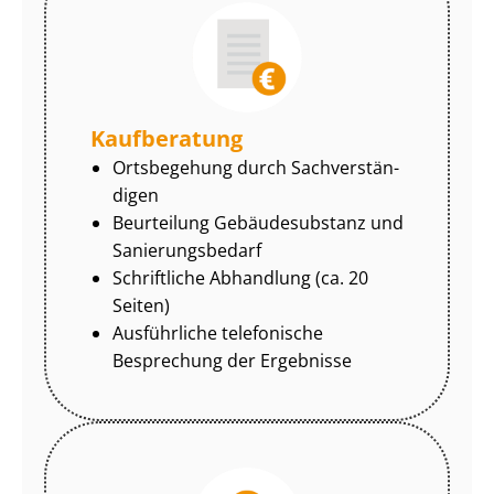
Kaufberatung
Ortsbegehung durch Sach­ver­stän­
di­gen
Beurteilung Gebäudesubstanz und
Sa­nie­rungs­be­darf
Schriftliche Abhandlung (ca. 20
Seiten)
Ausführliche telefonische
Besprechung der Ergebnisse