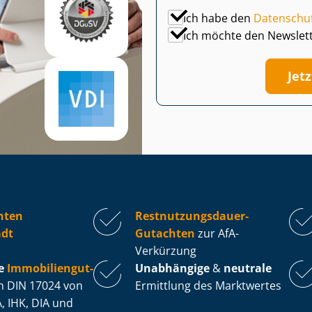
Ich habe den
Datenschu
Ich möchte den Newslet
Jet
hten
Rest­nut­zungs­dau­er-
dt
Gutachten
zur AfA-
Verkürzung
e
Im­mo­bi­li­en­gut­
Unabhängige
&
neutrale
 DIN 17024 von
Ermittlung des Marktwertes
, IHK, DIA und