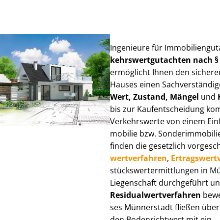
Ingenieure für Im­mo­bi­li­en­g
kehrs­wert­gut­ach­ten nach 
ermöglicht Ihnen den sicheren
Hauses einen Sach­ver­stän­di­ge
Wert, Zustand, Mängel
und
bis zur Kauf­ent­schei­dung k
Verkehrswerte von einem Einfam
mo­bi­lie bzw. Sonderimmobilie e
finden die gesetzlich vor­ge­sc
wert­ver­fah­ren
,
Er­trags­wert­
stücks­wert­ermitt­lun­gen in
Liegenschaft durchgeführt und
Re­si­du­al­wert­ver­fah­ren
bewer
ses Münnerstadt fließen über Ve
den Bodenrichtwert mit ein.