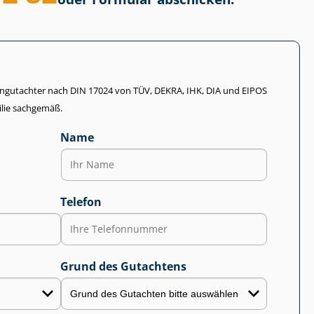
li­en­gut­ach­ter nach DIN 17024 von TÜV, DEKRA, IHK, DIA und EIPOS
lie sachgemäß.
Name
Telefon
Grund des Gutachtens