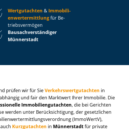
Wertgutachten
&
Im­mo­bi­li­
en­wert­ermitt­lung
für Be­
triebs­ver­mö­gen
Bau­sach­ver­stän­di­ger
Münnerstadt
 und prüfen wir für Sie
Ver­kehrs­wert­gut­ach­ten
in
nabhängig und fair den Marktwert Ihrer Immobilie. Die
ssionelle Im­mo­bi­li­en­gut­ach­ten
, die bei Gerichten
werden unter Be­rück­sich­ti­gung, der gesetzlichen
i­en­wert­ermitt­lungs­ver­ord­nung (ImmoWertV),
r auch
Kurzgutachten
in
Münnerstadt
für private