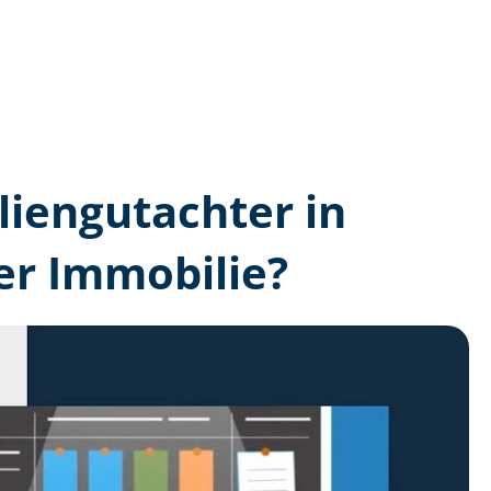
lien­gutachter in
er Immobilie?