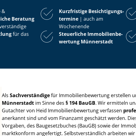
e
&
Kurzfristige Be­sich­ti­gungs­
iche Beratung
ter­mi­ne
| auch am
verständige
Wochenende
tlung
für das
Steuerliche Im­mo­bi­li­en­be­
wer­tung
Münnerstadt
Als
Sachverständige
für Im­mo­bi­li­en­be­wer­tung erstellen
Münnerstadt
im Sinne des
§ 194 BauGB
. Wir ermitteln u
Gutachter von Heid Im­mo­bi­li­en­be­wer­tung verfassen
profe
anerkannt sind und vom Finanzamt geschätzt werden. Diese 
Vorgaben, des Baugesetzbuches (BauGB) sowie der Im­mo­bi­l
marktkonform angefertigt. Selbst­ver­ständ­lich arbeiten wi