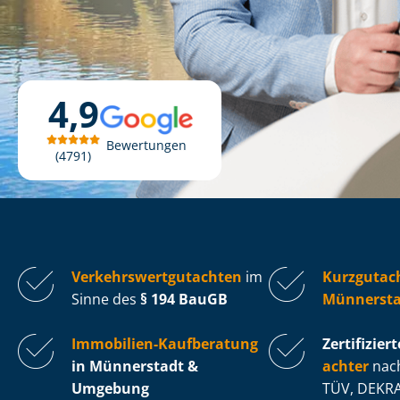
4,9
Bewertungen
4791
Ver­kehrs­wert­gut­ach­ten
im
Kurzgutac
Sinne des
§ 194 BauGB
Münnersta
Immobilien-Kaufberatung
Zertifiziert
in Münnerstadt &
ach­ter
nach
Umgebung
TÜV, DEKRA