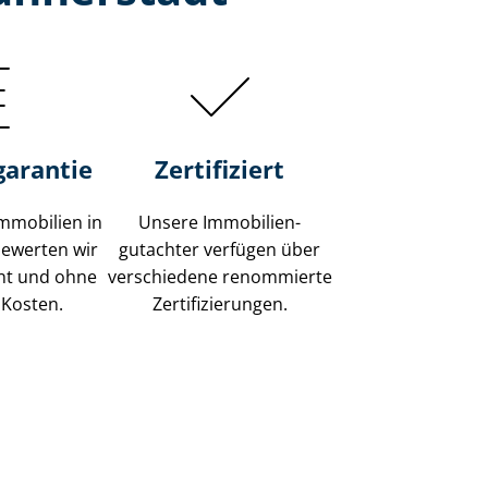
garantie
Zertifiziert
mmobilien in
Unsere Immobilien­
ewerten wir
gutachter verfügen über
ent und ohne
verschiedene renommierte
 Kosten.
Zer­ti­fi­zie­run­gen.