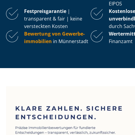
EIPOS
Fest­preis­ga­ran­tie
|
Kostenlos
transparent & fair | keine
unverbindl
versteckten Kosten
durch Sach
Bewertung von Ge­wer­be­
Wertermit
im­mo­bi­li­en
in Münnerstadt
Finanzamt