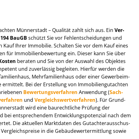
ut­ach­ten Münnerstadt – Qualität zahlt sich aus. Ein
Ver­
§ 194 BauGB
schützt Sie vor Fehl­ent­schei­dun­gen und
 Kauf Ihrer Immobilie. Schalten Sie vor dem Kauf eines
n für Im­mo­bi­li­en­be­wer­tung ein. Dieser kann Sie über
Kosten
beraten und Sie von der Auswahl des Objektes
ompetent und zuverlässig begleiten. Hierfür werden die
ilienhaus, Mehr­fa­mi­li­en­haus oder einer Ge­wer­be­im­
rmittelt. Bei der Erstellung von Im­mo­bi­li­en­gut­ach­ten
hrie­be­nen
Be­wer­tungs­ver­fah­ren
Anwendung (
Sach­
ver­fah­ren
und
Ver­gleichs­wert­ver­fah­ren
). Für Grund­
 Münnerstadt wird eine baurechtliche Prüfung der
 bei entsprechendem Ent­wick­lungs­po­ten­zi­al nach dem
tet. Die aktuellen Marktdaten des Gut­ach­ter­aus­schus­
r­gleichs­prei­se in die Ge­bäu­de­wert­ermitt­lung sowie