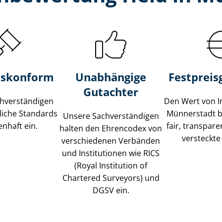
s­konform
Unabhängige
Festpreis​
Gutachter
­ver­stän­di­gen
Den Wert von I
liche Standards
Münnerstadt b
Unsere Sach­ver­stän­di­gen
nhaft ein.
fair, transpar
halten den Ehrencodex von
versteckte
verschiedenen Verbänden
und Institutionen wie RICS
(Royal Institution of
Chartered Surveyors) und
DGSV ein.