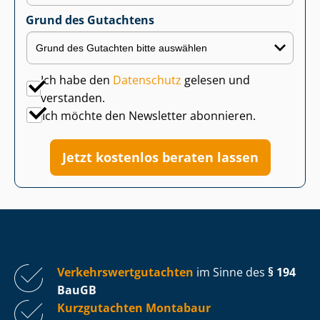
Grund des Gutachtens
Ich habe den
Datenschutz
gelesen und
verstanden.
Ich möchte den Newsletter abonnieren.
Jetzt kostenlos beraten lassen
Ver­kehrs­wert­gut­ach­ten
im Sinne des
§ 194
BauGB
Kurzgutachten Montabaur