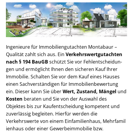
Ingenieure für Im­mo­bi­li­en­gut­ach­ten Montabaur –
Qualität zahlt sich aus. Ein
Ver­kehrs­wert­gut­ach­ten
nach § 194 BauGB
schützt Sie vor Fehl­ent­schei­dun­
gen und ermöglicht Ihnen den sicheren Kauf Ihrer
Immobilie. Schalten Sie vor dem Kauf eines Hauses
einen Sach­ver­stän­di­gen für Im­mo­bi­li­en­be­wer­tung
ein. Dieser kann Sie über
Wert, Zustand, Mängel
und
Kosten
beraten und Sie von der Auswahl des
Objektes bis zur Kauf­ent­schei­dung kompetent und
zuverlässig begleiten. Hierfür werden die
Verkehrswerte von einem Einfamilienhaus, Mehr­fa­mi­l
i­en­haus oder einer Ge­wer­be­im­mo­bi­lie bzw.