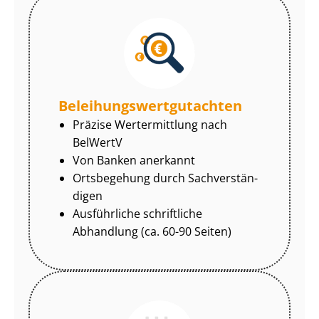
Be­lei­hungs­wert­gut­ach­ten
Präzise Wertermittlung nach
BelWertV
Von Banken anerkannt
Ortsbegehung durch Sach­ver­stän­
di­gen
Ausführliche schriftliche
Abhandlung (ca. 60-90 Seiten)