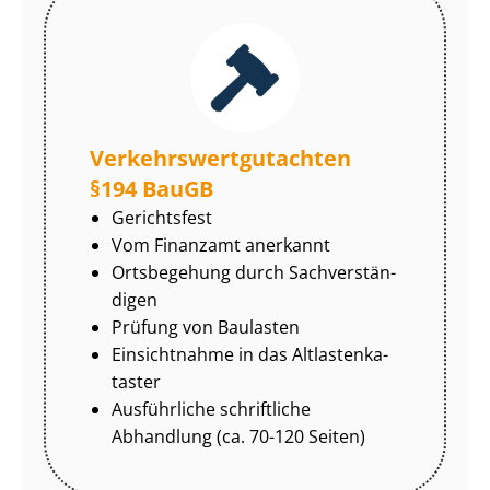
Ver­kehrs­wert­gut­ach­ten
§194 BauGB
Gerichtsfest
Vom Finanzamt anerkannt
Ortsbegehung durch Sach­ver­stän­
di­gen
Prüfung von Baulasten
Einsichtnahme in das Alt­las­ten­ka­
tas­ter
Ausführliche schriftliche
Abhandlung (ca. 70-120 Seiten)