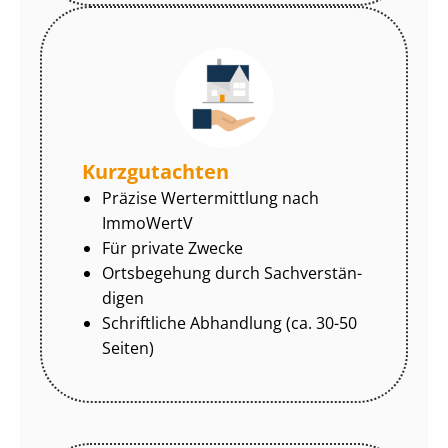
Kurzgutachten
Präzise Wertermittlung nach
ImmoWertV
Für private Zwecke
Ortsbegehung durch Sach­ver­stän­
di­gen
Schriftliche Abhandlung (ca. 30-50
Seiten)