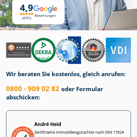
4,9
Bewertungen
4791
Wir beraten Sie kostenlos, gleich anrufen:
0800 - 909 02 82
oder Formular
abschicken:
André Heid
Zertifizierte Im­mo­bi­li­en­gut­ach­ter nach DIN 17024