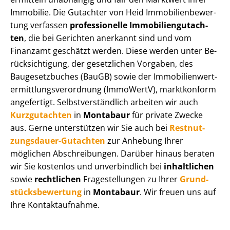
Immobilie. Die Gutachter von Heid Im­mo­bi­li­en­be­wer­
tung verfassen
professionelle Im­mo­bi­li­en­gut­ach­
ten
, die bei Gerichten anerkannt sind und vom
Finanzamt geschätzt werden. Diese werden unter Be­
rück­sich­ti­gung, der gesetzlichen Vorgaben, des
Baugesetzbuches (BauGB) sowie der Im­mo­bi­li­en­wert­
ermitt­lungs­ver­ord­nung (ImmoWertV), marktkonform
angefertigt. Selbst­ver­ständ­lich arbeiten wir auch
Kurzgutachten
in
Montabaur
für private Zwecke
aus. Gerne unterstützen wir Sie auch bei
Rest­nut­
zungs­dau­er-Gutachten
zur Anhebung Ihrer
möglichen Abschreibungen. Darüber hinaus beraten
wir Sie kostenlos und unverbindlich bei
inhaltlichen
sowie
rechtlichen
Fragestellungen zu Ihrer
Grund­
stücks­be­wer­tung
in
Montabaur
. Wir freuen uns auf
Ihre Kontaktaufnahme.