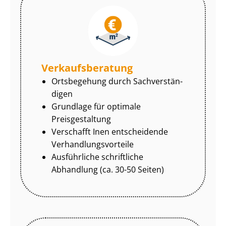
Ver­kaufs­be­ra­tung
Ortsbegehung durch Sach­ver­stän­
di­gen
Grundlage für optimale
Preisgestaltung
Verschafft Inen entscheidende
Ver­hand­lungs­vor­tei­le
Ausführliche schriftliche
Abhandlung (ca. 30-50 Seiten)