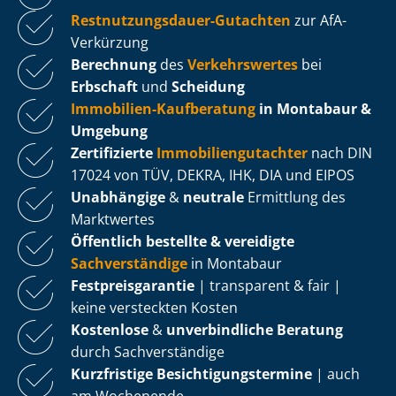
Rest­nut­zungs­dau­er-Gutachten
zur AfA-
Verkürzung
Berechnung
des
Verkehrswertes
bei
Erbschaft
und
Scheidung
Immobilien-Kaufberatung
in Montabaur &
Umgebung
Zertifizierte
Im­mo­bi­li­en­gut­ach­ter
nach DIN
17024 von TÜV, DEKRA, IHK, DIA und EIPOS
Unabhängige
&
neutrale
Ermittlung des
Marktwertes
Öffentlich bestellte & vereidigte
Sachverständige
in Montabaur
Fest­preis­ga­ran­tie
| transparent & fair |
keine versteckten Kosten
Kostenlose
&
unverbindliche Beratung
durch Sachverständige
Kurzfristige Be­sich­ti­gungs­ter­mi­ne
| auch
am Wochenende