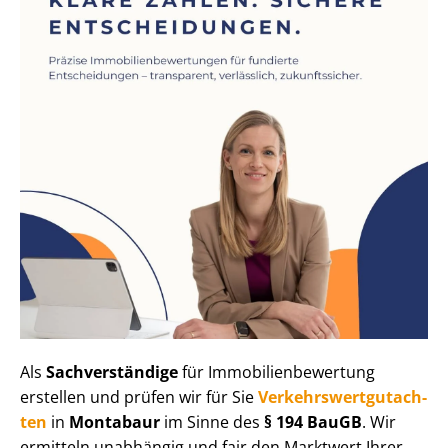
Als
Sachverständige
für Im­mo­bi­li­en­be­wer­tung
erstellen und prüfen wir für Sie
Ver­kehrs­wert­gut­ach­
ten
in
Montabaur
im Sinne des
§ 194 BauGB
. Wir
ermitteln unabhängig und fair den Marktwert Ihrer