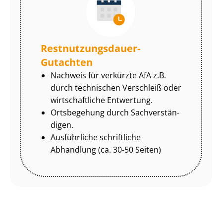
Rest­nut­zungs­dau­er-
Gutachten
Nachweis für verkürzte AfA z.B.
durch technischen Verschleiß oder
wirtschaftliche Entwertung.
Ortsbegehung durch Sach­ver­stän­
di­gen.
Ausführliche schriftliche
Abhandlung (ca. 30-50 Seiten)