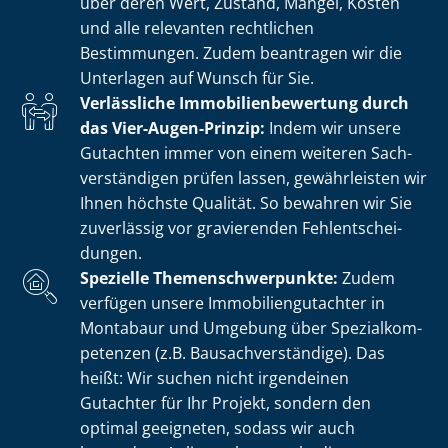
über deren Wert, Zustand, Mängel, Kosten
und alle relevanten rechtlichen
Bestimmungen. Zudem beantragen wir die
Unterlagen auf Wunsch für Sie.
Verlässliche Im­mo­bi­li­en­be­wer­tung durch
das Vier-Augen-Prinzip:
Indem wir unsere
Gutachten immer von einem weiteren Sach­
ver­stän­di­gen prüfen lassen, gewährleisten wir
Ihnen höchste Qualität. So bewahren wir Sie
zuverlässig vor gravierenden Fehl­ent­schei­
dun­gen.
Spezielle The­men­schwer­punk­te:
Zudem
verfügen unsere Im­mo­bi­li­en­gut­ach­ter in
Montabaur und Umgebung über Spe­zi­al­kom­
pe­ten­zen (z.B. Bau­sach­ver­stän­di­ge). Das
heißt: Wir suchen nicht irgendeinen
Gutachter für Ihr Projekt, sondern den
optimal geeigneten, sodass wir auch