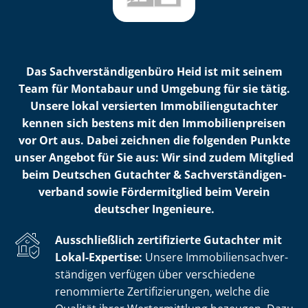
Das Sach­ver­stän­di­gen­bü­ro Heid ist mit seinem
Team für Montabaur und Umgebung für sie tätig.
Unsere lokal versierten Im­mo­bi­li­en­gut­ach­ter
kennen sich bestens mit den Im­mo­bi­li­en­prei­sen
vor Ort aus. Dabei zeichnen die folgenden Punkte
unser Angebot für Sie aus: Wir sind zudem Mitglied
beim Deutschen Gutachter & Sach­ver­stän­di­gen­
ver­band sowie Fördermitglied beim Verein
deutscher Ingenieure.
Ausschließlich zertifizierte Gutachter mit
Lokal-Expertise:
Unsere Im­mo­bi­li­en­sach­ver­
stän­di­gen verfügen über verschiedene
renommierte Zer­ti­fi­zie­run­gen, welche die