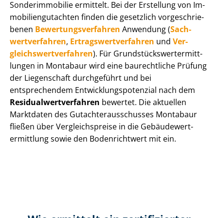
Sonderimmobilie ermittelt. Bei der Erstellung von Im­
mo­bi­li­en­gut­ach­ten finden die gesetzlich vor­ge­schrie­
be­nen
Be­wer­tungs­ver­fah­ren
Anwendung (
Sach­
wert­ver­fah­ren
,
Er­trags­wert­ver­fah­ren
und
Ver­
gleichs­wert­ver­fah­ren
). Für Grund­stücks­wert­ermitt­
lun­gen in Montabaur wird eine baurechtliche Prüfung
der Liegenschaft durchgeführt und bei
entsprechendem Ent­wick­lungs­po­ten­zi­al nach dem
Re­si­du­al­wert­ver­fah­ren
bewertet. Die aktuellen
Marktdaten des Gut­ach­ter­aus­schus­ses Montabaur
fließen über Ver­gleichs­prei­se in die Ge­bäu­de­wert­
ermitt­lung sowie den Bodenrichtwert mit ein.