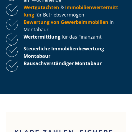
Wertgutachten
&
Im­mo­bi­li­en­wert­ermitt­
lung
für Be­triebs­ver­mö­gen
Bewertung von Ge­wer­be­im­mo­bi­li­en
in
Montabaur
Wertermittlung
für das Finanzamt
Steuerliche Im­mo­bi­li­en­be­wer­tung
Montabaur
Bau­sach­ver­stän­di­ger Montabaur