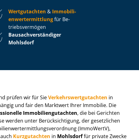
Wertgutachten
&
Im­mo­bi­li­
en­wert­ermitt­lung
für Be­
triebs­ver­mö­gen
Bau­sach­ver­stän­di­ger
Mohlsdorf
 und prüfen wir für Sie
Ver­kehrs­wert­gut­ach­ten
in
hängig und fair den Marktwert Ihrer Immobilie. Die
ssionelle Im­mo­bi­li­en­gut­ach­ten
, die bei Gerichten
werden unter Be­rück­sich­ti­gung, der gesetzlichen
i­en­wert­ermitt­lungs­ver­ord­nung (ImmoWertV),
r auch
Kurzgutachten
in
Mohlsdorf
für private Zwecke