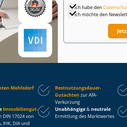
Ich habe den
Datenschu
Ich möchte den Newslet
Jet
hten Mohlsdorf
Rest­nut­zungs­dau­er-
Gutachten
zur AfA-
Verkürzung
e
Im­mo­bi­li­en­gut­
Unabhängige
&
neutrale
 DIN 17024 von
Ermittlung des Marktwertes
, IHK, DIA und