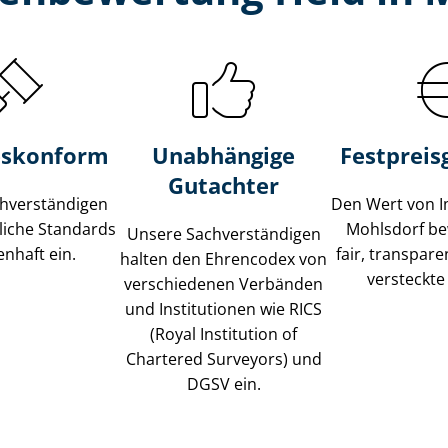
s­konform
Unabhängige
Festpreis​
Gutachter
­ver­stän­di­gen
Den Wert von I
liche Standards
Mohlsdorf be
Unsere Sach­ver­stän­di­gen
nhaft ein.
fair, transpar
halten den Ehrencodex von
versteckte
verschiedenen Verbänden
und Institutionen wie RICS
(Royal Institution of
Chartered Surveyors) und
DGSV ein.