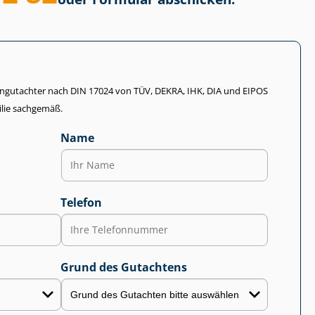
li­en­gut­ach­ter nach DIN 17024 von TÜV, DEKRA, IHK, DIA und EIPOS
lie sachgemäß.
Name
Telefon
Grund des Gutachtens