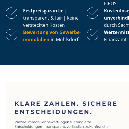
EIPOS
Fest­preis­ga­ran­tie
|
Kostenlos
transparent & fair | keine
unverbindl
versteckten Kosten
durch Sach
Bewertung von Ge­wer­be­
Wertermit
im­mo­bi­li­en
in Mohlsdorf
Finanzamt