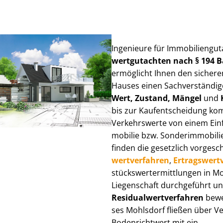
Ingenieure für Im­mo­bi­li­en­gu
wert­gut­ach­ten nach § 194
ermöglicht Ihnen den sicheren
Hauses einen Sach­ver­stän­di­ge
Wert, Zustand, Mängel
und
bis zur Kauf­ent­schei­dung k
Verkehrswerte von einem Einfam
mo­bi­lie bzw. Sonderimmobilie e
finden die gesetzlich vor­ge­sc
wert­ver­fah­ren
,
Er­trags­wert­
stücks­wert­ermitt­lun­gen in 
Liegenschaft durchgeführt und
Re­si­du­al­wert­ver­fah­ren
bewer
ses Mohlsdorf fließen über Ver­
Bodenrichtwert mit ein.