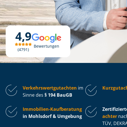
4,9
Bewertungen
4791
Ver­kehrs­wert­gut­ach­ten
im
Kurzgutac
Sinne des
§ 194 BauGB
Immobilien-Kaufberatung
Zertifiziert
in Mohlsdorf & Umgebung
ach­ter
nach
TÜV, DEKRA