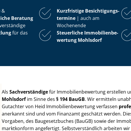
e
&
Kurzfristige Be­sich­ti­gungs­
iche Beratung
ter­mi­ne
| auch am
verständige
Wochenende
tlung
für das
Steuerliche Im­mo­bi­li­en­be­
wer­tung
Mohlsdorf
Als
Sachverständige
für Im­mo­bi­li­en­be­wer­tung erstellen
Mohlsdorf
im Sinne des
§ 194 BauGB
. Wir ermitteln unab
Gutachter von Heid Im­mo­bi­li­en­be­wer­tung verfassen
profe
anerkannt sind und vom Finanzamt geschätzt werden. Diese 
Vorgaben, des Baugesetzbuches (BauGB) sowie der Im­mo­bi­l
marktkonform angefertigt. Selbst­ver­ständ­lich arbeiten wi