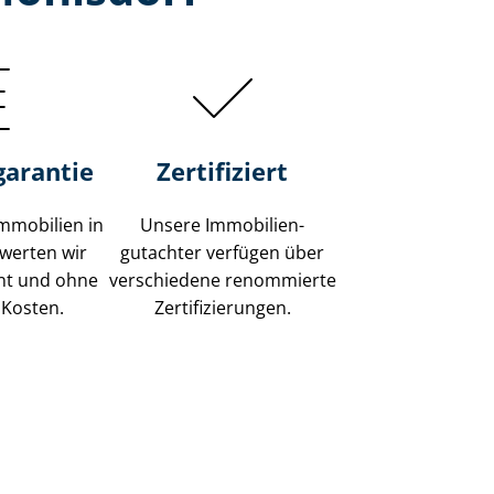
garantie
Zertifiziert
mmobilien in
Unsere Immobilien­
werten wir
gutachter verfügen über
ent und ohne
verschiedene renommierte
 Kosten.
Zer­ti­fi­zie­run­gen.