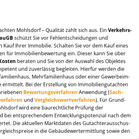
t­ach­ten Mohlsdorf – Qualität zahlt sich aus. Ein
Ver­kehrs­
 BauGB
schützt Sie vor Fehl­ent­schei­dun­gen und
 Kauf Ihrer Immobilie. Schalten Sie vor dem Kauf eines
n für Im­mo­bi­li­en­be­wer­tung ein. Dieser kann Sie über
Kosten
beraten und Sie von der Auswahl des Objektes
ompetent und zuverlässig begleiten. Hierfür werden die
ilienhaus, Mehr­fa­mi­li­en­haus oder einer Ge­wer­be­im­
rmittelt. Bei der Erstellung von Im­mo­bi­li­en­gut­ach­ten
hrie­be­nen
Be­wer­tungs­ver­fah­ren
Anwendung (
Sach­
ver­fah­ren
und
Ver­gleichs­wert­ver­fah­ren
). Für Grund­
Mohlsdorf wird eine baurechtliche Prüfung der
 bei entsprechendem Ent­wick­lungs­po­ten­zi­al nach dem
tet. Die aktuellen Marktdaten des Gut­ach­ter­aus­schus­
gleichs­prei­se in die Ge­bäu­de­wert­ermitt­lung sowie den