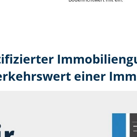
tifizierter Immobilien­
erkehrswert einer Immo