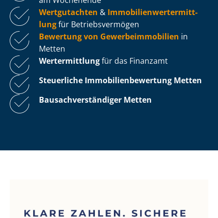
Wertgutachten
&
Im­mo­bi­li­en­wert­ermitt­
lung
für Be­triebs­ver­mö­gen
Bewertung von Ge­wer­be­im­mo­bi­li­en
in
Metten
Wertermittlung
für das Finanzamt
Steuerliche Im­mo­bi­li­en­be­wer­tung
Metten
Bau­sach­ver­stän­di­ger Metten