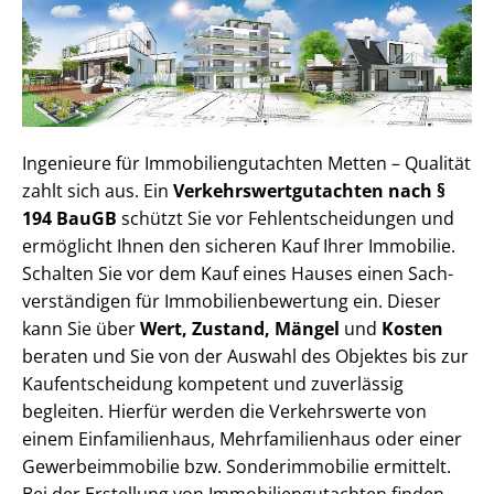
Ingenieure für Im­mo­bi­li­en­gut­ach­ten Metten – Qualität
zahlt sich aus. Ein
Ver­kehrs­wert­gut­ach­ten nach §
194 BauGB
schützt Sie vor Fehl­ent­schei­dun­gen und
ermöglicht Ihnen den sicheren Kauf Ihrer Immobilie.
Schalten Sie vor dem Kauf eines Hauses einen Sach­
ver­stän­di­gen für Im­mo­bi­li­en­be­wer­tung ein. Dieser
kann Sie über
Wert, Zustand, Mängel
und
Kosten
beraten und Sie von der Auswahl des Objektes bis zur
Kauf­ent­schei­dung kompetent und zuverlässig
begleiten. Hierfür werden die Verkehrswerte von
einem Einfamilienhaus, Mehr­fa­mi­li­en­haus oder einer
Ge­wer­be­im­mo­bi­lie bzw. Sonderimmobilie ermittelt.