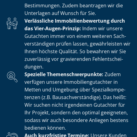
Bestimmungen. Zudem beantragen wir die
Unterlagen auf Wunsch für Sie.
Verlässliche Im­mo­bi­li­en­be­wer­tung durch
das Vier-Augen-Prinzip:
Indem wir unsere
Gutachten immer von einem weiteren Sach­
ver­stän­di­gen prüfen lassen, gewährleisten wir
Ihnen höchste Qualität. So bewahren wir Sie
zuverlässig vor gravierenden Fehl­ent­schei­
dun­gen.
Spezielle The­men­schwer­punk­te:
Zudem
verfügen unsere Im­mo­bi­li­en­gut­ach­ter in
Metten und Umgebung über Spe­zi­al­kom­pe­
ten­zen (z.B. Bau­sach­ver­stän­di­ge). Das heißt:
Wir suchen nicht irgendeinen Gutachter für
Ihr Projekt, sondern den optimal geeigneten,
sodass wir auch besondere Anliegen bestens
bedienen können.
Auch kurzfristige Termine:
Unsere Kunden