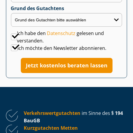
Grund des Gutachtens
Ich habe den
Datenschutz
gelesen und
verstanden.
Ich möchte den Newsletter abonnieren.
Jetzt kostenlos beraten lassen
Ver­kehrs­wert­gut­ach­ten
im Sinne des
§ 194
BauGB
Kurzgutachten Metten