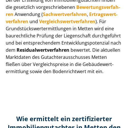
Bei der Erstellung von Im­mo­bi­li­en­gut­ach­ten finden
die gesetzlich vor­ge­schrie­be­nen
Be­wer­tungs­ver­fah­
ren
Anwendung (
Sach­wert­ver­fah­ren
,
Er­trags­wert­
ver­fah­ren
und
Ver­gleichs­wert­ver­fah­ren
). Für
Grund­stücks­wert­ermitt­lun­gen in Metten wird eine
baurechtliche Prüfung der Liegenschaft durchgeführt
und bei entsprechendem Ent­wick­lungs­po­ten­zi­al nach
dem
Re­si­du­al­wert­ver­fah­ren
bewertet. Die aktuellen
Marktdaten des Gut­ach­ter­aus­schus­ses Metten
fließen über Ver­gleichs­prei­se in die Ge­bäu­de­wert­
ermitt­lung sowie den Bodenrichtwert mit ein.
Wie ermittelt ein zertifizierter
Immobilien­gutachter in Metten den