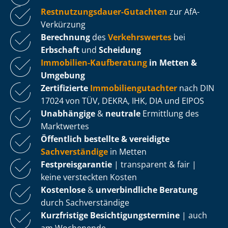
Rest­nut­zungs­dau­er-Gutachten
zur AfA-
Verkürzung
Berechnung
des
Verkehrswertes
bei
Erbschaft
und
Scheidung
Immobilien-Kaufberatung
in Metten &
Umgebung
Zertifizierte
Im­mo­bi­li­en­gut­ach­ter
nach DIN
17024 von TÜV, DEKRA, IHK, DIA und EIPOS
Unabhängige
&
neutrale
Ermittlung des
Marktwertes
Öffentlich bestellte & vereidigte
Sachverständige
in Metten
Fest­preis­ga­ran­tie
| transparent & fair |
keine versteckten Kosten
Kostenlose
&
unverbindliche Beratung
durch Sachverständige
Kurzfristige Be­sich­ti­gungs­ter­mi­ne
| auch
am Wochenende