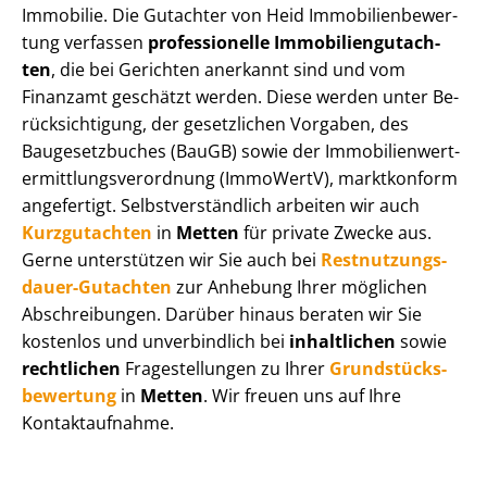
Immobilie. Die Gutachter von Heid Im­mo­bi­li­en­be­wer­
tung verfassen
professionelle Im­mo­bi­li­en­gut­ach­
ten
, die bei Gerichten anerkannt sind und vom
Finanzamt geschätzt werden. Diese werden unter Be­
rück­sich­ti­gung, der gesetzlichen Vorgaben, des
Baugesetzbuches (BauGB) sowie der Im­mo­bi­li­en­wert­
ermitt­lungs­ver­ord­nung (ImmoWertV), marktkonform
angefertigt. Selbst­ver­ständ­lich arbeiten wir auch
Kurzgutachten
in
Metten
für private Zwecke aus.
Gerne unterstützen wir Sie auch bei
Rest­nut­zungs­
dau­er-Gutachten
zur Anhebung Ihrer möglichen
Abschreibungen. Darüber hinaus beraten wir Sie
kostenlos und unverbindlich bei
inhaltlichen
sowie
rechtlichen
Fragestellungen zu Ihrer
Grund­stücks­
be­wer­tung
in
Metten
. Wir freuen uns auf Ihre
Kontaktaufnahme.