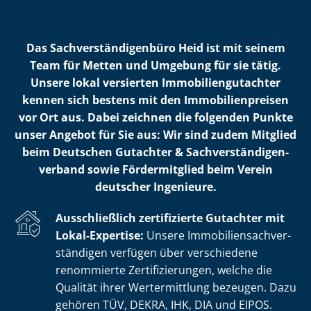
Das Sach­ver­stän­di­gen­bü­ro Heid ist mit seinem
Team für Metten und Umgebung für sie tätig.
Unsere lokal versierten Im­mo­bi­li­en­gut­ach­ter
kennen sich bestens mit den Im­mo­bi­li­en­prei­sen
vor Ort aus. Dabei zeichnen die folgenden Punkte
unser Angebot für Sie aus: Wir sind zudem Mitglied
beim Deutschen Gutachter & Sach­ver­stän­di­gen­
ver­band sowie Fördermitglied beim Verein
deutscher Ingenieure.
Ausschließlich zertifizierte Gutachter mit
Lokal-Expertise:
Unsere Im­mo­bi­li­en­sach­ver­
stän­di­gen verfügen über verschiedene
renommierte Zer­ti­fi­zie­run­gen, welche die
Qualität ihrer Wertermittlung bezeugen. Dazu
gehören TÜV, DEKRA, IHK, DIA und EIPOS.