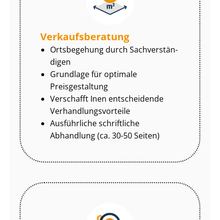
Ver­kaufs­be­ra­tung
Ortsbegehung durch Sach­ver­stän­
di­gen
Grundlage für optimale
Preisgestaltung
Verschafft Inen entscheidende
Ver­hand­lungs­vor­tei­le
Ausführliche schriftliche
Abhandlung (ca. 30-50 Seiten)