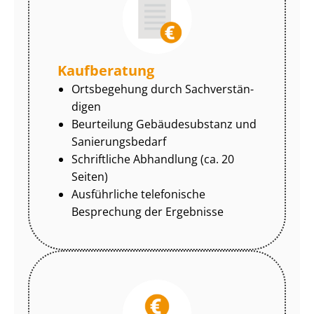
Kaufberatung
Ortsbegehung durch Sach­ver­stän­
di­gen
Beurteilung Gebäudesubstanz und
Sa­nie­rungs­be­darf
Schriftliche Abhandlung (ca. 20
Seiten)
Ausführliche telefonische
Besprechung der Ergebnisse