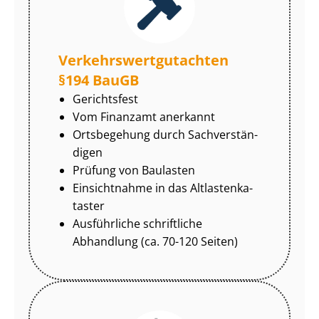
Ver­kehrs­wert­gut­ach­ten
§194 BauGB
Gerichtsfest
Vom Finanzamt anerkannt
Ortsbegehung durch Sach­ver­stän­
di­gen
Prüfung von Baulasten
Einsichtnahme in das Alt­las­ten­ka­
tas­ter
Ausführliche schriftliche
Abhandlung (ca. 70-120 Seiten)