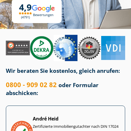
4,9
Bewertungen
4791
Wir beraten Sie kostenlos, gleich anrufen:
0800 - 909 02 82
oder Formular
abschicken:
André Heid
Zertifizierte Im­mo­bi­li­en­gut­ach­ter nach DIN 17024