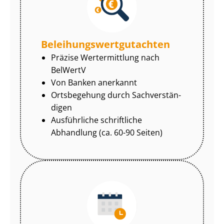
Be­lei­hungs­wert­gut­ach­ten
Präzise Wertermittlung nach
BelWertV
Von Banken anerkannt
Ortsbegehung durch Sach­ver­stän­
di­gen
Ausführliche schriftliche
Abhandlung (ca. 60-90 Seiten)