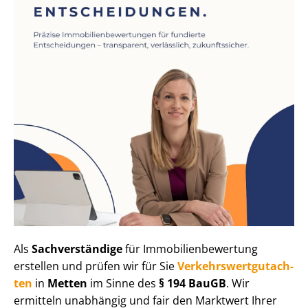
Als
Sachverständige
für Im­mo­bi­li­en­be­wer­tung
erstellen und prüfen wir für Sie
Ver­kehrs­wert­gut­ach­
ten
in
Metten
im Sinne des
§ 194 BauGB
. Wir
ermitteln unabhängig und fair den Marktwert Ihrer