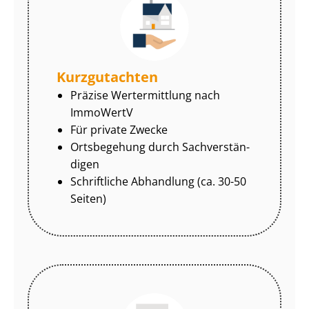
Kurzgutachten
Präzise Wertermittlung nach
ImmoWertV
Für private Zwecke
Ortsbegehung durch Sach­ver­stän­
di­gen
Schriftliche Abhandlung (ca. 30-50
Seiten)