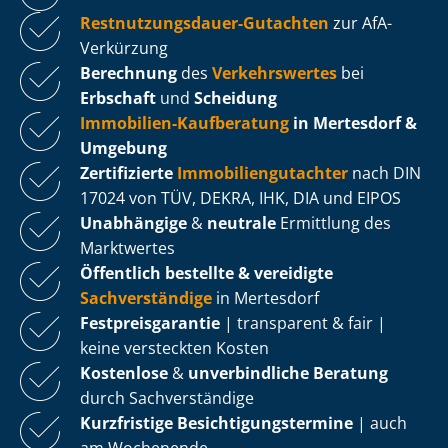
Rest­nut­zungs­dau­er-Gutachten
zur AfA-
Verkürzung
Berechnung
des
Verkehrswertes
bei
Erbschaft
und
Scheidung
Immobilien-Kaufberatung
in Mertesdorf &
Umgebung
Zertifizierte
Im­mo­bi­li­en­gut­ach­ter
nach DIN
17024 von TÜV, DEKRA, IHK, DIA und EIPOS
Unabhängige
&
neutrale
Ermittlung des
Marktwertes
Öffentlich bestellte & vereidigte
Sachverständige
in Mertesdorf
Fest­preis­ga­ran­tie
| transparent & fair |
keine versteckten Kosten
Kostenlose
&
unverbindliche Beratung
durch Sachverständige
Kurzfristige Be­sich­ti­gungs­ter­mi­ne
| auch
am Wochenende