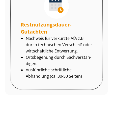
Rest­nut­zungs­dau­er-
Gutachten
Nachweis für verkürzte AfA z.B.
durch technischen Verschleiß oder
wirtschaftliche Entwertung.
Ortsbegehung durch Sach­ver­stän­
di­gen.
Ausführliche schriftliche
Abhandlung (ca. 30-50 Seiten)