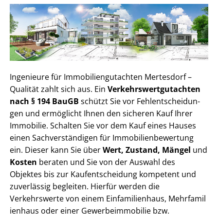
Ingenieure für Im­mo­bi­li­en­gut­ach­ten Mertesdorf –
Qualität zahlt sich aus. Ein
Ver­kehrs­wert­gut­ach­ten
nach § 194 BauGB
schützt Sie vor Fehl­ent­schei­dun­
gen und ermöglicht Ihnen den sicheren Kauf Ihrer
Immobilie. Schalten Sie vor dem Kauf eines Hauses
einen Sach­ver­stän­di­gen für Im­mo­bi­li­en­be­wer­tung
ein. Dieser kann Sie über
Wert, Zustand, Mängel
und
Kosten
beraten und Sie von der Auswahl des
Objektes bis zur Kauf­ent­schei­dung kompetent und
zuverlässig begleiten. Hierfür werden die
Verkehrswerte von einem Einfamilienhaus, Mehr­fa­mi­l
i­en­haus oder einer Ge­wer­be­im­mo­bi­lie bzw.