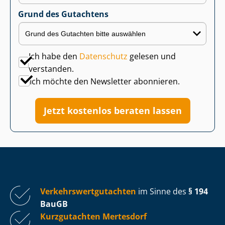
Grund des Gutachtens
Ich habe den
Datenschutz
gelesen und
verstanden.
Ich möchte den Newsletter abonnieren.
Jetzt kostenlos beraten lassen
Ver­kehrs­wert­gut­ach­ten
im Sinne des
§ 194
BauGB
Kurzgutachten Mertesdorf