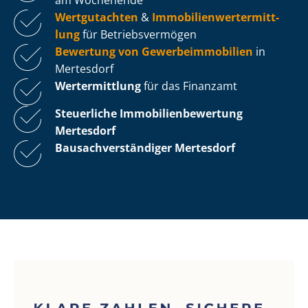
Wertgutachten
&
Im­mo­bi­li­en­wert­ermitt­
lung
für Be­triebs­ver­mö­gen
Bewertung von Ge­wer­be­im­mo­bi­li­en
in
Mertesdorf
Wertermittlung
für das Finanzamt
Steuerliche Im­mo­bi­li­en­be­wer­tung
Mertesdorf
Bau­sach­ver­stän­di­ger Mertesdorf