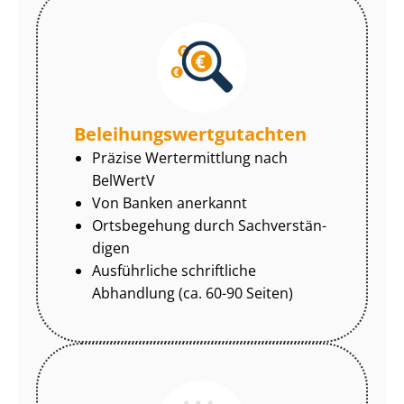
Be­lei­hungs­wert­gut­ach­ten
Präzise Wertermittlung nach
BelWertV
Von Banken anerkannt
Ortsbegehung durch Sach­ver­stän­
di­gen
Ausführliche schriftliche
Abhandlung (ca. 60-90 Seiten)