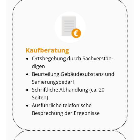
Kaufberatung
Ortsbegehung durch Sach­ver­stän­
di­gen
Beurteilung Gebäudesubstanz und
Sa­nie­rungs­be­darf
Schriftliche Abhandlung (ca. 20
Seiten)
Ausführliche telefonische
Besprechung der Ergebnisse