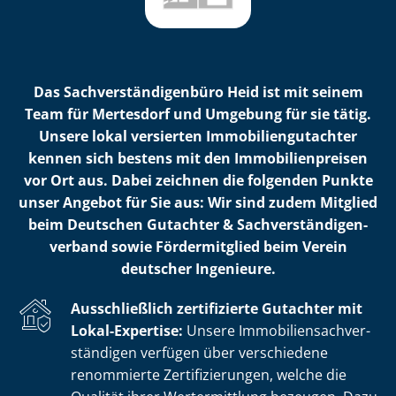
Das Sach­ver­stän­di­gen­bü­ro Heid ist mit seinem
Team für Mertesdorf und Umgebung für sie tätig.
Unsere lokal versierten Im­mo­bi­li­en­gut­ach­ter
kennen sich bestens mit den Im­mo­bi­li­en­prei­sen
vor Ort aus. Dabei zeichnen die folgenden Punkte
unser Angebot für Sie aus: Wir sind zudem Mitglied
beim Deutschen Gutachter & Sach­ver­stän­di­gen­
ver­band sowie Fördermitglied beim Verein
deutscher Ingenieure.
Ausschließlich zertifizierte Gutachter mit
Lokal-Expertise:
Unsere Im­mo­bi­li­en­sach­ver­
stän­di­gen verfügen über verschiedene
renommierte Zer­ti­fi­zie­run­gen, welche die