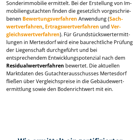
Sonderimmobilie ermittelt. Bei der Erstellung von Im­
mo­bi­li­en­gut­ach­ten finden die gesetzlich vor­ge­schrie­
be­nen
Be­wer­tungs­ver­fah­ren
Anwendung (
Sach­
wert­ver­fah­ren
,
Er­trags­wert­ver­fah­ren
und
Ver­
gleichs­wert­ver­fah­ren
). Für Grund­stücks­wert­ermitt­
lun­gen in Mertesdorf wird eine baurechtliche Prüfung
der Liegenschaft durchgeführt und bei
entsprechendem Ent­wick­lungs­po­ten­zi­al nach dem
Re­si­du­al­wert­ver­fah­ren
bewertet. Die aktuellen
Marktdaten des Gut­ach­ter­aus­schus­ses Mertesdorf
fließen über Ver­gleichs­prei­se in die Ge­bäu­de­wert­
ermitt­lung sowie den Bodenrichtwert mit ein.