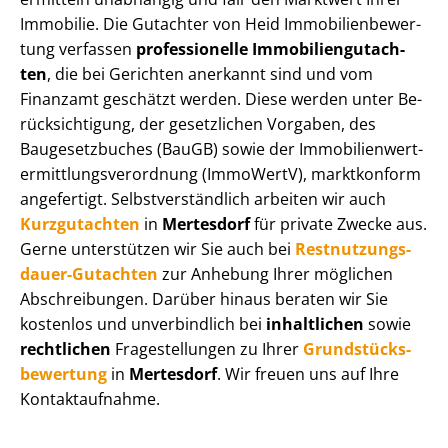
Immobilie. Die Gutachter von Heid Im­mo­bi­li­en­be­wer­
tung verfassen
professionelle Im­mo­bi­li­en­gut­ach­
ten
, die bei Gerichten anerkannt sind und vom
Finanzamt geschätzt werden. Diese werden unter Be­
rück­sich­ti­gung, der gesetzlichen Vorgaben, des
Baugesetzbuches (BauGB) sowie der Im­mo­bi­li­en­wert­
ermitt­lungs­ver­ord­nung (ImmoWertV), marktkonform
angefertigt. Selbst­ver­ständ­lich arbeiten wir auch
Kurzgutachten
in
Mertesdorf
für private Zwecke aus.
Gerne unterstützen wir Sie auch bei
Rest­nut­zungs­
dau­er-Gutachten
zur Anhebung Ihrer möglichen
Abschreibungen. Darüber hinaus beraten wir Sie
kostenlos und unverbindlich bei
inhaltlichen
sowie
rechtlichen
Fragestellungen zu Ihrer
Grund­stücks­
be­wer­tung
in
Mertesdorf
. Wir freuen uns auf Ihre
Kontaktaufnahme.