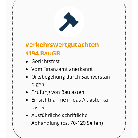
Ver­kehrs­wert­gut­ach­ten
§194 BauGB
Gerichtsfest
Vom Finanzamt anerkannt
Ortsbegehung durch Sach­ver­stän­
di­gen
Prüfung von Baulasten
Einsichtnahme in das Alt­las­ten­ka­
tas­ter
Ausführliche schriftliche
Abhandlung (ca. 70-120 Seiten)