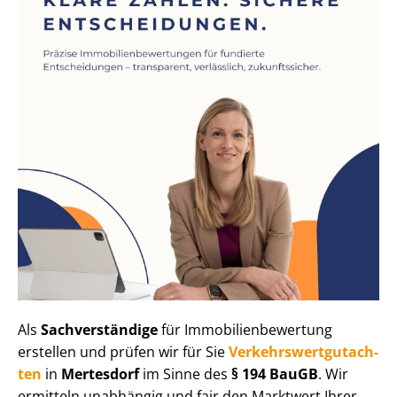
Als
Sachverständige
für Im­mo­bi­li­en­be­wer­tung
erstellen und prüfen wir für Sie
Ver­kehrs­wert­gut­ach­
ten
in
Mertesdorf
im Sinne des
§ 194 BauGB
. Wir
ermitteln unabhängig und fair den Marktwert Ihrer