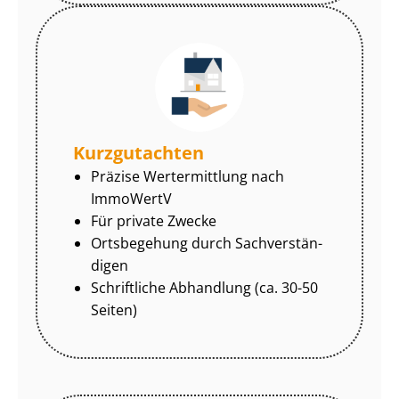
Kurzgutachten
Präzise Wertermittlung nach
ImmoWertV
Für private Zwecke
Ortsbegehung durch Sach­ver­stän­
di­gen
Schriftliche Abhandlung (ca. 30-50
Seiten)