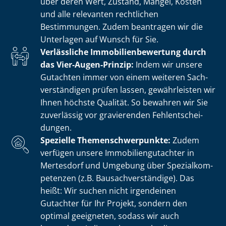
über deren Wert, Zustand, Mängel, Kosten
und alle relevanten rechtlichen
Bestimmungen. Zudem beantragen wir die
Unterlagen auf Wunsch für Sie.
Verlässliche Im­mo­bi­li­en­be­wer­tung durch
das Vier-Augen-Prinzip:
Indem wir unsere
Gutachten immer von einem weiteren Sach­
ver­stän­di­gen prüfen lassen, gewährleisten wir
Ihnen höchste Qualität. So bewahren wir Sie
zuverlässig vor gravierenden Fehl­ent­schei­
dun­gen.
Spezielle The­men­schwer­punk­te:
Zudem
verfügen unsere Im­mo­bi­li­en­gut­ach­ter in
Mertesdorf und Umgebung über Spe­zi­al­kom­
pe­ten­zen (z.B. Bau­sach­ver­stän­di­ge). Das
heißt: Wir suchen nicht irgendeinen
Gutachter für Ihr Projekt, sondern den
optimal geeigneten, sodass wir auch