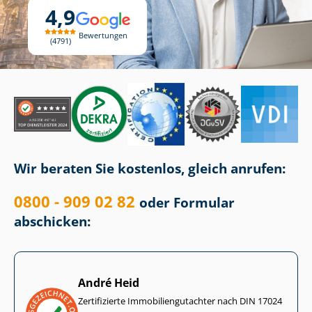
4,9
Bewertungen
4791
Wir beraten Sie kostenlos, gleich anrufen:
0800 - 909 02 82
oder Formular
abschicken:
André Heid
Zertifizierte Im­mo­bi­li­en­gut­ach­ter nach DIN 17024