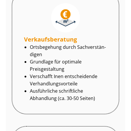
Ver­kaufs­be­ra­tung
Ortsbegehung durch Sach­ver­stän­
di­gen
Grundlage für optimale
Preisgestaltung
Verschafft Inen entscheidende
Ver­hand­lungs­vor­tei­le
Ausführliche schriftliche
Abhandlung (ca. 30-50 Seiten)