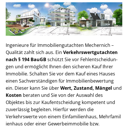
Ingenieure für Im­mo­bi­li­en­gut­ach­ten Mechernich –
Qualität zahlt sich aus. Ein
Ver­kehrs­wert­gut­ach­ten
nach § 194 BauGB
schützt Sie vor Fehl­ent­schei­dun­
gen und ermöglicht Ihnen den sicheren Kauf Ihrer
Immobilie. Schalten Sie vor dem Kauf eines Hauses
einen Sach­ver­stän­di­gen für Im­mo­bi­li­en­be­wer­tung
ein. Dieser kann Sie über
Wert, Zustand, Mängel
und
Kosten
beraten und Sie von der Auswahl des
Objektes bis zur Kauf­ent­schei­dung kompetent und
zuverlässig begleiten. Hierfür werden die
Verkehrswerte von einem Einfamilienhaus, Mehr­fa­mi­l
i­en­haus oder einer Ge­wer­be­im­mo­bi­lie bzw.