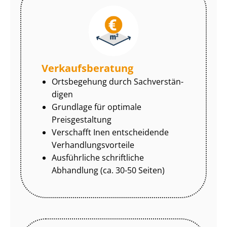
Ver­kaufs­be­ra­tung
Ortsbegehung durch Sach­ver­stän­
di­gen
Grundlage für optimale
Preisgestaltung
Verschafft Inen entscheidende
Ver­hand­lungs­vor­tei­le
Ausführliche schriftliche
Abhandlung (ca. 30-50 Seiten)