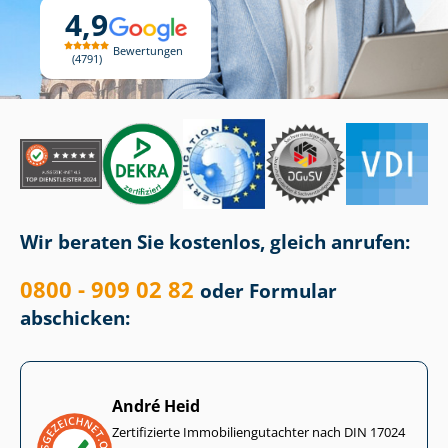
4,9
Bewertungen
4791
Wir beraten Sie kostenlos, gleich anrufen:
0800 - 909 02 82
oder Formular
abschicken:
André Heid
Zertifizierte Im­mo­bi­li­en­gut­ach­ter nach DIN 17024