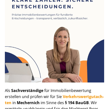
Als
Sachverständige
für Im­mo­bi­li­en­be­wer­tung
erstellen und prüfen wir für Sie
Ver­kehrs­wert­gut­ach­
ten
in
Mechernich
im Sinne des
§ 194 BauGB
. Wir
ermitteln unabhängig und fair den Marktwert Ihrer