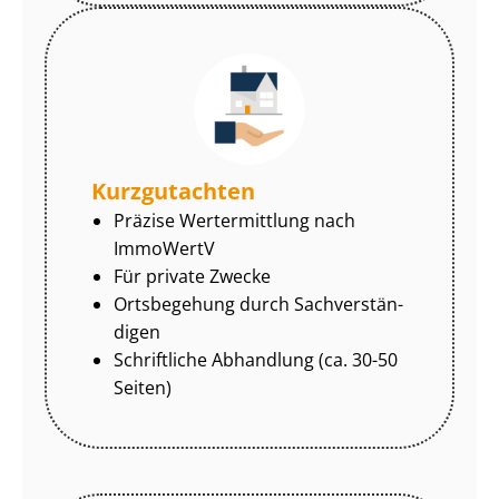
Kurzgutachten
Präzise Wertermittlung nach
ImmoWertV
Für private Zwecke
Ortsbegehung durch Sach­ver­stän­
di­gen
Schriftliche Abhandlung (ca. 30-50
Seiten)