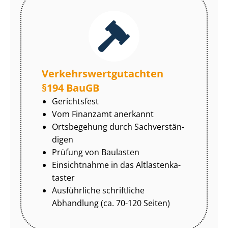
Ver­kehrs­wert­gut­ach­ten
§194 BauGB
Gerichtsfest
Vom Finanzamt anerkannt
Ortsbegehung durch Sach­ver­stän­
di­gen
Prüfung von Baulasten
Einsichtnahme in das Alt­las­ten­ka­
tas­ter
Ausführliche schriftliche
Abhandlung (ca. 70-120 Seiten)