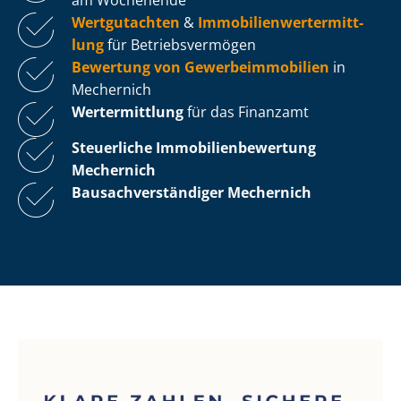
Wertgutachten
&
Im­mo­bi­li­en­wert­ermitt­
lung
für Be­triebs­ver­mö­gen
Bewertung von Ge­wer­be­im­mo­bi­li­en
in
Mechernich
Wertermittlung
für das Finanzamt
Steuerliche Im­mo­bi­li­en­be­wer­tung
Mechernich
Bau­sach­ver­stän­di­ger Mechernich