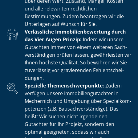
über deren Wert, Zustand, Mängel, Kosten
und alle relevanten rechtlichen
Bestimmungen. Zudem beantragen wir die
Unterlagen auf Wunsch für Sie.
Verlässliche Im­mo­bi­li­en­be­wer­tung durch
das Vier-Augen-Prinzip:
Indem wir unsere
Gutachten immer von einem weiteren Sach­
ver­stän­di­gen prüfen lassen, gewährleisten wir
Ihnen höchste Qualität. So bewahren wir Sie
zuverlässig vor gravierenden Fehl­ent­schei­
dun­gen.
Spezielle The­men­schwer­punk­te:
Zudem
verfügen unsere Im­mo­bi­li­en­gut­ach­ter in
Mechernich und Umgebung über Spe­zi­al­kom­
pe­ten­zen (z.B. Bau­sach­ver­stän­di­ge). Das
heißt: Wir suchen nicht irgendeinen
Gutachter für Ihr Projekt, sondern den
optimal geeigneten, sodass wir auch