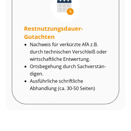
Rest­nut­zungs­dau­er-
Gutachten
Nachweis für verkürzte AfA z.B.
durch technischen Verschleiß oder
wirtschaftliche Entwertung.
Ortsbegehung durch Sach­ver­stän­
di­gen.
Ausführliche schriftliche
Abhandlung (ca. 30-50 Seiten)