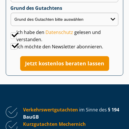
Grund des Gutachtens
Ich habe den
Datenschutz
gelesen und
verstanden.
Ich möchte den Newsletter abonnieren.
Jetzt kostenlos beraten lassen
Ver­kehrs­wert­gut­ach­ten
im Sinne des
§ 194
BauGB
Kurzgutachten Mechernich