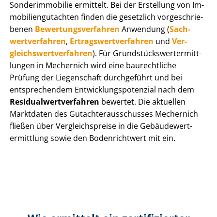
Sonderimmobilie ermittelt. Bei der Erstellung von Im­
mo­bi­li­en­gut­ach­ten finden die gesetzlich vor­ge­schrie­
be­nen
Be­wer­tungs­ver­fah­ren
Anwendung (
Sach­
wert­ver­fah­ren
,
Er­trags­wert­ver­fah­ren
und
Ver­
gleichs­wert­ver­fah­ren
). Für Grund­stücks­wert­ermitt­
lun­gen in Mechernich wird eine baurechtliche
Prüfung der Liegenschaft durchgeführt und bei
entsprechendem Ent­wick­lungs­po­ten­zi­al nach dem
Re­si­du­al­wert­ver­fah­ren
bewertet. Die aktuellen
Marktdaten des Gut­ach­ter­aus­schus­ses Mechernich
fließen über Ver­gleichs­prei­se in die Ge­bäu­de­wert­
ermitt­lung sowie den Bodenrichtwert mit ein.