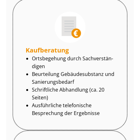
Kaufberatung
Ortsbegehung durch Sach­ver­stän­
di­gen
Beurteilung Gebäudesubstanz und
Sa­nie­rungs­be­darf
Schriftliche Abhandlung (ca. 20
Seiten)
Ausführliche telefonische
Besprechung der Ergebnisse