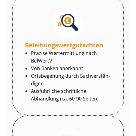
Be­lei­hungs­wert­gut­ach­ten
Präzise Wertermittlung nach
BelWertV
Von Banken anerkannt
Ortsbegehung durch Sach­ver­stän­
di­gen
Ausführliche schriftliche
Abhandlung (ca. 60-90 Seiten)