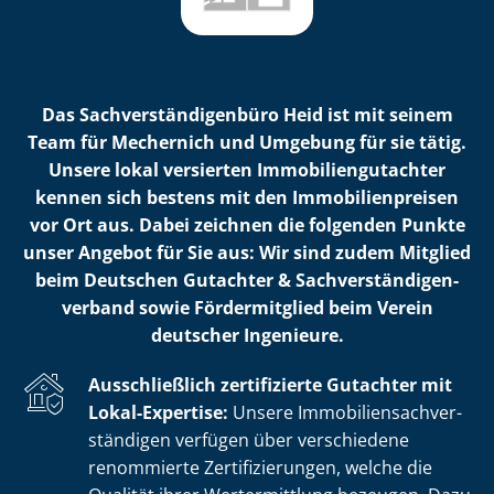
Das Sach­ver­stän­di­gen­bü­ro Heid ist mit seinem
Team für Mechernich und Umgebung für sie tätig.
Unsere lokal versierten Im­mo­bi­li­en­gut­ach­ter
kennen sich bestens mit den Im­mo­bi­li­en­prei­sen
vor Ort aus. Dabei zeichnen die folgenden Punkte
unser Angebot für Sie aus: Wir sind zudem Mitglied
beim Deutschen Gutachter & Sach­ver­stän­di­gen­
ver­band sowie Fördermitglied beim Verein
deutscher Ingenieure.
Ausschließlich zertifizierte Gutachter mit
Lokal-Expertise:
Unsere Im­mo­bi­li­en­sach­ver­
stän­di­gen verfügen über verschiedene
renommierte Zer­ti­fi­zie­run­gen, welche die