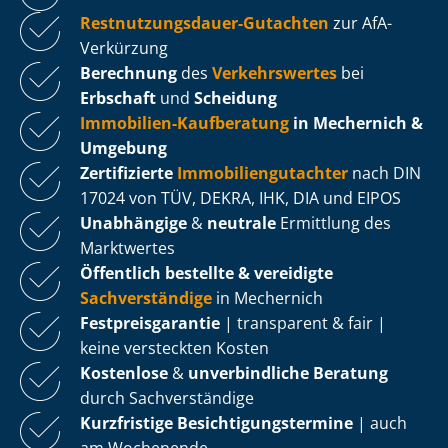
Rest­nut­zungs­dau­er-Gutachten
zur AfA-
Verkürzung
Berechnung
des
Verkehrswertes
bei
Erbschaft
und
Scheidung
Immobilien-Kaufberatung
in Mechernich &
Umgebung
Zertifizierte
Im­mo­bi­li­en­gut­ach­ter
nach DIN
17024 von TÜV, DEKRA, IHK, DIA und EIPOS
Unabhängige
&
neutrale
Ermittlung des
Marktwertes
Öffentlich bestellte & vereidigte
Sachverständige
in Mechernich
Fest­preis­ga­ran­tie
| transparent & fair |
keine versteckten Kosten
Kostenlose
&
unverbindliche Beratung
durch Sachverständige
Kurzfristige Be­sich­ti­gungs­ter­mi­ne
| auch
am Wochenende