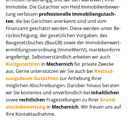
Immobilie. Die Gutachter von Heid Im­mo­bi­li­en­be­wer­
tung verfassen
professionelle Im­mo­bi­li­en­gut­ach­
ten
, die bei Gerichten anerkannt sind und vom
Finanzamt geschätzt werden. Diese werden unter Be­
rück­sich­ti­gung, der gesetzlichen Vorgaben, des
Baugesetzbuches (BauGB) sowie der Im­mo­bi­li­en­wert­
ermitt­lungs­ver­ord­nung (ImmoWertV), marktkonform
angefertigt. Selbst­ver­ständ­lich arbeiten wir auch
Kurzgutachten
in
Mechernich
für private Zwecke
aus. Gerne unterstützen wir Sie auch bei
Rest­nut­
zungs­dau­er-Gutachten
zur Anhebung Ihrer
möglichen Abschreibungen. Darüber hinaus beraten
wir Sie kostenlos und unverbindlich bei
inhaltlichen
sowie
rechtlichen
Fragestellungen zu Ihrer
Grund­
stücks­be­wer­tung
in
Mechernich
. Wir freuen uns auf
Ihre Kontaktaufnahme.