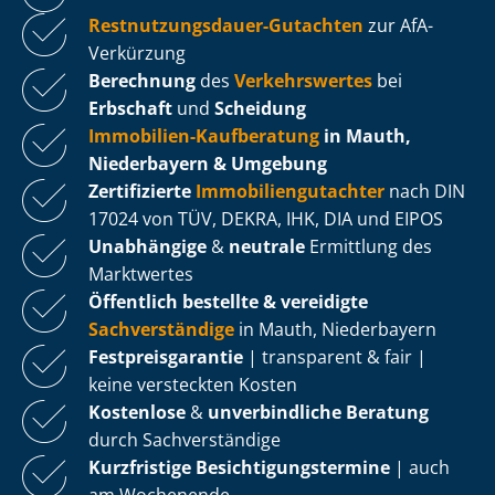
Rest­nut­zungs­dau­er-Gutachten
zur AfA-
Verkürzung
Berechnung
des
Verkehrswertes
bei
Erbschaft
und
Scheidung
Immobilien-Kaufberatung
in Mauth,
Niederbayern & Umgebung
Zertifizierte
Im­mo­bi­li­en­gut­ach­ter
nach DIN
17024 von TÜV, DEKRA, IHK, DIA und EIPOS
Unabhängige
&
neutrale
Ermittlung des
Marktwertes
Öffentlich bestellte & vereidigte
Sachverständige
in Mauth, Niederbayern
Fest­preis­ga­ran­tie
| transparent & fair |
keine versteckten Kosten
Kostenlose
&
unverbindliche Beratung
durch Sachverständige
Kurzfristige Be­sich­ti­gungs­ter­mi­ne
| auch
am Wochenende