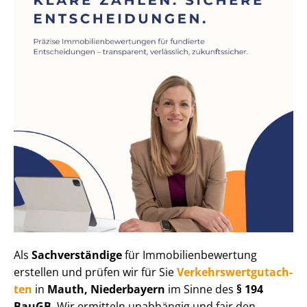
Als
Sachverständige
für Im­mo­bi­li­en­be­wer­tung
erstellen und prüfen wir für Sie
Ver­kehrs­wert­gut­ach­
ten
in
Mauth, Niederbayern
im Sinne des
§ 194
BauGB
. Wir ermitteln unabhängig und fair den