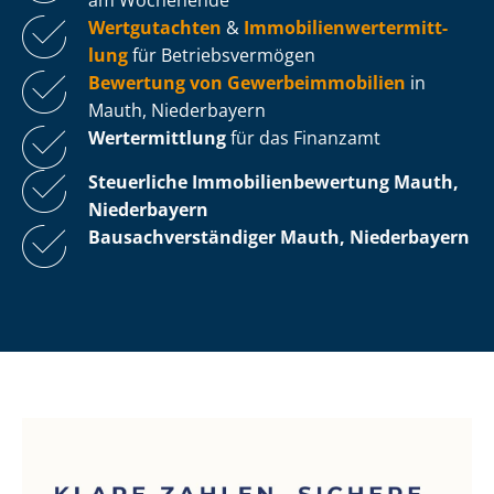
Wertgutachten
&
Im­mo­bi­li­en­wert­ermitt­
lung
für Be­triebs­ver­mö­gen
Bewertung von Ge­wer­be­im­mo­bi­li­en
in
Mauth, Niederbayern
Wertermittlung
für das Finanzamt
Steuerliche Im­mo­bi­li­en­be­wer­tung
Mauth,
Niederbayern
Bau­sach­ver­stän­di­ger Mauth, Niederbayern