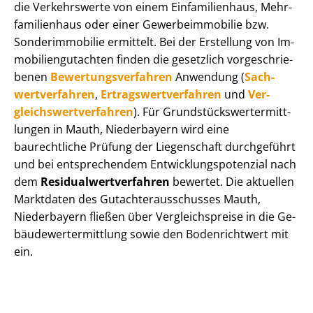
die Verkehrswerte von einem Einfamilienhaus, Mehr­
fa­mi­li­en­haus oder einer Ge­wer­be­im­mo­bi­lie bzw.
Sonderimmobilie ermittelt. Bei der Erstellung von Im­
mo­bi­li­en­gut­ach­ten finden die gesetzlich vor­ge­schrie­
be­nen
Be­wer­tungs­ver­fah­ren
Anwendung (
Sach­
wert­ver­fah­ren
,
Er­trags­wert­ver­fah­ren
und
Ver­
gleichs­wert­ver­fah­ren
). Für Grund­stücks­wert­ermitt­
lun­gen in Mauth, Niederbayern wird eine
baurechtliche Prüfung der Liegenschaft durchgeführt
und bei entsprechendem Ent­wick­lungs­po­ten­zi­al nach
dem
Re­si­du­al­wert­ver­fah­ren
bewertet. Die aktuellen
Marktdaten des Gut­ach­ter­aus­schus­ses Mauth,
Niederbayern fließen über Ver­gleichs­prei­se in die Ge­
bäu­de­wert­ermitt­lung sowie den Bodenrichtwert mit
ein.