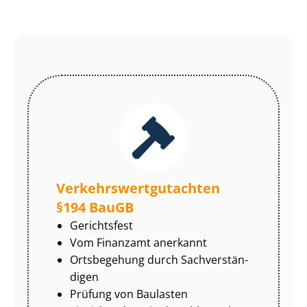
Ver­kehrs­wert­gut­ach­ten
§194 BauGB
Gerichtsfest
Vom Finanzamt anerkannt
Ortsbegehung durch Sach­ver­stän­
di­gen
Prüfung von Baulasten