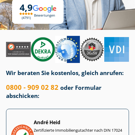
4,9
Bewertungen
4791
Wir beraten Sie kostenlos, gleich anrufen:
0800 - 909 02 82
oder Formular
abschicken:
André Heid
Zertifizierte Im­mo­bi­li­en­gut­ach­ter nach DIN 17024