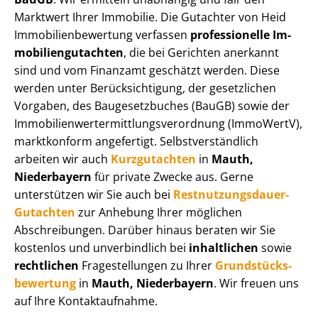
Marktwert Ihrer Immobilie. Die Gutachter von Heid
Im­mo­bi­li­en­be­wer­tung verfassen
professionelle Im­
mo­bi­li­en­gut­ach­ten
, die bei Gerichten anerkannt
sind und vom Finanzamt geschätzt werden. Diese
werden unter Be­rück­sich­ti­gung, der gesetzlichen
Vorgaben, des Baugesetzbuches (BauGB) sowie der
Im­mo­bi­li­en­wert­ermitt­lungs­ver­ord­nung (ImmoWertV),
marktkonform angefertigt. Selbst­ver­ständ­lich
arbeiten wir auch
Kurzgutachten
in
Mauth,
Niederbayern
für private Zwecke aus. Gerne
unterstützen wir Sie auch bei
Rest­nut­zungs­dau­er-
Gutachten
zur Anhebung Ihrer möglichen
Abschreibungen. Darüber hinaus beraten wir Sie
kostenlos und unverbindlich bei
inhaltlichen
sowie
rechtlichen
Fragestellungen zu Ihrer
Grund­stücks­
be­wer­tung
in
Mauth, Niederbayern
. Wir freuen uns
auf Ihre Kontaktaufnahme.