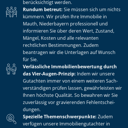
berücksichtigt werden.
Rundum betreut:
Sie müssen sich um nichts
kümmern. Wir prüfen Ihre Immobilie in
Mauth, Niederbayern professionell und
informieren Sie über deren Wert, Zustand,
Mängel, Kosten und alle relevanten
rechtlichen Bestimmungen. Zudem
beantragen wir die Unterlagen auf Wunsch
für Sie.
Verlässliche Im­mo­bi­li­en­be­wer­tung durch
das Vier-Augen-Prinzip:
Indem wir unsere
Gutachten immer von einem weiteren Sach­
ver­stän­di­gen prüfen lassen, gewährleisten wir
Ihnen höchste Qualität. So bewahren wir Sie
zuverlässig vor gravierenden Fehl­ent­schei­
dun­gen.
Spezielle The­men­schwer­punk­te:
Zudem
verfügen unsere Im­mo­bi­li­en­gut­ach­ter in