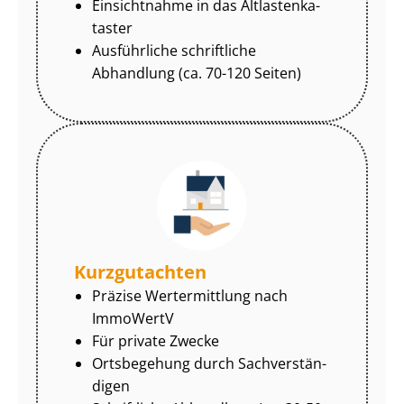
Einsichtnahme in das Alt­las­ten­ka­
tas­ter
Ausführliche schriftliche
Abhandlung (ca. 70-120 Seiten)
Kurzgutachten
Präzise Wertermittlung nach
ImmoWertV
Für private Zwecke
Ortsbegehung durch Sach­ver­stän­
di­gen