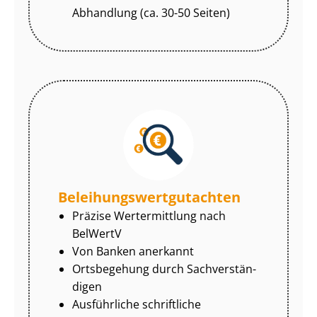
Abhandlung (ca. 30-50 Seiten)
Be­lei­hungs­wert­gut­ach­ten
Präzise Wertermittlung nach
BelWertV
Von Banken anerkannt
Ortsbegehung durch Sach­ver­stän­
di­gen
Ausführliche schriftliche