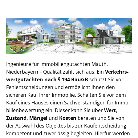
Ingenieure für Im­mo­bi­li­en­gut­ach­ten Mauth,
Niederbayern – Qualität zahlt sich aus. Ein
Ver­kehrs­
wert­gut­ach­ten nach § 194 BauGB
schützt Sie vor
Fehl­ent­schei­dun­gen und ermöglicht Ihnen den
sicheren Kauf Ihrer Immobilie. Schalten Sie vor dem
Kauf eines Hauses einen Sach­ver­stän­di­gen für Im­mo­
bi­li­en­be­wer­tung ein. Dieser kann Sie über
Wert,
Zustand, Mängel
und
Kosten
beraten und Sie von
der Auswahl des Objektes bis zur Kauf­ent­schei­dung
kompetent und zuverlässig begleiten. Hierfür werden