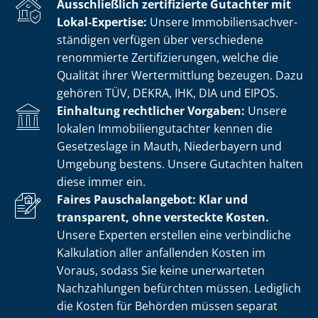
Ausschließlich zertifizierte Gutachter mit
Lokal-Expertise:
Unsere Im­mo­bi­li­en­sach­ver­
stän­di­gen verfügen über verschiedene
renommierte Zer­ti­fi­zie­run­gen, welche die
Qualität ihrer Wertermittlung bezeugen. Dazu
gehören TÜV, DEKRA, IHK, DIA und EIPOS.
Einhaltung rechtlicher Vorgaben:
Unsere
lokalen Im­mo­bi­li­en­gut­ach­ter kennen die
Gesetzeslage in Mauth, Niederbayern und
Umgebung bestens. Unsere Gutachten halten
diese immer ein.
Faires Pauschalangebot: Klar und
transparent, ohne versteckte Kosten.
Unsere Experten erstellen eine verbindliche
Kalkulation aller anfallenden Kosten im
Voraus, sodass Sie keine unerwarteten
Nachzahlungen befürchten müssen. Lediglich
die Kosten für Behörden müssen separat