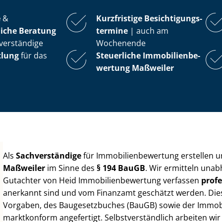
e
&
Kurzfristige Be­sich­ti­gungs­
iche Beratung
ter­mi­ne
| auch am
verständige
Wochenende
tlung
für das
Steuerliche Im­mo­bi­li­en­be­
wer­tung
Maßweiler
Als
Sachverständige
für Im­mo­bi­li­en­be­wer­tung erstellen
Maßweiler
im Sinne des
§ 194 BauGB
. Wir ermitteln unab
Gutachter von Heid Im­mo­bi­li­en­be­wer­tung verfassen
profe
anerkannt sind und vom Finanzamt geschätzt werden. Diese 
Vorgaben, des Baugesetzbuches (BauGB) sowie der Im­mo­bi­l
marktkonform angefertigt. Selbst­ver­ständ­lich arbeiten wi