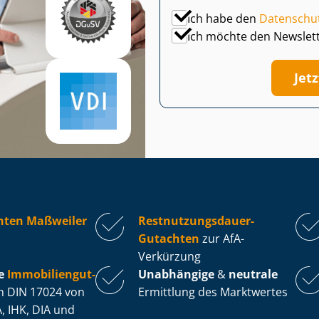
Ich habe den
Datenschu
Ich möchte den Newslet
Jet
hten Maßweiler
Rest­nut­zungs­dau­er-
Gutachten
zur AfA-
Verkürzung
e
Im­mo­bi­li­en­gut­
Unabhängige
&
neutrale
 DIN 17024 von
Ermittlung des Marktwertes
, IHK, DIA und