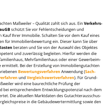
t­ach­ten Maßweiler – Qualität zahlt sich aus. Ein
Ver­kehrs­
 BauGB
schützt Sie vor Fehl­ent­schei­dun­gen und
 Kauf Ihrer Immobilie. Schalten Sie vor dem Kauf eines
n für Im­mo­bi­li­en­be­wer­tung ein. Dieser kann Sie über
Kosten
beraten und Sie von der Auswahl des Objektes
ompetent und zuverlässig begleiten. Hierfür werden die
ilienhaus, Mehr­fa­mi­li­en­haus oder einer Ge­wer­be­im­
rmittelt. Bei der Erstellung von Im­mo­bi­li­en­gut­ach­ten
hrie­be­nen
Be­wer­tungs­ver­fah­ren
Anwendung (
Sach­
ver­fah­ren
und
Ver­gleichs­wert­ver­fah­ren
). Für Grund­
Maßweiler wird eine baurechtliche Prüfung der
 bei entsprechendem Ent­wick­lungs­po­ten­zi­al nach dem
tet. Die aktuellen Marktdaten des Gut­ach­ter­aus­schus­
gleichs­prei­se in die Ge­bäu­de­wert­ermitt­lung sowie den