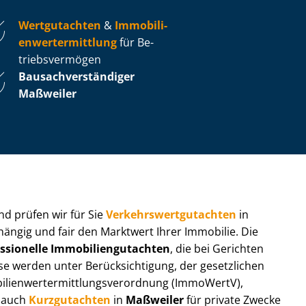
Wertgutachten
&
Im­mo­bi­li­
en­wert­ermitt­lung
für Be­
triebs­ver­mö­gen
Bau­sach­ver­stän­di­ger
Maßweiler
 und prüfen wir für Sie
Ver­kehrs­wert­gut­ach­ten
in
hängig und fair den Marktwert Ihrer Immobilie. Die
ssionelle Im­mo­bi­li­en­gut­ach­ten
, die bei Gerichten
werden unter Be­rück­sich­ti­gung, der gesetzlichen
i­en­wert­ermitt­lungs­ver­ord­nung (ImmoWertV),
r auch
Kurzgutachten
in
Maßweiler
für private Zwecke