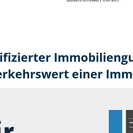
tifizierter Immobilien­
erkehrswert einer Immo