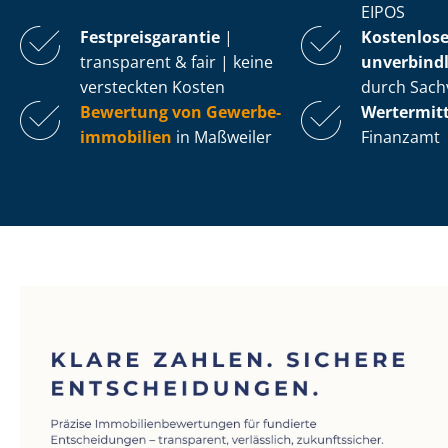
EIPOS
Fest­preis­ga­ran­tie
|
Kostenlos
transparent & fair | keine
unverbindl
versteckten Kosten
durch Sach
Bewertung von Ge­wer­be­
Wertermit
im­mo­bi­li­en
in Maßweiler
Finanzamt