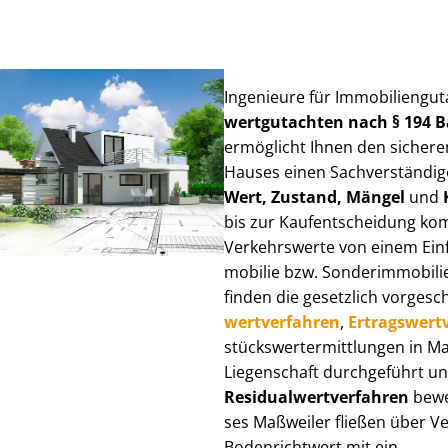
Ingenieure für Im­mo­bi­li­en­gu
wert­gut­ach­ten nach § 194
ermöglicht Ihnen den sicheren
Hauses einen Sach­ver­stän­di­ge
Wert, Zustand, Mängel
und
bis zur Kauf­ent­schei­dung k
Verkehrswerte von einem Einfam
mo­bi­lie bzw. Sonderimmobilie e
finden die gesetzlich vor­ge­sc
wert­ver­fah­ren
,
Er­trags­wert­
stücks­wert­ermitt­lun­gen in 
Liegenschaft durchgeführt und
Re­si­du­al­wert­ver­fah­ren
bewer
ses Maßweiler fließen über Ver­
Bodenrichtwert mit ein.