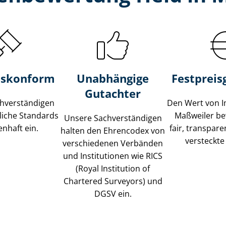
s­konform
Unabhängige
Festpreis​
Gutachter
­ver­stän­di­gen
Den Wert von I
liche Standards
Maßweiler be
Unsere Sach­ver­stän­di­gen
nhaft ein.
fair, transpar
halten den Ehrencodex von
versteckte
verschiedenen Verbänden
und Institutionen wie RICS
(Royal Institution of
Chartered Surveyors) und
DGSV ein.