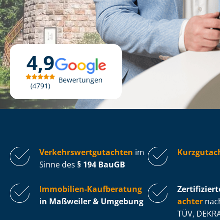
4,9
Bewertungen
4791
Ver­kehrs­wert­gut­ach­ten
im
Kurzgutac
Sinne des
§ 194 BauGB
Immobilien-Kaufberatung
Zertifiziert
in Maßweiler & Umgebung
ach­ter
nach
TÜV, DEKRA