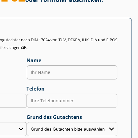
li­en­gut­ach­ter nach DIN 17024 von TÜV, DEKRA, IHK, DIA und EIPOS
lie sachgemäß.
Name
Telefon
Grund des Gutachtens