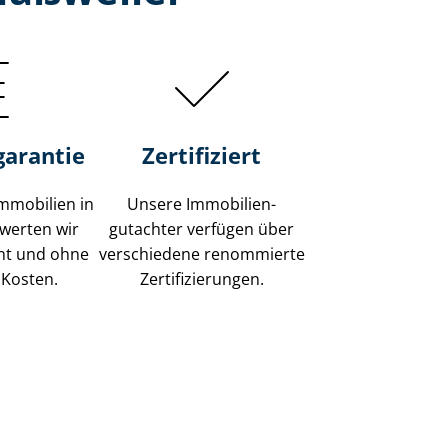
garantie
Zertifiziert
mmobilien in
Unsere Immobilien­
werten wir
gutachter verfügen über
ent und ohne
verschiedene renommierte
 Kosten.
Zer­ti­fi­zie­run­gen.