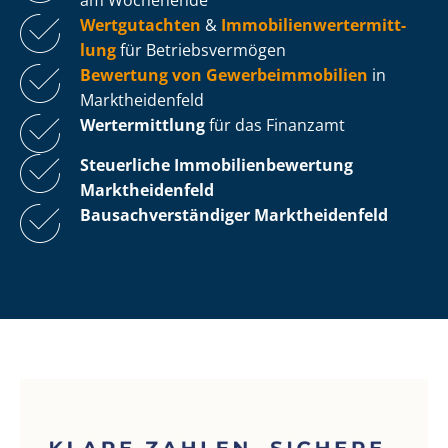
Wertgutachten
&
Im­mo­bi­li­en­wert­ermitt­
lung
für Be­triebs­ver­mö­gen
Bewertung von Ge­wer­be­im­mo­bi­li­en
in
Marktheidenfeld
Wertermittlung
für das Finanzamt
Steuerliche Im­mo­bi­li­en­be­wer­tung
Marktheidenfeld
Bau­sach­ver­stän­di­ger Marktheidenfeld