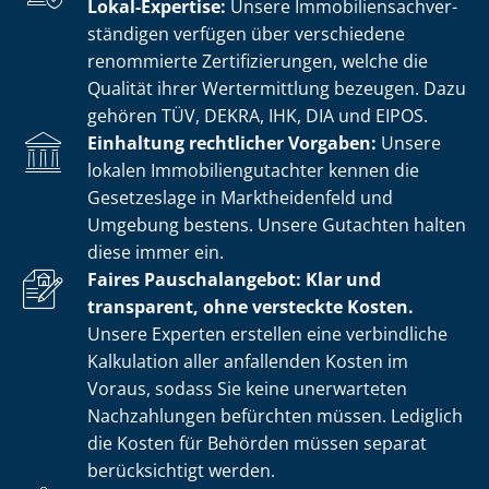
Lokal-Expertise:
Unsere Im­mo­bi­li­en­sach­ver­
stän­di­gen verfügen über verschiedene
renommierte Zer­ti­fi­zie­run­gen, welche die
Qualität ihrer Wertermittlung bezeugen. Dazu
gehören TÜV, DEKRA, IHK, DIA und EIPOS.
Einhaltung rechtlicher Vorgaben:
Unsere
lokalen Im­mo­bi­li­en­gut­ach­ter kennen die
Gesetzeslage in Marktheidenfeld und
Umgebung bestens. Unsere Gutachten halten
diese immer ein.
Faires Pauschalangebot: Klar und
transparent, ohne versteckte Kosten.
Unsere Experten erstellen eine verbindliche
Kalkulation aller anfallenden Kosten im
Voraus, sodass Sie keine unerwarteten
Nachzahlungen befürchten müssen. Lediglich
die Kosten für Behörden müssen separat
berücksichtigt werden.