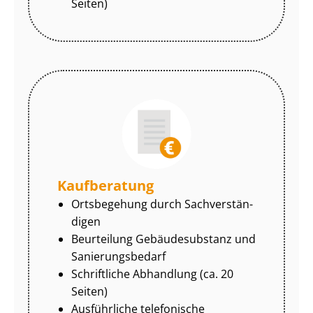
Seiten)
Kaufberatung
Ortsbegehung durch Sach­ver­stän­
di­gen
Beurteilung Gebäudesubstanz und
Sa­nie­rungs­be­darf
Schriftliche Abhandlung (ca. 20
Seiten)
Ausführliche telefonische