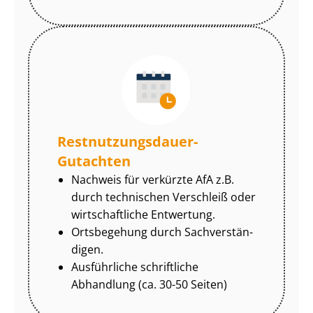
Rest­nut­zungs­dau­er-
Gutachten
Nachweis für verkürzte AfA z.B.
durch technischen Verschleiß oder
wirtschaftliche Entwertung.
Ortsbegehung durch Sach­ver­stän­
di­gen.
Ausführliche schriftliche
Abhandlung (ca. 30-50 Seiten)