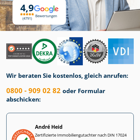
4,9
Bewertungen
4791
Wir beraten Sie kostenlos, gleich anrufen:
0800 - 909 02 82
oder Formular
abschicken:
André Heid
Zertifizierte Im­mo­bi­li­en­gut­ach­ter nach DIN 17024