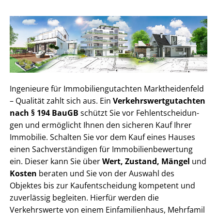
Ingenieure für Im­mo­bi­li­en­gut­ach­ten Marktheidenfeld
– Qualität zahlt sich aus. Ein
Ver­kehrs­wert­gut­ach­ten
nach § 194 BauGB
schützt Sie vor Fehl­ent­schei­dun­
gen und ermöglicht Ihnen den sicheren Kauf Ihrer
Immobilie. Schalten Sie vor dem Kauf eines Hauses
einen Sach­ver­stän­di­gen für Im­mo­bi­li­en­be­wer­tung
ein. Dieser kann Sie über
Wert, Zustand, Mängel
und
Kosten
beraten und Sie von der Auswahl des
Objektes bis zur Kauf­ent­schei­dung kompetent und
zuverlässig begleiten. Hierfür werden die
Verkehrswerte von einem Einfamilienhaus, Mehr­fa­mi­l