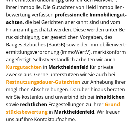
Ihrer Immobilie. Die Gutachter von Heid Im­mo­bi­li­en­
be­wer­tung verfassen
professionelle Im­mo­bi­li­en­gut­
ach­ten
, die bei Gerichten anerkannt sind und vom
Finanzamt geschätzt werden. Diese werden unter Be­
rück­sich­ti­gung, der gesetzlichen Vorgaben, des
Baugesetzbuches (BauGB) sowie der Im­mo­bi­li­en­wert­
ermitt­lungs­ver­ord­nung (ImmoWertV), marktkonform
angefertigt. Selbst­ver­ständ­lich arbeiten wir auch
Kurzgutachten
in
Marktheidenfeld
für private
Zwecke aus. Gerne unterstützen wir Sie auch bei
Rest­nut­zungs­dau­er-Gutachten
zur Anhebung Ihrer
möglichen Abschreibungen. Darüber hinaus beraten
wir Sie kostenlos und unverbindlich bei
inhaltlichen
sowie
rechtlichen
Fragestellungen zu Ihrer
Grund­
stücks­be­wer­tung
in
Marktheidenfeld
. Wir freuen
uns auf Ihre Kontaktaufnahme.