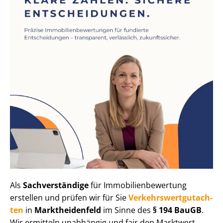
Als
Sachverständige
für Im­mo­bi­li­en­be­wer­tung
erstellen und prüfen wir für Sie
Ver­kehrs­wert­gut­ach­
ten
in
Marktheidenfeld
im Sinne des
§ 194 BauGB
.
Wir ermitteln unabhängig und fair den Marktwert