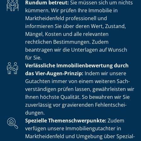
Rundum betreut:
Sie müssen sich um nichts
kümmern. Wir prüfen Ihre Immobilie in
Marktheidenfeld professionell und
informieren Sie über deren Wert, Zustand,
Mängel, Kosten und alle relevanten
rechtlichen Bestimmungen. Zudem
beantragen wir die Unterlagen auf Wunsch
für Sie.
Verlässliche Im­mo­bi­li­en­be­wer­tung durch
das Vier-Augen-Prinzip:
Indem wir unsere
Gutachten immer von einem weiteren Sach­
ver­stän­di­gen prüfen lassen, gewährleisten wir
Ihnen höchste Qualität. So bewahren wir Sie
zuverlässig vor gravierenden Fehl­ent­schei­
dun­gen.
Spezielle The­men­schwer­punk­te:
Zudem
verfügen unsere Im­mo­bi­li­en­gut­ach­ter in
Marktheidenfeld und Umgebung über Spe­zi­al­