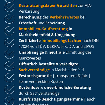
Rest­nut­zungs­dau­er-Gutachten
zur AfA-
Verkürzung
Berechnung
des
Verkehrswertes
bei
Erbschaft
und
Scheidung
Immobilien-Kaufberatung
in
Marktheidenfeld & Umgebung
Zertifizierte
Im­mo­bi­li­en­gut­ach­ter
nach DIN
17024 von TÜV, DEKRA, IHK, DIA und EIPOS
Unabhängige
&
neutrale
Ermittlung des
Marktwertes
Öffentlich bestellte & vereidigte
Sachverständige
in Marktheidenfeld
Fest­preis­ga­ran­tie
| transparent & fair |
keine versteckten Kosten
Kostenlose
&
unverbindliche Beratung
durch Sachverständige
Kurzfristige Be­sich­ti­gungs­ter­mi­ne
| auch
am Wochenende