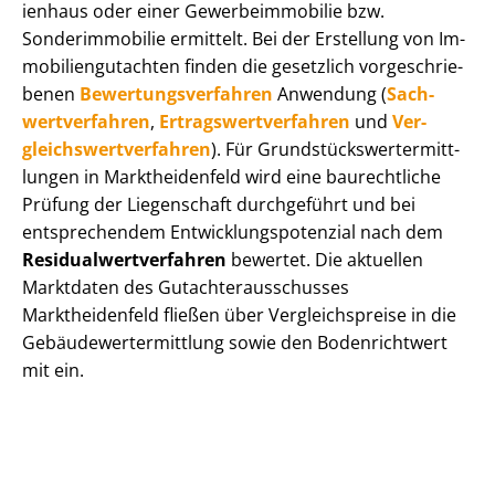
i­en­haus oder einer Ge­wer­be­im­mo­bi­lie bzw.
Sonderimmobilie ermittelt. Bei der Erstellung von Im­
mo­bi­li­en­gut­ach­ten finden die gesetzlich vor­ge­schrie­
be­nen
Be­wer­tungs­ver­fah­ren
Anwendung (
Sach­
wert­ver­fah­ren
,
Er­trags­wert­ver­fah­ren
und
Ver­
gleichs­wert­ver­fah­ren
). Für Grund­stücks­wert­ermitt­
lun­gen in Marktheidenfeld wird eine baurechtliche
Prüfung der Liegenschaft durchgeführt und bei
entsprechendem Ent­wick­lungs­po­ten­zi­al nach dem
Re­si­du­al­wert­ver­fah­ren
bewertet. Die aktuellen
Marktdaten des Gut­ach­ter­aus­schus­ses
Marktheidenfeld fließen über Ver­gleichs­prei­se in die
Ge­bäu­de­wert­ermitt­lung sowie den Bodenrichtwert
mit ein.