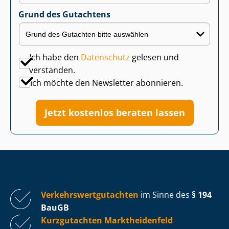
Grund des Gutachtens
Ich habe den
Datenschutz
gelesen und
verstanden.
Ich möchte den Newsletter abonnieren.
Jetzt kostenlos beraten lassen
Ver­kehrs­wert­gut­ach­ten
im Sinne des
§ 194
BauGB
Kurzgutachten Marktheidenfeld