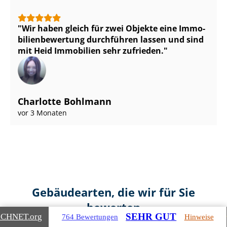
Wir haben gleich für zwei Objekte eine Im­mo­
bi­li­en­be­wer­tung durchführen lassen und sind
mit Heid Immobilien sehr zufrieden.
Charlotte Bohlmann
vor 3 Monaten
Gebäudearten, die wir für Sie
bewerten
SEHR GUT
ICHNET
.org
764 Bewertungen
Hinweise