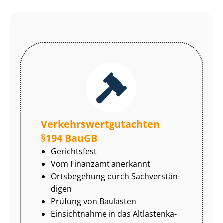
Ver­kehrs­wert­gut­ach­ten
§194 BauGB
Gerichtsfest
Vom Finanzamt anerkannt
Ortsbegehung durch Sach­ver­stän­
di­gen
Prüfung von Baulasten
Einsichtnahme in das Alt­las­ten­ka­