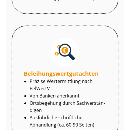
Be­lei­hungs­wert­gut­ach­ten
Präzise Wertermittlung nach
BelWertV
Von Banken anerkannt
Ortsbegehung durch Sach­ver­stän­
di­gen
Ausführliche schriftliche
Abhandlung (ca. 60-90 Seiten)