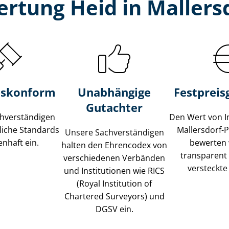
rtung Heid in Mallers
s­konform
Unabhängige
Festpreis​
Gutachter
­ver­stän­di­gen
Den Wert von I
liche Standards
Mallersdorf-
Unsere Sach­ver­stän­di­gen
nhaft ein.
bewerten w
halten den Ehrencodex von
transparent
verschiedenen Verbänden
versteckte
und Institutionen wie RICS
(Royal Institution of
Chartered Surveyors) und
DGSV ein.