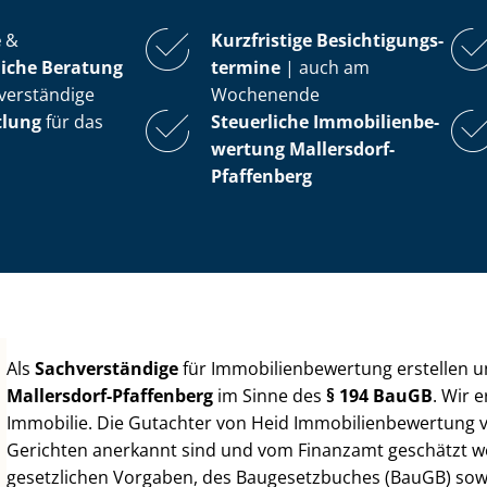
e
&
Kurzfristige Be­sich­ti­gungs­
iche Beratung
ter­mi­ne
| auch am
verständige
Wochenende
tlung
für das
Steuerliche Im­mo­bi­li­en­be­
wer­tung
Mallersdorf-
Pfaffenberg
Als
Sachverständige
für Im­mo­bi­li­en­be­wer­tung erstellen
Mallersdorf-Pfaffenberg
im Sinne des
§ 194 BauGB
. Wir 
Immobilie. Die Gutachter von Heid Im­mo­bi­li­en­be­wer­tung
Gerichten anerkannt sind und vom Finanzamt geschätzt werd
gesetzlichen Vorgaben, des Baugesetzbuches (BauGB) sowie de