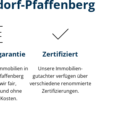
dorf-Pfaffenberg
garantie
Zertifiziert
mmobilien in
Unsere Immobilien­
Pfaffenberg
gutachter verfügen über
ir fair,
verschiedene renommierte
 und ohne
Zer­ti­fi­zie­run­gen.
 Kosten.